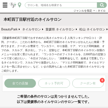
ジャンルを指定
：ネイル
本町四丁目駅付近のネイルサロン
BeautyPark
ネイルサロン
愛媛県 ネイルサロン
松山 ネイルサロン
【愛媛県本町四丁目駅でおすすめの人気ネイルサロン】人気ランキングや口コミ・評
判、クーポン、こだわり条件から、本町四丁目駅のネイルサロンがかんたんに検索・予
約できます。クーポンが豊富で、ワンカラー、やり放題、ケア、マツエク同時施術、オ
フのみ、スカルプ、長さ出し、フット、定額など、本町四丁目駅のネイルサロン自慢の
メニューがお安く受けられます。「ワンカラーのオフィスネイルを、2,000円台の定額コ
ースで安く続けたい」「今日オフのみしたい」「深夜料金なしで、始発まで営業してい
るネイルサロンで、スカルプやり放題がしたい」「マツエク同時施術で、ネイルとマツ
エクを一気に済ませたい」など、いまの気持ちにあった本町四丁目駅のネイルサロンを
ご紹介します。
0
全ての店舗
ネット予約可
クーポン有
ご希望の条件のサロンは見つかりませんでした。
以下は愛媛県のネイルサロンのサロン一覧です。