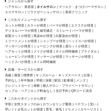
ジャンルから探す
ヘアサロン・美容室
ネイルサロン
マツエク・まつげパーマサロン
エステサロン
リラクゼーションサロン
美容クリニック
こだわりメニューから探す
カットが得意
カラーが得意
パーマが得意
エクステが得意
デジタルパーマが得意
縮毛矯正・ストレートパーマが得意
前髪カットが得意
黒染めが得意
白髪染めが得意
トリートメントが得意
シャンプーが得意
ヘッドスパが得意
マッサージが得意
シェービングが得意
眉カットが得意
ヘアセットが得意
メイクが得意
ネイル同時施術
ブライダル
シェービングが得意
マッサージが得意
マッサージが得意
ヘッドスパが得意
ネイル同時施術
設備・サービスから探す
高級
個室
喫煙席
キッズルーム・キッズスペース
出張
予約なし
年中無休
早朝
深夜
駅近
駐車場
メンズ
クレジットカード
体験
個人サロン・プライベートサロン
カップル・ペア
ロング料金なし
当日予約
QRコード決済
こだわりポイントから探す
学割
女性スタッフのみ
カウンセリング重視
ベテラン
安い
早い
くせ毛カットが得意
育毛・発毛
イケメン
カラーリスト