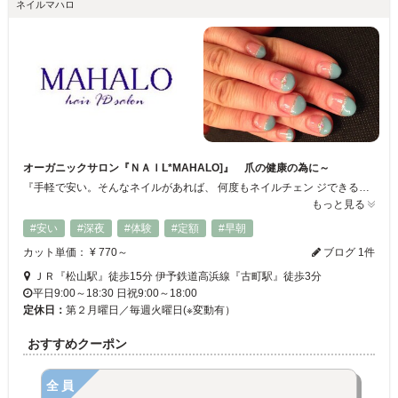
ネイルマハロ
オーガニックサロン『ＮＡＩL*MAHALO]』 爪の健康の為に～
『手軽で安い。そんなネイルがあれば、 何度もネイルチェン ジできるのに…』というお客様の声にお応えいたします★ マハログループでは、ネイルの他に、美容室、エステ、雑貨店までも、１つのビル内で 展開しています。 ヘアー、着付け、まつ毛Ｐ、マッサージ、エステ、託児なども可能！ ほぼ全てのメニューとコラボが可能で、まつ毛Ｐをしながら！カラーをしながら！の『ながらネイル』のご予約も承っております。
もっと見る
#安い
#深夜
#体験
#定額
#早朝
カット単価： ¥ 770～
ブログ 1件
ＪＲ『松山駅』徒歩15分 伊予鉄道高浜線『古町駅』徒歩3分
平日9:00～18:30 日祝9:00～18:00
定休日：
第２月曜日／毎週火曜日(※変動有）
おすすめクーポン
全員