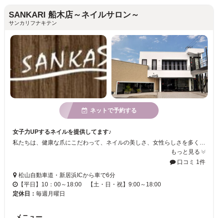
SANKARI 船木店～ネイルサロン～
サンカリフナキテン
ネットで予約する
女子力UPするネイルを提供してます♪
私たちは、健康な爪にこだわって、ネイルの美しさ、女性らしさを多くの女性に伝えたいと思っています。 お客様の「気持ちが軽くなる」「女度上がります！」という言葉がうれしくて、日々、技術を磨く努力をしています。皆様のご来店お待ちしております！！
もっと見る
口コミ 1件
松山自動車道・新居浜ICから車で6分
【平日】10：00～18:00 【土・日・祝】9:00～18:00
定休日：
毎週月曜日
メニュー