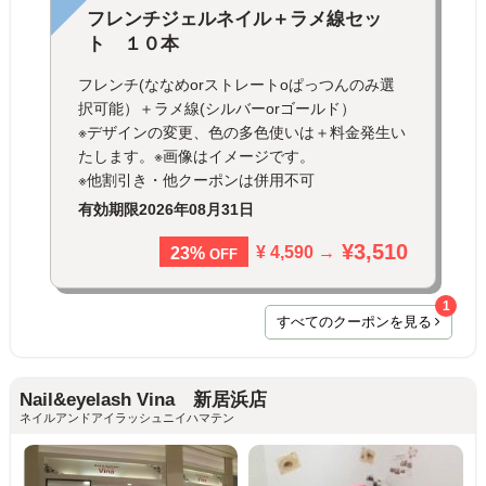
フレンチジェルネイル＋ラメ線セッ
ト １０本
フレンチ(ななめorストレートoぱっつんのみ選
択可能）＋ラメ線(シルバーorゴールド）
※デザインの変更、色の多色使いは＋料金発生い
たします。※画像はイメージです。
※他割引き・他クーポンは併用不可
有効期限
2026年08月31日
¥3,510
¥ 4,590 →
23%
OFF
1
すべてのクーポンを見る
Nail&eyelash Vina 新居浜店
ネイルアンドアイラッシュニイハマテン