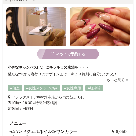
ネットで予約する
小さなキャンパス(爪）にキラキラの魔法を・・・
繊細なArtから流行りのデザインまで！今より特別な自分になれる♪
もっと見る
#個室
#女性スタッフのみ
#女性専用
#駐車場
ドラッグストアmac畑寺店から南に徒歩3分。
10時〜18:30 ※時間外応相談
定休日：
日曜日
メニュー
≪ハンドジェルネイル≫ワンカラー
¥ 6,050