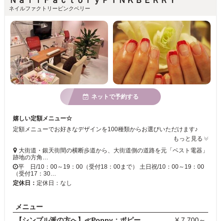
ＮａｉｌＦａｃｔｏｒｙＰＩＮＫＢＥＲＲＹ
ネイルファクトリーピンクベリー
ネットで予約する
嬉しい定額メニュー☆
定額メニューでお好きなデザインを100種類からお選びいただけます♪
もっと見る
大街道・銀天街間の横断歩道から、大街道側の道路を元「ベスト電器」
跡地の方角…
平 日/10：00～19：00（受付18：00まで） 土日祝/10：00～19：00
（受付17：30…
定休日：
定休日：なし
メニュー
【シンプル派の方へ】≪Poppy：ポピーコース≫
¥ 7,700～