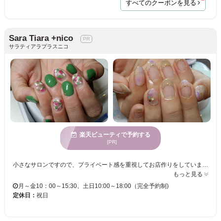
すべてのクーポンを見る
Sara Tiara +nico
サラティアラプラスニコ
楽天ビューティで予約する
[PR]
小さなサロンですので、プライベート感を重視してお店作りをしています♪またシンプルで明るい空間づくりを心がけています★ナチュラルな雰囲気でリラックスして過ごしていただけるかと思います♪ ＜当店のこだわり・・・☆＞ ジェルネイルは特にリーズナブルな価格でご満足いただけるよう心がけています★「試してみたいけど、続けてやりたいけど・・・」などジェルネイル未体験の方、多くの女性の“美しい爪”のお手伝いができればと思っています！！指先をキレイにして女性度アップしませんか？ お客様のご来店をお待ちしております♪
もっと見る
月～金10：00～15:30、土日10:00～18:00（完全予約制)
定休日：
祝日