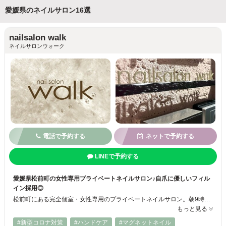
愛媛県のネイルサロン16選
nailsalon walk
ネイルサロンウォーク
電話で予約する
ネットで予約する
LINEで予約する
愛媛県松前町の女性専用プライベートネイルサロン♪自爪に優しいフィル
イン採用◎
松前町にある完全個室・女性専用のプライベートネイルサロン。朝9時〜営業、駐車場完備でアクセス良好。大人かわいいネイルからオフィスネイル、ショート〜ミディアムまで幅広く対応。爪に優しいフィルイン施術と豊富なカラー展開も魅力！まるでカフェにいるような、つい深呼吸したくなるような空気感の中で、忙しい日常から少し離れて“癒しのネイル時間”をお楽しみいただけます♪
もっと見る
#新型コロナ対策
#ハンドケア
#マグネットネイル