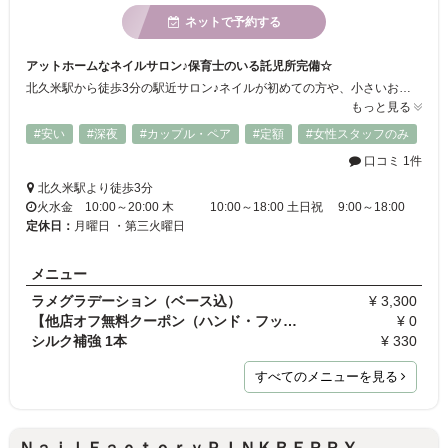
ネットで予約する
アットホームなネイルサロン♪保育士のいる託児所完備☆
北久米駅から徒歩3分の駅近サロン♪ネイルが初めての方や、小さいお子様がいるママさんでも 安心してご来店いただけます！ネイリストがカウンセリングを丁寧に行い、お客様一人一人に合った施術を行います。当店では自爪を削らない”パラジェル”を取り扱っており、ネイルをしながら健康な爪を維持できます♪幅広いニーズにお応えいたします！
もっと見る
#安い
#深夜
#カップル・ペア
#定額
#女性スタッフのみ
口コミ 1件
北久米駅より徒歩3分
火水金 10:00～20:00 木 10:00～18:00 土日祝 9:00～18:00
定休日：
月曜日 ・第三火曜日
メニュー
ラメグラデーション（ベース込）
¥ 3,300
【他店オフ無料クーポン（ハンド・フット）】ご利用…
¥ 0
シルク補強 1本
¥ 330
すべてのメニューを見る