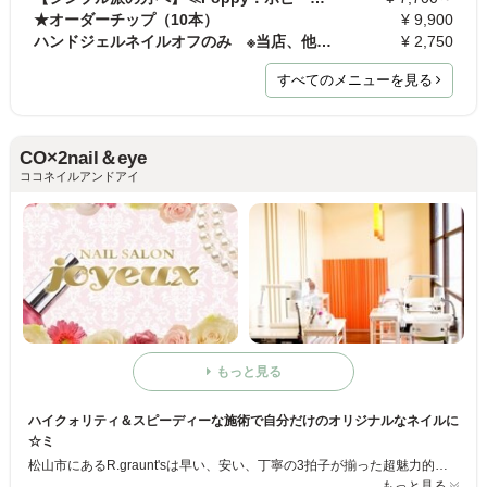
★オーダーチップ（10本）
¥ 9,900
ハンドジェルネイルオフのみ ※当店、他店ともに
¥ 2,750
すべてのメニューを見る
CO×2nail＆eye
ココネイルアンドアイ
もっと見る
ハイクォリティ＆スピーディーな施術で自分だけのオリジナルなネイルに
☆ミ
松山市にあるR.graunt'sは早い、安い、丁寧の3拍子が揃った超魅力的なネイルサロン☆今までネイルは高い、時間が掛かると思っていた方にはぜひオススメです！気さくなスタッフがアナタだけの魅力を引き出したオリジナルネイルをご提供します♪
もっと見る