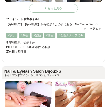
もっと見る
プライベート個室ネイル♪
【宇和島市】【宇和島駅】から徒歩３分の所にある『NailSalon DecoShop Coonya』♪ 個室による対応なのでプライベート感◎お子様お連れでもＤＶＤがあるので安心☆★優雅なひとときでキレイに飾って♪
もっと見る
#安い
#深夜
#定額
#個室
#女性スタッフのみ
宇和島駅 徒歩３分
11：00～19：00 ※時間外応相談
定休日：
月曜日
Nail & Eyelash Salon Bijoux-S
ネイルアンドアイラッシュサロンビジューエス