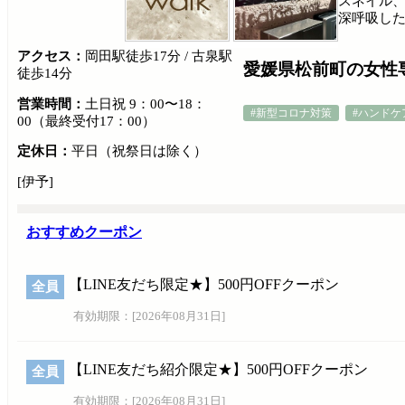
スネイル
深呼吸した
アクセス：
岡田駅徒歩17分 / 古泉駅
愛媛県松前町の女性
徒歩14分
営業時間：
土日祝 9：00〜18：
#新型コロナ対策
#ハンドケ
00（最終受付17：00）
定休日：
平日（祝祭日は除く）
[伊予]
おすすめクーポン
【LINE友だち限定★】500円OFFクーポン
全員
有効期限：[
2026年08月31日
]
【LINE友だち紹介限定★】500円OFFクーポン
全員
有効期限：[
2026年08月31日
]