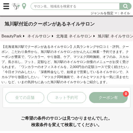
ジャンルを指定
：ネイル
旭川駅付近のクーポンがあるネイルサロン
BeautyPark
ネイルサロン
北海道 ネイルサロン
旭川駅 ネイルサロ
【北海道旭川駅でクーポンがあるネイルサロン】人気ランキングや口コミ・評判、クー
ポン、こだわり条件から、旭川駅のネイルサロンがかんたんに検索・予約できます。ク
ーポンが豊富で、ワンカラー、やり放題、ケア、マツエク同時施術、オフのみ、スカル
プ、長さ出し、フット、定額など、旭川駅のネイルサロン自慢のメニューがお安く受け
られます。「ワンカラーのオフィスネイルを、2,000円台の定額コースで安く続けたい」
「今日オフのみしたい」「深夜料金なしで、始発まで営業しているネイルサロンで、ス
カルプやり放題がしたい」「マツエク同時施術で、ネイルとマツエクを一気に済ませた
い」など、いまの気持ちにあった旭川駅のネイルサロンをご紹介します。
0
全ての店舗
ネット予約可
クーポン有
ご希望の条件のサロンは見つかりませんでした。
検索条件を変えて検索してください。