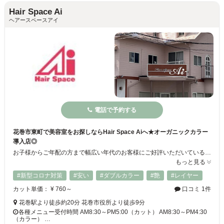
Hair Space Ai
ヘアースペースアイ
電話で予約する
花巻市東町で美容室をお探しならHair Space Aiへ★オーガニックカラー
導入店◎
お子様からご年配の方まで幅広い年代のお客様にご好評いただいている大人気サロン♪似合わせカット×最旬のスタイルをご提供！！洗練された確かな技術でお客様の“理想のヘアスタイル”に仕上げます☆。+帰った後も鏡の前で思わずニッコリ♪カラーや縮毛矯正、トリートメントも豊富に取り揃えています◎Hair Space Aiでいつもより特別な自分へ・・・♪♪
もっと見る
#新型コロナ対策
#安い
#ダブルカラー
#艶
#レイヤー
カット単価： ¥ 760～
口コミ 1件
花巻駅より徒歩約20分 花巻市役所より徒歩9分
各種メニュー受付時間 AM8:30～PM5:00（カット） AM8:30～PM4:30
（カラー） …