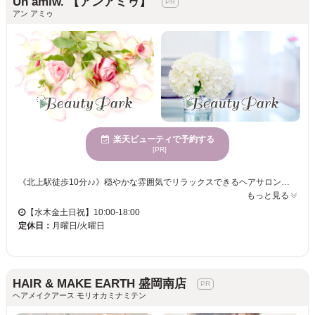
Un amiw. 【アンアミゥ】
アン アミゥ
楽天ビューティで予約する
[PR]
《北上駅徒歩10分♪♪》穏やかな雰囲気でリラックスできるヘアサロン！カラーテクニックに優れ、女性に好評！駐車場や各種決済方法も完備で便利☆ Un amiwは、心が静まる雰囲気の中、ゆったりとくつろげる場所です。ここでは、トレンドと個性を融合したカラーの提案が得意で、一人ひとりの希望に応じた最適なヘアカラーを提供しています。年齢を問わず女性に人気がありますので、あなたも自分の新しい魅力を見つけられるでしょう。駐車場が完備され、クレジットカードや電子決済も利用できるため、アクセスも便利です。ぜひUn amiwで、自分だけの美しさを引き出してみませんか？心地よいひと時とともに、髪色が際立つ新しいスタイルを体験いただけます。
もっと見る
【水木金土日祝】10:00-18:00
定休日：
月曜日/火曜日
HAIR & MAKE EARTH 盛岡南店
ヘアメイクアース モリオカミナミテン