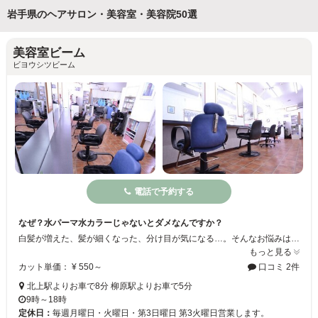
岩手県のヘアサロン・美容室・美容院50選
美容室ビーム
ビヨウシツビーム
電話で予約する
なぜ？水パーマ水カラーじゃないとダメなんですか？
白髪が増えた、髪が細くなった、分け目が気になる…。そんなお悩みはありませんか？北上市の当店では、 水育毛カラー＆水育毛ヘナで髪と頭皮をいたわりながら美しく染め上げます。 染めるたびにツヤ・ハリ・コシを実感したい方におすすめ。 5年後、10年後も若々しい髪を目指すなら、今こそ始めませんか？
もっと見る
カット単価： ¥ 550～
口コミ 2件
北上駅よりお車で8分 柳原駅よりお車で5分
9時～18時
定休日：
毎週月曜日・火曜日・第3日曜日 第3火曜日営業します。