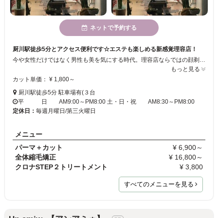
ネットで予約する
厨川駅徒歩5分とアクセス便利です☆エステも楽しめる新感覚理容店！
今や女性だけではなく男性も美を気にする時代。理容店ならではの顔剃りサービスをはじめ、熟練スタッフが技術と真心であなたを心ゆくまでおもてなしいたします。当店ではヘアサロンの枠を超えて全身トータルケアも行っており文字通り心身共に癒されること間違いなしです。多彩なメニューをお手頃な価格で提供しコストパフォーマンス抜群な良心的なお店です。エステ未体験の方、髪型でご相談の方、お気軽にお越しください☆
もっと見る
カット単価： ¥ 1,800～
厨川駅徒歩5分 駐車場有(３台
平 日 AM9:00～PM8:00 土・日・祝 AM8:30～PM8:00
定休日：
毎週月曜日/第三火曜日
メニュー
パーマ＋カット
¥ 6,900～
全体縮毛矯正
¥ 16,800～
クロナSTEP２トリートメント
¥ 3,800
すべてのメニューを見る