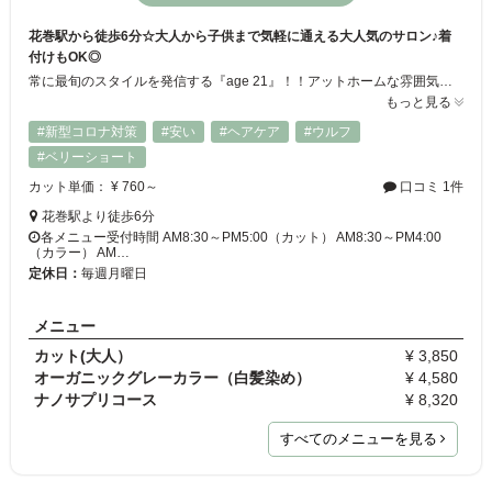
花巻駅から徒歩6分☆大人から子供まで気軽に通える大人気のサロン♪着
付けもOK◎
常に最旬のスタイルを発信する『age 21』！！アットホームな雰囲気の明るい店内は幅広い年代のお客様にご好評いただいている大人気サロン♪一人ひとりの髪質・クセ・骨格を見極め、カット・パーマ・カラーリングしていきます！洗練された確かな技術でお客様の“理想のスタイル”に☆。+鏡の前で思わずニッコリしてしまうほど、いつもより特別な自分に変身・・・♪♪
もっと見る
#新型コロナ対策
#安い
#ヘアケア
#ウルフ
#ベリーショート
カット単価： ¥ 760～
口コミ 1件
花巻駅より徒歩6分
各メニュー受付時間 AM8:30～PM5:00（カット） AM8:30～PM4:00
（カラー） AM…
定休日：
毎週月曜日
メニュー
カット(大人）
¥ 3,850
オーガニックグレーカラー（白髪染め）
¥ 4,580
ナノサプリコース
¥ 8,320
すべてのメニューを見る