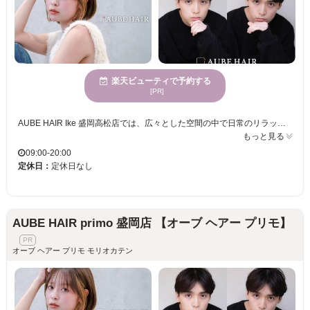
楽天ビューティで予約する
[PR]
AUBE HAIR Ike 盛岡高松店では、広々とした空間の中で日常のリラックスした時間を提供します。当店では一人ひとりの髪質や骨格をしっかり見極め、ライフスタイルに合ったスタイルをご提案します。若い女性に人気ですが、男女問わず“自分に似合う”スタイルを見つけていただけます。気軽に通える価格で、トレンド感溢れる理想のヘアスタイルをキープできます。毎日がもっと楽しくなる似合わせヘアを、AUBE HAIR Ikeでぜひ体験してください。マンツーマンの丁寧なカウンセリングと施術で、あなたのなりたいを叶えます。
もっと見る
09:00-20:00
定休日：
定休日なし
AUBE HAIR primo 盛岡店 【オーブ ヘアー プリモ】
オーブ ヘアー プリモ モリオカテン