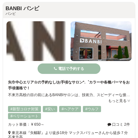
BANBI バンビ
バンビ
電話で予約する
矢巾中心エリア☆の予約なし/お手頃なサロン*.゜カラーや各種パーマをお
手頃価格で！
不来方高校の目の前にあるBANBIサロンは、技術力、スピーディーな接客が人気の美容室☆リーズナブルで納得のいく仕上がりになると評判です♪髪や頭皮に関するお悩み・ご要望があれば、どんなに些細なことでも遠慮なくお聞かせください！ご期待に応えます◎何度でも通いやすい場所にしたいので、カットもカラーも全部お得な価格設定です！初回価格はないので、いつでもずっとこのお値段♪ぜひ一度お試しください★
もっと見る
#新型コロナ対策
#安い
#ヘアケア
#ウルフ
#ベリーショート
カット単価： ¥ 650～
口コミ 2件
東北本線『矢幅駅』より徒歩18分 マックスバリューさんから徒歩７分
不来方高…