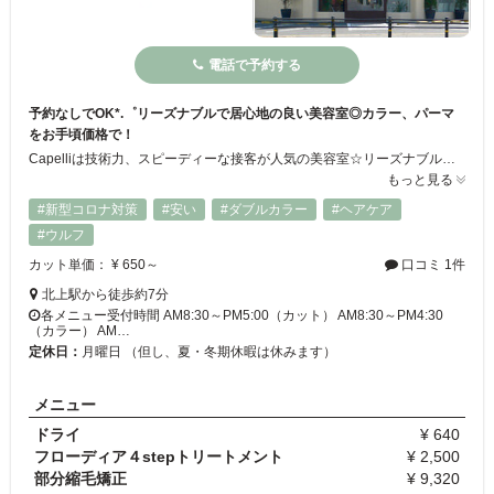
電話で予約する
予約なしでOK*.゜リーズナブルで居心地の良い美容室◎カラー、パーマ
をお手頃価格で！
Capelliは技術力、スピーディーな接客が人気の美容室☆リーズナブルで納得のいく仕上がりになると評判です♪髪や頭皮に関するお悩み・ご要望があれば、どんなに些細なことでも遠慮なくお聞かせください！ご期待に応えます◎何度でも通いやすい場所にしたいので、カットもカラーも全部お得な価格設定です。初回価格はないので、いつでもずっとこのお値段♪ぜひ一度お試しください♪
もっと見る
#新型コロナ対策
#安い
#ダブルカラー
#ヘアケア
#ウルフ
カット単価： ¥ 650～
口コミ 1件
北上駅から徒歩約7分
各メニュー受付時間 AM8:30～PM5:00（カット） AM8:30～PM4:30
（カラー） AM…
定休日：
月曜日 （但し、夏・冬期休暇は休みます）
メニュー
ドライ
¥ 640
フローディア４stepトリートメント
¥ 2,500
部分縮毛矯正
¥ 9,320