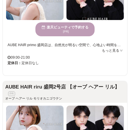
楽天ビューティで予約する
[PR]
AUBE HAIR primo 盛岡店は、自然光が明るい空間で、心地よい時間を過ごせるヘアサロンです。特に1人ひとりの髪質や骨格をしっかりと見極め、ライフスタイルにフィットしたスタイルを提案することが魅力です。トレンドを巧みに取り入れつつ、自分らしい可愛さを引き立てるスタイルが得意で、「理想のヘアスタイルをキープしたい」といった方にぴったりです。また、アットホームな接客も人気の理由のひとつで、女性のお客様から多くの支持を受けています。リーズナブルな価格で通いやすさも抜群、なりたい自分を手に入れ、毎日をもっと楽しくしてください。AUBE HAIR primoはあなたの魅力を最大限に引き出すお手伝いをいたします。
もっと見る
09:00-21:00
定休日：
定休日なし
AUBE HAIR riru 盛岡2号店 【オーブ ヘアー リル】
オーブ ヘアー リル モリオカニゴウテン