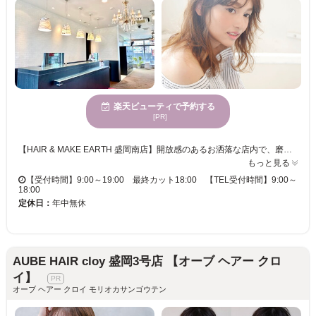
楽天ビューティで予約する
[PR]
【HAIR & MAKE EARTH 盛岡南店】開放感のあるお洒落な店内で、磨き抜かれた技術が味わえます♪ お客様一人ひとりへの丁寧なカウンセリングが魅力的★トレンドをプラスして、セルフスタイリングが楽になる再現性の高いスタイルに♪毛髪診断によりあなたにぴったりのトリートメントをご提案！ 【HAIR & MAKE EARTH 盛岡南店】で、キレイへの近道を見つけませんか？ 予約×でもご案内できる場合もございますので、お電話ください。
もっと見る
【受付時間】9:00～19:00 最終カット18:00 【TEL受付時間】9:00～
18:00
定休日：
年中無休
AUBE HAIR cloy 盛岡3号店 【オーブ ヘアー クロ
イ】
オーブ ヘアー クロイ モリオカサンゴウテン