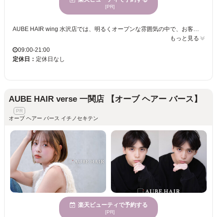
[PR]
AUBE HAIR wing 水沢店では、明るくオープンな雰囲気の中で、お客様にぴったりのスタイルをご提供します。マンツーマンの丁寧なカウンセリングと施術で、髪質や骨格を見極め、ライフスタイルに合った“自分に似合う”スタイルを提案します。女性に支持される理由は、トレンドを踏まえながら“私らしい可愛さ”を重視したデザインが豊富な点。男女問わずご利用いただける嬉しい価格設定で、理想的なヘアスタイルを気軽に維持することが可能です。AUBE HAIRならではの体験を通じて、毎日がもっと楽しくなるヘアスタイルを手に入れましょう！
もっと見る
09:00-21:00
定休日：
定休日なし
AUBE HAIR verse 一関店 【オーブ ヘアー バース】
オーブ ヘアー バース イチノセキテン
楽天ビューティで予約する
[PR]