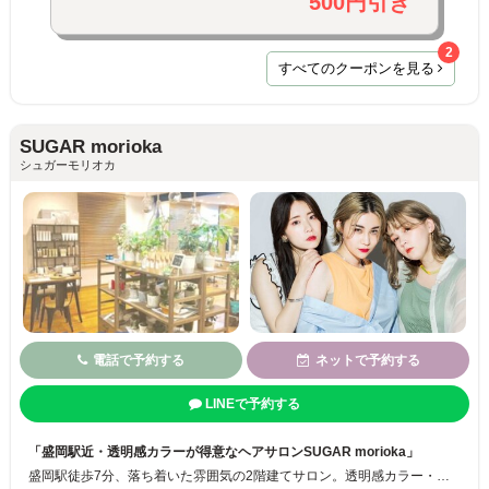
500円引き
2
すべてのクーポンを見る
SUGAR morioka
シュガーモリオカ
電話で予約する
ネットで予約する
LINEで予約する
「盛岡駅近・透明感カラーが得意なヘアサロンSUGAR morioka」
盛岡駅徒歩7分、落ち着いた雰囲気の2階建てサロン。透明感カラー・髪質改善・韓国風スタイルが得意で、24歳以下はカラーやカットが割引に。学割U24クーポン・高校生40％オフの特典も。デザインカラーや縮毛矯正も対応し、日常に映えるヘア提案をします♪