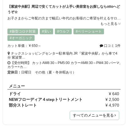
【紫波中央駅】周辺で安くてカットが上手い美容室をお探しならottoへど
うぞ☆
お子さまからご年配の方まで幅広い年代のお客様のご希望を叶えるサロン。それがotto（オット）です！充実したメニュー展開とリーズナブルな料金が好評で、多くのお客様からご愛顧いただいています♪カットはもちろん、カラーやパーマもお客様の髪質、毛量、骨格に合わせて提案します。2回目以降もずっと同じ料金でご利用頂けます◎お気に入りのサロンが見つからない方は、ぜひ一度ご来店ください★
もっと見る
#新型コロナ対策
#安い
#ウルフ
#ベリーショート
#オーガニック
カット単価： ¥ 650～
口コミ 1件
ナックスショッピングセンター駐車場内 JR『紫波中央駅』から車で4
分 紫波警…
【受付時間】 カットAM8:30～PM5:00 カラーAM8:30～PM4:30 パーマ,
カラー+カ…
定休日：
日曜日 その他（夏・冬休暇あり）
メニュー
ドライ
¥ 640
NEWフローディア４stepトリートメント
¥ 2,500
部分ストレート
¥ 4,970
すべてのメニューを見る