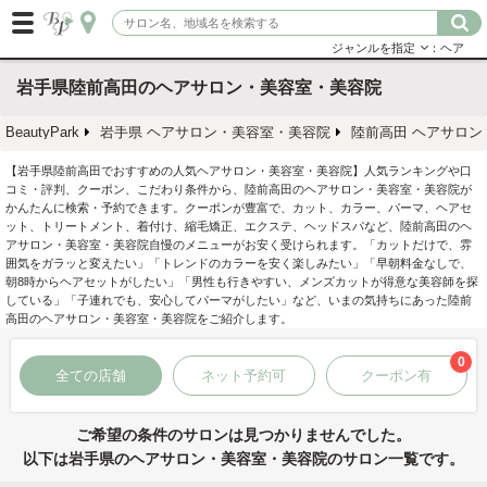
ジャンルを指定
：ヘア
岩手県陸前高田のヘアサロン・美容室・美容院
BeautyPark
岩手県 ヘアサロン・美容室・美容院
陸前高田 ヘアサロン
【岩手県陸前高田でおすすめの人気ヘアサロン・美容室・美容院】人気ランキングや口
コミ・評判、クーポン、こだわり条件から、陸前高田のヘアサロン・美容室・美容院が
かんたんに検索・予約できます。クーポンが豊富で、カット、カラー、パーマ、ヘアセ
ット、トリートメント、着付け、縮毛矯正、エクステ、ヘッドスパなど、陸前高田のヘ
アサロン・美容室・美容院自慢のメニューがお安く受けられます。「カットだけで、雰
囲気をガラッと変えたい」「トレンドのカラーを安く楽しみたい」「早朝料金なしで、
朝8時からヘアセットがしたい」「男性も行きやすい、メンズカットが得意な美容師を探
している」「子連れでも、安心してパーマがしたい」など、いまの気持ちにあった陸前
高田のヘアサロン・美容室・美容院をご紹介します。
0
全ての店舗
ネット予約可
クーポン有
ご希望の条件のサロンは見つかりませんでした。
以下は岩手県のヘアサロン・美容室・美容院のサロン一覧です。