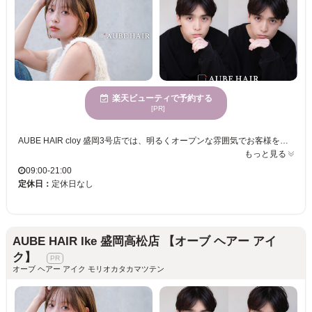
楽天ビューティで予約する
[PR]
AUBE HAIR cloy 盛岡3号店では、明るくオープンな雰囲気でお客様をお迎えしています。1人ひとりの髪質や骨格に寄り添い、ライフスタイルにフィットしたスタイルをご提案。トレンドを意識した提案で、自分らしさをしっかり引き出します。特に女性に人気で、通いやすいリーズナブルな価格帯も魅力的。AUBE HAIR cloy 盛岡3号店で、毎日の楽しさをアップさせるスタイルを手に入れませんか？新しい自分に出会える瞬間を楽しんでみてください。
もっと見る
09:00-21:00
定休日：
定休日なし
AUBE HAIR Ike 盛岡高松店 【オーブ ヘアー アイ
ク】
オーブ ヘアー アイク モリオカタカマツテン