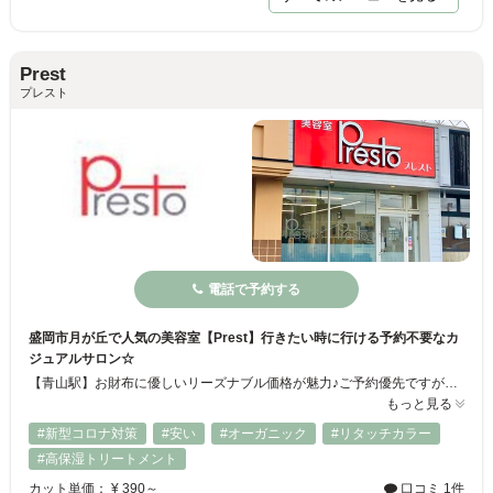
Prest
プレスト
電話で予約する
盛岡市月が丘で人気の美容室【Prest】行きたい時に行ける予約不要なカ
ジュアルサロン☆
【青山駅】お財布に優しいリーズナブル価格が魅力♪ご予約優先ですが、予約なしでも受付OKなので気軽に立ち寄れます◎お好きなタイミングでご来店ください！親子やお友達同士でも来やすい雰囲気なので、どなた様も気兼ねなくお越しください*.゜「安い」「速い」「上手い」の3拍子揃った美容室Prestが、あなたを精一杯おもてなしします★
もっと見る
#新型コロナ対策
#安い
#オーガニック
#リタッチカラー
#高保湿トリートメント
カット単価： ¥ 390～
口コミ 1件