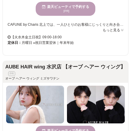
楽天ビューティで予約する
[PR]
CAFUNE by Charis 北上では、一人ひとりのお客様にじっくりと向き合い、マンツーマンの丁寧なカウンセリングと施術を行います。心身が休まる場所で、日常から離れた穏やかなひと時をお過ごしいただけます。幅広い年齢層のお客様にご来店いただいており、女性にご満足いただける施術を心掛けています。プライベートサロンならではの居心地の良さが魅力のCAFUNE by Charis 北上で、お客様の理想のスタイルを叶えます。便利な立地で駐車場も完備し、様々な決済方法にも対応していますので、気軽に訪れてみてください。
もっと見る
【火水木金土日祝】09:00-18:00
定休日：
月曜日 ※祝日営業翌休｜年末年始
AUBE HAIR wing 水沢店 【オーブ ヘアー ウィング】
オーブ ヘアー ウィング ミズサワテン
楽天ビューティで予約する