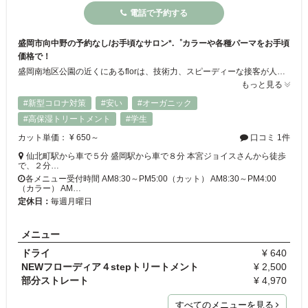
電話で予約する
盛岡市向中野の予約なし/お手頃なサロン*.゜カラーや各種パーマをお手頃
価格で！
盛岡南地区公園の近くにあるflorは、技術力、スピーディーな接客が人気の美容室☆リーズナブルで納得のいく仕上がりになると評判です♪髪や頭皮に関するお悩み・ご要望があれば、どんなに些細なことでも遠慮なくお聞かせください！ご期待に応えます◎何度でも通いやすい場所にしたいので、カットもカラーも全部お得な価格設定です！初回価格はないので、いつでもずっとこのお値段♪ぜひ一度お試しください★
もっと見る
#新型コロナ対策
#安い
#オーガニック
#高保湿トリートメント
#学生
カット単価： ¥ 650～
口コミ 1件
仙北町駅から車で５分 盛岡駅から車で８分 本宮ジョイスさんから徒歩
で、２分…
各メニュー受付時間 AM8:30～PM5:00（カット） AM8:30～PM4:00
（カラー） AM…
定休日：
毎週月曜日
メニュー
ドライ
¥ 640
NEWフローディア４stepトリートメント
¥ 2,500
部分ストレート
¥ 4,970
すべてのメニューを見る