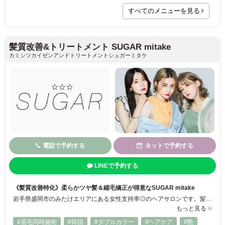
すべてのメニューを見る
髪質改善&トリートメント SUGAR mitake
カミシツカイゼンアンドトリートメントシュガーミタケ
電話で予約する
ネットで予約する
LINEで予約する
《髪質改善特化》柔らかツヤ髪＆縮毛矯正が得意なSUGAR mitake
岩手県盛岡市のみたけエリアにある女性支持率◎のヘアサロンです。髪質改善カラーや縮毛矯正、柔らかく触れたくなるツヤ髪スタイルが人気⭐クセや広がりで悩む方も理想の美髪に導きます。20〜30代女子から絶大な支持をいただいています！SUGAR mitakeで、自分史上最高の可愛いを更新しませんか？
もっと見る
#眉毛同時施術
#韓国
#ダブルカラー
#ヘアケア
#艶