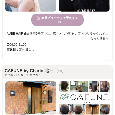
楽天ビューティで予約する
[PR]
AUBE HAIR riru 盛岡2号店では、広々とした明るい店内でリラックスできるひとときをお過ごしいただけます。私たちは、1人ひとりの髪質や骨格を丁寧に見極め、ライフスタイルにぴったりのスタイルをご提案します。性別を問わず、多彩なニーズに対応し、トレンドを取り入れた“私らしさ”を引き立てるスタイルを創ります。女性の皆さまに人気で、魅力的なヘアスタイルをお手頃な価格でキープできるのもポイント。毎日をより楽しく、自分史上１番の似合わせヘアをぜひお試しください。お客様の理想に近づくためのマンツーマンの丁寧な施術で、あなたの美しさを引き出します。
もっと見る
09:00-21:00
定休日：
定休日なし
CAFUNE by Charis 北上
カフネ バイ カリス キタカミ