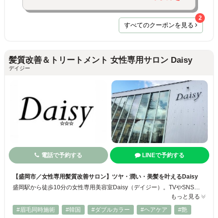
2
すべてのクーポンを見る
髪質改善＆トリートメント 女性専用サロン Daisy
デイジー
電話で予約する
LINEで予約する
【盛岡市／女性専用髪質改善サロン】ツヤ・潤い・美髪を叶えるDaisy
盛岡駅から徒歩10分の女性専用美容室Daisy（デイジー）。TVやSNSで話題の髪質改善サブリミックトリートメント導入店。ダメージを芯から補修し、潤いとツヤあふれる髪へ導きます✨髪質改善カラー《アルティスト》や癒しのヘッドスパも人気◎髪のお悩みを解消し、理想の美髪を叶えるサロンです！
もっと見る
#眉毛同時施術
#韓国
#ダブルカラー
#ヘアケア
#艶