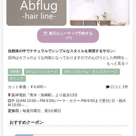
楽天ビューティで予約する
[PR]
自然体の中でナチュラルでシンプルなスタイルを表現するサロン♪
店内はカフェのような内装になっておりますのでのんびりとした時間をお過ごし頂けます。 キッズスペースもご用意しておりますのでお子様とお気軽にお越しください★
もっと見る
#学割
#クレジットカード
#キッズルーム・キッズスペース
#メンズ
カット単価： ¥ 4,400～
口コミ 1件
阪神電鉄『青木・魚崎駅』より徒歩13分
平 日/AM 10:00～PM 8:00(パーマ・カラー PM 6:00まで受付) 日・祝/A
M 10:00～…
定休日：
毎週月曜日、第3火曜日
おすすめクーポン