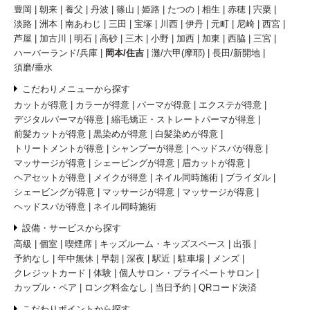
豊岡
朝来
養父
丹波
篠山
姫路
たつの
相生
赤穂
宍粟
淡路
洲本
南あわじ
三田
宝塚
川西
伊丹
元町
尼崎
西宮
芦屋
加古川
明石
高砂
三木
小野
加西
加東
西脇
三宮
ハーバーランド/兵庫
岡本/住吉
灘/六甲(摩耶)
長田/新開地
須磨/垂水
こだわりメニューから探す
カットが得意
カラーが得意
パーマが得意
エクステが得意
デジタルパーマが得意
縮毛矯正・ストレートパーマが得意
前髪カットが得意
黒染めが得意
白髪染めが得意
トリートメントが得意
シャンプーが得意
ヘッドスパが得意
マッサージが得意
シェービングが得意
眉カットが得意
ヘアセットが得意
メイクが得意
ネイル同時施術
ブライダル
シェービングが得意
マッサージが得意
マッサージが得意
ヘッドスパが得意
ネイル同時施術
設備・サービスから探す
高級
個室
喫煙席
キッズルーム・キッズスペース
出張
予約なし
年中無休
早朝
深夜
駅近
駐車場
メンズ
クレジットカード
体験
個人サロン・プライベートサロン
カップル・ペア
ロング料金なし
当日予約
QRコード決済
こだわりポイントから探す