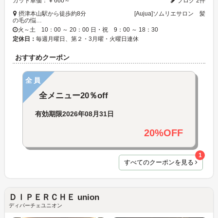
カット単価： ¥ 660～
ブログ 2件
摂津本山駅から徒歩約8分 [Aujua]ソムリエサロン 髪
の毛の悩…
火～土 10：00 ～ 20：00 日・祝 9：00 ～ 18：30
定休日：
毎週月曜日、第２・3月曜・火曜日連休
おすすめクーポン
全員
全メニュー20％off
有効期限
2026年08月31日
20%OFF
1
すべてのクーポンを見る
ＤＩＰＥＲＣＨＥ union
ディパーチェユニオン