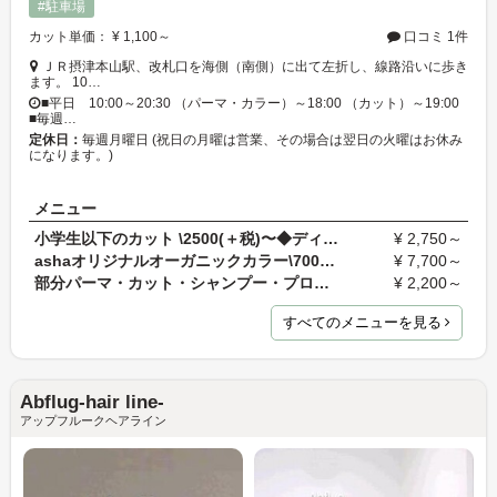
#駐車場
カット単価： ¥ 1,100～
口コミ 1件
ＪＲ摂津本山駅、改札口を海側（南側）に出て左折し、線路沿いに歩き
ます。 10…
■平日 10:00～20:30 （パーマ・カラー）～18:00 （カット）～19:00
■毎週…
定休日：
毎週月曜日 (祝日の月曜は営業、その場合は翌日の火曜はお休み
になります。)
メニュー
小学生以下のカット \2500(＋税)〜◆ディレクター指名…
¥ 2,750～
ashaオリジナルオーガニックカラー\7000(＋税)〜
¥ 7,700～
部分パーマ・カット・シャンプー・プロー別
¥ 2,200～
すべてのメニューを見る
Abflug-hair line-
アップフルークヘアライン