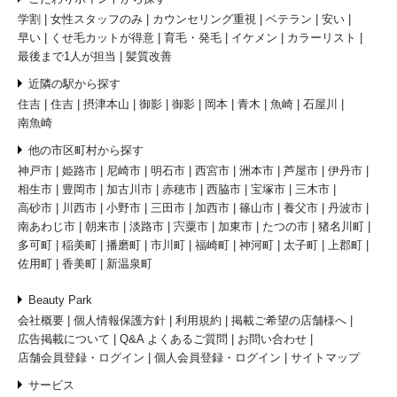
学割
女性スタッフのみ
カウンセリング重視
ベテラン
安い
早い
くせ毛カットが得意
育毛・発毛
イケメン
カラーリスト
最後まで1人が担当
髪質改善
近隣の駅から探す
住吉
住吉
摂津本山
御影
御影
岡本
青木
魚崎
石屋川
南魚崎
他の市区町村から探す
神戸市
姫路市
尼崎市
明石市
西宮市
洲本市
芦屋市
伊丹市
相生市
豊岡市
加古川市
赤穂市
西脇市
宝塚市
三木市
高砂市
川西市
小野市
三田市
加西市
篠山市
養父市
丹波市
南あわじ市
朝来市
淡路市
宍粟市
加東市
たつの市
猪名川町
多可町
稲美町
播磨町
市川町
福崎町
神河町
太子町
上郡町
佐用町
香美町
新温泉町
Beauty Park
会社概要
個人情報保護方針
利用規約
掲載ご希望の店舗様へ
広告掲載について
Q&A よくあるご質問
お問い合わせ
店舗会員登録・ログイン
個人会員登録・ログイン
サイトマップ
サービス