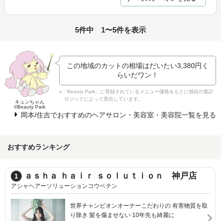
5件中 1〜5件を表示
この地域のカットの相場はだいたい
3,380円
く
らいだワン！
※「Beauty Park」に登録されているメニュー価格をもとに独自の集計
ロジックによって算出しています。
キュンちゃん
©Beauty Park
岡本/住吉でおすすめのヘアサロン・美容室・美容院一覧を見る
おすすめランキング
ＤＩＰＥＲＣＨＥ union
2
ディパーチェユニオン
取
圧倒的なデザイン力でゲストの魅力を高めます!!保育
士常勤の託児ルームも完備でママさんも安心♪♪