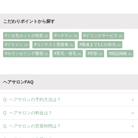
こだわりポイントから探す
#くせ毛カットが得意
#ベテラン
#ドリンクサービス
(3)
(3)
(2)
#イケメン
#コンテスト受賞者
#最後まで1人が担当
(1)
(1)
(1)
#カウンセリング重視
#育毛・発毛
#学割
#雑誌掲載
(1)
(1)
(1)
(1)
ヘアサロンFAQ
ヘアサロンの予約方法は？
ヘアサロンの料金は？
ヘアサロンの営業時間は？