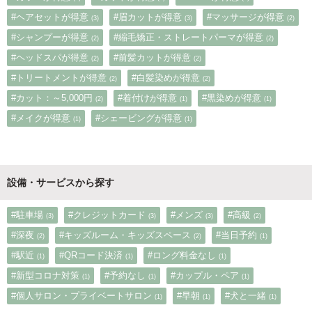
#ヘアセットが得意
#眉カットが得意
#マッサージが得意
(3)
(3)
(2)
#シャンプーが得意
#縮毛矯正・ストレートパーマが得意
(2)
(2)
#ヘッドスパが得意
#前髪カットが得意
(2)
(2)
#トリートメントが得意
#白髪染めが得意
(2)
(2)
#カット：～5,000円
#着付けが得意
#黒染めが得意
(2)
(1)
(1)
#メイクが得意
#シェービングが得意
(1)
(1)
設備・サービスから探す
#駐車場
#クレジットカード
#メンズ
#高級
(3)
(3)
(3)
(2)
#深夜
#キッズルーム・キッズスペース
#当日予約
(2)
(2)
(1)
#駅近
#QRコード決済
#ロング料金なし
(1)
(1)
(1)
#新型コロナ対策
#予約なし
#カップル・ペア
(1)
(1)
(1)
#個人サロン・プライベートサロン
#早朝
#犬と一緒
(1)
(1)
(1)