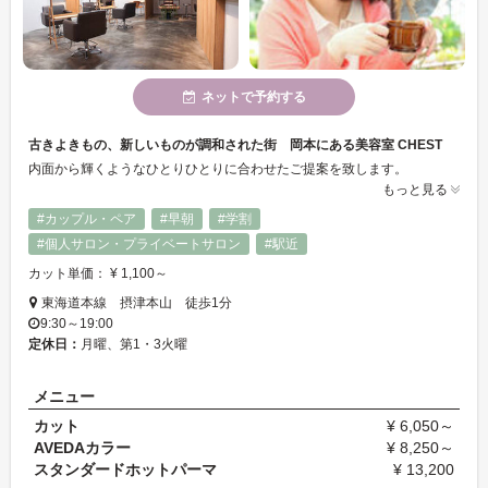
ネットで予約する
古きよきもの、新しいものが調和された街 岡本にある美容室 CHEST
内面から輝くようなひとりひとりに合わせたご提案を致します。
もっと見る
#カップル・ペア
#早朝
#学割
#個人サロン・プライベートサロン
#駅近
カット単価： ¥ 1,100～
東海道本線 摂津本山 徒歩1分
9:30～19:00
定休日：
月曜、第1・3火曜
メニュー
カット
¥ 6,050～
AVEDAカラー
¥ 8,250～
スタンダードホットパーマ
¥ 13,200