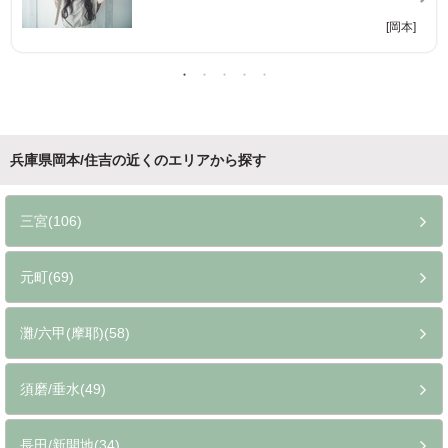
[摂津本山]
兵庫県岡本/住吉の近くのエリアから探す
三宮(106)
元町(69)
灘/六甲(摩耶)(58)
須磨/垂水(49)
長田/新開地(34)