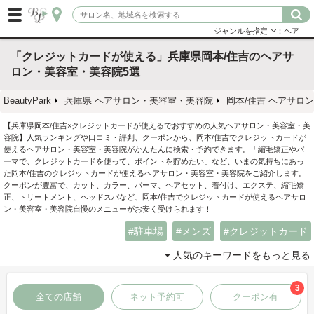
ジャンルを指定
：ヘア
「クレジットカードが使える」兵庫県岡本/住吉のヘアサ
ロン・美容室・美容院5選
BeautyPark
兵庫県 ヘアサロン・美容室・美容院
岡本/住吉 ヘアサロ
【兵庫県岡本/住吉×クレジットカードが使えるでおすすめの人気ヘアサロン・美容室・美
容院】人気ランキングや口コミ・評判、クーポンから、岡本/住吉でクレジットカードが
使えるヘアサロン・美容室・美容院がかんたんに検索・予約できます。「縮毛矯正やパ
ーマで、クレジットカードを使って、ポイントを貯めたい」など、いまの気持ちにあっ
た岡本/住吉のクレジットカードが使えるヘアサロン・美容室・美容院をご紹介します。
クーポンが豊富で、カット、カラー、パーマ、ヘアセット、着付け、エクステ、縮毛矯
正、トリートメント、ヘッドスパなど、岡本/住吉でクレジットカードが使えるヘアサロ
ン・美容室・美容院自慢のメニューがお安く受けられます！
駐車場
メンズ
クレジットカード
人気のキーワードをもっと見る
3
全ての店舗
ネット予約可
クーポン有