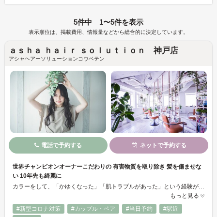
5件中 1〜5件を表示
表示順位は、掲載費用、情報量などから総合的に決定しています。
ａｓｈａ ｈａｉｒ ｓｏｌｕｔｉｏｎ 神戸店
アシャヘアーソリューションコウベテン
電話で予約する
ネットで予約する
世界チャンピオンオーナーこだわりの 有害物質を取り除き 髪を傷ませな
い 10年先も綺麗に
カラーをして、「かゆくなった」「肌トラブルがあった」という経験がある方、多くいらっしゃいませんか？ 当店では、肌を痛める有害物質を取り除き、 「頭皮に優しい」カラーを提供しております！ カラー後には不要になるジアミン染料と薬剤を取り除くことにより、頭皮と髪の毛に残った薬剤が酸化することによって起こる頭皮の老化を抑えることができます。 「肌の弱い方」「髪に負担をかけたくない」 方にもおすす
もっと見る
#新型コロナ対策
#カップル・ペア
#当日予約
#駅近