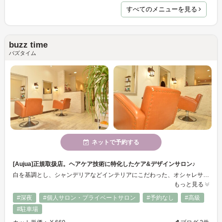
すべてのメニューを見る
buzz time
バズタイム
ネットで予約する
[Aujua]正規取扱店。ヘアケア技術に特化したケア&デザインサロン♪
白を基調とし、シャンデリアなどインテリアにこだわった、オシャレサロンです♪ヘアケア技術に特化しお客様お一人お一人丁寧に施術します、理想に近づけるような素敵なスタイルをご提案いたします☆ ヘアケアブランド[Aujua]正規取扱サロン。最高峰のヘアケアを体感してください。 [あなたの髪に、あなたのAujua.] あなたの今日のキレイを約束します♪
もっと見る
#深夜
#個人サロン・プライベートサロン
#予約なし
#高級
#駐車場