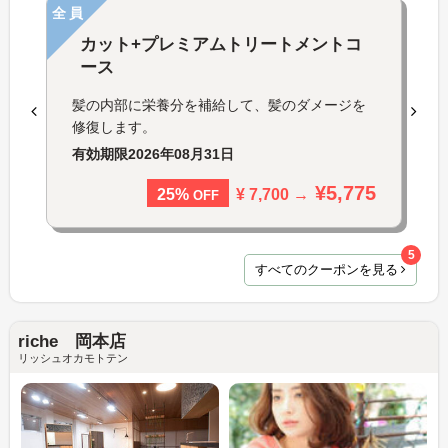
全員
カット+プレミアムトリートメントコ
ース
髪の内部に栄養分を補給して、髪のダメージを
修復します。
有効期限
2026年08月31日
¥5,775
¥ 7,700 →
25%
OFF
5
すべてのクーポンを見る
riche 岡本店
リッシュオカモトテン