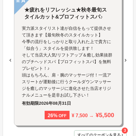
全員
★疲れをリフレッシュ★秋冬最旬ス
タイルカット&プロフィットスパ♪
実力派スタイリスト達が自信をもって提供させ
て頂きます【最旬秋冬のスタイルカット】
今季の流行をしっかりと取り入れた上で貴方に
「似合う」スタイルを提供致します！
そして当店大人気!リフトアップ＆癒し効果抜群
のプチヘッドスパ【プロフィットスパ】を無料
プレゼント！♪
頭はもちろん、肩・腕のマッサージ付！一流ア
スリートが運動後に行うクールダウンマッサー
ジを癒しのマッサージに進化させた当店オリジ
ナルメニューを是非お試し下さい！
有効期限
2026年08月31日
¥5,500
¥ 7,500 →
26%
OFF
3
すべてのクーポンを見る