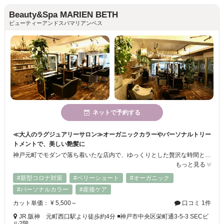
Beauty&Spa MARIEN BETH
ビューティーアンドスパマリアンベス
ネットで予約する
≪大人のラグジュアリーサロン≫オーガニックカラーやパーソナルトリー
トメントで、美しい艶髪に
神戸元町でモダンで落ち着いたな店内で、ゆっくりとした贅沢な時間と美をご提供します。 輝く髪・艶のある美髪をコンセプトに一人一人に似合うスタイルをご提供致します。
もっと見る
#新型コロナ対策
#ベリーショート
#オーガニック
#パーソナルカラー
#産後ケア
カット単価： ¥ 5,500～
口コミ 1件
JR.阪神 元町西口駅より徒歩約4分 ◾️神戸市中央区栄町通3-5-3 SECビ
ル2階 …