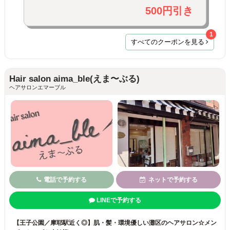
500円引き
1
すべてのクーポンを見る
Hair salon aima_ble(えま〜ぶる)
ヘアサロンエマーブル
電話で予約する
ネットで予約する
LINEで予約する
【王子公園／摩耶駅近く◎】肌・髪・環境優しい灘区のヘアサロン☆メン