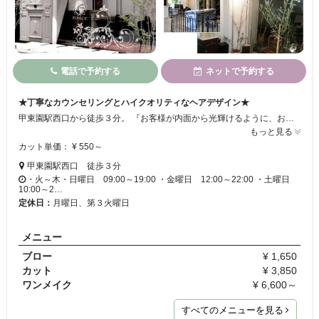
電話で予約する
ネットで予約する
★丁寧なカウンセリングとハイクオリティなヘアデザイン★
甲東園駅西口から徒歩３分。 『お客様が内面から光輝けるように、お客様に幸せになってくれるように』 その思いで、お客様のヘアスタイルをご提案していきます★ 丁寧なカウンセリングでお客様の不安、ご要望をしっかりと フォローアップし、再現していきます！！ 技術力のあるスタッフがしっかりとサポートしていくので お気軽にご来店下さい♪♪
もっと見る
カット単価： ¥ 550～
甲東園駅西口 徒歩３分
・火～木・日曜日 09:00～19:00 ・金曜日 12:00～22:00 ・土曜日
10:00～2…
定休日：
月曜日、第３火曜日
メニュー
ブロー
¥ 1,650
カット
¥ 3,850
ワンメイク
¥ 6,600～
すべてのメニューを見る