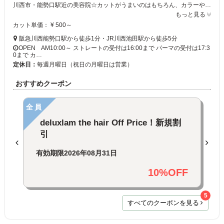
川西市・能勢口駅近の美容院☆カットがうまいのはもちろん、カラーやパーマに使用する薬剤等にもこだわっています。髪を傷めないためのスタイリングとヘアケアで本来の髪の美しさを引き出します。成人式や七五三、ブライダル等の着付やセットも行っています！更には記念の写真撮影もサロンで出来ます☆早朝にも対応していますのでお気軽にご相談下さい♪
もっと見る
カット単価： ¥ 500～
阪急川西能勢口駅から徒歩1分・JR川西池田駅から徒歩5分
OPEN AM10:00～ ストレートの受付は16:00まで パーマの受付は17:3
0まで カ…
定休日：
毎週月曜日（祝日の月曜日は営業）
おすすめクーポン
全員
deluxlam the hair Off Price！新規割
引
有効期限
2026年08月31日
10%OFF
5
すべてのクーポンを見る