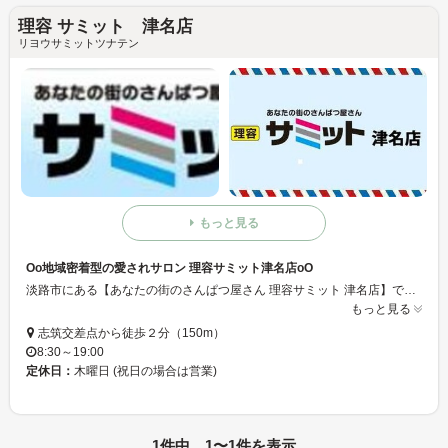
理容 サミット 津名店
リヨウサミットツナテン
もっと見る
Oo地域密着型の愛されサロン 理容サミット津名店oO
淡路市にある【あなたの街のさんぱつ屋さん 理容サミット 津名店】です。 地域密着型の愛されサロン☆仕事で忙しい方や、なかなか時間が取れない方でも、さっと気軽に立ち寄れますね♪
もっと見る
志筑交差点から徒歩２分（150m）
8:30～19:00
定休日：
木曜日 (祝日の場合は営業)
1件中 1〜1件を表示