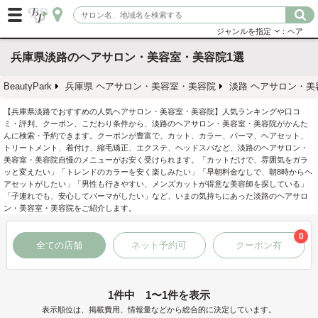
ジャンルを指定
：ヘア
兵庫県淡路のヘアサロン・美容室・美容院1選
BeautyPark
兵庫県 ヘアサロン・美容室・美容院
淡路 ヘアサロン・美
【兵庫県淡路でおすすめの人気ヘアサロン・美容室・美容院】人気ランキングや口コ
ミ・評判、クーポン、こだわり条件から、淡路のヘアサロン・美容室・美容院がかんた
んに検索・予約できます。クーポンが豊富で、カット、カラー、パーマ、ヘアセット、
トリートメント、着付け、縮毛矯正、エクステ、ヘッドスパなど、淡路のヘアサロン・
美容室・美容院自慢のメニューがお安く受けられます。「カットだけで、雰囲気をガラ
ッと変えたい」「トレンドのカラーを安く楽しみたい」「早朝料金なしで、朝8時からヘ
アセットがしたい」「男性も行きやすい、メンズカットが得意な美容師を探している」
「子連れでも、安心してパーマがしたい」など、いまの気持ちにあった淡路のヘアサロ
ン・美容室・美容院をご紹介します。
0
全ての店舗
ネット予約可
クーポン有
1件中 1〜1件を表示
表示順位は、掲載費用、情報量などから総合的に決定しています。