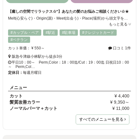
【癒しの空間でリラックス☆*】あなたの髪のお悩みご相談ください☆★
Melt(心安らぐ)・Origin(源)・Meet(出会う)・Place(場所)から頭文字をとり、「疲れた心が安らぐ源になりたい。人と人が出会う場所でありたい。」という思いから名付けられたサロン『momp』。店内のあちこちにあるアンティークアイテムがとても可愛らしく、和みます♪カット・パーマはもちろんヘッドスパや炭酸泉シャワーなどの「癒し」を提供致しております♪ 何度通っても楽しいサロンです！
もっと見る
#カップル・ペア
#駅近
#駐車場
#クレジットカード
#ベテラン
カット単価： ¥ 550～
口コミ 1件
阪急今津線小林駅から徒歩3分
平日10：00～ Perm,Color：18：00迄/Cut：19：00迄 日祝日10：00
～ Perm,Col…
定休日：
毎週月曜日
メニュー
カット
¥ 4,400
髪質改善カラー
¥ 9,350～
ノーマルパーマ＋カット
¥ 11,000
すべてのメニューを見る