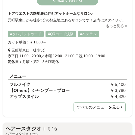
電話で予約する
トアウエストの路地裏に佇むアットホームなサロン♪
元町駅東口から徒歩5分の好立地にあるサロンです！店内はスタイリッシュでオシャレな空間になっており、リラックスした時間をお過ごし頂けますよ☆きめ細やかなサービスでお客様一人ひとりしっかり最初から最後まで対応します！ご要望やお悩みなど何でもお気軽にご相談くださいね☆彡
もっと見る
#クレジットカード
#QRコード決済
#ベテラン
カット単価： ¥ 1,080～
元町駅東口 徒歩5分
平日 11:00 - 20:00／水曜 12:00 - 21:00 日祝 10:00 - 19:00
定休日：
月曜・第2、3火曜定休
メニュー
フルメイク
¥ 5,400
【Others】シャンプー・ブロー
¥ 3,780
アップスタイル
¥ 4,320
すべてのメニューを見る
ヘアースタジオｉｔ’ｓ
ヘアースタジオイッツ