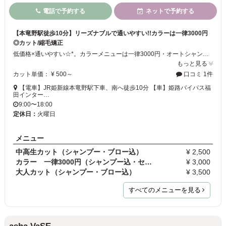
電話で予約する
ネットで予約する
【本竜野駅徒歩10分】リーズナブルで通いやすい!!カラーは一律3000円
◎カット/縮毛矯正
低価格×通いやすい☆*。カラーメニューは一律3000円・オートシャンプーは”AQUA FORTE plus”搭載◇水圧で地肌の汚れを綺麗に落としていきます。カット大人3500円／縮毛矯正は3500円～♪低料金＝安い薬剤を使用しているというわけではなく、”セルフブロー”を行うことで低価格を実現しております。予約優先精度を採用!!スマホ×お電話で簡単予約。リーズナブルサロンで安心施術を‥♪
もっと見る
カット単価： ¥ 500～
口コミ 1件
【電車】JR姫新線本竜野駅下車、南へ徒歩10分 【車】姫路バイパス福
田インター…
9:00〜18:00
定休日：
火曜日
メニュー
中高生カット（シャンプー・ブロー込）
¥ 2,500
カラー 一律3000円（シャンプー込・セルフブロー）
¥ 3,000
大人カット（シャンプー・ブロー込）
¥ 3,500
すべてのメニューを見る