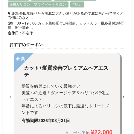
#個人サロン・プライベートサロン
#駅近
JR新長田駅降りたら南北に大きい通りがあるので北に向かって歩くと
右側にみなと…
9：00～19：00(カット最終受付1時間前、カットカラー最終受付2時間
前、縮毛矯正…
定休日：
不定休
おすすめクーポン
全員
カット+髪質改善プレミアムヘアエス
テ
髪質を綺麗にしていく最強ケア
美髪への近道！ダメージケア＆ハリコシ特化型
ヘアエステ
年齢によるハリコシの低下に最適なトリートメ
ントです
有効期限
2026年08月31日
¥22,000
クーポン価格