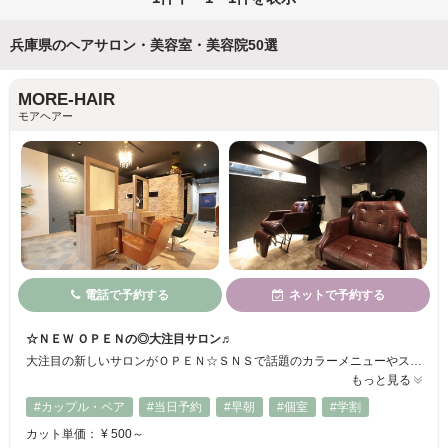
兵庫県のヘアサロン・美容室・美容院50選
MORE-HAIR
モアヘアー
電話で予約する
ネットで予約する
☆ＮＥＷ ＯＰＥＮの◎大注目サロン♬
大注目の新しいサロンがＯＰＥＮ☆ＳＮＳで話題のカラーメニューやスタイリング剤も多数お取り扱いしております。極上のヘッドスパメニューもご用意！ヘアセット等も大好評頂いております♬使用薬剤にこだわりヘアケアに自信アリです！お気軽にお問い合わせ下さい♪清潔感溢れるお洒落な新しいサロン内で「新しい私」に変身してみませんか？
もっと見る
#カップル・ペア
#当日予約
#早朝
#個室
#学割
カット単価： ¥ 500～