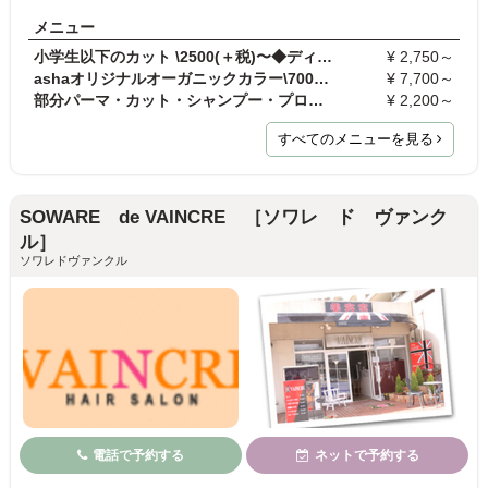
メニュー
小学生以下のカット \2500(＋税)〜◆ディレクター指名…
¥ 2,750～
ashaオリジナルオーガニックカラー\7000(＋税)〜
¥ 7,700～
部分パーマ・カット・シャンプー・プロー別
¥ 2,200～
すべてのメニューを見る
SOWARE de VAINCRE ［ソワレ ド ヴァンク
ル］
ソワレドヴァンクル
電話で予約する
ネットで予約する