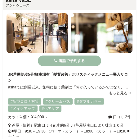
asha VaSE
アシャヴェース
電話で予約する
JR芦屋徒歩5分/駐車場有「髪質改善」ホリスティックメニュー導入サロ
ン
ashaでは創業以来、施術に使う薬剤に『何が入っているかではなく、何が入っていないか』という視点を大切にしています。どれだけ“良い”とされる成分が含まれていても“良くない”とされる成分も含まれていたら結果的に意味がないと思うからです。Ashaはお客様の身体に良くない成分がなるべく含まれていない、できれば全く含まれていないものを使用し、髪にも人にも地球にもやさしいサロンであり続けます。
もっと見る
#新型コロナ対策
#クリームバス
#ダブルカラー
#メイクアップ
#ヘアケア
カット単価： ¥ 4,000～
口コミ 2件
芦屋（阪神）駅東口より徒歩約6分 JR芦屋駅南出口より徒歩１０分
■平日 9:30～19:30 （パーマ・カラー）～18:00 （カット）～18:30 ■
土・…