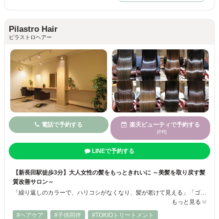
Pilastro Hair
ピラストロヘアー
電話で予約する
楽天ビューティで予約する
[PR]
LINEで予約する
【新長田駅徒歩3分】大人女性の髪をもっときれいに ～美髪を取り戻す髪
質改善サロン～
「繰り返しのカラーで、ハリコシがなくなり、髪が老けて見える」「ゴワついて髪が硬くなった気がする」「年齢と共にクセが強くなってきた」大人女性の悩みを解消するPilastroHairは、『これからの髪』の為に、白髪染め×白髪ぼかし×縮毛矯正を一人ひとりに設計し、理想の美髪へ髪質改善していきます。詳しくはホームページ（https://pilastrohair.com/)をご覧ください。
もっと見る
#ヘアケア
#子供同伴
#TOKIOトリートメント