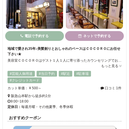
電話で予約する
ネットで予約する
地域で愛され35年♪美髪創りとおしゃれのベースはＣＯＣＯＲＯにお任せ
下さい★
美容室ＣＯＣＯＲＯはゲスト１人１人に寄り添ったカウンセリングでお悩みや希望をしっかりと受け止め、髪の毛を絶対に傷めないカラー【香草カラー】♪魔法のストレート【高レベル縮毛矯正】等こだわりの施術と技術自慢のカットで貴女の美髪創りとオシャレのベースを創る美髪創造所★気軽に『私に似合う髪型はなんですか？』と聞いて下さい♪
もっと見る
#芸能人御用達
#当日予約
#駅近
#駐車場
#クレジットカード
カット単価： ¥ 500～
口コミ 1件
阪急山本駅から徒歩約1分
9:00~18:00
定休日：
毎週月曜・その他夏季、冬季休暇
おすすめクーポン