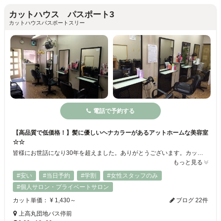
カットハウス パスポート3
カットハウスパスポートスリー
電話で予約する
【高品質で低価格！】髪に優しいヘナカラーがあるアットホームな美容室
☆☆
皆様にお世話になり30年を超えました。ありがとうございます。カット、カラー、パーマだけでなく、眉カットや草木染、フォンテーヌウィッグも人気がございます。地域の皆様にできるだけお安く一流の技術を提供しようと歩んでまいりました。縮毛矯正やストレートパーマもリーズナブルになっております。子供さんのスクール割引もございます。お気軽にお電話ください。
もっと見る
#安い
#当日予約
#学割
#女性スタッフのみ
#個人サロン・プライベートサロン
カット単価： ¥ 1,430～
ブログ 22件
上高丸団地バス停前