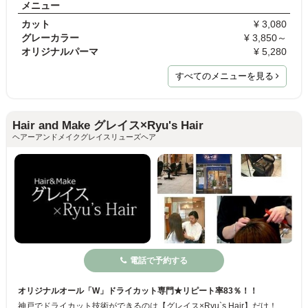
メニュー
カット
¥ 3,080
グレーカラー
¥ 3,850～
オリジナルパーマ
¥ 5,280
すべてのメニューを見る
Hair and Make グレイス×Ryu's Hair
ヘアーアンドメイクグレイスリューズヘア
電話で予約する
オリジナルオール「W」ドライカット専門★リピート率83％！！
神戸でドライカット技術ができるのは【グレイス×Ryu`s Hair】だけ！！ 当店ではオール（W）ドライカットを主体としたカットサービスをご提供しております。 オリジナル技術にニューヨーク式とフレンチ式の両方を組み合わせたオール（Ｗ）ドライカットができる神戸唯一のサロンです☆神戸・芦屋を拠点に美容暦を積み上げた経験からアトリエサロンとしてオープンし、全てにこだわった結果、サロン内は全てイオン水導入、頭皮ケア商品もお客様一人ひとりに合わせ選出し、施術・アドバイス致しますのでアトピー肌や敏感肌の方にも安心です♪♪ また、縮毛矯正は世界特許技術取得で単にクセを伸ばすだけでなく、ダメージが気になる人もサラツヤ髪に変身。日本の技術で満足出来なかった人に、一流を体感したい女性にオススメです*。+