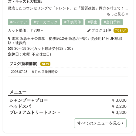
ズ・キッズも大歓迎♪
徹底したカウンセリングで「トレンド」と「髪質改善」両方を叶えてくれる美容室◎お客様が日々の喧騒から離れて心からリラックスできる時間と空間を提供しています！カット、カラー、パーマはもちろん、お悩みのクセにアプローチする縮毛矯正や癒やしのヘッドスパ、内部補修に導くトリートメントもお任せください。小さなお子様連れのお客様にも、安心してご来店いただけるよう動画を御覧いただける環境など整えています！
もっと見る
#ヘアケア
#オーガニック
#子供同伴
#学生
#当日予約
カット単価： ¥ 700～
ブログ 11件
7/23 UP
電車 阪急王子公園駅：徒歩約12分 阪急六甲駅：徒歩約14分 JR摩耶
駅：徒歩約…
9:30～19:30 (カット最終受付18：30）
定休日：
水曜+不定休(2日)
ブログ(新着情報)
NEW
2026.07.23
８月の営業日時🌻
メニュー
シャンプー＋ブロー
¥ 3,000
ヘッドスパ
¥ 2,200
プレミアムトリートメント
¥ 3,300
すべてのメニューを見る