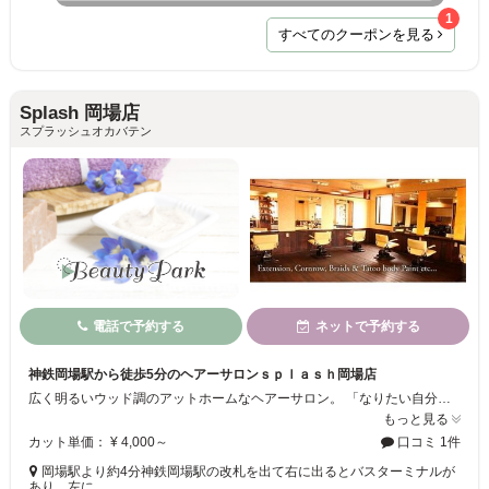
1
すべてのクーポンを見る
Splash 岡場店
スプラッシュオカバテン
電話で予約する
ネットで予約する
神鉄岡場駅から徒歩5分のヘアーサロンｓｐｌａｓｈ岡場店
広く明るいウッド調のアットホームなヘアーサロン。 「なりたい自分」をテーマに髪に優しいオーガニック系の薬剤やコスメを取り扱っています。 健康な頭皮と髪質改善で美髪に、なりたいを叶えるヘアーサロンです。
もっと見る
カット単価： ¥ 4,000～
口コミ 1件
岡場駅より約4分神鉄岡場駅の改札を出て右に出るとバスターミナルが
あり、左に…