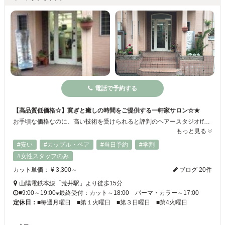
電話で予約する
【高品質低価格☆】寛ぎと癒しの時間をご提供する一軒家サロン☆★
お手頃な価格なのに、高い技術を受けられると評判のヘアースタジオit's（イッツ）☆ピンクの可愛らしい一軒家風のヘアサロンです♪アットホームな雰囲気で寛げる空間になっておりますので、リラックスしてお越しください☆当店では、髪や頭皮に優しい「ヘナカラー」を取り扱っております！色落ちしにくく、天然のトリートメント効果もあるので、是非お試しください♪
もっと見る
#安い
#カップル・ペア
#当日予約
#学割
#女性スタッフのみ
カット単価： ¥ 3,300～
ブログ 20件
山陽電鉄本線「荒井駅」より徒歩15分
■9:00～19:00※最終受付：カット～18:00 パーマ・カラー～17:00
定休日：
■毎週月曜日 ■第１火曜日 ■第３日曜日 ■第4火曜日