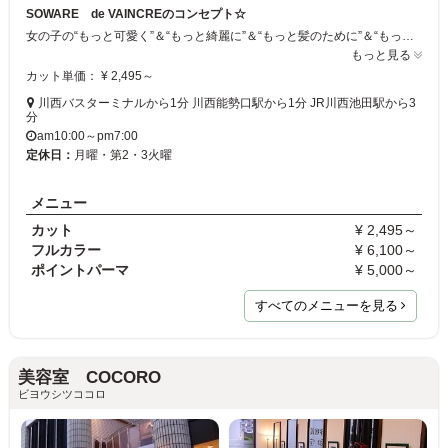
SOWARE de VAINCREのコンセプト☆
女の子の“もっと可愛く”＆“もっと綺麗に”＆“もっと髪のために”＆“もっと簡単に”＆“もっと安価に”をコンセプトに、「いつもかわいいねor綺麗にしているね。」と言われるように、何回も来ていただけるよう良心的なプライスに設定したサロンです☆ 安くていいサロンはないかな？そろそろわたしの髪のこと理解してくれて、安全な技術をしてくれて、長く付き合えるサロンに出会いたいな。と思っている方にオススメです☆
もっと見る
カット単価： ¥ 2,495～
川西バスターミナルから1分 川西能勢口駅から1分 JR川西池田駅から3
分
am10:00～pm7:00
定休日：
月曜・第2・3火曜
メニュー
カット
¥ 2,495～
フルカラー
¥ 6,100～
ポイントパーマ
¥ 5,000～
すべてのメニューを見る
美容室 COCORO
ビヨウシツココロ