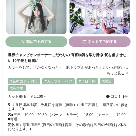
電話で予約する
ネットで予約する
世界チャンピオンオーナーこだわりの 有害物質を取り除き 髪を傷ませな
い 10年先も綺麗に
カラーをして、「かゆくなった」「肌トラブルがあった」という経験がある方、多くいらっしゃいませんか？ 当店では、肌を痛める有害物質を取り除き、 「頭皮に優しい」カラーを提供しております！ カラー後には不要になるジアミン染料と薬剤を取り除くことにより、頭皮と髪の毛に残った薬剤が酸化することによって起こる頭皮の老化を抑えることができます。 「肌の弱い方」「髪に負担をかけたくない」 方にもおすす
もっと見る
#新型コロナ対策
#カップル・ペア
#当日予約
#駅近
#駐車場
カット単価： ¥ 1,100～
口コミ 1件
ＪＲ摂津本山駅、改札口を海側（南側）に出て左折し、線路沿いに歩き
ます。 10…
■平日 10:00～20:30 （パーマ・カラー）～18:00 （カット）～19:00
■毎週…
定休日：
毎週月曜日 (祝日の月曜は営業、その場合は翌日の火曜はお休み
になります。)