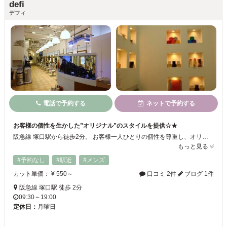
defi
デフィ
電話で予約する
ネットで予約する
お客様の個性を生かした”オリジナル”のスタイルを提供☆★
阪急線 塚口駅から徒歩2分。 お客様一人ひとりの個性を尊重し、オリジナリティ溢れるヘアスタイルをご提案！ ライフスタイルに合わせたデザイン性と再現性の高いスタイルを作り上げます★ 気さくなスタッフがお客様のお悩みを何でも解決していくので どんどん何でもお話下さい♪♪お待ちしております！
もっと見る
#予約なし
#駅近
#メンズ
カット単価： ¥ 550～
口コミ 2件
ブログ 1件
阪急線 塚口駅 徒歩 2分
09:30～19:00
定休日：
月曜日