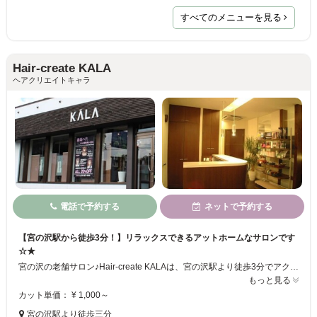
すべてのメニューを見る
Hair-create KALA
ヘアクリエイトキャラ
電話で予約する
ネットで予約する
【宮の沢駅から徒歩3分！】リラックスできるアットホームなサロンです
☆★
宮の沢の老舗サロン♪Hair-create KALAは、宮の沢駅より徒歩3分でアクセス抜群★木目調のほっと落ち着ける店内で、なりたいスタイルを叶えましょう！ベテランスタイリストが扱いやすいスタイルをご提案致します★何でもご相談ください♪また、ゆったりくつろげる個室で行う【ヘッドスパ】も大好評！！至極のマッサージで、心も頭もスッキリしてください☆ご来店を心よりお待ちしております♪
もっと見る
カット単価： ¥ 1,000～
宮の沢駅より徒歩三分