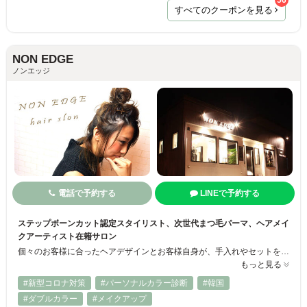
56
すべてのクーポンを見る
NON EDGE
ノンエッジ
電話で予約する
LINEで予約する
ステップボーンカット認定スタイリスト、次世代まつ毛パーマ、ヘアメイ
クアーティスト在籍サロン
個々のお客様に合ったヘアデザインとお客様自身が、手入れやセットをしやすいヘアスタイルを提案し、お客様のご相談など丁寧に対応いたします。お客様みなさまが「ＮＯＮ ＥＤＧＥ」のファンになってもらえるお店を目指しております。
もっと見る
#新型コロナ対策
#パーソナルカラー診断
#韓国
#ダブルカラー
#メイクアップ