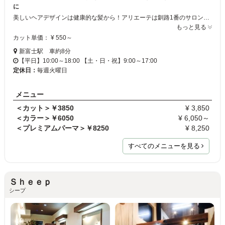
に
美しいヘアデザインは健康的な髪から！アリエーテは釧路1番のサロンを目指しております!多くのお客様にご来店頂いており、リピート率も90％越え◎上質なサービスと真心込めた接客でお客様をおもてなし致します☆お客様の魅力を最大限引き出しなりたいスタイルを叶えます☆+°店内は清潔感溢れたゆったりとお寛ぎ頂ける空間となっております！どうぞ心地良いお時間をお過ごし下さい♪
もっと見る
カット単価： ¥ 550～
新富士駅 車約8分
【平日】10:00～18:00 【土・日・祝】9:00～17:00
定休日：
毎週火曜日
メニュー
＜カット＞￥3850
¥ 3,850
＜カラー＞￥6050
¥ 6,050～
＜プレミアムパーマ＞￥8250
¥ 8,250
すべてのメニューを見る
Ｓｈｅｅｐ
シープ