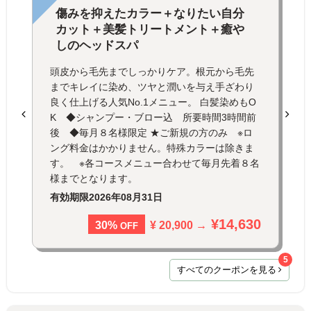
傷みを抑えたカラー＋なりたい自分
カット＋美髪トリートメント＋癒や
しのヘッドスパ
頭皮から毛先までしっかりケア。根元から毛先
までキレイに染め、ツヤと潤いを与え手ざわり
良く仕上げる人気No.1メニュー。 白髪染めもO
K ◆シャンプー・ブロー込 所要時間3時間前
後 ◆毎月８名様限定 ★ご新規の方のみ ※ロ
ング料金はかかりません。特殊カラーは除きま
す。 ※各コースメニュー合わせて毎月先着８名
様までとなります。
有効期限
2026年08月31日
¥14,630
¥ 20,900 →
30%
OFF
5
すべてのクーポンを見る