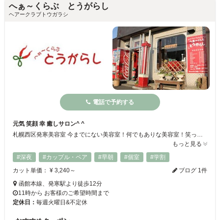
へぁ～くらぶ とうがらし
ヘアークラブトウガラシ
電話で予約する
元気 笑顔 幸 癒しサロン^ ^
札幌西区発寒美容室 今までにない美容室！何でもありな美容室！笑って泣いて、心も身体も元気！ 自分を好きである事は自信を持ち輝いていられます！ 可愛くなり、綺麗になり、カッコ良くなり、キラキラ輝いて生きていける、お手伝いが、出来たらと想います( ´ ▽ ` )ﾉ世界中の人達が笑顔で生きていけますように^ ^
もっと見る
#深夜
#カップル・ペア
#早朝
#個室
#学割
カット単価： ¥ 3,240～
ブログ 1件
函館本線、発寒駅より徒歩12分
11時から お客様のご希望時間まで
定休日：
毎週火曜日&不定休