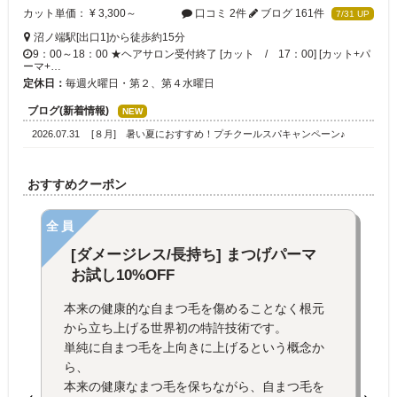
カット単価： ¥ 3,300～
口コミ 2件
ブログ 161件
7/31 UP
沼ノ端駅[出口1]から徒歩約15分
9：00～18：00 ★ヘアサロン受付終了 [カット / 17：00] [カット+パ
ーマ+…
定休日：
毎週火曜日・第２、第４水曜日
ブログ(新着情報)
NEW
2026.07.31
[８月] 暑い夏におすすめ！プチクールスパキャンペーン♪
おすすめクーポン
全員
[ダメージレス/長持ち] まつげパーマ
お試し10%OFF
本来の健康的な自まつ毛を傷めることなく根元
から立ち上げる世界初の特許技術です。
単純に自まつ毛を上向きに上げるという概念か
ら、
本来の健康なまつ毛を保ちながら、自まつ毛を