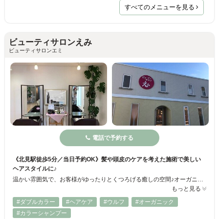
すべてのメニューを見る
ビューティサロンえみ
ビューティサロンエミ
電話で予約する
《北見駅徒歩5分／当日予約OK》髪や頭皮のケアを考えた施術で美しい
ヘアスタイルに♪
温かい雰囲気で、お客様がゆったりとくつろげる癒しの空間♪オーガニックの知識をしっかり学んだスタッフが在籍◇ クセ毛や髪のダメージ、頭皮ケアのお悩みなどお気軽にご相談下さい！ご新規様限定のお得なクーポンもご用意☆カット・カラー・パーマはもちろん、育毛効果が見込める頭皮ケアセット、アロマクリームスパも好評です！北見市・北見駅近く◇広い駐車場完備でお車でのご来店もOK◎
もっと見る
#ダブルカラー
#ヘアケア
#ウルフ
#オーガニック
#カラーシャンプー