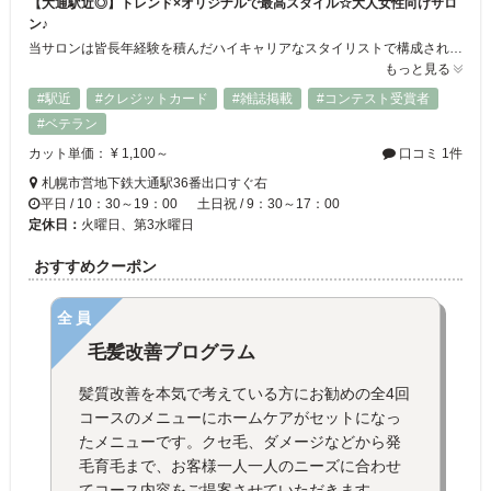
【大通駅近◎】トレンド×オリジナルで最高スタイル☆大人女性向けサロ
ン♪
当サロンは皆長年経験を積んだハイキャリアなスタイリストで構成されています♪その技術は確かなレベル！再現性の高いカットに色持ちの良いカラー、ダメージレスなパーマでは狙ったカールをつけるだけでなく、はえ癖、毛流れ、骨格ボリュームまでもカバーします。個室でご案内するエステメニューも御座います。大通駅すぐ近くとアクセスも抜群です！
もっと見る
#駅近
#クレジットカード
#雑誌掲載
#コンテスト受賞者
#ベテラン
カット単価： ¥ 1,100～
口コミ 1件
札幌市営地下鉄大通駅36番出口すぐ右
平日 / 10：30～19：00 土日祝 / 9：30～17：00
定休日：
火曜日、第3水曜日
おすすめクーポン
全員
毛髪改善プログラム
髪質改善を本気で考えている方にお勧めの全4回
コースのメニューにホームケアがセットになっ
たメニューです。クセ毛、ダメージなどから発
毛育毛まで、お客様一人一人のニーズに合わせ
てコース内容をご提案させていただきます。