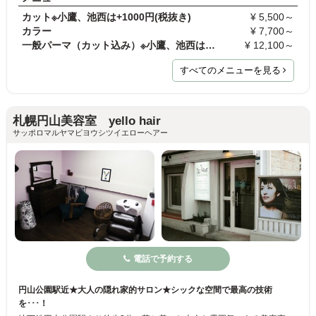
カット※小鷹、池西は+1000円(税抜き)
¥ 5,500～
カラー
¥ 7,700～
一般パーマ（カット込み）※小鷹、池西は+1000円(税抜…
¥ 12,100～
すべてのメニューを見る
札幌円山美容室 yello hair
サッポロマルヤマビヨウシツイエローヘアー
電話で予約する
円山公園駅近★大人の隠れ家的サロン★シックな空間で最高の技術
を･･･！