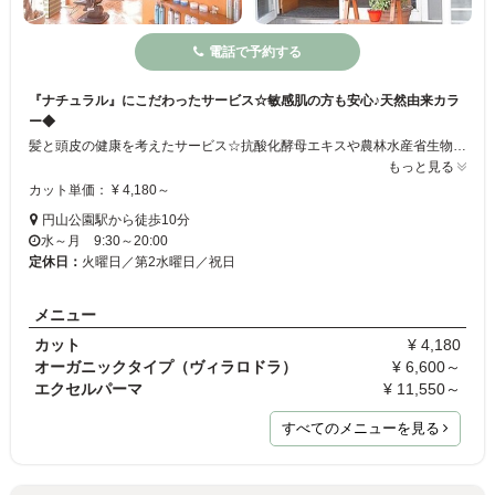
電話で予約する
『ナチュラル』にこだわったサービス☆敏感肌の方も安心♪天然由来カラ
ー◆
髪と頭皮の健康を考えたサービス☆抗酸化酵母エキスや農林水産省生物資源研究所とメーカーによる共同開発したシルフィンパック、植物抽出ミネラルなど、身体に優しい自然派由来のカラー剤を使用！敏感肌の方もご安心ください◎単にカラーするだけでなく、お肌も髪もきれいに♪キッズルームもあるのでお子様と一緒にお越しください★
もっと見る
カット単価： ¥ 4,180～
円山公園駅から徒歩10分
水～月 9:30～20:00
定休日：
火曜日／第2水曜日／祝日
メニュー
カット
¥ 4,180
オーガニックタイプ（ヴィラロドラ）
¥ 6,600～
エクセルパーマ
¥ 11,550～
すべてのメニューを見る