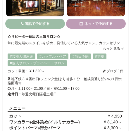
電話で予約する
ネットで予約する
☆リピーター続出の人気サロン☆
常に最先端のスタイルを求め、発信している人気サロン。カウンセリング重視でその高い技術は、リピーターが絶えない。 是非一度体感してみて☆
もっと見る
#芸能人御用達
#カップル・ペア
#当日予約
#学割
#個人サロン・プライベートサロン
カット単価： ¥ 1,320～
ブログ 1件
地下鉄３４番出口(ジュンク堂)より徒歩１分 創成側通り沿いの１階の
路面店☆ …
月～土11:00～21:00／日・祝/11:00～17:00
定休日：
毎週火曜日隔週土曜日
メニュー
カット
¥ 4,950
ワンカラー※全体染め(イルミナカラ―)
¥ 8,140～
ポイントパーマ※部分パーマ
¥ 3,300～