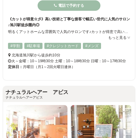
電話で予約する
《カットが得意☆彡》高い技術と丁寧な接客で幅広い世代に人気のサロン
♪旭川駅徒歩圏内◎
明るくアットホームな雰囲気で人気のサロンです♪カットが得意で高いクオリティからお客様からも好評です！幅広い年齢層から絶大なる支持を受けております！！旭川駅からも徒歩圏内で通いやすい◎カット／カラー／パーマ／トリートメント等、一人一人に合わせたスタイリングをご提供します！皆様のご来店心よりお待ちしております☆
もっと見る
#学割
#駐車場
#クレジットカード
#メンズ
北海道旭川駅から徒歩約10分
火～金曜：10～19時30分 土曜：10～18時30分 日曜：10～17時30分
定休日：
月曜日（月1～2回火曜日連休）
ナチュラルヘアー アビス
ナチュラルヘアーアビス