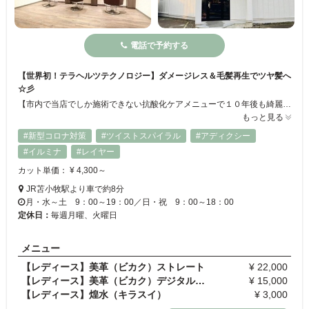
電話で予約する
【世界初！テラヘルツテクノロジー】ダメージレス＆毛髪再生でツヤ髪へ
☆彡
【市内で当店でしか施術できない抗酸化ケアメニューで１０年後も綺麗な私に】性別にかかわらずお子様も含め、ファミリーで利用しやすいアットホームなサロンです◎男性・女性のそれぞれのフロアに分かれているため、周りを気にすることなくリラックスして施術を受けられます♪世界初のテラヘルツテクノロジーによって、これまでのトリートメントのように《補う》ケアから《復元・再生》という本質的なケアが可能！憧れのツヤ髪に☆
もっと見る
#新型コロナ対策
#ツイストスパイラル
#アディクシー
#イルミナ
#レイヤー
カット単価： ¥ 4,300～
JR苫小牧駅より車で約8分
月・水～土 9：00～19：00／日・祝 9：00～18：00
定休日：
毎週月曜、火曜日
メニュー
【レディース】美革（ビカク）ストレート
¥ 22,000
【レディース】美革（ビカク）デジタルパーマ
¥ 15,000
【レディース】煌水（キラスイ）
¥ 3,000