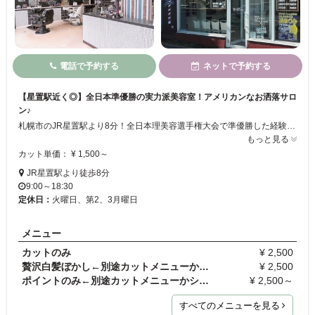
電話で予約する
ネットで予約する
【星置駅近く◎】全日本準優勝の実力派美容室！アメリカンなお洒落サロ
ン♪
札幌市のJR星置駅より8分！全日本理美容選手権大会で準優勝した経験のあるメンズサロン！！店内はアメリカンテイストのお洒落空間になっています。手稲のお客様に愛されて20年の経験を誇るHOT HAIRは幅広い世代のお客様にお手軽にお楽しみ頂けるメニューをご用意しています。カットの技術はもちろんパーマやシェービングもお任せください☆
もっと見る
カット単価： ¥ 1,500～
JR星置駅より徒歩8分
9:00～18:30
定休日：
火曜日、第2、3月曜日
メニュー
カットのみ
¥ 2,500
贅沢白髪ぼかし←別途カットメニューかシャンプーを選…
¥ 2,500
ポイントのみ←別途カットメニューかシャンプーを選択…
¥ 2,500～
すべてのメニューを見る