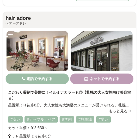
hair adore
ヘアーアドレ
電話で予約する
ネットで予約する
こだわり薬剤で美髪に！イルミナカラーも◎【札幌の大人女性向け美容室
☆】
星置駅より徒歩8分。大人女性も大満足のメニューが受けられる、札幌市の人気美容室！落ち着いた雰囲気のサロン内でゆったりとお過ごし頂けます♪使用する薬剤は髪や地肌に優しいものを厳選。トレンドだけでなく、常にお客様の髪の健康を考えた施術を行います。話題のイルミナカラーや艶やかなグレイカラー、天然ハーブを配合したパーマがオススメ！
もっと見る
#安い
#カップル・ペア
#学割
#駐車場
#早い
カット単価： ¥ 3,630～
ＪＲ星置駅より徒歩8分