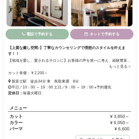
電話で予約する
ネットで予約する
【上質な癒し空間♪】丁寧なカウンセリングで理想のスタイルを叶えま
す！！
【地域を愛し、愛されるサロンに】お客様の声を第一に考え、経験豊富なスタイリストが、理想のスタイルや希望のスタイルから期待以上のヘアをご提案致します。一流のクオリティーと居心地のいい安らげる空間でお客様満足度№1を目指しています★常に本質を追及し続け、お客様の思いを形にします！相談しやすい雰囲気なので、初めての方もお気軽にお越しください！
もっと見る
カット単価： ¥ 2,200～
新富士駅 徒歩34分 車 鳥取東通 8分
平日／10：00 ～ 19：00 土日／9：00 ～ 18：00 ※予約優先
定休日：
毎週火曜日
メニュー
カット
¥ 3,850～
カラー
¥ 6,050～
パーマ
¥ 6,600