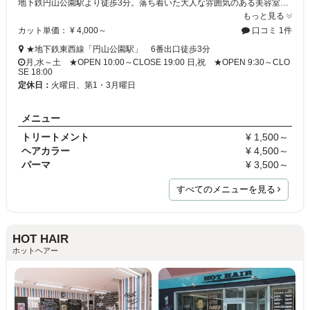
地下鉄円山公園駅より徒歩3分。落ち着いた大人な雰囲気のある美容室です★好立地の上、まるでマンションの一室のようなお洒落な店内は、雰囲気だけでもＧＯＯＤ。それに加えた卓越したカットやカラーなどの技術で、お客様至上最高のサロンタイムをお過ごしいただけるはずです。オーナーのこだわりが詰まったサロンへ是非お越し下さい♪
もっと見る
カット単価： ¥ 4,000～
口コミ 1件
★地下鉄東西線「円山公園駅」 6番出口徒歩3分
月,水～土 ★OPEN 10:00～CLOSE 19:00 日,祝 ★OPEN 9:30～CLO
SE 18:00
定休日：
火曜日、第1・3月曜日
メニュー
トリートメント
¥ 1,500～
ヘアカラー
¥ 4,500～
パーマ
¥ 3,500～
すべてのメニューを見る
HOT HAIR
ホットヘアー