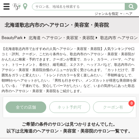
ジャンルを指定
：ヘア
北海道歌志内市のヘアサロン・美容室・美容院
BeautyPark
北海道 ヘアサロン・美容室・美容院
歌志内市 ヘアサロン
【北海道歌志内市でおすすめの人気ヘアサロン・美容室・美容院】人気ランキングや口
コミ・評判、クーポン、こだわり条件から、歌志内市のヘアサロン・美容室・美容院が
かんたんに検索・予約できます。クーポンが豊富で、カット、カラー、パーマ、ヘアセ
ット、トリートメント、着付け、縮毛矯正、エクステ、ヘッドスパなど、歌志内市のヘ
アサロン・美容室・美容院自慢のメニューがお安く受けられます。「カットだけで、雰
囲気をガラッと変えたい」「トレンドのカラーを安く楽しみたい」「早朝料金なしで、
朝8時からヘアセットがしたい」「男性も行きやすい、メンズカットが得意な美容師を探
している」「子連れでも、安心してパーマがしたい」など、いまの気持ちにあった歌志
内市のヘアサロン・美容室・美容院をご紹介します。
0
全ての店舗
ネット予約可
クーポン有
ご希望の条件のサロンは見つかりませんでした。
以下は北海道のヘアサロン・美容室・美容院のサロン一覧です。