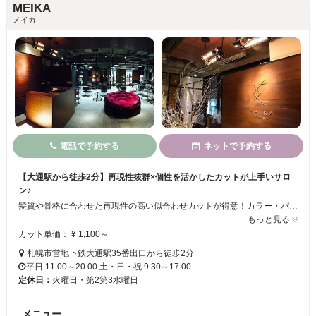
MEIKA
メイカ
電話で予約する
ネットで予約する
【大通駅から徒歩2分】再現性抜群×個性を活かしたカットが上手いサロ
ン♪
髪質や骨格に合わせた再現性の高い似合わせカットが得意！カラー・パーマ・トリートメントのみもOK♦イベントや特別な日の為にヘアセットやメイクメニューあり◎トリートメントはダメージ補修からイオン導入・香草カラートリートメントと種類が豊富☆ワンランク上の技術でお客様も大満足でリピータも多くいらっしゃいます！ぜひお越しください☆
もっと見る
カット単価： ¥ 1,100～
札幌市営地下鉄大通駅35番出口から徒歩2分
平日 11:00～20:00 土・日・祝 9:30～17:00
定休日：
火曜日・第2第3水曜日
メニュー