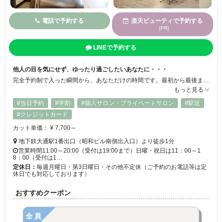
電話で予約する
楽天ビューティで予約する
[PR]
LINEで予約する
他人の目を気にせず、ゆったり過ごしたいあなたに・・・
完全予約制で入った瞬間から、あなただけの時間です。最初から最後まで一人の担当が、マンツーマンでじっくり丁寧に対応致します。あなたがいつまでもキラキラと輝き、キレイと言われるために、ダメージケアにこだわっております。当店は、あなたのキレイをサポートし続ける”オトナ女性”のためのプライベートヘアサロン（キレイな髪を作るお店）です。
もっと見る
#当日予約
#学割
#個人サロン・プライベートサロン
#駅近
#クレジットカード
カット単価： ¥ 7,700～
地下鉄大通駅1番出口（昭和ビル南側出入口）より徒歩1分
営業時間11:00～20:00（受付は19:00まで）日曜・祝日は11：00～1
8：00（受付は1…
定休日：
毎週月曜日・第3日曜日・その他不定休（ご予約のお電話等は定
休日でも対応しております）
おすすめクーポン
全員