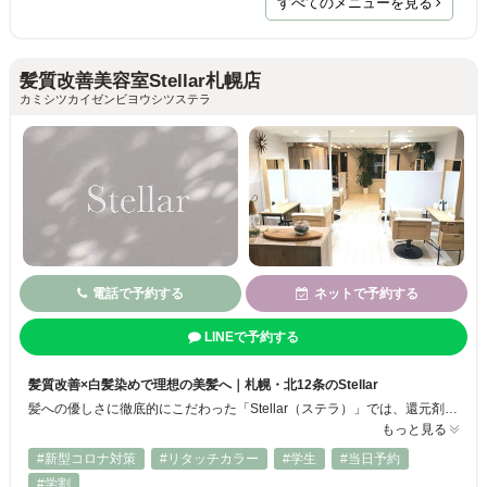
すべてのメニューを見る
髪質改善美容室Stellar札幌店
カミシツカイゼンビヨウシツステラ
電話で予約する
ネットで予約する
LINEで予約する
髪質改善×白髪染めで理想の美髪へ｜札幌・北12条のStellar
髪への優しさに徹底的にこだわった「Stellar（ステラ）」では、還元剤を使わない髪質改善と白髪染めを融合。毎月染めても傷みにくく、気になる白髪も上品にカバーします。しっかり染めたい方も、オシャレにぼかしたい方もお任せください◎カラー後とは思えないしなやかな仕上がりに感動♪美しい髪を長く楽しめる、ダメージレスな施術を求める方に☆
もっと見る
#新型コロナ対策
#リタッチカラー
#学生
#当日予約
#学割