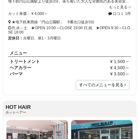
地下鉄円山公園駅より徒歩3分。落ち着いた大人な雰囲気のある美容室です★好立地の上、まるでマンションの一室のようなお洒落な店内は、雰囲気だけでもＧＯＯＤ。それに加えた卓越したカットやカラーなどの技術で、お客様至上最高のサロンタイムをお過ごしいただけるはずです。オーナーのこだわりが詰まったサロンへ是非お越し下さい♪
もっと見る
カット単価： ¥ 4,000～
口コミ 1件
★地下鉄東西線「円山公園駅」 6番出口徒歩3分
月,水～土 ★OPEN 10:00～CLOSE 19:00 日,祝 ★OPEN 9:30～CLO
SE 18:00
定休日：
火曜日、第1・3月曜日
メニュー
トリートメント
¥ 1,500～
ヘアカラー
¥ 4,500～
パーマ
¥ 3,500～
すべてのメニューを見る
HOT HAIR
ホットヘアー