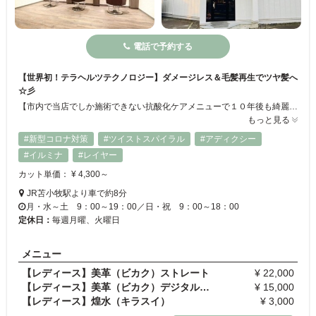
電話で予約する
【世界初！テラヘルツテクノロジー】ダメージレス＆毛髪再生でツヤ髪へ
☆彡
【市内で当店でしか施術できない抗酸化ケアメニューで１０年後も綺麗な私に】性別にかかわらずお子様も含め、ファミリーで利用しやすいアットホームなサロンです◎男性・女性のそれぞれのフロアに分かれているため、周りを気にすることなくリラックスして施術を受けられます♪世界初のテラヘルツテクノロジーによって、これまでのトリートメントのように《補う》ケアから《復元・再生》という本質的なケアが可能！憧れのツヤ髪に☆
もっと見る
#新型コロナ対策
#ツイストスパイラル
#アディクシー
#イルミナ
#レイヤー
カット単価： ¥ 4,300～
JR苫小牧駅より車で約8分
月・水～土 9：00～19：00／日・祝 9：00～18：00
定休日：
毎週月曜、火曜日
メニュー
【レディース】美革（ビカク）ストレート
¥ 22,000
【レディース】美革（ビカク）デジタルパーマ
¥ 15,000
【レディース】煌水（キラスイ）
¥ 3,000