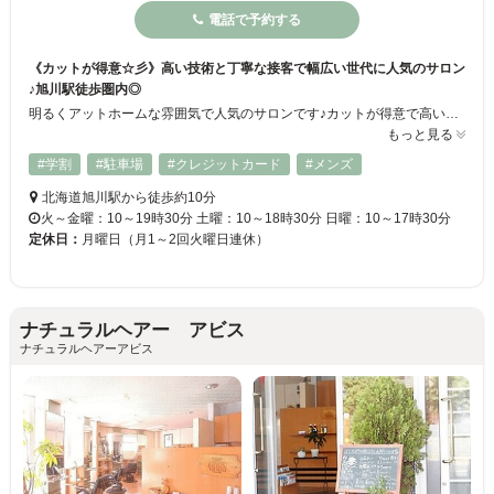
電話で予約する
《カットが得意☆彡》高い技術と丁寧な接客で幅広い世代に人気のサロン
♪旭川駅徒歩圏内◎
明るくアットホームな雰囲気で人気のサロンです♪カットが得意で高いクオリティからお客様からも好評です！幅広い年齢層から絶大なる支持を受けております！！旭川駅からも徒歩圏内で通いやすい◎カット／カラー／パーマ／トリートメント等、一人一人に合わせたスタイリングをご提供します！皆様のご来店心よりお待ちしております☆
もっと見る
#学割
#駐車場
#クレジットカード
#メンズ
北海道旭川駅から徒歩約10分
火～金曜：10～19時30分 土曜：10～18時30分 日曜：10～17時30分
定休日：
月曜日（月1～2回火曜日連休）
ナチュラルヘアー アビス
ナチュラルヘアーアビス