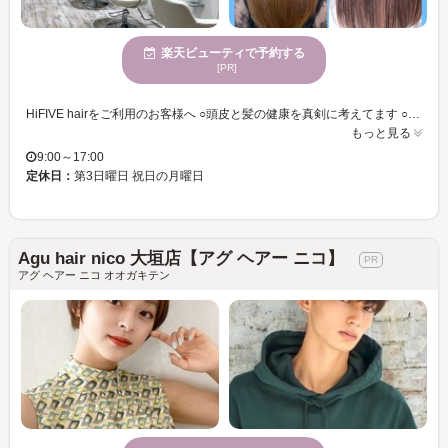
楽天ビューティで予約する
[PR]
HiFIVE hairをご利用のお客様へ ○頭皮と髪の健康を真剣に考えてます ○男性、女性を別室で施術させて頂きます ○基本的には女性スタイリストは最後まで１人で対応させて頂きます ○駐車場は店舗前に８台駐車が可能です ○各種キャッシュレス決済に対応してます ○Refa、kinujo取扱店 ○ポイントカードでご来店毎にポイント進呈 割引あり ○新規様、ご紹介の方には特別クーポンあり 当店のこだわりメニュー ○カラー オーガニックカラーを使用 頭皮と髪に優しく、シミにくく匂いが少ないと好評です カラー前には頭皮の保護剤を塗布して 頭皮へのダメージを最小限にしてます カラーの前処理トリートメントも使用して、髪のダメージを最小限にします ○シャンプー、トリートメント お客様の髪の状態に合わせて シャンプートリートメントを使用します システムトリートメントも数種類選んでいただけます
もっと見る
9:00～17:00
定休日：
第3日曜日 祝日の月曜日
Agu hair nico 大垣店【アグ ヘアー ニコ】
アグ ヘアー ニコ オオガキテン