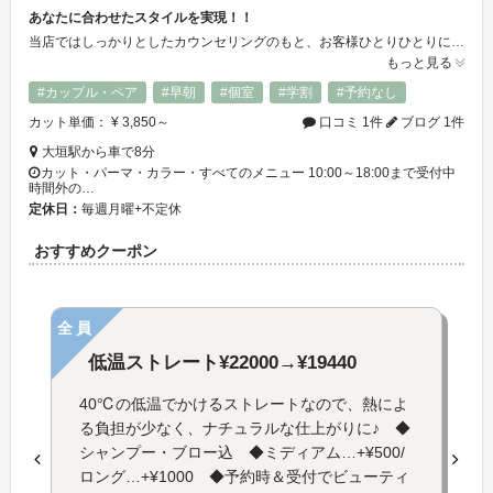
あなたに合わせたスタイルを実現！！
当店ではしっかりとしたカウンセリングのもと、お客様ひとりひとりに合わせた施術をご提案させていただいております。ですので、初めての方でも気軽にご来店いただけるお店です。
もっと見る
#カップル・ペア
#早朝
#個室
#学割
#予約なし
カット単価： ¥ 3,850～
口コミ 1件
ブログ 1件
大垣駅から車で8分
カット・パーマ・カラー・すべてのメニュー 10:00～18:00まで受付中
時間外の…
定休日：
毎週月曜+不定休
おすすめクーポン
全員
低温ストレート¥22000→¥19440
40℃の低温でかけるストレートなので、熱によ
る負担が少なく、ナチュラルな仕上がりに♪ ◆
シャンプー・ブロー込 ◆ミディアム…+¥500/
ロング…+¥1000 ◆予約時＆受付でビューティ