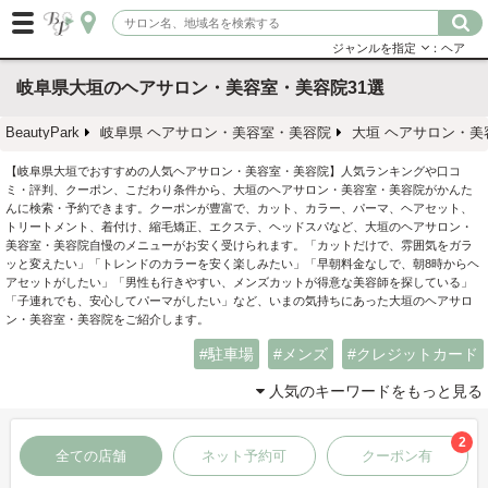
ジャンルを指定
：ヘア
岐阜県大垣のヘアサロン・美容室・美容院31選
BeautyPark
岐阜県 ヘアサロン・美容室・美容院
大垣 ヘアサロン・美
【岐阜県大垣でおすすめの人気ヘアサロン・美容室・美容院】人気ランキングや口コ
ミ・評判、クーポン、こだわり条件から、大垣のヘアサロン・美容室・美容院がかんた
んに検索・予約できます。クーポンが豊富で、カット、カラー、パーマ、ヘアセット、
トリートメント、着付け、縮毛矯正、エクステ、ヘッドスパなど、大垣のヘアサロン・
美容室・美容院自慢のメニューがお安く受けられます。「カットだけで、雰囲気をガラ
ッと変えたい」「トレンドのカラーを安く楽しみたい」「早朝料金なしで、朝8時からヘ
アセットがしたい」「男性も行きやすい、メンズカットが得意な美容師を探している」
「子連れでも、安心してパーマがしたい」など、いまの気持ちにあった大垣のヘアサロ
ン・美容室・美容院をご紹介します。
駐車場
メンズ
クレジットカード
人気のキーワードをもっと見る
2
全ての店舗
ネット予約可
クーポン有