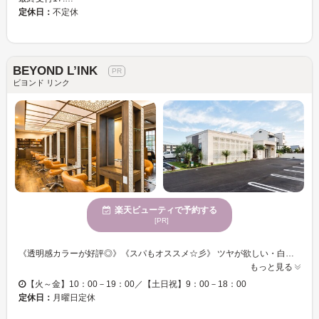
定休日：
不定休
BEYOND L’INK
ビヨンド リンク
楽天ビューティで予約する
[PR]
《透明感カラーが好評◎》《スパもオススメ☆彡》 ツヤが欲しい・白髪染めでも明るくしたい・透明感のあるカラーを希望など様々ご要望にお応えします！！ 手触り×持続性◎透明感カラーでクオリティのUPの仕上がりに◎ 《リラクゼーションアロマスパ（30分）》絶妙な力加減で揉みほぐし、頭皮を健康な状態に♪ スタッフ一同、お客様のご来店を心よりお待ちしております。
もっと見る
【火～金】10：00－19：00／【土日祝】9：00－18：00
定休日：
月曜日定休