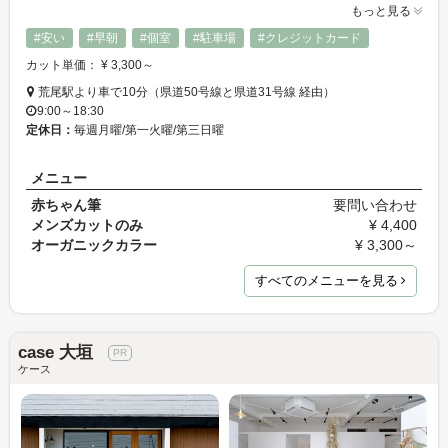
もっと見る
#安い
#早朝
#個室
#駐車場
#クレジットカード
カット単価： ¥ 3,300～
荒尾駅より車で10分（県道50号線と県道31号線 経由）
9:00～18:30
定休日：
毎週月曜/第一火曜/第三日曜
メニュー
赤ちゃん筆
要問い合わせ
メンズカットのみ
¥ 4,400
オーガニックカラー
¥ 3,300～
すべてのメニューを見る
case 大垣
ケース