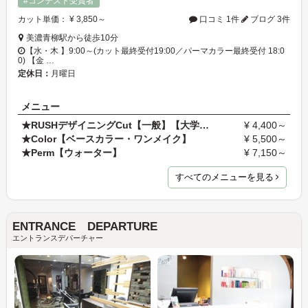
#コンテスト受賞者
カット単価： ¥ 3,850～
口コミ 1件
ブログ 3件
美濃青柳駅から徒歩10分
【水・木 】9:00～(カット最終受付19:00／パーマカラー最終受付 18:0
0) 【金 …
定休日：
月曜日
メニュー
★RUSHデザイニングCut【一般】【大学生・専門学生】
¥ 4,400～
★Color【ベースカラー・ワンメイク】
¥ 5,500～
★Perm【ウォーター】
¥ 7,150～
すべてのメニューを見る
ENTRANCE DEPARTURE
エントランスデパーチャー