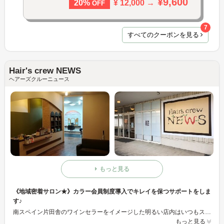
¥9,600
¥ 12,000 →
20%
OFF
7
すべてのクーポンを見る
Hair's crew NEWS
ヘアーズクルーニュース
もっと見る
《地域密着サロン★》カラー会員制度導入でキレイを保つサポートをしま
す♪
南スペイン片田舎のワインセラーをイメージした明るい店内はいつもスタッフの元気いっぱいの笑顔で溢れています♪地域の主婦の方々にもご利用いただき、地域に密着したアットホームな雰囲気のサロンです！カットの高い技術だけでなく、カラー会員制度を先駆けて導入し、いつでも気軽にカラーできるので自宅で染める手間も省けることが魅力のひとつです☆
もっと見る