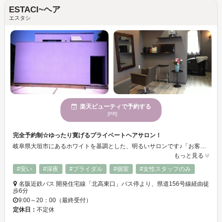
ESTACI~ヘア
エスタシ
楽天ビューティで予約する
[PR]
完全予約制☆ゆったり寛げるプライベートヘアサロン！
岐阜県大垣市にあるホワイトを基調とした、明るいサロンです♪「お客様の髪を美しくすること」を日々心掛けております。痛んだ髪を徹底的に修復する、サロンでしかできない究極のトリートメントと、頭皮からリフレッシュできるヘッドスパをぜひ体験してみてください！また、リラクゼーションも併設☆髪も体もキレイにしませんか？
もっと見る
#安い
#深夜
#ブライダル
#個室
#女性スタッフのみ
名阪近鉄バス 開発住宅線「北高東口」バス停より、県道156号線経由徒
歩6分
9:00～20：00（最終受付）
定休日：
不定休