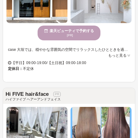
楽天ビューティで予約する
[PR]
case 大垣では、穏やかな雰囲気の空間でリラックスしたひとときを過ごしていただけます。女性スタッフが多く在籍しており、きめ細やかなサービスを提供します。幅広い年齢の方々にご利用いただいており、女性にも人気があります。個室を完備しており、プライベート感を重視した施術が受けられます。駐車場もあるため、お車でのアクセスも便利です。クレジットカードやQRコード決済など、多様な決済方法を利用でき、支払いもスムーズに行えます。幸福感と満足感に満ちたスタイルを手に入れ、自分らしさを最大限に引き出すお手伝いをいたします。case 大垣で心地よいサロン体験をご堪能ください。
もっと見る
【平日】09:00-19:00/【土日祝】09:00-18:00
定休日：
不定休
Hi FIVE hair&face
ハイファイブ ヘアーアンドフェイス