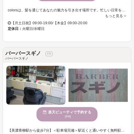
colorsは、髪を通じてあなたの魅力を引き出す場所です。忙しい日常を忘れ、穏やかな雰囲気の空間でゆったりとした時間を過ごせます。カットのスペシャリストがあなたにぴったりのスタイルをお届けし、トレンドと個性を融合したカラーの提案でなりたい自分を実現します。エレガントな女性に人気のあるcolorsでは、オーガニックやノンジアミンなど多様なカラー剤を揃え、髪をいたわる施術を行います。お子様連れでも安心して訪れ、心身が休まる時間をお過ごしください。
もっと見る
【月土日祝】09:00-19:00/【木金】09:00-20:00
定休日：
火曜日/水曜日
バーバースギノ
バーバースギノ
楽天ビューティで予約する
[PR]
【美濃青柳駅から徒歩7分】＜駐車場完備＞駅近くと通いやすく無料駐車場があるので、車での来店OK♪朝8時から営業しているので、お仕事前やお仕事帰りなど気軽にご来店下さい☆お子様からお年寄りまで幅広い年代・数多くの地域の方にご利用頂いております♪ お客様が気軽に通える雰囲気の店内♪「美容室には行きづらい・・・」そんなお客様はぜひ『バーバースギノ』へ！！男性MENUを中心にご用意しています。理想のStyleや今流行りのStyleなど、お客様のご要望に合わせたデザイン提案をさせて頂きます☆ 清潔感を重視したい方には、シェービングの身だしなみケアが付いたセットメニューを！パパっと整えたい方には、カットのみのメニューをオススメしています♪居心地のいい空間と明るいスタッフの心のこもった接客で、癒しのひと時をお過ごしください！