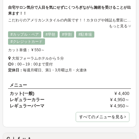
自宅サロン気分で人目を気にせずにくつろぎながら施術を受けることが出
来ます！！
こだわりのアメリカンスタイルの内装です！！カタログや雑誌も豊富に揃え、なりたいスタイルを心ゆくまでご相談にのります☆あいまいなイメージでもぜひ1度お話しください♪
もっと見る
#カップル・ペア
#早朝
#学割
#駐車場
#クレジットカード
カット単価： ¥ 550～
大垣フォーラムホテルから５分
9：00～19：00まで受付
定休日：
毎週月曜日、第1・3月曜は月・火連休
メニュー
カット(一般)
¥ 4,400
レギュラーカラー
¥ 4,950～
レギュラーパーマ
¥ 4,950～
すべてのメニューを見る