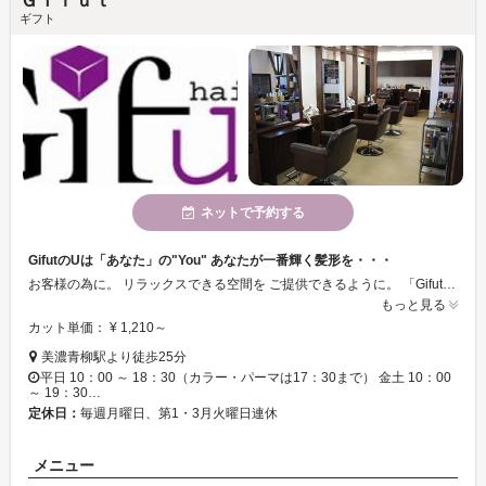
Ｇｉｆｕｔ
ギフト
ネットで予約する
GifutのUは「あなた」の"You" あなたが一番輝く髪形を・・・
お客様の為に。 リラックスできる空間を ご提供できるように。 「Gifut」はそんな想いのつまったサロンです。 お客様がご自宅でもよりやりやすく、まとまりやすいヘアスタイルを提供できるよう、カット・パーマ・カラー全てにおいて1人1人の骨格・髪質を判断して施術させていただきます。
もっと見る
カット単価： ¥ 1,210～
美濃青柳駅より徒歩25分
平日 10：00 ～ 18：30（カラー・パーマは17：30まで） 金土 10：00
～ 19：30…
定休日：
毎週月曜日、第1・3月火曜日連休
メニュー