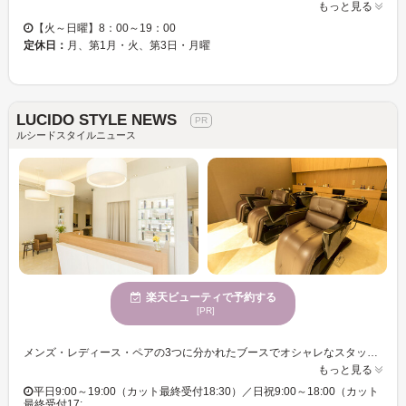
もっと見る
【火～日曜】8：00～19：00
定休日：
月、第1月・火、第3日・月曜
LUCIDO STYLE NEWS
ルシードスタイルニュース
楽天ビューティで予約する
[PR]
メンズ・レディース・ペアの3つに分かれたブースでオシャレなスタッフがゲストをおもてなしします。サロンを案内してくれるレセプションは美容師免許も持っているから、美容についての相談やヘアケア剤のアドバイスも◎カラーをすればするほど美しい髪へ導いてくれる≪オゾンシステム≫導入!髪を補修しツヤツヤの仕上りに♪ ≪LUCIDO STYLE NEWS≫にはスタッフのドレスコードがあり、ジャケットを着用したレセプションがサロンをご案内します。美容院にはオシャレをして行きたい、美意識をもっと高めたい…そんな方にオススメのサロンです。 カットコンテストでの受賞経験を持つスタイリストが、キメすぎないナチュラルなカッコ良さを引き出してくれるから、いつもと一味違う自分を発見できる♪シェービングもしてくれるから、お顔も髪型もパリッと決まる◇ 髪に優しい成分が入っているから、染めれば染めただけ綺麗になっていきます。髪質に合わせた施術で、髪への負担も抑えます♪オゾントリートメントをプラスして、手触りの良さ&色持ちUP◎パーマとの同時施術もOKです!
もっと見る
平日9:00～19:00（カット最終受付18:30）／日祝9:00～18:00（カット
最終受付17:…