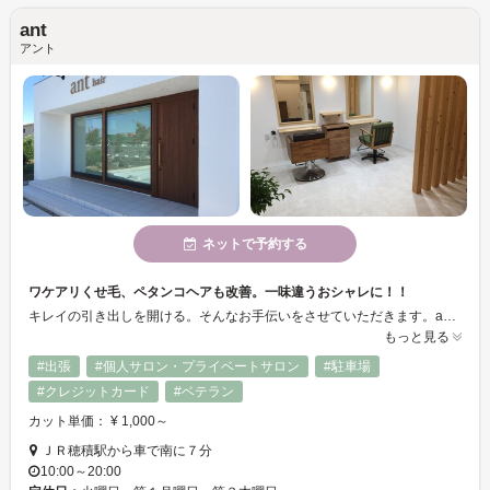
ant
アント
ネットで予約する
ワケアリくせ毛、ペタンコヘアも改善。一味違うおシャレに！！
キレイの引き出しを開ける。そんなお手伝いをさせていただきます。ant独自の再現性のあるパーマ、少しニュアンスを変えたいポイントパーマ。少しでいいので自分自身に手を加えていただき、健康的で魅力的なスタイルを提供します。
もっと見る
#出張
#個人サロン・プライベートサロン
#駐車場
#クレジットカード
#ベテラン
カット単価： ¥ 1,000～
ＪＲ穂積駅から車で南に７分
10:00～20:00