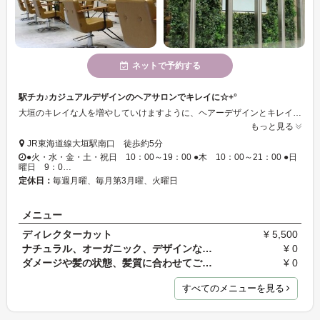
ネットで予約する
駅チカ♪カジュアルデザインのヘアサロンでキレイに☆+°
大垣のキレイな人を増やしていけますように、ヘアーデザインとキレイを続けられる提案をします♪店内は清潔感溢れ、温かみのある空間となっており、心身ともに癒されるサロンです☆彡スタッフ一同、笑顔でお客様のご来店を、心よりお待ち致しております！！
もっと見る
JR東海道線大垣駅南口 徒歩約5分
●火・水・金・土・祝日 10：00～19：00 ●木 10：00～21：00 ●日
曜日 9：0…
定休日：
毎週月曜、毎月第3月曜、火曜日
メニュー
ディレクターカット
¥ 5,500
ナチュラル、オーガニック、デザインなどお客様のご…
¥ 0
ダメージや髪の状態、髪質に合わせてご希望のパーマ…
¥ 0
すべてのメニューを見る