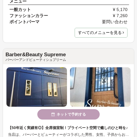
メニュー
一般カット
¥ 5,170
ファッションカラー
¥ 7,260
ポイントパーマ
要問い合わせ
すべてのメニューを見る
Barber&Beauty Supreme
バーバーアンドビューティシュプリーム
ネットで予約する
【50年近く実績有◎】全席個室制！プライベート空間で癒しのひと時を♪
当店は、バーバーとビューティーがコラボした男性、女性、子供からお年寄りまで対応しているユニセックスサロンです◎幅広くカットさせて頂いております♪開業してから50年近く経ちます！その確かな技術でお客様にピッタリのヘアスタイルをご提案致します♪全席個室での施術となります！プライベート空間で気兼ねなくゆったりとしたお時間をお過ごし下さい♪保育士が常勤しているので、安心してお子様のカットもお任せ下さい！