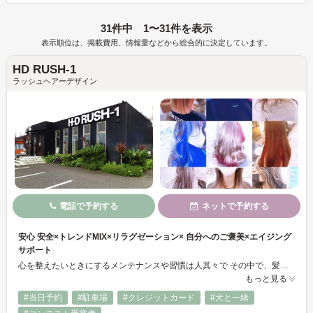
31件中 1〜31件を表示
表示順位は、掲載費用、情報量などから総合的に決定しています。
HD RUSH-1
ラッシュヘアーデザイン
電話で予約する
ネットで予約する
安心 安全×トレンドMIX×リラグゼーション× 自分へのご褒美×エイジング
サポート
心を整えたいときにするメンテナンスや習慣は人其々で その中で、髪やお肌のケアはとても大切で大きな役割をはたしています そんな大切な部分に関わらせて頂くという自覚をもって、 私たちは日々学び工夫し、お客様に寄り添えるお仕事を目指しております
もっと見る
#当日予約
#駐車場
#クレジットカード
#犬と一緒