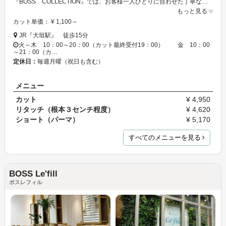
『BOSS COLLECTION』では、お客様一人ひとりに合わせた丁寧なカウンセリングと確かな技術で、あなただけの【美】をご提供致します☆！洗練された空間で私たちと一緒に、今年の秋・冬の新しいヘアスタイル作りしませんか？あなたの“キレイ”をサポート致します♪
もっと見る
カット単価： ¥ 1,100～
JR『大垣駅』 徒歩15分
火～木 10：00～20：00（カット最終受付19：00） 金 10：00
～21：00（カ…
定休日：
毎週月曜（祝日も含む）
メニュー
カット
¥ 4,950
リタッチ（根本３センチ程度）
¥ 4,620
ショート（パーマ）
¥ 5,170
すべてのメニューを見る
BOSS Le'fill
ボスレフィル