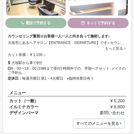
電話で予約する
ネットで予約する
カウンセリング重視☆お客様一人一人と向き合って施術します♪
大垣市にあるヘアサロン【ENTRANCE DEPARTURE】です♪ カウンセリングを重視しお客様の悩みに一緒に向き合って最適なスタイルを提案。ハイクオリティな施術と丁寧な接客、サービスでリピーターも多く沢山のお客様にお越しいただいています！是非お越しください☆
もっと見る
カット単価： ¥ 1,100～
大垣駅から車で9分
9：00～18：00 (18時まで受付) 時間外での、早朝ヘアセット･メイクの
ご予約も…
定休日：
毎週月曜日 第1・4火曜日 ※臨時休業日有り
メニュー
カット（一般）
¥ 5,200
イルミナカラー
¥ 8,800
デザインパーマ
要問い合わせ
すべてのメニューを見る