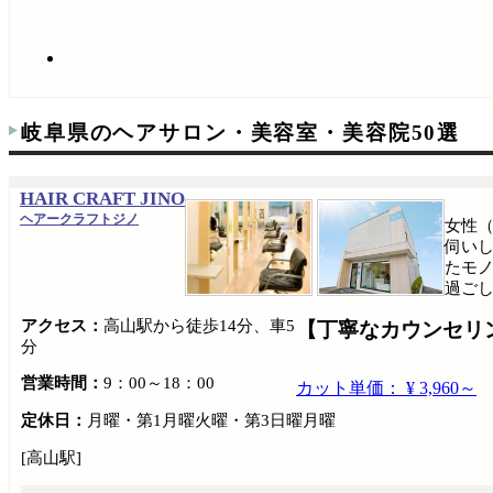
岐阜県のヘアサロン・美容室・美容院50選
HAIR CRAFT JINO
ヘアークラフトジノ
女性
伺い
たモ
過ごし
アクセス：
高山駅から徒歩14分、車5
【丁寧なカウンセリ
分
営業時間：
9：00～18：00
カット単価： ¥ 3,960～
定休日：
月曜・第1月曜火曜・第3日曜月曜
[高山駅]