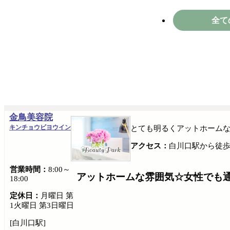
全て
金鳥美容院
キンチョウビヨウイン
とても明るくアットホームな
アクセス：
白川口駅から徒歩
営業時間：
8:00～
アットホームな雰囲気☆女性でも通
18:00
定休日：
月曜日 第
1火曜日 第3日曜日
[白川口駅]