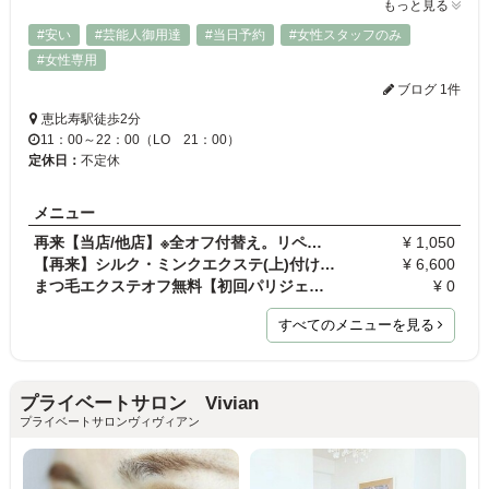
もっと見る
#安い
#芸能人御用達
#当日予約
#女性スタッフのみ
#女性専用
ブログ 1件
恵比寿駅徒歩2分
11：00～22：00（LO 21：00）
定休日：
不定休
メニュー
再来【当店/他店】※全オフ付替え。リペアの方は選択…
¥ 1,050
【再来】シルク・ミンクエクステ(上)付け放題
¥ 6,600
まつ毛エクステオフ無料【初回パリジェンヌラッシュ…
¥ 0
すべてのメニューを見る
プライベートサロン Vivian
プライベートサロンヴィヴィアン