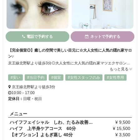
電話で予約する
ネットで予約する
【完全個室◎】癒しの空間で美しい目元に☆大人女性に人気の隠れ家サロ
ン♪
京王線北野駅より徒歩3分◎大人女性に大人気の隠れ家マツエクサロン！自まつ毛になじみやすく負担の少ないセーブルエクステで、上品な目元を叶えます☆ごわつきも少なく、持ちが良いと大好評！話題のフラットラッシュもつけ放題をご用意しています♪サロン内は完全個室のプライベート空間。小さなお子様の同伴もOKですのでお気軽にお越しくださいませ！
もっと見る
#安い
#当日予約
#個室
#女性スタッフのみ
#女性専用
京王線北野駅より徒歩3分
10:00－17:00
定休日：
日曜・祝日
メニュー
ハイフフェイシャル しわ、たるみ改善ケア（お顔全…
¥ 9,500
ハイフ 上半身ケアコース 60分
¥ 15,500
【オプション】よもぎ蒸し 40分
¥ 3,500