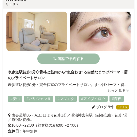
リミリス
電話で予約する
表参道駅徒歩1分◇骨格と筋肉から"似合わせ"る自然なまつげパーマ・眉
のプライベートサロン
表参道駅徒歩1分・完全個室のプライベートサロン。まつげパーマ・眉毛（アイブロウWAX）・まつげエクステを、骨格や筋肉の動きを見て"やりすぎない自然な似合わせ"でご提案します。施術歴10年・通算16,500名以上を担当してきた代表が、カウンセリングから仕上げまでマンツーマンで担当。年中無休・22時まで営業でお仕事帰りにも通いやすく、初めての方・メンズ・カップルでのご来店も歓迎です。
もっと見る
#安い
#パリジェンヌ
#マツエク
#アイブイロウ
#深夜
ブログ 9件
8/6 UP
表参道駅B5・A1出口より徒歩1分／明治神宮前駅（副都心線）徒歩7分
／原宿駅徒歩…
10:00〜22:00（顧客様のみ6:00〜27:00）
定休日：
年中無休