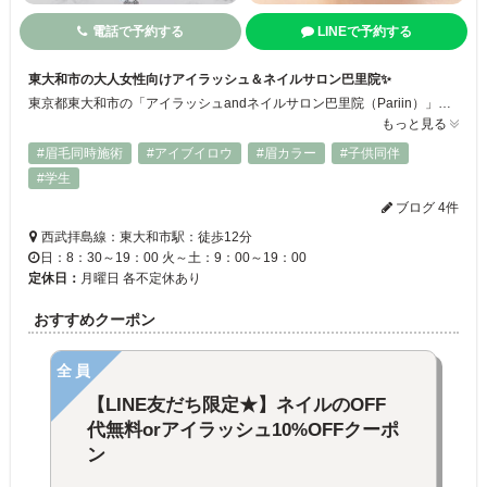
電話で予約する
LINEで予約する
東大和市の大人女性向けアイラッシュ＆ネイルサロン巴里院✨
東京都東大和市の「アイラッシュandネイルサロン巴里院（Pariin）」は、大人女性の美をトータルで整える完全予約制のプライベートサロン。まつ毛パーマ・フラットラッシュ・フィルインネイルなど高技術の施術が人気で、丁寧なカウンセリングで理想のデザインを実現します。東大和市駅徒歩圏内・駐車場2台完備でアクセスも便利です◎
もっと見る
#眉毛同時施術
#アイブイロウ
#眉カラー
#子供同伴
#学生
ブログ 4件
西武拝島線：東大和市駅：徒歩12分
日：8：30～19：00 火～土：9：00～19：00
定休日：
月曜日 各不定休あり
おすすめクーポン
全員
【LINE友だち限定★】ネイルのOFF
代無料orアイラッシュ10%OFFクーポ
ン