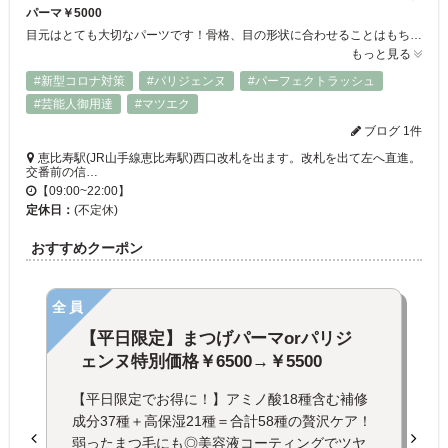
パーマ￥5000
目元はとても大切なパーツです！骨格、目の形状に合わせることはもちろんのこと、1人1人の雰囲気、メイクの仕方、理想となる姿に合わせパターン化しない唯一無二の仕上がりをご提供します[恵比寿/まつげパーマ/パリジェンヌ/まつげパーマ/パリジェンヌ/まつげパーマ/マスカラパーマ/眉カラー/パリジェンヌ/まつげパーマ]
もっと見る
#新型コロナ対策
#パリジェンヌ
#パーフェクトラッシュ
#芸能人御用達
#マツエク
ブログ 1件
恵比寿駅(JR山手線恵比寿駅)西口改札を出ます。改札を出て左へ直進。
交番前の信…
【09:00~22:00】
定休日：
(不定休)
おすすめクーポン
全員
【平日限定】まつげパーマorパリジ
ェンヌ特別価格￥6500→￥5500
【平日限定でお得に！】アミノ酸18種含む補修
成分37種＋高保湿21種＝合計58種の贅沢ケア！
弱ったまつ毛にも◎美容液コーティングでツヤ