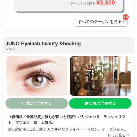
¥3,800
クーポン価格
10
すべてのクーポンを見る
JUNO Eyelash beauty &healing
ジュノ
電話で予約する
LINEで予約する
《低価格／最高品質／持ちが良いと好評》パリジェンヌ ラッシュリフ
ト マツエク 眉 人気店♪
瑞江駅前南口1分と駅チカで便利なプライベートサロン。オープンから16年以上。 完全予約制なので周りを気にする心配もなく、リラックスした空間で施術を受けられます！お子様連れもOK◎持ちが良い、最高級まつ毛エクステのメニューは、セーブル、フラットラッシュ、ボリュームラッシュなども取り揃えていて、長さ・太さ・カールなどお客様のご希望やお好みの仕上がりに合わせて選べます♪ぜひご利用ください☆彡
もっと見る