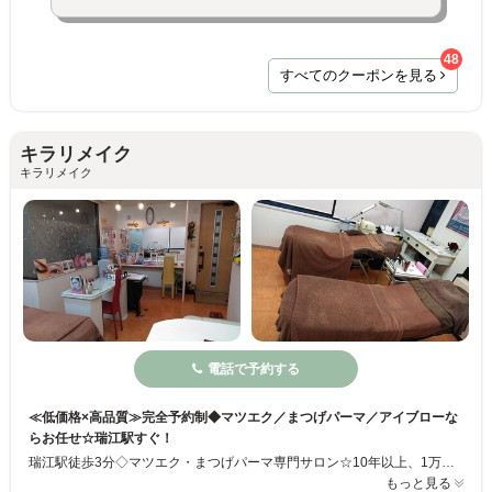
48
すべてのクーポンを見る
キラリメイク
キラリメイク
電話で予約する
≪低価格×高品質≫完全予約制◆マツエク／まつげパーマ／アイブローな
らお任せ☆瑞江駅すぐ！
瑞江駅徒歩3分◇マツエク・まつげパーマ専門サロン☆10年以上、1万人を超える施術経験から、お客様の目元の形やまつげの状態に合ったメニューやデザインをご提案します。丁寧なカウンセリングと高品質かつ低価格な施術が人気を集めています♪マツエク・まつげパーマが初めての方もお悩みやイメージに合ったメニューをご提案しますので安心してご利用下さい☆彡
もっと見る