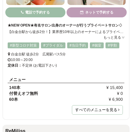
電話で予約する
ネットで予約する
★NEW OPEN★有名サロン出身のオーナーが行うプライベートサロン♢
【白金台駅から徒歩2分！】業界歴10年以上のオーナーによるプライベートサロンが遂にNEWOPEN‼スピード感があり丁寧かつ高度な施術で、こだわりのまつ毛に大変身♪カウンセリングに力を入れているので、お客様一人ひとりのご要望を細かく叶えます。特にこだわり派の方にはとってもおすすめです！新規の方限定のクーポンもございます◎
もっと見る
#新型コロナ対策
#ブライダル
#当日予約
#個室
#学割
白金台駅 徒歩2分 広尾駅バス5分
10:00～20:00
定休日：
不定休 (お電話下さい)
メニュー
140本
¥ 15,400
付替えオフ無料
¥ 0
60本
¥ 6,900
すべてのメニューを見る
ReMiliss