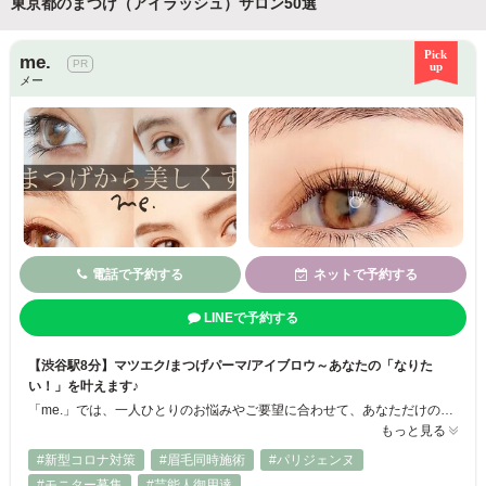
東京都のまつげ（アイラッシュ）サロン50選
me.
メー
電話で予約する
ネットで予約する
LINEで予約する
【渋谷駅8分】マツエク/まつげパーマ/アイブロウ～あなたの「なりた
い！」を叶えます♪
「me.」では、一人ひとりのお悩みやご要望に合わせて、あなただけの「目元の正解ルール」を導き出します♪ 自まつげや目の形を考慮し、自然でぱっちりとした目元を長持ちさせられるように、効果的な施術法をご提案◎ マツエク、まつげパーマ、アイブロウの3つのメニューをご用意！ 掛け合わせも可能なので、ご希望に合わせてお選びください♪ 「me.」で、あなただけの「なりたい！」を叶えてみませんか？ ご来店をお待
もっと見る
#新型コロナ対策
#眉毛同時施術
#パリジェンヌ
#モニター募集
#芸能人御用達