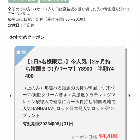
初めての方へ●サロン入り口は宮益坂を登り切った先の青山通り沿いで
す●ビル名は…
平日/土日祝/不定休【受付時間9:30～20:00】
定休日：
不定休
おすすめクーポン
全員
【1日5名様限定♪】今人気【2ヶ月持
ち韓国まつげパーマ】¥8900→半額¥4
400
（上のみ）形選べる話題の長持ち韓国まつげパ
ーマ/美艶クリーム巻き＋高濃度ケラチン＋ジマ
レイン酸導入で健康にカール長持ち/韓国現地で
人気BANHADA社ロッド日本発人気ロッド◎18
ブランド
有効期限
2026年08月31日
¥4,400
クーポン価格