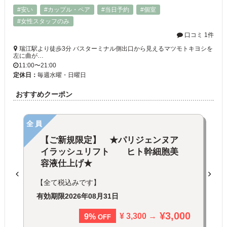
#安い
#カップル・ペア
#当日予約
#個室
#女性スタッフのみ
口コミ 1件
瑞江駅より徒歩3分 バスターミナル側出口から見えるマツモトキヨシを
左に曲が…
11:00〜21:00
定休日：
毎週水曜・日曜日
おすすめクーポン
全員
【ご新規限定】 ★パリジェンヌア
イラッシュリフト ヒト幹細胞美
容液仕上げ★
【全て税込みです】
有効期限
2026年08月31日
¥3,000
¥ 3,300 →
9%
OFF