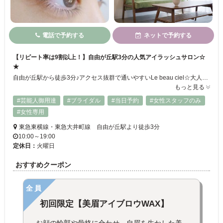
電話で予約する
ネットで予約する
【リピート率は9割以上！】自由が丘駅3分の人気アイラッシュサロン☆
★
自由が丘駅から徒歩3分♪アクセス抜群で通いやすいLe beau ciel☆大人女性に大人気のまつげエクステ・まつげパーマのサロンです♪洗練された清潔感溢れる空間とゆったりしたベットで、ゆっくりと寛いでお過ごしいただけます！丁寧にカウンセリングを行い、お客様のお好みをしっかりお伺いするので理想の仕上がりに♪まつげエクステやまつげパーマが初めてのお客様もどうぞお気軽にお越しください！！
もっと見る
#芸能人御用達
#ブライダル
#当日予約
#女性スタッフのみ
#女性専用
東急東横線・東急大井町線 自由が丘駅より徒歩3分
10:00～19:00
定休日：
火曜日
おすすめクーポン
全員
初回限定【美眉アイブロウWAX】
お顔の輪郭や骨格に合わせ、自眉を生かした美