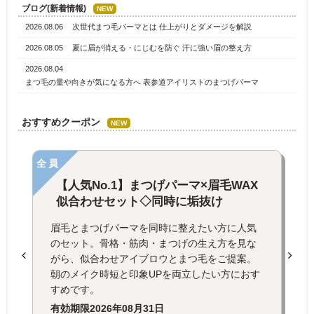
ブログ(新着情報)
NEW
2026.08.06
次世代まつ毛パーマとは 仕上がりとダメージを解説
2026.08.05
夏に眉が消える・にじむを防ぐ 汗に強い眉の整え方
2026.08.04
まつ毛の量や向きが気になる方へ 表参道アイリストのまつげパーマ
おすすめクーポン
NEW
全員
【人気No.1】まつげパーマ×眉毛WAX
似合わせセット◇同時に垢抜け
眉毛とまつげパーマを同時に整えたい方に人気
のセット。骨格・筋肉・まつげの生え方を見な
がら、似合わせアイブロウとまつ毛をご提案。
朝のメイク時短と印象UPを両立したい方におす
すめです。
有効期限
2026年08月31日