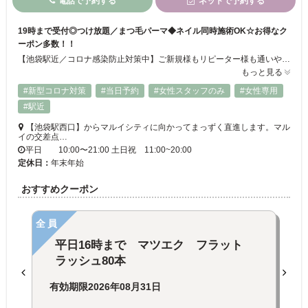
電話で予約する
ネットで予約する
19時まで受付◎つけ放題／まつ毛パーマ◆ネイル同時施術OK☆お得なク
ーポン多数！！
【池袋駅近／コロナ感染防止対策中】ご新規様もリピーター様も通いやすいリーズナブルなメニュー＆クーポン豊富◎ネイル・アイメニュー同時施術もOK♪最終ご案内19時まで受け付けているので学生さんからお仕事帰りのOLさん、主婦の方まで幅広い客層に大人気☆彡高技術＆高品質の施術で口コミも高評価！！まつげパーマ/高級セーブル／フラットラッシュ／ボリュームラッシュ／つけ放題☆★
もっと見る
#新型コロナ対策
#当日予約
#女性スタッフのみ
#女性専用
#駅近
【池袋駅西口】からマルイシティに向かってまっずく直進します。マル
イの交差点…
平日 10:00〜21:00 土日祝 11:00~20:00
定休日：
年末年始
おすすめクーポン
全員
平日16時まで マツエク フラット
ラッシュ80本
有効期限
2026年08月31日