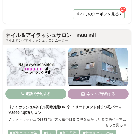
17
すべてのクーポンを見る
ネイル＆アイラッシュサロン muu mii
ネイルアンドアイラッシュサロンムーミー
電話で予約する
ネットで予約する
《アイラッシュ×ネイル同時施術OK!!》トリートメント付まつ毛パーマ
￥3990◇駅近サロン
フラットラッシュつけ放題が大人気◎自まつ毛を活かしたまつ毛パーマも!!高級セーブルつけ放題￥6500◇フラットラッシュつけ放題￥6990!! ナチュラルからボリュームのある華やかな目元まで‥お客様一人一人に合わせた理想の姿を実現します。付け心地と高品質にこだわった商材を使用しているので、持ちの良さをキープ◎自まつ毛への負担を軽減します！【～20時営業◎／当日予約OK】まずはお気軽にご相談ください♪
もっと見る
#新型コロナ対策
#安い
#当日予約
#女性スタッフのみ