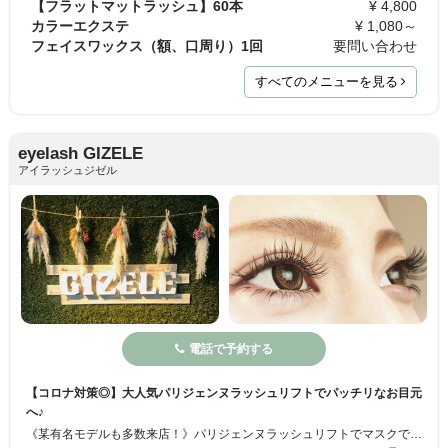
【フラットマットラッシュ】60本
¥ 4,800
カラーエクステ
¥ 1,080～
フェイスワックス（額、口周り）1回
要問い合わせ
すべてのメニューを見る
eyelash GIZELE
アイラッシュジゼル
電話で予約する
【コロナ対策◎】大人気パリジェンヌラッシュリフトでパッチリなお目元
へ♪
《某有名モデルも多数来店！》パリジェンヌラッシュリフトでマスクでもお目元は印象的に♪セーブル/フラットラッシュつけ放題プラン・100本プラン～◎流行りのブラウンカラーあり★3Dボリュームラッシュは世界最細0.05mm！フラットラッシュで負担をかけないまつエクにリピーター続出☆恵比寿駅から徒歩2分の好立地！夜～22時まで営業しているのでお仕事帰りの人も安心♪短時間で持ちがいいまつげに仕上げます♪