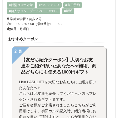
#新型コロナ対策
#パリジェンヌ
#当日予約
#個人サロン・プライベートサロン
#駅近
学芸大学駅：徒歩２分
10：00～20：00（最終受付18：30）
定休日：
月曜日
おすすめクーポン
全員
【友だち紹介クーポン】大切なお友
達をご紹介頂いたあなたへ✨施術、商
品どちらにも使える1000円ギフト
Lien LASHLIFTを大切なお友だちにご紹介頂い
たあなたへ✨
こちらはお友達を紹介してくださった方へプレ
ゼントされるギフト券です。
ご紹介者様がご来店されましたらこちらがご利
用頂けます。初回カルテ記入時、紹介者欄にお
名前を書いて頂けますと、こちらが適用となり