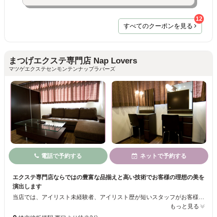
12
すべてのクーポンを見る
まつげエクステ専門店 Nap Lovers
マツゲエクステセンモンテンナップラバーズ
電話で予約する
ネットで予約する
エクステ専門店ならではの豊富な品揃えと高い技術でお客様の理想の美を
演出します
当店では、アイリスト未経験者、アイリスト歴が短いスタッフがお客様に施術することはございません。厳しい研修ををクリアしたスタッフのみお客様を担当致しますのでご安心ください。エクステに関する悩みやご相談などお気軽にお問い合わせください。ブラウンとベージュを基調としたシックな空間でおくつろぎください 。
もっと見る