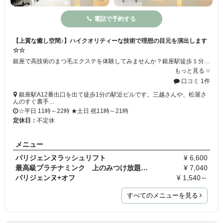
電話で予約する
【上質な癒し空間♪】ハイクオリティーな技術で理想の目元を演出します
☆☆
銀座で高技術のまつ毛エクステを体験してみませんか？銀座駅徒歩１分でアクセス抜群◎お客様の魅力を生かし、さらに美しくなるスタイルをご提案します★白を基調とし、高級感と清潔感の溢れるサロンです♪すべてのお客様に居心地の良い空間を提供したいという願いから、施術スペースは半個室、ベッドも大きめで低反発の素材にこだわっております！
もっと見る
口コミ 1件
銀座駅A12番出口を出て徒歩1分の駅近ビルです。三越さんや、松屋さ
んのすぐ裏手…
☆平日 11時～22時 ★土日 祝11時～21時
定休日：
不定休
メニュー
パリジェンヌラッシュリフト
¥ 6,600
最高級プラチナミンク 上のみつけ放題 ※付け替えの…
¥ 7,040
パリジェンヌ+オフ
¥ 1,540～
すべてのメニューを見る