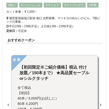
#安い
#パリジェンヌ
#マツエク
#アイブイロウ
#深夜
カット単価： ¥ 1,000～
都営新宿線瑞江駅前 南口 吉野家隣、マツキヨの向かいのビル。7階ピ
ンクの看板…
平日10時～23時(不定） 土日祝11時～22時(不定）
定休日：
不定休
おすすめクーポン
全員
【初回限定※ご紹介価格】税込 付け
放題／150本まで） ★高品質セーブル
orシルクタッチ
全て税込
【初回】
40本／3,000円(お試しに）
80本 4,200円