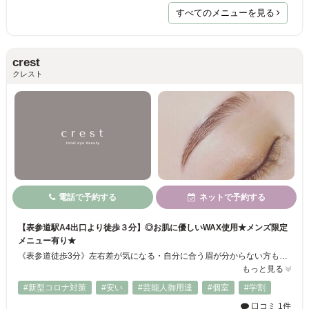
すべてのメニューを見る
crest
クレスト
電話で予約する
ネットで予約する
【表参道駅A4出口より徒歩３分】◎お肌に優しいWAX使用★メンズ限定
メニュー有り★
《表参道徒歩3分》左右差が気になる・自分に合う眉が分からない方も、ベテランスタッフがあなたの自眉の状態と骨格・雰囲気から理想の眉をデザイン☆オンライン・マスクにも映えて、朝のメイクも簡単に！最先端技術のラッシュリフトや眉毛パーマ、眉毛エクステも導入！アイゾーン全体のデザインならcrestにお任せください◎まずはお気軽にご相談ください♪《Instagram @crestgroup2020》
もっと見る
#新型コロナ対策
#安い
#芸能人御用達
#個室
#学割
口コミ 1件