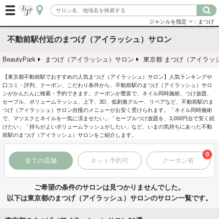
ジャンルを指定
：まつげ
不動前駅付近のまつげ（アイラッシュ）サロン
BeautyPark
まつげ（アイラッシュ）サロン
東京都 まつげ（アイラッ
【東京都不動前駅でおすすめの人気まつげ（アイラッシュ）サロン】人気ランキングや
口コミ・評判、クーポン、こだわり条件から、不動前駅のまつげ（アイラッシュ）サロ
ンがかんたんに検索・予約できます。クーポンが豊富で、ネイル同時施術、つけ放題、
セーブル、ボリュームラッシュ、上下、3D、低刺激グルー、リペアなど、不動前駅のま
つげ（アイラッシュ）サロン自慢のメニューがお安く受けられます。「ネイル同時施術
で、マツエクとネイルを一気に済ませたい」「セーブルつけ放題を、3,000円台で安く続
けたい」「持ちがよいボリュームラッシュがしたい」など、いまの気持ちにあった不動
前駅のまつげ（アイラッシュ）サロンをご紹介します。
0
全ての店舗
ネット予約可
クーポン有
ご希望の条件のサロンは見つかりませんでした。
以下は東京都のまつげ（アイラッシュ）サロンのサロン一覧です。