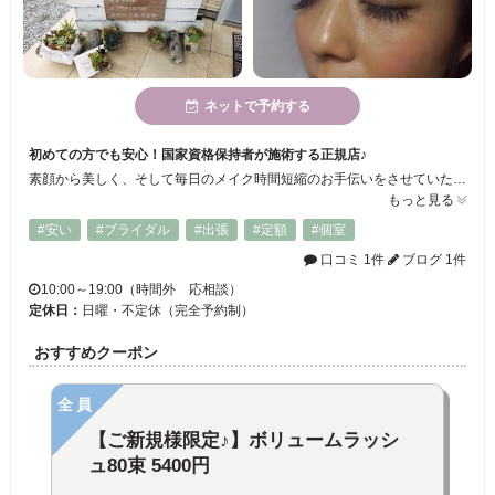
ネットで予約する
初めての方でも安心！国家資格保持者が施術する正規店♪
素顔から美しく、そして毎日のメイク時間短縮のお手伝いをさせていただきます。 高い技術を持ったスタッフが、自然で美しいまつ毛を提案いたします。 小さなお子様がいる方、忙しい方、化粧が面倒な方の味方です♪
もっと見る
#安い
#ブライダル
#出張
#定額
#個室
口コミ 1件
ブログ 1件
10:00～19:00（時間外 応相談）
定休日：
日曜・不定休（完全予約制）
おすすめクーポン
全員
【ご新規様限定♪】ボリュームラッシ
ュ80束 5400円