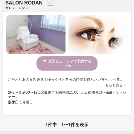
SALON RODAN
サロン ロダン
楽天ビューティで予約する
[PR]
こだわり派の女性必見！ゆっくりと自分の時間を持ちたい方へ… うるさくも静かすぎでもない心地よさを提供してくれるとっておきのサロン★ 魅力を引き出してくれる丁寧なカウンセリングとセンスで『あなただけのスタイル』を叶えてくれます♪ nailは日常に取り入れる事で一つのファッションになります。nailを楽しむお手伝いをさせて下さい✴︎ ハンドネイル。ハンド＋フットネイル。ネイル+ラッシャーリフトなどお好きにメニューを組み合わせて予約可能⭐︎ 『いつもキレイな髪でいてほしい』それがsalonRODANの願いです★今までのサロンに物足りなさを感じていた方、salonRODANへ是非お気軽にご来店下さい。
もっと見る
火〜金:9:00〜19:00(最終ご予約時間15:00) 土日祝:要相談 ※nail・ラッシ
ャー…
定休日：
月曜日
1件中 1〜1件を表示