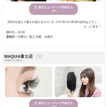
楽天ビューティで予約する
[PR]
【世代を超えて愛され続けるサロン】 CUT IN CLUB Mの店内はクラシック音楽が流れ、落ち着いた気分で心も体もリラックスして過ごせる安心空間。。。いつも笑顔がたえないアットホームな雰囲気で、初めてのお客様でもリラックスして過ごせます★ ずっと長く通えるサロンをお探しの方や髪の悩みでお困りの方は、じっくり向き合ってくれるMへ！ 【トータルビューティーサロン】 ヘアやまつ毛や着付けまで♪Mにくれば全身きれいになりますよ♪ 日常だけではなく、ブライダル・成人式など人生において特別な一日を最高の日になるようにお手伝してくれます☆お気に入りのサロンに出会えていない方に絶対オススメしたいお店です！
もっと見る
9:00～18:00
定休日：
月曜日／第三 日曜、火曜日
MAQUIA富士店
マキアフジテン
楽天ビューティで予約する
[PR]