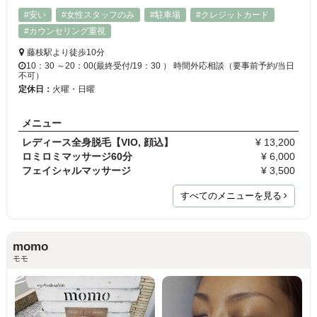
#安い
#女性スタッフのみ
#駐車場
#クレジットカード
#カウンセリング重視
藤枝駅より徒歩10分
10：30 ～20：00(最終受付/19：30 ） 時間外応相談（要事前予約/当日
不可）
定休日：
火曜・日曜
メニュー
レディース全身脱毛【VIO, 顔込】
¥ 13,200
ロミロミマッサージ60分
¥ 6,000
フェイシャルマッサージ
¥ 3,500
すべてのメニューを見る
momo
モモ