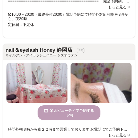
========================================== 『完全予約制』『個室』のマツエクサロン「Honey」 ========================================== 静岡で予約したい！って言って下さいね(^O^) ★朝8時からのご予約で全メニュー定価から20%オフまたは、マツエク120本まで4400円。ジェルネイルワンカラー2160円 要電話予約にて 静岡市葵区日出町7-1 202 駅から徒歩9分 朝8時から22時まで。時間外対応可能 ★マツエク付け放題、ネイルと割引があります 低料金にて綺麗になりたい方におすすめです♪ 長さやカール、デザインなどあなたに合うマツエクをご提案させていただきます。 ★ネイルメニューも充実★ JNA本部認定講師在籍サロンなので、安心してご利用いただけます。 爪へのコンプレックス・お悩み・お手入れ・そしてお洒落やブライダル・成人式ネイルなど…ネイルのことなら何でもご相談下さい。 スカルプチュア対応してます
もっと見る
10:00～20:30（最終受付20:00）電話予約にて時間外対応可能 朝8時か
ら、夜20時…
定休日：
不定休
nail＆eyelash Honey 静岡店
ネイルアンドアイラッシュハニー シズオカテン
楽天ビューティで予約する
[PR]
時間外朝８時から夜２２時まで営業しております お電話にてご予約下さい また、JNA認定講師在籍サロンなので、ネイルスクールを開講しています✨ ネイルスクール生徒には、マツエク割引あり ※ご興味のある方はスタッフまでお問い合わせください☆ 40代以上の方も多数ご来店いただいております
もっと見る