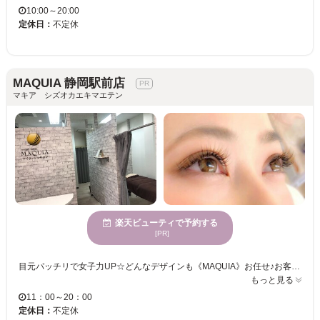
10:00～20:00
定休日：
不定休
MAQUIA 静岡駅前店
マキア シズオカエキマエテン
楽天ビューティで予約する
[PR]
目元パッチリで女子力UP☆どんなデザインも《MAQUIA》お任せ♪お客様のお仕事や普段の生活に合わせて、ナチュラルからボリュームUPまでプロがご提案致します！！エクステの種類が豊富＆高技術者の施術で満足度は◎“モチの良さ＆リーズナブルな価格”も自慢なので、『パッチリeye』
もっと見る
11：00～20：00
定休日：
不定休