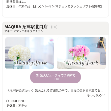
間営業日は1…
定休日：
年末年始 [まつげパーマ/パリジェンヌラッシュリフト/沼津駅]
MAQUIA 沼津駅北口店
マキア ヌマヅエキキタグチテン
楽天ビューティで予約する
[PR]
《沼津駅徒歩1分♪♪》光あふれる雰囲気の中で、目元の美を引き立てる技術！マツエクのエキスパートが手掛ける多彩なデザインで、理想のまつげを実現。さまざまな年齢層に支持される信頼のサロンで、毎日の表情をワンランクアップ！ MAQUIA 沼津駅北口店は、広々とした空間の中で、自然光が心地よく降り注ぐ店内が特徴です。多様な年齢向けに対応しているため、どんな方でも安心して利用できます。MAQUIA 沼津駅北口店で、心が静まる雰囲気を楽しみながら、希望のスタイルを追求できる時間を過ごしてみませんか。お手頃価格で高い感性のサービスを体験できるのが魅力です。心身共にリフレッシュした後、自分自身に新しい輝きを見つける可能性が広がります。どうぞお気軽にご来店ください。
もっと見る
10:00-19:00
定休日：
不定休