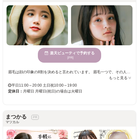
楽天ビューティで予約する
[PR]
眉毛は顔の印象の8割を決めると言われています。 眉毛一つで、その人の雰囲気は、凛々しくもなり、優しくもなり、可愛くもなり、頼れる男らしくもなります。 私たちi’m （アイム） は、そんな重要なパーツである眉毛を、お客様の輪郭や自眉毛の特徴を活かして、似合う眉毛デザインをご提案いたします。 また、普段のメイクや、ファッション、なりたい雰囲気もお聞かせいただきながら、ご納得のいくデザインを、確かなアイブロウスキルで叶えさせて頂きます。 アイブロウデザインのエキスパートたちへ、是非一度ご相談下さい。 i’m（アイム）スタッフ一同、皆様のご来店を心からお待ちしております。
もっと見る
平日11:00～20:00 土日祝10:00～19:00
定休日：
月曜日 月曜日(祝日)の場合は火曜日
まつかる
マツカル