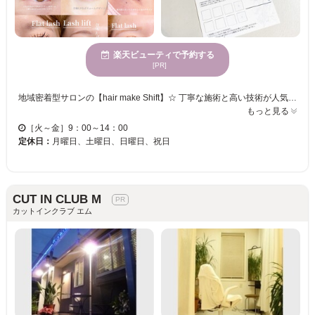
楽天ビューティで予約する
[PR]
地域密着型サロンの【hair make Shift】☆ 丁寧な施術と高い技術が人気のサロン。 合言葉は《長いお付き合い》 【hair make Shift】のまつげメニューは、お客様ご自信のまつげに負担がかからないよう、施術していきます。 30、40代以上のお客様にも「違和感なく目力UP・毎日のお化粧がとても楽になった」と、大変好評です☆ シルクセーブル/フラットラッシュ/カラーエクステなど豊富なメニューをご用意☆お得なクーポンも多数配布中！お客様のお悩みや理想に合わせて、メニュー×デザインを組み合わせてご提案いたします★ 話題の＜ダメージレスラッシュリフト＞で品のある魅力的な目元に！まつ毛をしっかり立ち上げて長く見せたい、可愛らしいカールをつけたい、目に合ったデザインを探したいなど幅広く対応◎お気軽にご相談ください☆彡
もっと見る
［火～金］9：00～14：00
定休日：
月曜日、土曜日、日曜日、祝日
CUT IN CLUB M
カットインクラブ エム