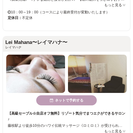
もっと見る
10：00～19：00（コースにより最終受付が変動いたします）
定休日：
不定休
Lei Mahana〜レイマハナ〜
レイマハナ
ネットで予約する
【高級セーブル☆自店オフ無料】リゾート気分でまつエクができるサロン
♪
藤枝駅より徒歩10分のハワイ伝統マッサージ《ロミロミ》が受けられるサロン♪脱毛・フェイシャル・まつエク・ブライダルメニューもご用意！店内の雑貨や家具はハワイアンなもので揃えられていて、女性も男性もリラックスできる温かみのある空間です◎一人一人にあったカウンセリング＋まつエクで明るい印象の目元に☆
もっと見る