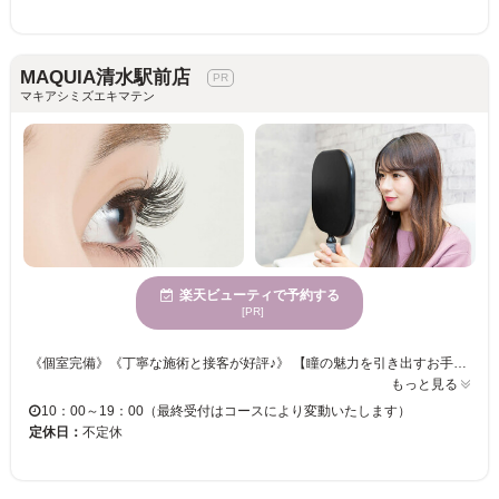
MAQUIA清水駅前店
マキアシミズエキマテン
楽天ビューティで予約する
[PR]
《個室完備》《丁寧な施術と接客が好評♪》 【瞳の魅力を引き出すお手伝い☆アイリストのセンスが詰まった理想的なアイデザインに仕上げます♪】 お好みの本数をお選びください☆彡華やかなフサフサまつげでパッチリ目元が叶います♪♪ オフィスでも馴染むナチュラルな仕上がりで、オトナ女子を演出◎ 忙しい日々を忘れてゆったり” MAQUIA”でまったりまつエク体験をしませんか？
もっと見る
10：00～19：00（最終受付はコースにより変動いたします）
定休日：
不定休