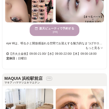
楽天ビューティで予約する
[PR]
eye Wは、明るさと開放感溢れる空間でお迎えする魅力的なまつげサロンです。理想の束感まつ毛を夢見ている方、ここで叶えてみませんか？特に束感レクチャーが付いているため、施術後も翌日から自分で再現可能。これによって、忙しい毎日でも手軽にスタイリングを楽しめます。マンツーマンの丁寧な対応で、ライフスタイルやメイクに最適なデザインをご提案。一重や短いまつ毛にお悩みの方も安心してご来店ください。施術後には、仕上がりを見るのが楽しみになるような、気分が上がる瞬間をお約束いたします。さまざまな年齢層のお客様に対応できるeye Wで、新しい自分との出会いを体験してみませんか？
もっと見る
【月火土金祝】09:00-21:00/【水】09:00-22:00/【木】09:00-18:00
定休日：
日曜日
MAQUIA 浜松駅前店
マキア ハママツエキマエテン