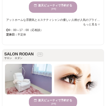
楽天ビューティで予約する
[PR]
アットホームな雰囲気とエステティシャンの優しい人柄が人気のプライベートサロン♪ 丁寧なカウンセリングで、一人ひとりに合ったメニューを提案いたしますので初めての人も緊張せず安心して施術が受けられます♪ 広々したキッズルームも完備しているので、お子様連れのご来店も大歓迎！ LineStは綺麗になりたいママを応援しています♪ おもちゃも沢山ございますので、お子様も飽きることなくお待ちいただけますよ★ 【付け放題メニューでボリュームアイ◎】 ◆まつ毛エクステつけ放題 60分 ￥5,000◆ お客様の目の形や理想の仕上がりをしっかりとカウンセリングし、魅力的で大きな目元をご提案いたします☆ ナチュラルからゴージャス系まで幅広く対応致しますので お客様の「なりたい」を是非ご相談くださいね♪ 毎日お仕事・家事・育児を頑張っている全ての女性が美しく輝けるよう、全力でお手伝い致します☆ ご来店お待ちしております♪
もっと見る
9：00～17：00（応相談）
定休日：
不定休
SALON RODAN
サロン ロダン
楽天ビューティで予約する
[PR]