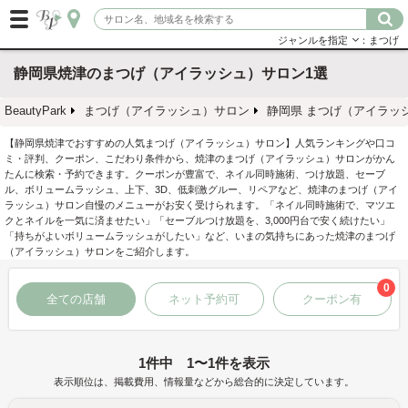
ジャンルを指定
：まつげ
静岡県焼津のまつげ（アイラッシュ）サロン1選
BeautyPark
まつげ（アイラッシュ）サロン
静岡県 まつげ（アイラッ
【静岡県焼津でおすすめの人気まつげ（アイラッシュ）サロン】人気ランキングや口コ
ミ・評判、クーポン、こだわり条件から、焼津のまつげ（アイラッシュ）サロンがかん
たんに検索・予約できます。クーポンが豊富で、ネイル同時施術、つけ放題、セーブ
ル、ボリュームラッシュ、上下、3D、低刺激グルー、リペアなど、焼津のまつげ（アイ
ラッシュ）サロン自慢のメニューがお安く受けられます。「ネイル同時施術で、マツエ
クとネイルを一気に済ませたい」「セーブルつけ放題を、3,000円台で安く続けたい」
「持ちがよいボリュームラッシュがしたい」など、いまの気持ちにあった焼津のまつげ
（アイラッシュ）サロンをご紹介します。
0
全ての店舗
ネット予約可
クーポン有
1件中 1〜1件を表示
表示順位は、掲載費用、情報量などから総合的に決定しています。