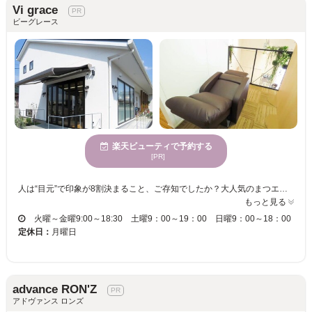
Vi grace
ビーグレース
楽天ビューティで予約する
[PR]
人は“目元”で印象が8割決まること、ご存知でしたか？大人気のまつエク＆美眉スタイリングで目元をトータルコーディネートしてくれます♪ Vigraceオリジナルの施術で持ちの良さも抜群です☆経験豊富なスタッフの丁寧カウンセリング＆高技術であなたのなりたい理想の目元へ！ノーメイクでも美しい！まつエク初心者もまつエク上級者も是非体感してほしい☆信頼の美容室併設サロンです！ まつエクで理想の目元を手に入れてハッピーな毎日に♪朝のお化粧時間も短縮できるので、忙しい女性にも嬉しい☆ 落ち着いた上質空間のなかで、周りの目を気にせずゆったりと施術が受けられる『Vi grace』へ、ぜひ一度足を運んでみてください♪
もっと見る
火曜～金曜9:00～18:30 土曜9：00～19：00 日曜9：00～18：00
定休日：
月曜日
advance RON'Z
アドヴァンス ロンズ