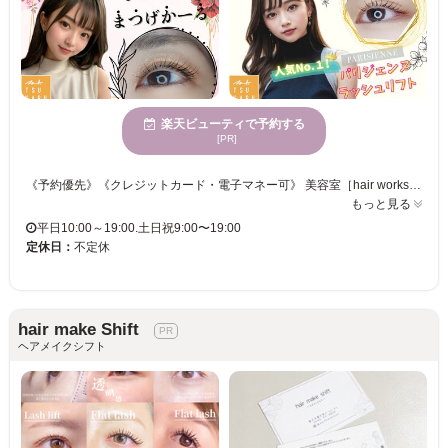
楽天ビューティで予約する
[PR]
《予約優先》《クレジットカード・電子マネー可》 美容室［hair works天］併設サロン◇ すっぴんでも気にならない温泉施設内にまつ毛パーマ専門店『まつかる』がOPENしました☆ 自まつ毛をより長く見せたい方にはパリジェンヌラッシュリフト 自然なカール感をオーダーメイドでご提案します☆ 韓国風束感仕上げも対応しております。お気軽にご相談ください♪ ご来店お待ちしております！
もっと見る
平日10:00～19:00.土日祝9:00〜19:00
定休日：
不定休
hair make Shift
ヘアメイクシフト