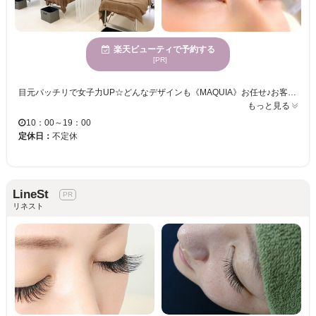
楽天ビューティで予約する
[PR]
目元パッチリで女子力UP☆どんなデザインも《MAQUIA》お任せ♪お客様のお仕事や普段の生活に合わせて、ナチュラルからボリュームUPまでプロがご提案致します！！エクステの種類が豊富＆高技術者の施術で満足度は◎“モチの良さ＆リーズナブルな価格”も自慢なので、『パッチリeye』がずっと続く★《MAQUIA》で輝く目元を手に入れてみませんか♪？
もっと見る
10：00～19：00
定休日：
不定休
LineSt
リネスト