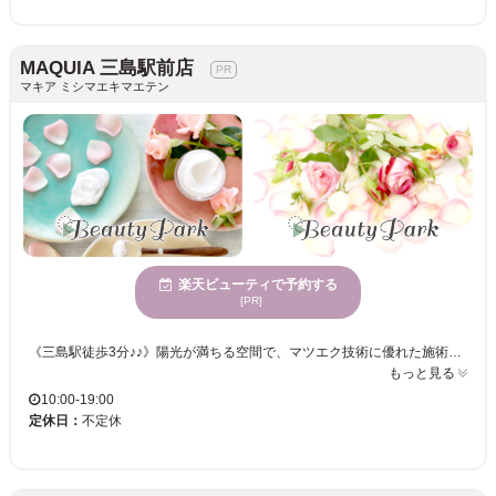
MAQUIA 三島駅前店
マキア ミシマエキマエテン
楽天ビューティで予約する
[PR]
《三島駅徒歩3分♪♪》陽光が満ちる空間で、マツエク技術に優れた施術を体験！さまざまな年齢層に愛されるサロン☆心地よい空間で輝く瞳を作ります！ MAQUIA 三島駅前店での体験は、広々とした空間で心地よく、まつ毛エクステの技術に特化しているため、自然で魅力的な目元を求める方におすすめです。多様な年齢向けのサービスを提供しており、一人ひとりに合わせた施術で理想の仕上がりを実現します。まつ毛エクステを取り入れることで、魅力を引き立てる新しい自分に出会えます。MAQUIA 三島駅前店で変わる自分を楽しんでみてください。
もっと見る
10:00-19:00
定休日：
不定休