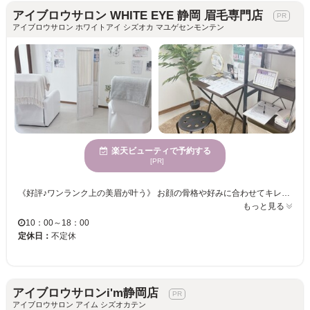
アイブロウサロン WHITE EYE 静岡 眉毛専門店
アイブロウサロン ホワイトアイ シズオカ マユゲセンモンテン
楽天ビューティで予約する
[PR]
《好評♪ワンランク上の美眉が叶う》 お顔の骨格や好みに合わせてキレイに整えます。お顔全体もスッキリと清潔感のある印象に♪ お悩みをじっくりとカウンセリング。オーダーメイドな目元が手に入る◎ ご自分でケアしている方も！全くしたことがない方も！アイブロウリストにお任せください♪ ワンランク上の目元を叶えるなら＜アイブロウサロン WHITE EYE＞へ・・・♪
もっと見る
10：00～18：00
定休日：
不定休
アイブロウサロンi'm静岡店
アイブロウサロン アイム シズオカテン