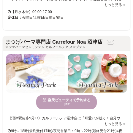
もっと見る
【月水木金】09:00-17:00
定休日：
火曜日/土曜日/日曜日/祝日
まつげパーマ専門店 Carrefour Noa 沼津店
マツゲパーマセンモンテン カルフールノア ヌマヅテン
楽天ビューティで予約する
[PR]
《沼津駅徒歩5分♪♪》カルフールノア沼津店は「可愛いが続く！自分ウケ120%」をモットーにしたアイ専門店♪自分ウケやメロい目元になりたい方、忙しい時間の中で時短で可愛い目元になりたい方・コスパもタイパも良く通いたいお客様に◎ carrefour Noa沼津店は、自分ウケ120%・メロい目元になれるアイ専門店♪ タイパもコスパも良く、通いやすいお店づくりを徹底！ . 忙しくても、高いお金を払わなくても、アナタの可愛い目元を全力でサポート☆ . まつげパーマやパリジェンヌが初めての方も、お気軽にご来店ください。 スタッフがなりたいイメージとまつげ・眉毛の状態を見ながら、理想に近づくお手伝いをさせて頂きます♪ . 沼津駅から近くのアイ専門店はcarrefour Noa沼津店♪ . 【電話予約について】サロンからのお願い 当店はご来店中のお客様との時間を大切にするため、お電話でのご予約ですとお待たせしてしまう場合があります。 また、楽天ビューティー経由のお電話は、予約専用のためお客様のお電話番号がわからず、折り返しが出来かねます。 大変恐縮ですが、楽天ビューティー等のネット予約からご予約をお願いいたします。
もっと見る
9時～18時(最終受付17時)/夜間営業日：9時～22時(最終受付21時 )※夜