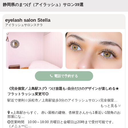
静岡県のまつげ（アイラッシュ）サロン39選
eyelash salon Stella
アイラッシュサロンステラ
電話で予約する
《完全個室／上島駅スグ》つけ放題も♪自分だけのデザインが楽しめる★
フラットラッシュ変更可◎
駅近で便利☆浜松市／上島駅徒歩3分のアイラッシュサロン♪完全個室なので、周りを気にせず施術が受けられて初めての方でも安心◇ナチュラル派さん向けのシンプルなデザインから、ボリュームラッシュ・つけ放題等で目元の印象がガラっと変わるデザインまで幅広くご対応します！カラーラッシュや育毛トリートメント等のオプションも豊富◎月曜・金曜は20時まで！
もっと見る
※上島駅からすぐ。 赤い屋根の建物、杏林堂さんから1番近い1階角のお
部屋にな…
営業時間 10:00～18:00 月曜日と金曜日は20時まで受付可能です。
（メニューに…