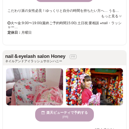
こだわり派の女性必見！ゆっくりと自分の時間を持ちたい方へ… うるさくも静かすぎでもない心地よさを提供してくれるとっておきのサロン★ 魅力を引き出してくれる丁寧なカウンセリングとセンスで『あなただけのスタイル』を叶えてくれます♪ nailは日常に取り入れる事で一つのファッションになります。nailを楽しむお手伝いをさせて下さい✴︎ ハンドネイル。ハンド＋フットネイル。ネイル+ラッシャーリフトなどお好きにメニューを組み合わせて予約可能⭐︎ 『いつもキレイな髪でいてほしい』それがsalonRODANの願いです★今までのサロンに物足りなさを感じていた方、salonRODANへ是非お気軽にご来店下さい。
もっと見る
火〜金:9:00〜19:00(最終ご予約時間15:00) 土日祝:要相談 ※nail・ラッシ
ャー…
定休日：
月曜日
nail＆eyelash salon Honey
ネイルアンドアイラッシュサロンハニー
楽天ビューティで予約する
[PR]