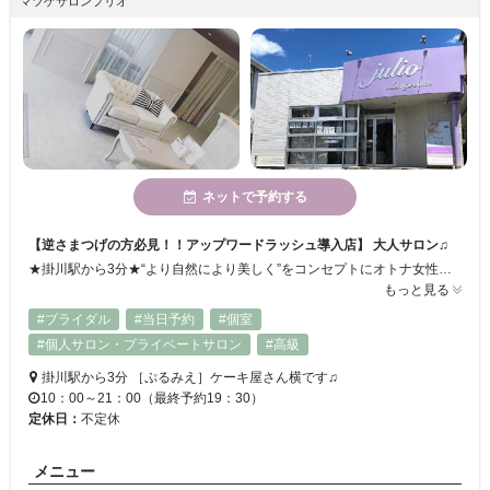
マツゲサロンフリオ
ネットで予約する
【逆さまつげの方必見！！アップワードラッシュ導入店】 大人サロン♫
★掛川駅から3分★“より自然により美しく”をコンセプトにオトナ女性を輝かせるワンランク上の完全個室プライベートサロン！リピーター様も多数！※無料パーキングもあります美容師免許も持つスタッフがお客様に合ったデザインお目元を美しく！【アップワードラッシュ導入店】当サロンのマツエクは40～50代にも人気です！ぜひお越しください♪
もっと見る
#ブライダル
#当日予約
#個室
#個人サロン・プライベートサロン
#高級
掛川駅から3分 ［ぷるみえ］ケーキ屋さん横です♫
10：00～21：00（最終予約19：30）
定休日：
不定休
メニュー