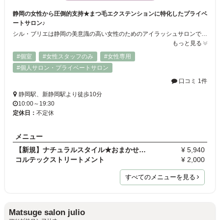
静岡の女性から圧倒的支持★まつ毛エクステンションに特化したプライベ
ートサロン♪
シル・ブリエは静岡の美意識の高い女性のためのアイラッシュサロンです。 白を基調とした清廉な店内は、心からやすらげるプライベート空間とお客様からも大好評です☆ 丁寧なカウンセリング、高品質な最高級毛、スタッフ全員が美容師免許保有者の高い技術で、アナタの目元をより魅力的に美しく♪
もっと見る
#個室
#女性スタッフのみ
#女性専用
#個人サロン・プライベートサロン
口コミ 1件
静岡駅、新静岡駅より徒歩10分
10:00～19:30
定休日：
不定休
メニュー
【新規】ナチュラルスタイル★おまかせプラン 上80本 …
¥ 5,940
コルテックストリートメント
¥ 2,000
すべてのメニューを見る
Matsuge salon julio