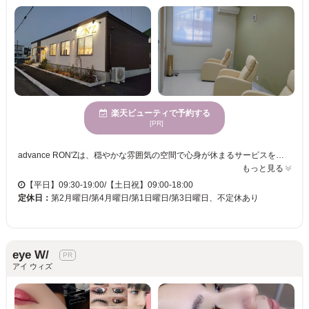
楽天ビューティで予約する
[PR]
advance RON'Zは、穏やかな雰囲気の空間で心身が休まるサービスを提供しています。経験豊富なスタッフがマンツーマンの丁寧なカウンセリングと施術を行い、あなたの理想の目元を叶えます。年齢を問わず様々な方に利用されており、どんなニーズにも細やかに応えることができます。駐車場完備で、アクセスも便利です。また、クレジットカードや電子マネー決済にも対応しているため、支払い方法も柔軟に選べます。居心地の良さと親しみやすさを大切にしたadvance RON'Zで、特別な時間をお過ごしください。心を込めたサービスで、いつでもあなたのお越しをお待ちしています。
もっと見る
【平日】09:30-19:00/【土日祝】09:00-18:00
定休日：
第2月曜日/第4月曜日/第1日曜日/第3日曜日、不定休あり
eye W/
アイ ウィズ