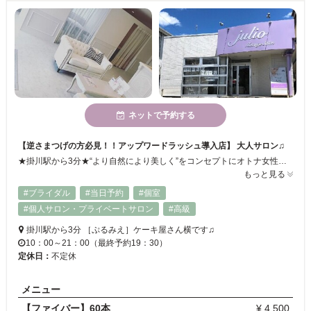
ネットで予約する
【逆さまつげの方必見！！アップワードラッシュ導入店】 大人サロン♫
★掛川駅から3分★“より自然により美しく”をコンセプトにオトナ女性を輝かせるワンランク上の完全個室プライベートサロン！リピーター様も多数！※無料パーキングもあります美容師免許も持つスタッフがお客様に合ったデザインお目元を美しく！【アップワードラッシュ導入店】当サロンのマツエクは40～50代にも人気です！ぜひお越しください♪
もっと見る
#ブライダル
#当日予約
#個室
#個人サロン・プライベートサロン
#高級
掛川駅から3分 ［ぷるみえ］ケーキ屋さん横です♫
10：00～21：00（最終予約19：30）
定休日：
不定休
メニュー
【ファイバー】60本
¥ 4,500