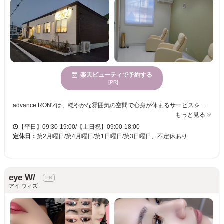
楽天ビューティで予約する
[PR]
advance RON'Zは、穏やかな雰囲気の空間で心身が休まるサービスを提供しています。経験豊富なスタッフがマンツーマンの丁寧なカウンセリングと施術を行い、あなたの理想の目元を叶えます。年齢を問わず様々な方に利用されており、どんなニーズにも細やかに応えることができます。駐車場完備で、アクセスも便利です。また、クレジットカードや電子マネー決済にも対応しているため、支払い方法も柔軟に選べます。居心地の良さと親しみやすさを大切にしたadvance RON'Zで、特別な時間をお過ごしください。心を込めたサービスで、いつでもあなたのお越しをお待ちしています。
もっと見る
【平日】09:30-19:00/【土日祝】09:00-18:00
定休日：
第2月曜日/第4月曜日/第1日曜日/第3日曜日、不定休あり
eye W/
アイ ウィズ