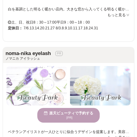
白を基調とした明るく暖かい店内。大きな窓から入ってくる明るく暖かい陽射しと、店内には、観葉植物がいくつも並び、メダカもお出迎え♪初めてご来店されるお客様でも安心のアットホームな雰囲気のサロンです♪さなお子様からお年寄りまで幅広い年齢層の方、ご家族揃ってご来店くださる方も多くいらっしゃいます☆ なんと、まつ毛エクステンション60本（片目30本）￥3,120～とお手頃の値段です。安心！安全！高品質！★付けている感じが全くしない超自然なつけ心地♪理想の目元になります！！コミュミケーションをとりながら時間をかけて丁寧にカウンセリングするため安心です！ 贅沢な時間をお楽しみください・・・♪
もっと見る
土、日、祝日8：30～17:00平日9：00～18：00
定休日：
7/6.13.14.20.21.27 8/3.8.9.10.11.17.18.24.31
noma-nika eyelash
ノマニカ アイラッシュ
楽天ビューティで予約する
[PR]
ベテランアイリストが一人ひとりに似合うデザインを提案します。美容室併設でトータルビューティーが可能。静かな環境で、洗練された女性向けのマツエクやまつ毛パーマを提供。シンプルで上品なスタイルから印象的なデザインまで対応。 まつ毛サロンでは、美容室併設ならではのトータル提案が魅力です。経験豊富なアイリストによるカウンセリングを受け、あなたのまつ毛の状態や目元のバランス、ライフスタイルに合わせた最適なデザインを叶えられます。カラーエクステやカールの種類も多く取り揃えており、様々な年齢層の方に利用されています。自然に垢抜けた印象にしたい方や、派手すぎないけれど印象的な目元を目指す方々に、ご希望にぴったりのデザインを提供します。まつ毛パーマでは、あなたの理想に合ったデザインを選べるため、自分に最適な仕上がりを見つけることができます。まつ毛の変化が気になっている方や、自分に似合うデザインがわからない方も安心してご相談ください。日々のメイクが楽しくなる、適度な可愛さを演出する目元をご提案します。ぜひ、一度お試しください。