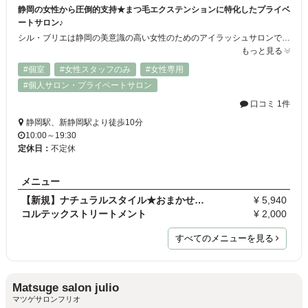
静岡の女性から圧倒的支持★まつ毛エクステンションに特化したプライベ
ートサロン♪
シル・ブリエは静岡の美意識の高い女性のためのアイラッシュサロンです。 白を基調とした清廉な店内は、心からやすらげるプライベート空間とお客様からも大好評です☆ 丁寧なカウンセリング、高品質な最高級毛、スタッフ全員が美容師免許保有者の高い技術で、アナタの目元をより魅力的に美しく♪
もっと見る
#個室
#女性スタッフのみ
#女性専用
#個人サロン・プライベートサロン
口コミ 1件
静岡駅、新静岡駅より徒歩10分
10:00～19:30
定休日：
不定休
メニュー
【新規】ナチュラルスタイル★おまかせプラン 上80本 …
¥ 5,940
コルテックストリートメント
¥ 2,000
すべてのメニューを見る
Matsuge salon julio
マツゲサロンフリオ