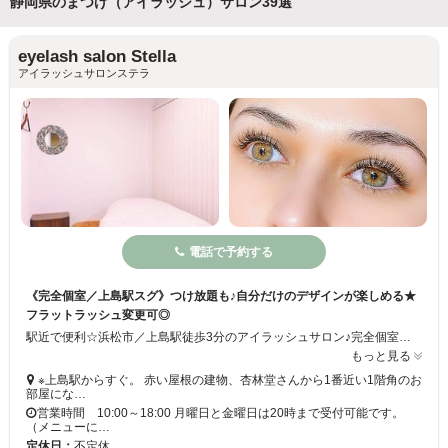
静岡県のまつげ（アイラッシュ）サロン39選
eyelash salon Stella
アイラッシュサロンステラ
電話で予約する
《完全個室／上島駅スグ》つけ放題も♪自分だけのデザインが楽しめる★
フラットラッシュ変更可◎
駅近で便利☆浜松市／上島駅徒歩3分のアイラッシュサロン♪完全個室なので、周りを気にせず施術が受けられて初めての方でも安心◇ナチュラル派さん向けのシンプルなデザインから、ボリュームラッシュ・つけ放題等で目元の印象がガラっと変わるデザインまで幅広くご対応します！カラーラッシュや育毛トリートメント等のオプションも豊富◎月曜・金曜は20時まで！
もっと見る
※上島駅からすぐ。 赤い屋根の建物、杏林堂さんから1番近い1階角のお
部屋にな…
営業時間 10:00～18:00 月曜日と金曜日は20時まで受付可能です。
（メニューに…
定休日：
不定休