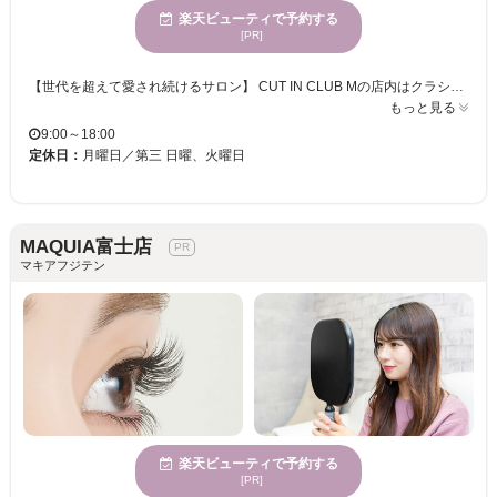
楽天ビューティで予約する
[PR]
【世代を超えて愛され続けるサロン】 CUT IN CLUB Mの店内はクラシック音楽が流れ、落ち着いた気分で心も体もリラックスして過ごせる安心空間。。。いつも笑顔がたえないアットホームな雰囲気で、初めてのお客様でもリラックスして過ごせます★ ずっと長く通えるサロンをお探しの方や髪の悩みでお困りの方は、じっくり向き合ってくれるMへ！ 【トータルビューティーサロン】 ヘアやまつ毛や着付けまで♪Mにくれば全身きれいになりますよ♪ 日常だけではなく、ブライダル・成人式など人生において特別な一日を最高の日になるようにお手伝してくれます☆お気に入りのサロンに出会えていない方に絶対オススメしたいお店です！
もっと見る
9:00～18:00
定休日：
月曜日／第三 日曜、火曜日
MAQUIA富士店
マキアフジテン
楽天ビューティで予約する
[PR]