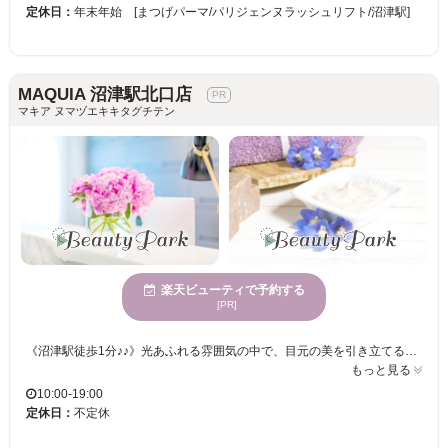
定休日：
年末年始 [まつげパーマ/パリジェンヌラッシュリフト/沼津駅]
MAQUIA 沼津駅北口店
マキア ヌマヅエキキタグチテン
楽天ビューティで予約する
[PR]
《沼津駅徒歩1分♪♪》光あふれる雰囲気の中で、目元の美を引き立てる技術！マツエクのエキスパートが手掛ける多彩なデザインで、理想のまつげを実現。さまざまな年齢層に支持される信頼のサロンで、毎日の表情をワンランクアップ！ MAQUIA 沼津駅北口店は、広々とした空間の中で、自然光が心地よく降り注ぐ店内が特徴です。多様な年齢向けに対応しているため、どんな方でも安心して利用できます。MAQUIA 沼津駅北口店で、心が静まる雰囲気を楽しみながら、希望のスタイルを追求できる時間を過ごしてみませんか。お手頃価格で高い感性のサービスを体験できるのが魅力です。心身共にリフレッシュした後、自分自身に新しい輝きを見つける可能性が広がります。どうぞお気軽にご来店ください。
もっと見る
10:00-19:00
定休日：
不定休