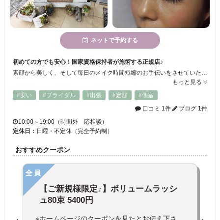
ネットで予約する
初めての方でも安心！国家資格保持者が施術する正規店♪
素顔から美しく、そして毎日のメイク時間短縮のお手伝いをさせていただきます。 高い技術を持ったスタッフが、自然で美しいまつ毛を提案いたします。 小さなお子様がいる方、忙しい方、化粧が面倒な方の味方です♪
もっと見る
#安い
#ブライダル
#出張
#定額
#個室
口コミ 1件
ブログ 1件
10:00～19:00（時間外 応相談）
定休日：
日曜・不定休（完全予約制）
おすすめクーポン
全員
【ご新規様限定♪】ボリュームラッシ
ュ80束 5400円
※ホームページのクーポンを見たとお伝え下さ