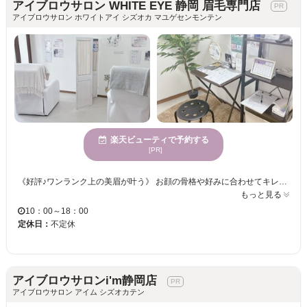
アイブロウサロン WHITE EYE 静岡 眉毛専門店
アイブロウサロン ホワイトアイ シズオカ マユゲセンモンテン
楽天ビューティで予約する
[PR]
《好評♪ワンランク上の美眉が叶う》 お顔の骨格や好みに合わせてキレイに整えます。お顔全体もスッキリと清潔感のある印象に♪ お悩みをじっくりとカウンセリング。オーダーメイドな目元が手に入る◎ ご自分でケアしている方も！全くしたことがない方も！アイブロウリストにお任せください♪ ワンランク上の目元を叶えるなら＜アイブロウサロン WHITE EYE＞へ・・・♪
もっと見る
10：00～18：00
定休日：
不定休
アイブロウサロンi'm静岡店
アイブロウサロン アイム シズオカテン