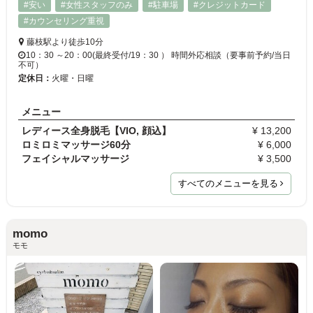
#安い
#女性スタッフのみ
#駐車場
#クレジットカード
#カウンセリング重視
藤枝駅より徒歩10分
10：30 ～20：00(最終受付/19：30 ） 時間外応相談（要事前予約/当日
不可）
定休日：
火曜・日曜
メニュー
レディース全身脱毛【VIO, 顔込】
¥ 13,200
ロミロミマッサージ60分
¥ 6,000
フェイシャルマッサージ
¥ 3,500
すべてのメニューを見る
momo
モモ