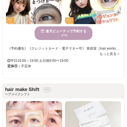
楽天ビューティで予約する
[PR]
《予約優先》《クレジットカード・電子マネー可》 美容室［hair works天］併設サロン◇ すっぴんでも気にならない温泉施設内にまつ毛パーマ専門店『まつかる』がOPENしました☆ 自まつ毛をより長く見せたい方にはパリジェンヌラッシュリフト 自然なカール感をオーダーメイドでご提案します☆ 韓国風束感仕上げも対応しております。お気軽にご相談ください♪ ご来店お待ちしております！
もっと見る
平日10:00～19:00.土日祝9:00〜19:00
定休日：
不定休
hair make Shift
ヘアメイクシフト