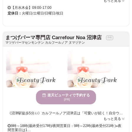
もっと見る
【月水木金】09:00-17:00
定休日：
火曜日/土曜日/日曜日/祝日
まつげパーマ専門店 Carrefour Noa 沼津店
マツゲパーマセンモンテン カルフールノア ヌマヅテン
楽天ビューティで予約する
[PR]
《沼津駅徒歩5分♪♪》カルフールノア沼津店は「可愛いが続く！自分ウケ120%」をモットーにしたアイ専門店♪自分ウケやメロい目元になりたい方、忙しい時間の中で時短で可愛い目元になりたい方・コスパもタイパも良く通いたいお客様に◎ carrefour Noa沼津店は、自分ウケ120%・メロい目元になれるアイ専門店♪ タイパもコスパも良く、通いやすいお店づくりを徹底！ . 忙しくても、高いお金を払わなくても、アナタの可愛い目元を全力でサポート☆ . まつげパーマやパリジェンヌが初めての方も、お気軽にご来店ください。 スタッフがなりたいイメージとまつげ・眉毛の状態を見ながら、理想に近づくお手伝いをさせて頂きます♪ . 沼津駅から近くのアイ専門店はcarrefour Noa沼津店♪ . 【電話予約について】サロンからのお願い 当店はご来店中のお客様との時間を大切にするため、お電話でのご予約ですとお待たせしてしまう場合があります。 また、楽天ビューティー経由のお電話は、予約専用のためお客様のお電話番号がわからず、折り返しが出来かねます。 大変恐縮ですが、楽天ビューティー等のネット予約からご予約をお願いいたします。
もっと見る
9時～18時(最終受付17時)/夜間営業日：9時～22時(最終受付21時 )※夜
間営業日は1…