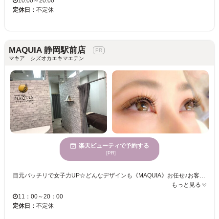
10:00～20:00
定休日：
不定休
MAQUIA 静岡駅前店
マキア シズオカエキマエテン
楽天ビューティで予約する
[PR]
目元パッチリで女子力UP☆どんなデザインも《MAQUIA》お任せ♪お客様のお仕事や普段の生活に合わせて、ナチュラルからボリュームUPまでプロがご提案致します！！エクステの種類が豊富＆高技術者の施術で満足度は◎“モチの良さ＆リーズナブルな価格”も自慢なので、『パッチリeye』
もっと見る
11：00～20：00
定休日：
不定休