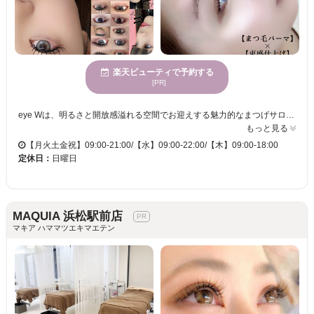
楽天ビューティで予約する
[PR]
eye Wは、明るさと開放感溢れる空間でお迎えする魅力的なまつげサロンです。理想の束感まつ毛を夢見ている方、ここで叶えてみませんか？特に束感レクチャーが付いているため、施術後も翌日から自分で再現可能。これによって、忙しい毎日でも手軽にスタイリングを楽しめます。マンツーマンの丁寧な対応で、ライフスタイルやメイクに最適なデザインをご提案。一重や短いまつ毛にお悩みの方も安心してご来店ください。施術後には、仕上がりを見るのが楽しみになるような、気分が上がる瞬間をお約束いたします。さまざまな年齢層のお客様に対応できるeye Wで、新しい自分との出会いを体験してみませんか？
もっと見る
【月火土金祝】09:00-21:00/【水】09:00-22:00/【木】09:00-18:00
定休日：
日曜日
MAQUIA 浜松駅前店
マキア ハママツエキマエテン