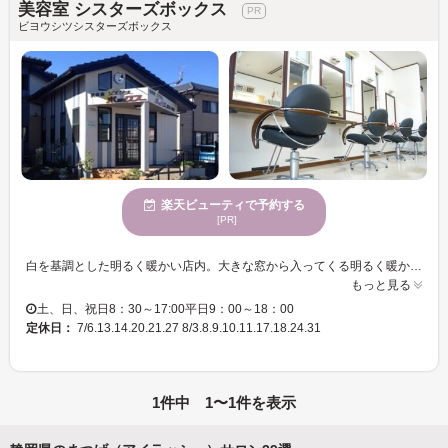
美容室 シスターズボックス
ビヨウシツシスターズボックス
楽天ビューティで予約する
[PR]
白を基調とした明るく暖かい店内。大きな窓から入ってくる明るく暖かい陽射しと、店内には、観葉植物がいくつも並び、メダカもお出迎え♪初めてご来店されるお客様でも安心のアットホームな雰囲気のサロンです♪さなお子様からお年寄りまで幅広い年齢層の方、ご家族揃ってご来店くださる方も多くいらっしゃいます☆ なんと、まつ毛エクステンション60本（片目30本）￥3,120～とお手頃の値段です。安心！安全！高品質！★付けている感じが全くしない超自然なつけ心地♪理想の目元になります！！コミュミケーションをとりながら時間をかけて丁寧にカウンセリングするため安心です！ 贅沢な時間をお楽しみください・・・♪
もっと見る
土、日、祝日8：30～17:00平日9：00～18：00
定休日：
7/6.13.14.20.21.27 8/3.8.9.10.11.17.18.24.31
1件中 1〜1件を表示