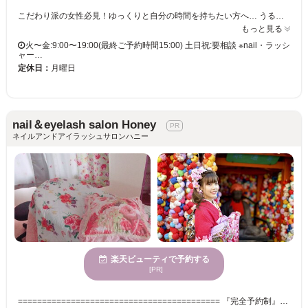
こだわり派の女性必見！ゆっくりと自分の時間を持ちたい方へ… うるさくも静かすぎでもない心地よさを提供してくれるとっておきのサロン★ 魅力を引き出してくれる丁寧なカウンセリングとセンスで『あなただけのスタイル』を叶えてくれます♪ nailは日常に取り入れる事で一つのファッションになります。nailを楽しむお手伝いをさせて下さい✴︎ ハンドネイル。ハンド＋フットネイル。ネイル+ラッシャーリフトなどお好きにメニューを組み合わせて予約可能⭐︎ 『いつもキレイな髪でいてほしい』それがsalonRODANの願いです★今までのサロンに物足りなさを感じていた方、salonRODANへ是非お気軽にご来店下さい。
もっと見る
火〜金:9:00〜19:00(最終ご予約時間15:00) 土日祝:要相談 ※nail・ラッシ
ャー…
定休日：
月曜日
nail＆eyelash salon Honey
ネイルアンドアイラッシュサロンハニー
楽天ビューティで予約する
[PR]
========================================== 『完全予約制』『個室』のマツエクサロン「Honey」 ========================================== 静岡で予約したい！って言って下さいね(^O^) ★朝8時からのご予約で全メニュー定価から20%オフまたは、マツエク120本まで4400円。ジェルネイルワンカラー2160円 要電話予約にて 静岡市葵区日出町7-1 202 駅から徒歩9分 朝8時から22時まで。時間外対応可能 ★マツエク付け放題、ネイルと割引があります 低料金にて綺麗になりたい方におすすめです♪ 長さやカール、デザインなどあなたに合うマツエクをご提案させていただきます。 ★ネイルメニューも充実★ JNA本部認定講師在籍サロンなので、安心してご利用いただけます。 爪へのコンプレックス・お悩み・お手入れ・そしてお洒落やブライダル・成人式ネイルなど…ネイルのことなら何でもご相談下さい。 スカルプチュア対応してます