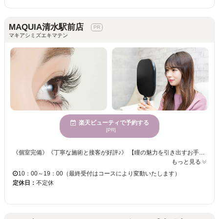
MAQUIA清水駅前店
マキアシミズエキマテン
楽天ビューティで予約する
[PR]
《個室完備》《丁寧な施術と接客が好評♪》 【瞳の魅力を引き出すお手伝い☆アイリストのセンスが詰まった理想的なアイデザインに仕上げます♪】 お好みの本数をお選びください☆彡華やかなフサフサまつげでパッチリ目元が叶います♪♪ オフィスでも馴染むナチュラルな仕上がりで、オトナ女子を演出◎ 忙しい日々を忘れてゆったり” MAQUIA”でまったりまつエク体験をしませんか？
もっと見る
10：00～19：00（最終受付はコースにより変動いたします）
定休日：
不定休