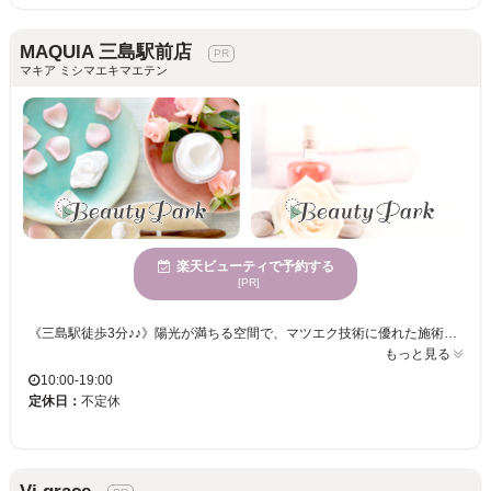
MAQUIA 三島駅前店
マキア ミシマエキマエテン
楽天ビューティで予約する
[PR]
《三島駅徒歩3分♪♪》陽光が満ちる空間で、マツエク技術に優れた施術を体験！さまざまな年齢層に愛されるサロン☆心地よい空間で輝く瞳を作ります！ MAQUIA 三島駅前店での体験は、広々とした空間で心地よく、まつ毛エクステの技術に特化しているため、自然で魅力的な目元を求める方におすすめです。多様な年齢向けのサービスを提供しており、一人ひとりに合わせた施術で理想の仕上がりを実現します。まつ毛エクステを取り入れることで、魅力を引き立てる新しい自分に出会えます。MAQUIA 三島駅前店で変わる自分を楽しんでみてください。
もっと見る
10:00-19:00
定休日：
不定休