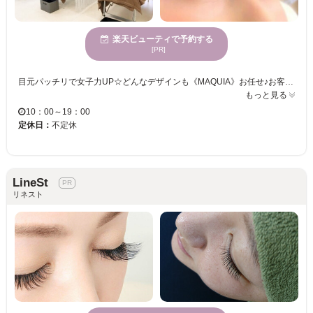
楽天ビューティで予約する
[PR]
目元パッチリで女子力UP☆どんなデザインも《MAQUIA》お任せ♪お客様のお仕事や普段の生活に合わせて、ナチュラルからボリュームUPまでプロがご提案致します！！エクステの種類が豊富＆高技術者の施術で満足度は◎“モチの良さ＆リーズナブルな価格”も自慢なので、『パッチリeye』がずっと続く★《MAQUIA》で輝く目元を手に入れてみませんか♪？
もっと見る
10：00～19：00
定休日：
不定休
LineSt
リネスト