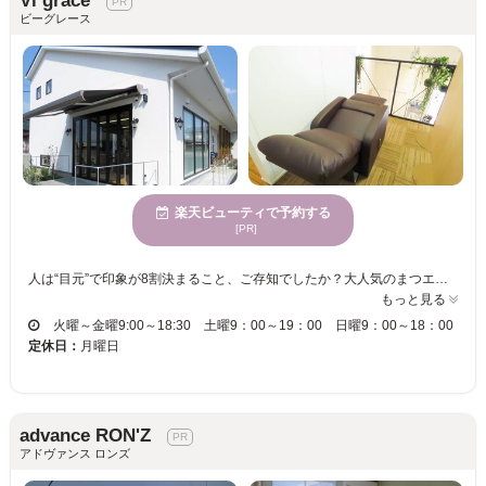
Vi grace
ビーグレース
楽天ビューティで予約する
[PR]
人は“目元”で印象が8割決まること、ご存知でしたか？大人気のまつエク＆美眉スタイリングで目元をトータルコーディネートしてくれます♪ Vigraceオリジナルの施術で持ちの良さも抜群です☆経験豊富なスタッフの丁寧カウンセリング＆高技術であなたのなりたい理想の目元へ！ノーメイクでも美しい！まつエク初心者もまつエク上級者も是非体感してほしい☆信頼の美容室併設サロンです！ まつエクで理想の目元を手に入れてハッピーな毎日に♪朝のお化粧時間も短縮できるので、忙しい女性にも嬉しい☆ 落ち着いた上質空間のなかで、周りの目を気にせずゆったりと施術が受けられる『Vi grace』へ、ぜひ一度足を運んでみてください♪
もっと見る
火曜～金曜9:00～18:30 土曜9：00～19：00 日曜9：00～18：00
定休日：
月曜日
advance RON'Z
アドヴァンス ロンズ