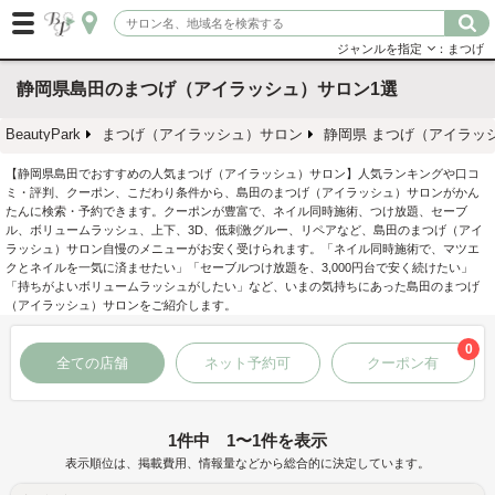
ジャンルを指定
：まつげ
静岡県島田のまつげ（アイラッシュ）サロン1選
BeautyPark
まつげ（アイラッシュ）サロン
静岡県 まつげ（アイラッ
【静岡県島田でおすすめの人気まつげ（アイラッシュ）サロン】人気ランキングや口コ
ミ・評判、クーポン、こだわり条件から、島田のまつげ（アイラッシュ）サロンがかん
たんに検索・予約できます。クーポンが豊富で、ネイル同時施術、つけ放題、セーブ
ル、ボリュームラッシュ、上下、3D、低刺激グルー、リペアなど、島田のまつげ（アイ
ラッシュ）サロン自慢のメニューがお安く受けられます。「ネイル同時施術で、マツエ
クとネイルを一気に済ませたい」「セーブルつけ放題を、3,000円台で安く続けたい」
「持ちがよいボリュームラッシュがしたい」など、いまの気持ちにあった島田のまつげ
（アイラッシュ）サロンをご紹介します。
0
全ての店舗
ネット予約可
クーポン有
1件中 1〜1件を表示
表示順位は、掲載費用、情報量などから総合的に決定しています。