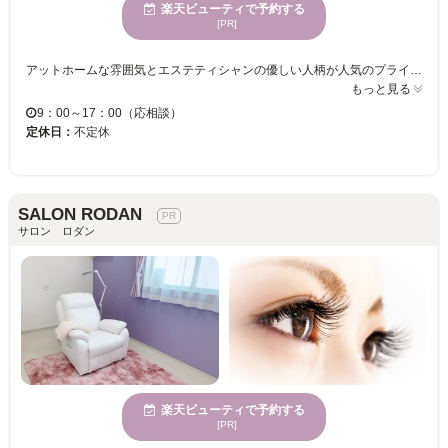
楽天ビューティで予約する
[PR]
アットホームな雰囲気とエステティシャンの優しい人柄が人気のプライベートサロン♪ 丁寧なカウンセリングで、一人ひとりに合ったメニューを提案いたしますので初めての人も緊張せず安心して施術が受けられます♪ 広々したキッズルームも完備しているので、お子様連れのご来店も大歓迎！ LineStは綺麗になりたいママを応援しています♪ おもちゃも沢山ございますので、お子様も飽きることなくお待ちいただけますよ★ 【付け放題メニューでボリュームアイ◎】 ◆まつ毛エクステつけ放題 60分 ￥5,000◆ お客様の目の形や理想の仕上がりをしっかりとカウンセリングし、魅力的で大きな目元をご提案いたします☆ ナチュラルからゴージャス系まで幅広く対応致しますので お客様の「なりたい」を是非ご相談くださいね♪ 毎日お仕事・家事・育児を頑張っている全ての女性が美しく輝けるよう、全力でお手伝い致します☆ ご来店お待ちしております♪
もっと見る
9：00～17：00（応相談）
定休日：
不定休
SALON RODAN
サロン ロダン
楽天ビューティで予約する
[PR]