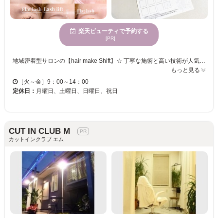
楽天ビューティで予約する
[PR]
地域密着型サロンの【hair make Shift】☆ 丁寧な施術と高い技術が人気のサロン。 合言葉は《長いお付き合い》 【hair make Shift】のまつげメニューは、お客様ご自信のまつげに負担がかからないよう、施術していきます。 30、40代以上のお客様にも「違和感なく目力UP・毎日のお化粧がとても楽になった」と、大変好評です☆ シルクセーブル/フラットラッシュ/カラーエクステなど豊富なメニューをご用意☆お得なクーポンも多数配布中！お客様のお悩みや理想に合わせて、メニュー×デザインを組み合わせてご提案いたします★ 話題の＜ダメージレスラッシュリフト＞で品のある魅力的な目元に！まつ毛をしっかり立ち上げて長く見せたい、可愛らしいカールをつけたい、目に合ったデザインを探したいなど幅広く対応◎お気軽にご相談ください☆彡
もっと見る
［火～金］9：00～14：00
定休日：
月曜日、土曜日、日曜日、祝日
CUT IN CLUB M
カットインクラブ エム