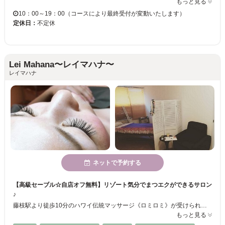
もっと見る
10：00～19：00（コースにより最終受付が変動いたします）
定休日：
不定休
Lei Mahana〜レイマハナ〜
レイマハナ
ネットで予約する
【高級セーブル☆自店オフ無料】リゾート気分でまつエクができるサロン
♪
藤枝駅より徒歩10分のハワイ伝統マッサージ《ロミロミ》が受けられるサロン♪脱毛・フェイシャル・まつエク・ブライダルメニューもご用意！店内の雑貨や家具はハワイアンなもので揃えられていて、女性も男性もリラックスできる温かみのある空間です◎一人一人にあったカウンセリング＋まつエクで明るい印象の目元に☆
もっと見る