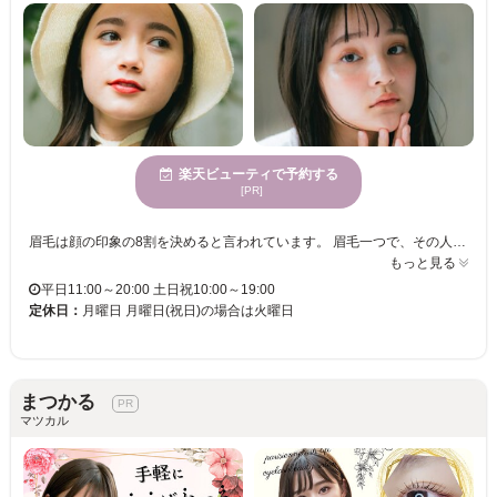
楽天ビューティで予約する
[PR]
眉毛は顔の印象の8割を決めると言われています。 眉毛一つで、その人の雰囲気は、凛々しくもなり、優しくもなり、可愛くもなり、頼れる男らしくもなります。 私たちi’m （アイム） は、そんな重要なパーツである眉毛を、お客様の輪郭や自眉毛の特徴を活かして、似合う眉毛デザインをご提案いたします。 また、普段のメイクや、ファッション、なりたい雰囲気もお聞かせいただきながら、ご納得のいくデザインを、確かなアイブロウスキルで叶えさせて頂きます。 アイブロウデザインのエキスパートたちへ、是非一度ご相談下さい。 i’m（アイム）スタッフ一同、皆様のご来店を心からお待ちしております。
もっと見る
平日11:00～20:00 土日祝10:00～19:00
定休日：
月曜日 月曜日(祝日)の場合は火曜日
まつかる
マツカル