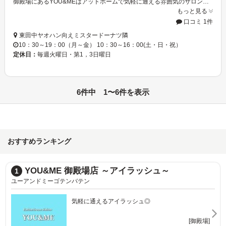
御殿場にあるYOU&MEはアットホームで気軽に通える雰囲気のサロンです◆。＋大型店は苦手。。。という方はぜひ一度遊びに来てくださいね☆！優しいスタッフに何でもご相談ください☆ミ
もっと見る
口コミ 1件
東田中ヤオハン向えミスタードーナツ隣
10：30～19：00（月～金） 10：30～16：00(土・日・祝）
定休日：
毎週火曜日・第1，3日曜日
6件中 1〜6件を表示
おすすめランキング
YOU&ME 御殿場店 ～アイラッシュ～
1
ユーアンドミーゴテンバテン
気軽に通えるアイラッシュ◎
[御殿場]