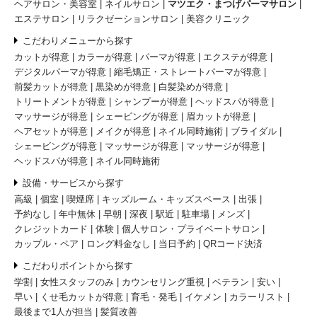
ヘアサロン・美容室
ネイルサロン
マツエク・まつげパーマサロン
エステサロン
リラクゼーションサロン
美容クリニック
こだわりメニューから探す
カットが得意
カラーが得意
パーマが得意
エクステが得意
デジタルパーマが得意
縮毛矯正・ストレートパーマが得意
前髪カットが得意
黒染めが得意
白髪染めが得意
トリートメントが得意
シャンプーが得意
ヘッドスパが得意
マッサージが得意
シェービングが得意
眉カットが得意
ヘアセットが得意
メイクが得意
ネイル同時施術
ブライダル
シェービングが得意
マッサージが得意
マッサージが得意
ヘッドスパが得意
ネイル同時施術
設備・サービスから探す
高級
個室
喫煙席
キッズルーム・キッズスペース
出張
予約なし
年中無休
早朝
深夜
駅近
駐車場
メンズ
クレジットカード
体験
個人サロン・プライベートサロン
カップル・ペア
ロング料金なし
当日予約
QRコード決済
こだわりポイントから探す
学割
女性スタッフのみ
カウンセリング重視
ベテラン
安い
早い
くせ毛カットが得意
育毛・発毛
イケメン
カラーリスト
最後まで1人が担当
髪質改善