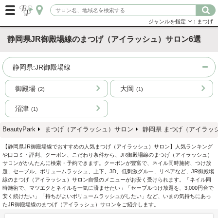
ジャンルを指定
：まつげ
静岡県JR御殿場線のまつげ（アイラッシュ）サロン6選
静岡県:JR御殿場線
御殿場
大岡
(2)
(1)
沼津
(1)
BeautyPark
まつげ（アイラッシュ）サロン
静岡県 まつげ（アイラッ
【静岡県JR御殿場線でおすすめの人気まつげ（アイラッシュ）サロン】人気ランキング
や口コミ・評判、クーポン、こだわり条件から、JR御殿場線のまつげ（アイラッシュ）
サロンがかんたんに検索・予約できます。クーポンが豊富で、ネイル同時施術、つけ放
題、セーブル、ボリュームラッシュ、上下、3D、低刺激グルー、リペアなど、JR御殿場
線のまつげ（アイラッシュ）サロン自慢のメニューがお安く受けられます。「ネイル同
時施術で、マツエクとネイルを一気に済ませたい」「セーブルつけ放題を、3,000円台で
安く続けたい」「持ちがよいボリュームラッシュがしたい」など、いまの気持ちにあっ
たJR御殿場線のまつげ（アイラッシュ）サロンをご紹介します。