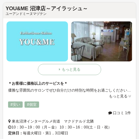
YOU&ME 沼津店～アイラッシュ～
ユーアンドミーヌマヅテン
もっと見る
＊お客様に価格以上のサービスを＊
優雅な雰囲気のサロンでぜひ自分だけの特別な時間をお過ごしください♪。＋YOU&ME沼津店はお客様に癒しの時間と、鏡を見るたび思わずにっこりしてしまうアイラッシュをぜひお試しください●○
もっと見る
#安い
#個室
口コミ 1件
東名沼津インターグルメ街道 マクドナルド北隣
10：30～19：00（月～金） 10：30～16：00(土・日・祝）
定休日：
毎週火曜日・第1，3日曜日