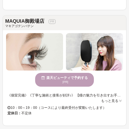
MAQUIA御殿場店
マキアゴテンバテン
楽天ビューティで予約する
[PR]
《個室完備》《丁寧な施術と接客が好評♪》 【瞳の魅力を引き出すお手伝い☆アイリストのセンスが詰まった理想的なアイデザインに仕上げます♪】 お好みの本数をお選びください☆彡華やかなフサフサまつげでパッチリ目元が叶います♪♪ オフィスでも馴染むナチュラルな仕上がりで、オトナ女子を演出◎ 忙しい日々を忘れてゆったり” MAQUIA”でまったりまつエク体験をしませんか？
もっと見る
10：00～19：00（コースにより最終受付が変動いたします）
定休日：
不定休