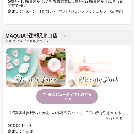
9時～18時(最終受付17時)/夜間営業日：9時～22時(最終受付21時 )※夜
間営業日は1…
定休日：
年末年始 [まつげパーマ/パリジェンヌラッシュリフト/沼津駅]
MAQUIA 沼津駅北口店
マキア ヌマヅエキキタグチテン
楽天ビューティで予約する
[PR]
《沼津駅徒歩1分♪♪》光あふれる雰囲気の中で、目元の美を引き立てる技術！マツエクのエキスパートが手掛ける多彩なデザインで、理想のまつげを実現。さまざまな年齢層に支持される信頼のサロンで、毎日の表情をワンランクアップ！ MAQUIA 沼津駅北口店は、広々とした空間の中で、自然光が心地よく降り注ぐ店内が特徴です。多様な年齢向けに対応しているため、どんな方でも安心して利用できます。MAQUIA 沼津駅北口店で、心が静まる雰囲気を楽しみながら、希望のスタイルを追求できる時間を過ごしてみませんか。お手頃価格で高い感性のサービスを体験できるのが魅力です。心身共にリフレッシュした後、自分自身に新しい輝きを見つける可能性が広がります。どうぞお気軽にご来店ください。
もっと見る
10:00-19:00
定休日：
不定休