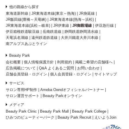
他の路線から探す
東海道新幹線
JR東海道本線(東京～熱海)
JR身延線
JR飯田線(豊橋～天竜峡)
JR東海道本線(熱海～浜松)
JR東海道本線(浜松～岐阜)
JR伊東線
JR御殿場線
伊豆急行線
伊豆箱根鉄道駿豆線
岳南鉄道線
静岡鉄道静岡清水線
天竜浜名湖線
遠州鉄道鉄道線
大井川鐵道大井川本線
南アルプスあぷとライン
Beauty Park
会社概要
個人情報保護方針
利用規約
掲載ご希望の店舗様へ
広告掲載について
Q&A よくあるご質問
お問い合わせ
店舗会員登録・ログイン
個人会員登録・ログイン
サイトマップ
サービス
サロン専用HP制作
Ameba Owndオフィシャルパートナー
サロン運営サポート
Beauty Parkオンライン
メディア
Beauty Park Clinic
Beauty Park Mall
Beauty Park College
ひみつのビューティーパーク
Beauty Park Recruit
えいようJoin