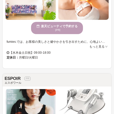
楽天ビューティで予約する
[PR]
fumies.では、お客様の美しさと健やかさを引き出すために、心地よい施術を提供するウェルネスサロンとして、日常を忘れる静かな雰囲気が流れています。フェイシャルケアでは、年齢とともに増える肌の悩みに寄り添い、心地よい手技で肌と心をほぐします。整体では、肩こりや首こり、姿勢の乱れを整え、体全体が持つ本来の軽やかさを目指します。美容と身体のケアを一体化し、その日の状態に合わせたケアをご提案。初めての方でも安心して受けられるよう、丁寧なカウンセリングを大切にしています。多様な年齢向けのサービスで、気持ちよくリラックスしながら、自分の内面から輝きを引き出すサポートをいたします。fumies.に一度ぜひお越しください。
もっと見る
【水木金土日祝】09:00-18:00
定休日：
月曜日/火曜日
ESPOIR
エスポワール