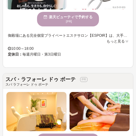
楽天ビューティで予約する
[PR]
御殿場にある完全個室プライベートエステサロン【ESPOIR】は、大手エステサロンで7,200人以上のお悩みを聞き、リピート率8割を誇ったオーナーがオープンしたプライベートサロンです★ フェイシャルエステ・ボディエステ・ブライダルエステを行っており、中でもダイエット効果のある痩身エステが人気！体質や生活環境によって抱える身体のお悩みの原因を丁寧なカウンセリングで多角的に探り、どうなりたいのかという目標をお客様と一緒に考えしっかりサポート◎お一人おひとりの個性に合わせたピッタリなトリートメントで癒しはもちろん、結果も実感できます！！ 人通りが少ない自宅サロンで行っておりますので、人目を気にせずお忍びでご来店いただけます♪是非お気軽に足を運んでみてくださいね☆
もっと見る
10:00～18:00
定休日：
毎週月曜日・第3日曜日
スパ・ラフォーレ ドゥ ボーテ
スパ ラフォーレ ドゥ ボーテ