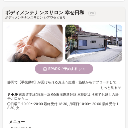
ボディメンテナンスサロン 幸せ日和
ボディメンテナンスサロン シアワセビヨリ
EPARKで予約する
[PR]
静岡で【手技動®】が受けられるお店☆腹膜・筋膜からアプローチして身体の機能を高めます!天然素材にこだわったコスメを使用するトリートメントも♪
もっと見る
◆JR東海道本線(熱海～浜松)/東海道新幹線 三島駅より車でお越しの場
合北口から…
日曜日:10:00〜20:00 最終受付 18:30, 月曜日:10:00〜20:00 最終受付 1
8:30, 火…
メニュー