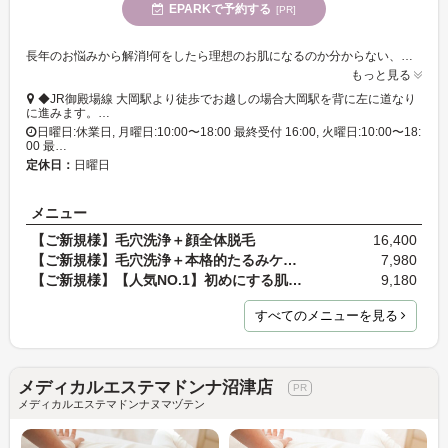
EPARKで予約する
[PR]
長年のお悩みから解消!何をしたら理想のお肌になるのか分からない、乾燥、くすみ、繰り返すニキビ、ニキビ痕、濃くなるシミ、目立つ毛穴、たるんだお顔、等根本解決!
もっと見る
◆JR御殿場線 大岡駅より徒歩でお越しの場合大岡駅を背に左に道なり
に進みます。…
日曜日:休業日, 月曜日:10:00〜18:00 最終受付 16:00, 火曜日:10:00〜18:
00 最…
定休日：
日曜日
メニュー
【ご新規様】毛穴洗浄＋顔全体脱毛
16,400
【ご新規様】毛穴洗浄＋本格的たるみケアマッサージ
7,980
【ご新規様】【人気NO.1】初めにする肌改善毛穴・皮…
9,180
すべてのメニューを見る
メディカルエステマドンナ沼津店
メディカルエステマドンナヌマヅテン