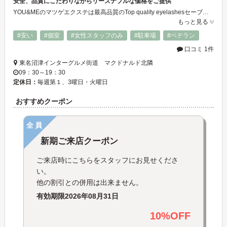
安全、品質にこだわりながらリーズナブルな価格をご提供
YOU&MEのマツゲエクステは最高品質のTop quality eyelashesセーブルを使用、お肌にに優しい安全な国産グルーにこだわりました。アレルギーの方には医療用グルーも取り揃えております。よりリーズナブル価格を目指し、付け放題本数制限無の5,400円、2週間以内リペア2,700円です。生コラ導入コースやテレビでおなじみのDr.リセラコース、美肌脱毛も人気メニューです。
もっと見る
#安い
#個室
#女性スタッフのみ
#駐車場
#ベテラン
口コミ 1件
東名沼津インターグルメ街道 マクドナルド北隣
09：30～19：30
定休日：
毎週第１、3曜日・火曜日
おすすめクーポン
全員
新期ご来店クーポン
ご来店時にこちらをスタッフにお見せくださ
い。
他の割引との併用は出来ません。
有効期限
2026年08月31日
10%OFF