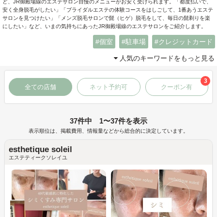
ど、JR御殿場線のエステサロン自慢のメニューがお安く受けられます。「都度払いで、
安く全身脱毛がしたい」「ブライダルエステの体験コースをはしごして、1番あうエステ
サロンを見つけたい」「メンズ脱毛サロンで髭（ヒゲ）脱毛をして、毎日の髭剃りを楽
にしたい」など、いまの気持ちにあったJR御殿場線のエステサロンをご紹介します。
個室
駐車場
クレジットカード
人気のキーワードをもっと見る
3
全ての店舗
ネット予約可
クーポン有
37件中 1〜37件を表示
表示順位は、掲載費用、情報量などから総合的に決定しています。
esthetique soleil
エステティークソレイユ