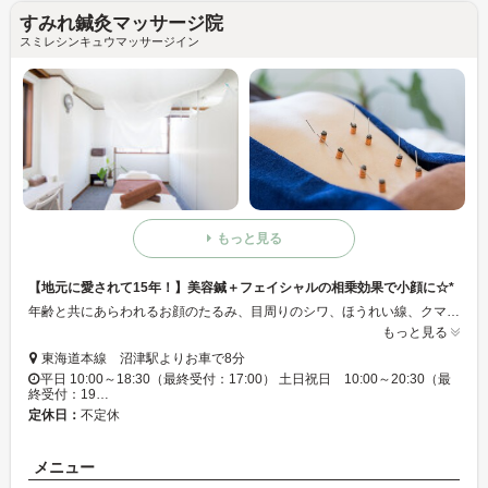
すみれ鍼灸マッサージ院
スミレシンキュウマッサージイン
もっと見る
【地元に愛されて15年！】美容鍼＋フェイシャルの相乗効果で小顔に☆*
年齢と共にあらわれるお顔のたるみ、目周りのシワ、ほうれい線、クマなどなど気になるお顔のお悩みには、美容鍼がおすすめです♪沼津にあるすみれ鍼灸マッサージ院では、美容鍼＋フェイシャルの組み合わせで、気になるお悩みを解消致します☆清潔感のあるプライベート空間で、リラックスしてお過ごしください♪♪
もっと見る
東海道本線 沼津駅よりお車で8分
平日 10:00～18:30（最終受付：17:00） 土日祝日 10:00～20:30（最
終受付：19…
定休日：
不定休
メニュー