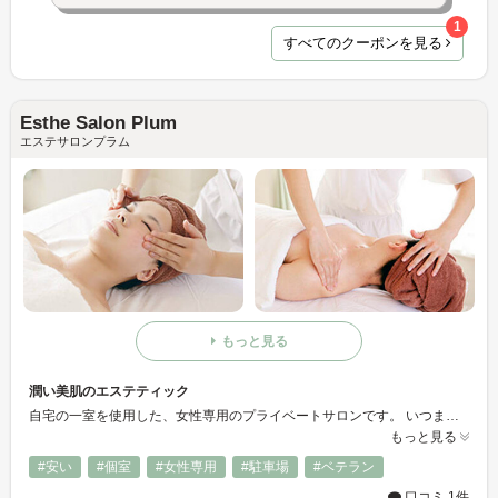
1
すべてのクーポンを見る
Esthe Salon Plum
エステサロンプラム
もっと見る
潤い美肌のエステティック
自宅の一室を使用した、女性専用のプライベートサロンです。 いつまでも美しくあるためにお一人お一人のお肌や体調にじっくり向きあい 丁寧なお手入れを心を込めて行っております。 小さなおうちサロンの為、狭いスペースですが、友人宅へ遊びに来る感覚で、リラックスして頂けたら幸いです。 どうぞお気軽にお越しくださいませ。 心よりお待ちしております。 ホームページから簡単ウェブ予約も出来ます。ぜひ、ご利用ください。 http://esthe-plum.com/booking/
もっと見る
#安い
#個室
#女性専用
#駐車場
#ベテラン
口コミ 1件