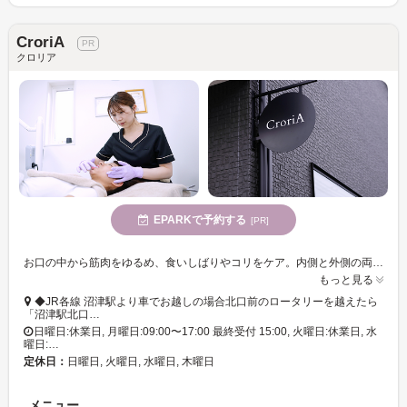
CroriA
クロリア
EPARKで予約する
[PR]
お口の中から筋肉をゆるめ、食いしばりやコリをケア。内側と外側の両面ケアで整える「幹細胞×デンタルエステ」で、ハリとツヤあふれる自信の持てる肌へと導きます♪
もっと見る
◆JR各線 沼津駅より車でお越しの場合北口前のロータリーを越えたら
「沼津駅北口…
日曜日:休業日, 月曜日:09:00〜17:00 最終受付 15:00, 火曜日:休業日, 水
曜日:…
定休日：
日曜日, 火曜日, 水曜日, 木曜日
メニュー