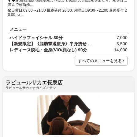
◆JR御殿場線 御殿場駅より徒歩でお越しの場合駅を出たら、駅を背に
進んで横断歩…
日曜日:09:00〜21:00 最終受付 20:00, 月曜日:09:00〜21:00 最終受付 2
0:00, 火…
メニュー
ハイドラフェイシャル 30分
7,000
【新規限定】《脂肪撃退痩身》半身痩せ 60分 通常料…
6,500
レディース脱毛・全身(VIO/顔なし) 90分
14,000
すべてのメニューを見る
ラピュールサカエ長泉店
ラピュールサカエナガイズミテン