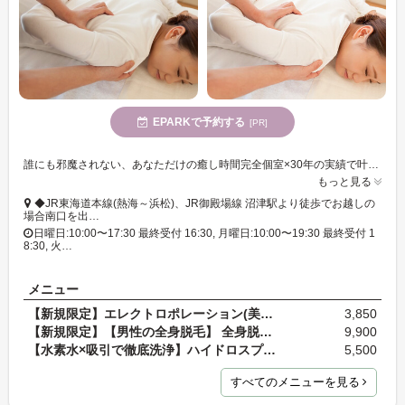
EPARKで予約する
[PR]
誰にも邪魔されない、あなただけの癒し時間完全個室×30年の実績で叶える、“心までほぐれる”リラクゼーション。
もっと見る
◆JR東海道本線(熱海～浜松)、JR御殿場線 沼津駅より徒歩でお越しの
場合南口を出…
日曜日:10:00〜17:30 最終受付 16:30, 月曜日:10:00〜19:30 最終受付 1
8:30, 火…
メニュー
【新規限定】エレクトロポレーション(美容成分導入・…
3,850
【新規限定】【男性の全身脱毛】 全身脱毛をお得に体…
9,900
【水素水×吸引で徹底洗浄】ハイドロスプラッシュ
5,500
すべてのメニューを見る