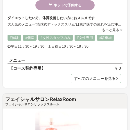
ネットで予約する
ダイエットしたい方、体質改善したい方におススメです
大人気のメニュー”琉球式デトックススリム”は東洋医学の流れを汲む沖縄古来のリンパマッサージ。身体の中にたまった毒素を排出しながら、全身の凸凹お肉を押して潰してグイグイほぐします！他のリンパマッサージとの一番の違いは指の使い方。鍼灸治療に使う経絡を力強く押して、身体の深部のリンパを刺激します。一度体験したらやみつきです
もっと見る
#体験
#個室
#女性スタッフのみ
#女性専用
#駐車場
平日11：30～19：30 土日祝日10：30～18：30
メニュー
【コース契約専用】
¥ 0
すべてのメニューを見る
フェイシャルサロンRelaxRoom
フェイシャルサロンリラックスルーム