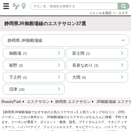
ジャンルを指定
：エステ
静岡県JR御殿場線のエステサロン37選
静岡県:JR御殿場線
御殿場
富士岡
(7)
(1)
裾野
長泉なめり
(3)
(3)
下土狩
大岡
(2)
(5)
沼津
(16)
BeautyPark
エステサロン
静岡県 エステサロン
JR御殿場線 エステ
【静岡県JR御殿場線でおすすめの人気エステサロン】人気ランキングや口コミ・評判、
クーポン、こだわり条件から、JR御殿場線のエステサロンがかんたんに検索・予約でき
ます。クーポンが豊富で、ダイエット・痩身、脱毛、ブライダルエステ、マタニティマ
ッサージ、ハイパーナイフ、フェイシャルエステ、キャビテーション、バストアップな