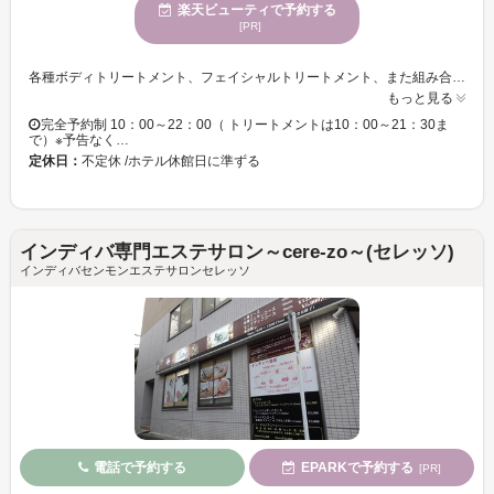
楽天ビューティで予約する
[PR]
各種ボディトリートメント、フェイシャルトリートメント、また組み合わせたコースなど多彩なメニューより、目的やお悩みに合わせてお選びください。 植物由来のナチュラルなスキンケア粧材を使用したフェイシャルトリートメントや“氣”の流れを重視したオールハンドのボディトリートメントがございます。ホテルスパならではの広々とした空間です。富士山の麓に佇むホテルで至福のリラクゼーションタイムをお過ごしください。 2名様ご希望の場合はお問い合わせください。
もっと見る
完全予約制 10：00～22：00（ トリートメントは10：00～21：30ま
で）※予告なく…
定休日：
不定休 /ホテル休館日に準ずる
インディバ専門エステサロン～cere-zo～(セレッソ)
インディバセンモンエステサロンセレッソ
電話で予約する
EPARKで予約する
[PR]