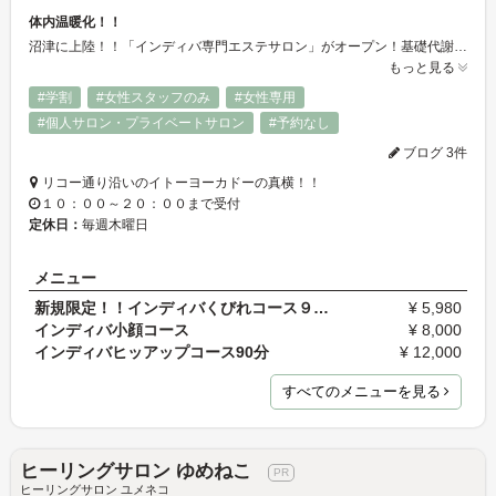
体内温暖化！！
沼津に上陸！！「インディバ専門エステサロン」がオープン！基礎代謝が上がれば病気知らず！痩身はもちろんのこと体質改善！！食べても太りにくい体質になるのは間違いありません。
もっと見る
#学割
#女性スタッフのみ
#女性専用
#個人サロン・プライベートサロン
#予約なし
ブログ 3件
リコー通り沿いのイトーヨーカドーの真横！！
１０：００～２０：００まで受付
定休日：
毎週木曜日
メニュー
新規限定！！インディバくびれコース９０分
¥ 5,980
インディバ小顔コース
¥ 8,000
インディバヒッアップコース90分
¥ 12,000
すべてのメニューを見る
ヒーリングサロン ゆめねこ
ヒーリングサロン ユメネコ