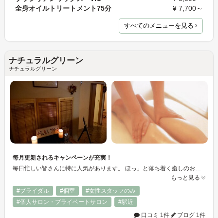
全身オイルトリートメント75分
¥ 7,700～
すべてのメニューを見る
ナチュラルグリーン
ナチュラルグリーン
毎月更新されるキャンペーンが充実！
毎日忙しい皆さんに特に人気があります。 ほっ」と落ち着く癒しのお時間を作ってください♪ 心休まる場所・・・いつでも癒されにいらしてください。
もっと見る
#ブライダル
#個室
#女性スタッフのみ
#個人サロン・プライベートサロン
#駅近
口コミ 1件
ブログ 1件