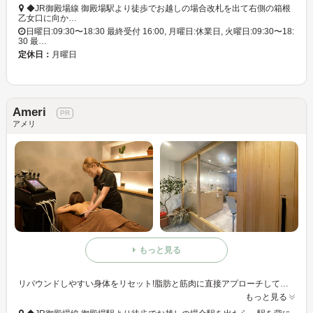
◆JR御殿場線 御殿場駅より徒歩でお越しの場合改札を出て右側の箱根
乙女口に向か…
日曜日:09:30〜18:30 最終受付 16:00, 月曜日:休業日, 火曜日:09:30〜18:
30 最…
定休日：
月曜日
Ameri
アメリ
もっと見る
リバウンドしやすい身体をリセット!脂肪と筋肉に直接アプローチして、ほっそりとした理想のボディへ導く《脂肪撃退痩身》が人気★しつこいセルライトもしっかりケアします◎
もっと見る