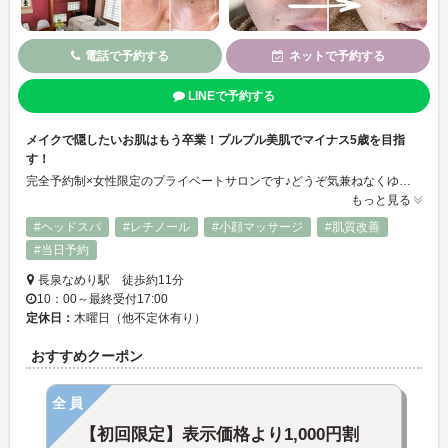
電話で予約する
ネットで予約する
LINEで予約する
メイクで隠したいお肌はもう卒業！プルプル美肌でマイナス5歳を目指
す！
完全予約制×女性限定のプライベートサロンです♪どうぞ気兼ねなくゆったりとお寛ぎ下さい♪カウンセリングは丁寧に行い、お客様のお悩みやご要望に沿ってオールハンドでお手入れ致します☆⁺°お困りな事等御座いましたら、お気軽にご相談下さい♪隠す肌から魅せたいお肌に生まれ変わって自信のある『美肌』に一緒になり、オシャレもメイクも楽しみましょう♪
もっと見る
#ヘッドスパ
#レチノール
#小顔マッサージ
#肌質改善
#当日予約
長泉なめり駅 徒歩約11分
10：00～最終受付17:00
定休日：
木曜日（他不定休有り）
おすすめクーポン
全員
【初回限定】表示価格より1,000円割