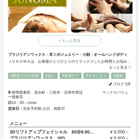
もっと見る
ブラジリアンワックス・耳ツボジュエリー・小顔・オールハンドボディ
ＪＵＮＯＭＡは、お客様ひとりひとりのリラックスしたお時間とお悩みの改善を目的とした アンチエイジングケアを目的としたサロンです。 ・人気のブラジリアンワックスは、リピーター様多数！V・I・Oの処理は女子必須です!!! アンダーヘアのお手入れは今や常識！ その日のうちに短時間でつるつるすべすべになれるのが最大のメリットです。 完全予約制・完全個室で安心して受けられます ・耳ツボジュエリーでオシャレに体質改善★ ・小顔デトックスでリフトアップ・顔痩せ・シワ・タルミを改善!! 30代～60代の方に人気です。 ・JUNOMAボディメニュー1番人気の『全身オイルトリートメント』でデトックス・お疲れのお身体バランスを整えましょう。 JUNOMAは小さな住宅街にあるサロンです サロン経験12年以上のエステティシャン2名が施術させて頂きます。本物のトリートメントを実感ください。
もっと見る
#新型コロナ対策
#安い
#産後ケア
#マタニティ
#個室
ブログ 2件
静岡県東部 清水町・三島市・沼津市周辺 マックスバリュ
ー徳倉店 …
10：00～close
定休日：
完全予約制 土日、祝祭日
メニュー
3Dリフトアップフェイシャル 60分8.000円 75分11.0…
¥ 8,000～
ブラジリアンワックス VIO
¥ 8,800～