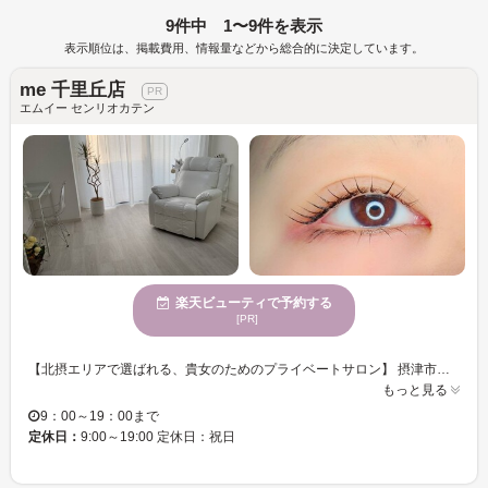
9件中 1〜9件を表示
表示順位は、掲載費用、情報量などから総合的に決定しています。
me 千里丘店
エムイー センリオカテン
楽天ビューティで予約する
[PR]
【北摂エリアで選ばれる、貴女のためのプライベートサロン】 摂津市・吹田・茨木・高槻・岸辺エリアから好アクセス。 「自分に似合うデザインがわからない」「すぐ取れてしまう」そんなお悩みはありませんか？ ■当サロンのこだわり 1. 圧倒的な高持続と軽さ フラットラッシュや最新のLEDマツエクを導入。付けていることを忘れるほどの軽さと、忙しいママさんにも嬉しい「持ちの良さ」を実現します。 2. 黄金比を叶える似合わせデザイン パリジェンヌラッシュリフトやまつげパーマ（上下）で、瞳を一番美しく見せる角度を提案。アイブロウ（眉・まゆ）メニューとのセットで、お顔全体の清潔感を一気に引き上げます。 3. 安心の完全個室 ベビーカー入店もOK！周りを気にせず、ラッシュアディクトやエグータムでの美容液ケア相談も可能です。 ボリュームラッシュ、シングル、束感まつ毛、韓国風デザインまで幅広く対応。丁寧なカウンセリングで、理想以上の目元をお約束します。
もっと見る
9：00～19：00まで
定休日：
9:00～19:00 定休日：祝日