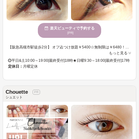
楽天ビューティで予約する
[PR]
【阪急高槻市駅徒歩2分】 オフ込つけ放題￥5400☆無制限は￥6480！国産抗菌セーブルエクステ,国産グルー使用☆ アンビアンスの抗菌セーブルエクステは特許を取得している高品質エクステ♪さらに使用しているエクステ・グルーは全て国産品☆ おひとり様専用サロンなので、経験豊富な凄腕アイデザイナーが毎回施術してくれます。 仕上がりとモチの良さはもちろん、丁寧×スピーディーな施術が他店の違い！さらに美容室併設サロンだから流行には敏感にキャッチ！ 一重まぶた・奥二重の方も、瞳の形に合わせてデザインします！ 流行りのデザインや長さ～ナチュラル派やしっかりボリューム派の方まで、満足できるイチオシサロン☆ ワンランク上の上質サロンが高槻駅近にアリ☆敏感肌・エクステに不安を抱えている方必見のマツエクサロンです！
もっと見る
平日&土10:00～19:00[最終受付]18時★日曜9:30～18:00[最終受付]17時
定休日：
月曜定休
Chouette
シュエット