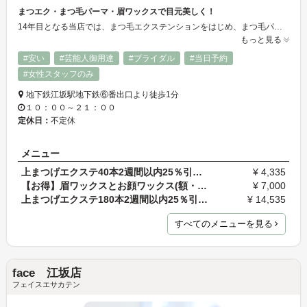
まつエク・まつ毛パーマ・眉ワックスで目元美しく！
14年目となる当店では、まつ毛エクステンションをはじめ、まつ毛パーマ（パリジェンヌラッシュリフト）、眉ワックスをメインとしてサービスを提供しています。こまやかなカウンセリングと高い技術力で、お客様の目元を美しく作り上げてまいります。お得な新規クーポン、リピーター様特典や紹介割引もあります♪どうぞご利用ください♪
もっと見る
#安い
#芸能人御用達
#ブライダル
#当日予約
#女性スタッフのみ
地下鉄江坂駅地下鉄⑥番出口より徒歩1分
１０：００～２１：００
定休日：
不定休
メニュー
上まつげエクステ40本2週間以内25％引￥5100→3825 2…
¥ 4,335
【お得】眉ワックスとお顔ワックス(額・鼻・口）セッ…
¥ 7,000
上まつげエクステ180本2週間以内25％引￥17100→￥128…
¥ 14,535
すべてのメニューを見る
face 江坂店
フェイスエサカテン