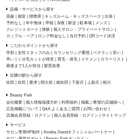
設備・サービスから探す
高級
個室
喫煙席
キッズルーム・キッズスペース
出張
予約なし
年中無休
早朝
深夜
駅近
駐車場
メンズ
クレジットカード
体験
個人サロン・プライベートサロン
カップル・ペア
ロング料金なし
当日予約
QRコード決済
こだわりポイントから探す
学割
女性スタッフのみ
カウンセリング重視
ベテラン
安い
早い
くせ毛カットが得意
育毛・発毛
イケメン
カラーリスト
最後まで1人が担当
髪質改善
近隣の駅から探す
吹田
吹田
豊津
関大前
南吹田
下新庄
上新庄
相川
Beauty Park
会社概要
個人情報保護方針
利用規約
掲載ご希望の店舗様へ
広告掲載について
Q&A よくあるご質問
お問い合わせ
店舗会員登録・ログイン
個人会員登録・ログイン
サイトマップ
サービス
サロン専用HP制作
Ameba Owndオフィシャルパートナー
サロン運営サポート
Beauty Parkオンライン