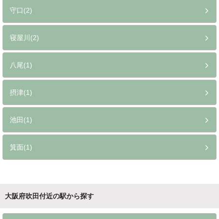
守口(2)
寝屋川(2)
八尾(1)
摂津(1)
池田(1)
箕面(1)
大阪府吹田付近の駅から探す