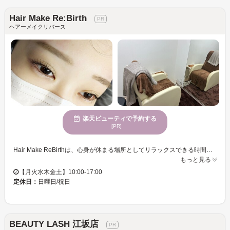
Hair Make Re:Birth
ヘアーメイクリバース
楽天ビューティで予約する
[PR]
Hair Make ReBirthは、心身が休まる場所としてリラックスできる時間を提供します。ここではお客様一人ひとりの個性を引き立てるマツエクの提案が得意で、自然に華やかさを増し、自分らしさを最大限にアピールできます。お手軽な価格設定も魅力で、多様な年齢向けに向けたサービスを誇り、どなたでも安心してご利用いただける環境が整っています。個室の設備も完備しているため、プライベートな時間を大切にしたい方におすすめです。カード決済ができるので、多忙な方でもご来店しやすく、気軽に自分のスタイルを楽しめる良心的な価格で、お客様の期待を超える美をお届けするHair Make ReBirthで、新しい自分を見つけてみませんか。
もっと見る
【月火水木金土】10:00-17:00
定休日：
日曜日/祝日
BEAUTY LASH 江坂店