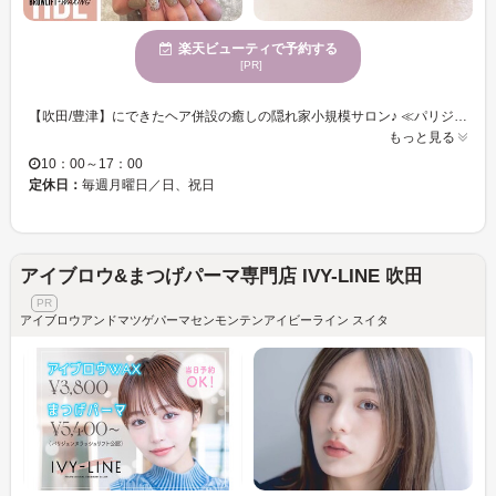
楽天ビューティで予約する
[PR]
【吹田/豊津】にできたヘア併設の癒しの隠れ家小規模サロン♪ ≪パリジェンヌとラッシュリフト特化サロン≫自まつ毛を最大限に長く見せ、美しいお目元へ導きます◇ 【すっぴん美人でいたい！】そんな方にもオススメ！しっかりとカウンセリングを行い瞳の形やまつげの状態に合わせて丁寧に施術するので、自まつげの負担を最小限に◎まつげのお悩みに合わせてデザインします♪ 【newOpenネイル】は,自爪を傷つけない一層残し【フィルイン】と高品質な【パラジェル】を使用で,素材を大切にあなたらしい少しの個性を引き出し毎日の気分を上げること間違いなし/
もっと見る
10：00～17：00
定休日：
毎週月曜日／日、祝日
アイブロウ&まつげパーマ専門店 IVY-LINE 吹田
アイブロウアンドマツゲパーマセンモンテンアイビーライン スイタ