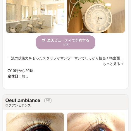
楽天ビューティで予約する
[PR]
一流の技術力をもったスタッフがマンツーマンでしっかり担当！衛生面・安全面への配慮を徹底し、厳選した最高品質のプラチナセーブルのみ使用☆ 自まつ毛に馴染みやすく、セーブル特有のしなやかさでモチも良好♪存在感があるのにナチュラルな仕上がりと、シルクのような付け心地が人気☆上品な美人瞳が手に入る♪ 最適な柔らかさとカール力を兼ね備えた最高級プラチナセーブルエクステ☆肌に優しい低刺激グルー使用で敏感肌の方も◎徹底したカウンセリングと1本1本丁寧な施術でどこから見ても華やかな素敵な目元を演出♪ 最高品質のまつエクと言われるセーブルのみを使用しており、中でも最高級のプラチナセーブルのみを厳選しております。また、お肌の敏感な方への低刺激グルーなども取り揃えてます。まつエクが初めての方、今まで経験はあるが満足できなかった方も是非一度《Fuente》のまつエクを体験してみて下さい。
もっと見る
10時から20時
定休日：
無し
Oeuf.ambiance
ウフアンビアンス