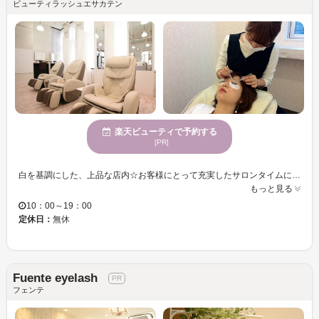
ビューティラッシュエサカテン
楽天ビューティで予約する
[PR]
白を基調にした、上品な店内☆お客様にとって充実したサロンタイムになるよう、こだわりの空間・サービスをご提供します☆厳しい研修を積んだスタッフが丁寧にお手入れします☆まつげエクステ専門店ならではの高い技術と品質をご体感ください♪ ＜なりたい目元に☆＞ 丁寧にカウンセリングを行い、悩みやご希望のデザインを伺います☆それを踏まえ、目の形やまつげの状態に合わせて≪長さ・カール・太さ≫を選び、素敵なアイデザインをご提案します☆ナチュラルなデザイン、ボリュームのあるデザインなど何でもお応えします！！マツエクが初めての方にもしっかりとサポートしますので、安心してお任せください♪ また、当店では独自の技術により皮膚や毛穴に接着剤が触れないよう施術します！目元のトラブルを予防しながら美しい目元に仕上げます☆ 付け放題メニューもご用意しています！気軽にマツエクを楽しむならぜひ“BEAUTY LASH 江坂店”へ♪
もっと見る
10：00～19：00
定休日：
無休
Fuente eyelash
フェンテ