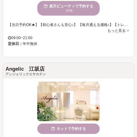
楽天ビューティで予約する
[PR]
【当日予約OK★】【初心者さんも安心♪】 【毎月通える価格♪】【トレンド眉＆まつげですっぴん美人♪】 ■経験を積んだスタッフが骨格などに合わせて眉を整えます♪♪ ■眉の形に自信がない！左右にバラつきがあるなどのお悩みの方にオススメ♪ ■明るく落ち着いた店内◎センスの光るインテリア☆ ■一人ひとりの‘’なりたい‘’にフィットするオーダーメイドなメニューが多数◎ ■初めての方でも安心して体験できるメニューをご用意◎ ■アイブロウサロン IVY-LINEは『ありのままの素顔が好きになるサロン』が、コンセプトのアイブロウサロンです。「眉毛」は顔の印象を大きく変える大切なパーツです。私たちは一人一人のゲストとの時間を大切に、理想の目元を提案します。ぜひ眉毛のプロフェッショナルにお任せください! [吹田/アイブロウ/眉毛/ハリウッドブロウリフト/韓国眉/まつげパーマ/まつ毛パーマ/マツパ/パリジェンヌラッシュリフト]
もっと見る
09:00~21:00
定休日：
年中無休
Angelic 江坂店
アンジェリックエサカテン
ネットで予約する