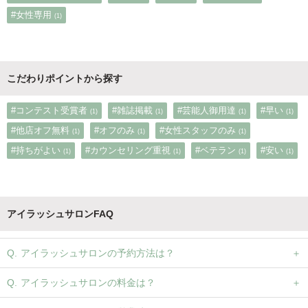
#女性専用
(1)
こだわりポイントから探す
#コンテスト受賞者
#雑誌掲載
#芸能人御用達
#早い
(1)
(1)
(1)
(1)
#他店オフ無料
#オフのみ
#女性スタッフのみ
(1)
(1)
(1)
#持ちがよい
#カウンセリング重視
#ベテラン
#安い
(1)
(1)
(1)
(1)
アイラッシュサロンFAQ
アイラッシュサロンの予約方法は？
アイラッシュサロンの料金は？