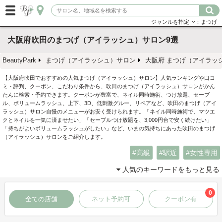
ジャンルを指定
：まつげ
大阪府吹田のまつげ（アイラッシュ）サロン9選
BeautyPark
まつげ（アイラッシュ）サロン
大阪府 まつげ（アイラッ
【大阪府吹田でおすすめの人気まつげ（アイラッシュ）サロン】人気ランキングや口コ
ミ・評判、クーポン、こだわり条件から、吹田のまつげ（アイラッシュ）サロンがかん
たんに検索・予約できます。クーポンが豊富で、ネイル同時施術、つけ放題、セーブ
ル、ボリュームラッシュ、上下、3D、低刺激グルー、リペアなど、吹田のまつげ（アイ
ラッシュ）サロン自慢のメニューがお安く受けられます。「ネイル同時施術で、マツエ
クとネイルを一気に済ませたい」「セーブルつけ放題を、3,000円台で安く続けたい」
「持ちがよいボリュームラッシュがしたい」など、いまの気持ちにあった吹田のまつげ
（アイラッシュ）サロンをご紹介します。
高級
駅近
女性専用
人気のキーワードをもっと見る
0
全ての店舗
ネット予約可
クーポン有