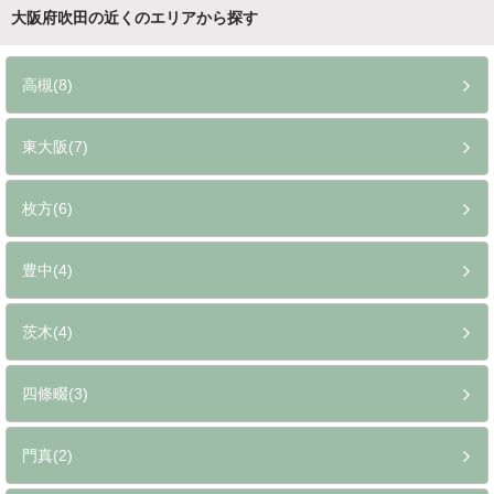
大阪府吹田の近くのエリアから探す
高槻(8)
東大阪(7)
枚方(6)
豊中(4)
茨木(4)
四條畷(3)
門真(2)