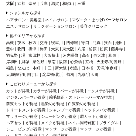
大阪
京都
奈良
兵庫
滋賀
和歌山
三重
ジャンルから探す
ヘアサロン・美容室
ネイルサロン
マツエク・まつげパーマサロン
エステサロン
リラクゼーションサロン
美容クリニック
他のエリアから探す
高槻
茨木
枚方
交野
寝屋川
四條畷
守口
門真
箕面
池田
豊中
吹田
摂津
梅田
大東
東大阪
八尾
柏原
松原
藤井寺
羽曳野
堺
富田林
大阪挟山
河内長野
高石
泉大津
和泉
岸和田
貝塚
泉佐野
泉南
阪南
心斎橋
京橋
天王寺/阿倍野
福島
なんば
本町
十三
新大阪
都島
日本橋
天満/南森町
天満橋/谷町四丁目
淀屋橋/北浜
鶴橋
九条/弁天町
こだわりメニューから探す
カットが得意
カラーが得意
パーマが得意
エクステが得意
デジタルパーマが得意
縮毛矯正・ストレートパーマが得意
前髪カットが得意
黒染めが得意
白髪染めが得意
トリートメントが得意
シャンプーが得意
ヘッドスパが得意
マッサージが得意
シェービングが得意
眉カットが得意
ヘアセットが得意
メイクが得意
ネイル同時施術
ブライダル
シェービングが得意
マッサージが得意
マッサージが得意
ヘッドスパが得意
ネイル同時施術