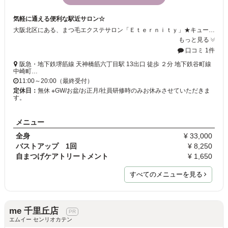
気軽に通える便利な駅近サロン☆
大阪北区にある、まつ毛エクステサロン「Ｅｔｅｒｎｉｔｙ」★キュート系からゴージャス系まで、お客様好みの目元を演出いたします！！朝のメイクも楽々♪なのにいつもより印象的に仕上がりますよ♪ぜひ、一度お試し下さい！！
もっと見る
口コミ 1件
阪急・地下鉄堺筋線 天神橋筋六丁目駅 13出口 徒歩 ２分 地下鉄谷町線
中崎町…
11:00～20:00（最終受付）
定休日：
無休 ※GW/お盆/お正月/社員研修時のみお休みさせていただきま
す。
メニュー
全身
¥ 33,000
バストアップ 1回
¥ 8,250
自まつげケアトリートメント
¥ 1,650
すべてのメニューを見る
me 千里丘店
エムイー センリオカテン