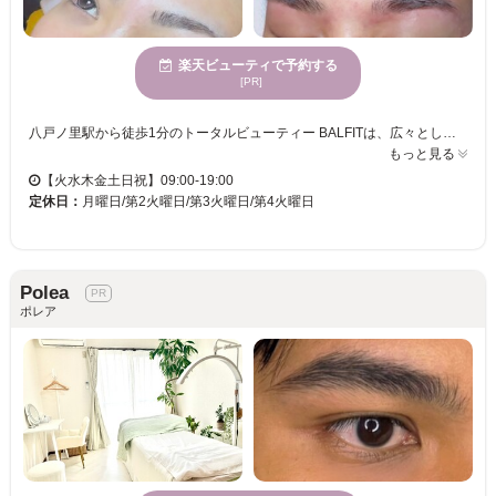
楽天ビューティで予約する
[PR]
八戸ノ里駅から徒歩1分のトータルビューティー BALFITは、広々とした店内で穏やかな雰囲気を感じながら施術を受けられるサロンです。特にパリジェンヌやジェニファーラッシュリフトといったメニューが人気です。メンズにも対応しているため、メンズ質感カット、眉デザインやWAX施術を受ける男性リピーターが増えています。お客様の希望に応じて1人1人に合ったデザインを提案し、大人気なメンズ眉デザインや3Dエクステコラボメニューパリエクは、多様なロッドで理想の目元を実現します。自まつげを守りながら、自然に盛れるパーマで、ダメージの少ない施術が受けられます。若い女性に支持されているこのサロンに、ぜひ足を運んでみてください。
もっと見る
【火水木金土日祝】09:00-19:00
定休日：
月曜日/第2火曜日/第3火曜日/第4火曜日
Polea
ポレア