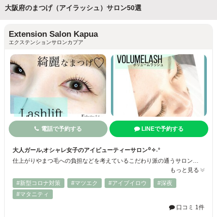
大阪府のまつげ（アイラッシュ）サロン50選
Extension Salon Kapua
エクステンションサロンカプア
電話で予約する
LINEで予約する
大人ガール,オシャレ女子のアイビューティーサロン꙳✧˖°
仕上がりやまつ毛への負担などを考えているこだわり派の通うサロン❁⃘*.ﾟフラットラッシュ／ボリュームラッシュetc…つけ放題メニューもご用意。マツエクだけでなくまつげパーマやアイブロウワックスとアイブロウパーマも☆あなた合ったデザインで素敵な目元へお仕上げします☆フェイシャルメニューもご用意しております。プライベートサロンですので,ゆったりとしたお時間をお過ごし下さいませ...♪*ﾟ
もっと見る
#新型コロナ対策
#マツエク
#アイブイロウ
#深夜
#マタニティ
口コミ 1件