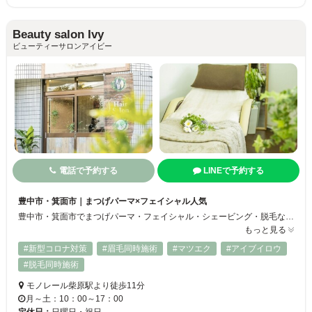
Beauty salon Ivy
ビューティーサロンアイビー
電話で予約する
LINEで予約する
豊中市・箕面市｜まつげパーマ×フェイシャル人気
豊中市・箕面市でまつげパーマ・フェイシャル・シェービング・脱毛ならBeauty salon Ivy。美容室併設のトータルビューティーサロンで、まつげパーマ単体はもちろん、フェイシャルとの同時施術が人気。時短で目元と美肌を同時にケア◎柴原駅徒歩圏内＆駐車場完備、メンズ脱毛にも対応◎
もっと見る
#新型コロナ対策
#眉毛同時施術
#マツエク
#アイブイロウ
#脱毛同時施術
モノレール柴原駅より徒歩11分
月～土：10：00～17：00