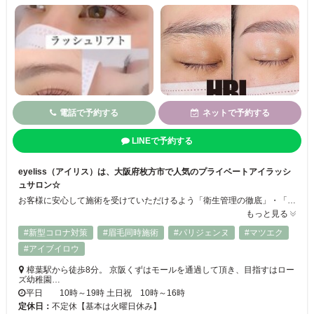
電話で予約する
ネットで予約する
LINEで予約する
eyeliss（アイリス）は、大阪府枚方市で人気のプライベートアイラッシ
ュサロン☆
お客様に安心して施術を受けていただけるよう「衛生管理の徹底」・「豊富な知識と技術を持つスタッフ」・「お客様一人ひとりに寄り添ったカウンセリング」を心がけております♪また、お客様からも「施術が丁寧で、仕上がりもとてもきれい」・「スタッフの接客がとても親切で、居心地が良かった」など嬉しいお言葉を頂戴しております♪
もっと見る
#新型コロナ対策
#眉毛同時施術
#パリジェンヌ
#マツエク
#アイブイロウ
樟葉駅から徒歩8分。 京阪くずはモールを通過して頂き、目指すはロー
ズ幼稚園…
平日 10時～19時 土日祝 10時～16時
定休日：
不定休【基本は火曜日休み】