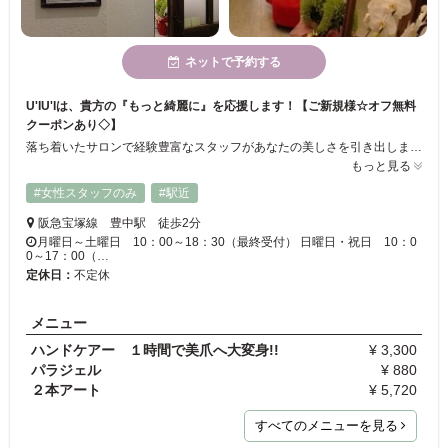
ネットで予約する
U'IU'Iは、貴方の『もっと綺麗に』を応援します！【ご新規様☆オフ無料
クーポンあり◇】
落ち着いたサロンで経験豊富なスタッフがあなたの美しさを引き出します☆持続力・つけ心地抜群の「フラットマットラッシュ」や美容駅成分配合のまつげパ-マも人気♪駅チカな好立地なので、忙しいあなたにもぴったりです！！個室も完備しておりますのでプライベート空間です◎ネイル、まつ毛エクステ、フェイスワックスなど、トータルプロデュースしておりますので是非1度お越し下さい★
もっと見る
#女性スタッフのみ
#駅近
阪急宝塚線 豊中駅 徒歩2分
月曜日～土曜日 10：00～18：30（最終受付） 日曜日・祝日 10：0
0～17：00（…
定休日：
不定休
メニュー
ハンドケアー １時間で美爪へ大変身!!
¥ 3,300
パラジェル
¥ 880
２本アート
¥ 5,720
すべてのメニューを見る