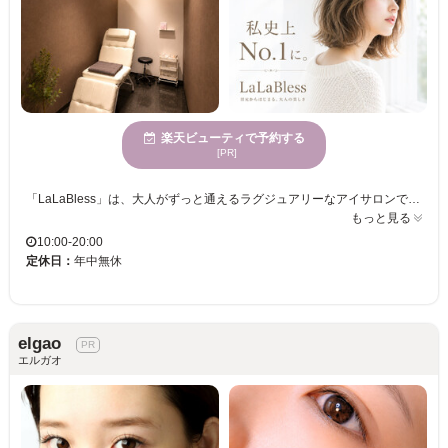
楽天ビューティで予約する
[PR]
「LaLaBless」は、大人がずっと通えるラグジュアリーなアイサロンです。シティライフの喧騒を忘れさせる全8室の完全個室では柔らかな間接照明と音楽に包まれ、他のお客様を気にすることなく自分だけの贅沢な時間に浸っていただけます。 私たちのこだわりは、使用するすべての商材に一切の妥協を許さないこと。扱うのは選び抜かれた最高級商材ばかり。そこに、ヘアサロンで培われた高いホスピタリティと高度なデザイン力が融合し、大人の女性にふさわしい「究極の似合わせ」を実現します。 パリジェンヌや韓国風デザイン、最新技術によるボリュームアップなど、LED施術など、熟練のアイリストがあなたの理想を丁寧に形にします。高品質な商材と心までほどける静寂の空間で、瞳の個性が輝き出す満足感をお約束いたします。 当店は会計をスマートにし、お客様と向き合う時間を大切にするため、キャッシュレス決済(現金不可です)を導入しています。ご理解ご協力をお願いします。
もっと見る
10:00-20:00
定休日：
年中無休
elgao
エルガオ