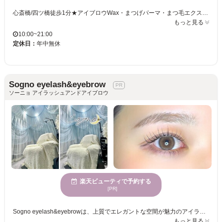
心斎橋/四ツ橋徒歩1分★アイブロウWax・まつげパーマ・まつ毛エクステ・フェイシャルWax ふらっと立ち寄れる立地条件で仕事終わりでも可能！ ルック(LOOK.)の写真/【四ツ橋徒歩1分★メンズ眉毛サロン、まつげパーマ有】ふらっと立ち寄れる立地条件で仕事終わりでも可能！ 印象を左右する目元をプロにまかせて清潔感、なりたい印象に！
もっと見る
10:00~21:00
定休日：
年中無休
Sogno eyelash&eyebrow
ソーニョ アイラッシュアンドアイブロウ
楽天ビューティで予約する
[PR]
Sogno eyelash&eyebrowは、上質でエレガントな空間が魅力のアイラッシュ・アイブロウサロンです✨ ここでは、ストレスを忘れて心身を休めていただけます◎ 高級志向の雰囲気のなかで、気軽に新しい自分を試せる良心的な価格で毎月通いやすいを目指してます️ さまざまな年齢向けに向けたサービスを展開しており、多様な年齢のお客様にご利用いただいております！ Sognoでは、快適でプライベートな時間を楽しめる個室で施術しているため、日頃の疲れなどもリラックスしていただける環境を整えております。 また、便利な決済方法を多数ご用意し、スムーズな支払いをサポートしています。日常を忘れる静かな雰囲気の中で、魅力的な目元を演出するお手伝いさせてください
もっと見る