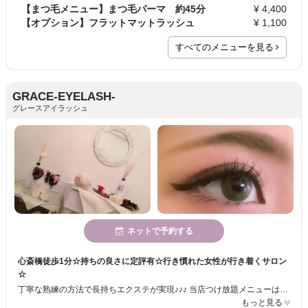
【まつ毛メニュー】まつ毛パーマ 約45分
¥ 4,400
【オプション】フラットマットラッシュ
¥ 1,100
すべてのメニューを見る
GRACE-EYELASH-
グレースアイラッシュ
ネットで予約する
心斎橋徒歩1分☆持ちの良さに定評有☆行き慣れた女性が行き着くサロン
☆
丁寧な熟練の方法で長持ちエクステが実現♪♪♪ 当店つけ放題メニューは、心斎橋エリアでは珍しい本数、時間無制限となっております♪ 好きなだけ付ける事が出来ますので他店では物足りなかった方にもオススメです！ また、付け放題で通えるお得なメニュー≪フリーパスメニュー≫フリーパスとは1ヶ月4回通い放題！！フリーパスだと、ちょっと取れてもすぐにメンテナンスOK☆☆
もっと見る