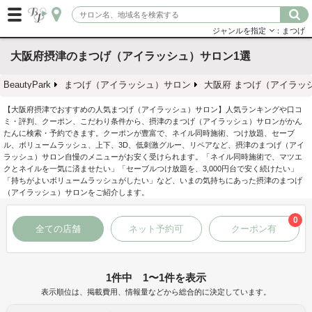
ジャンルを指定
：まつげ
大阪府摂津のまつげ（アイラッシュ）サロン1選
BeautyPark
まつげ（アイラッシュ）サロン
大阪府 まつげ（アイラッ
【大阪府摂津でおすすめの人気まつげ（アイラッシュ）サロン】人気ランキングや口コ
ミ・評判、クーポン、こだわり条件から、摂津のまつげ（アイラッシュ）サロンがかん
たんに検索・予約できます。クーポンが豊富で、ネイル同時施術、つけ放題、セーブ
ル、ボリュームラッシュ、上下、3D、低刺激グルー、リペアなど、摂津のまつげ（アイ
ラッシュ）サロン自慢のメニューがお安く受けられます。「ネイル同時施術で、マツエ
クとネイルを一気に済ませたい」「セーブルつけ放題を、3,000円台で安く続けたい」
「持ちがよいボリュームラッシュがしたい」など、いまの気持ちにあった摂津のまつげ
（アイラッシュ）サロンをご紹介します。
0
全ての店舗
ネット予約可
クーポン有
1件中 1〜1件を表示
表示順位は、掲載費用、情報量などから総合的に決定しています。