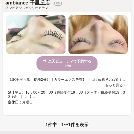
ambiance 千里丘店
アンビアンスセンリオカテン
楽天ビューティで予約する
[PR]
【JR千里丘駅 徒歩2分】【カラーエクステ有】 「つけ放題￥5,378（ご新規様）」「100本￥5,400」！国産抗菌セーブルエクステ,国産グルー使用☆ アンビアンスの抗菌セーブルエクステは特許を取得している高品質エクステ♪さらに使用しているエクステ・グルーは全て国産品☆ 経験豊富な凄腕アイデザイナーが毎回施術☆ 仕上がりとモチの良さはもちろん、丁寧×スピーディーな施術が他店の違い！さらに美容室併設サロンだから流行には敏感にキャッチ！ 一重まぶた・奥二重の方も、瞳の形に合わせてデザインします！ 流行りのデザインや長さ～ナチュラル派やしっかりボリューム派の方まで、満足できるイチオシサロン☆ ワンランク上の上質サロンが千里丘駅近にアリ☆敏感肌・エクステに不安を抱えている方必見のマツエクサロンです！
もっと見る
【平日】10：00～20：00（最終受付19：00（火～木）最終受付19：3
0（金））／【…
定休日：
月曜日
1件中 1〜1件を表示