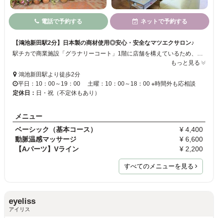
電話で予約する
ネットで予約する
【鴻池新田駅2分】日本製の商材使用◎安心・安全なマツエクサロン♪
駅チカで商業施設「グラナリーコート」1階に店舗を構えているため、立ち寄りやすいアイラッシュサロンです*.゜カールや長さ・デザインは一番似合うものを提案させていただくので、初めての方でも遠慮なくご来店ください。ハイクオリティな施術を低価格で提供いたします。つけ放題も安いのでぜひお試しを☆駐車場完備なのでお車でもOKです！
もっと見る
鴻池新田駅より徒歩2分
平日：10：00～19：00 土曜：10：00～18：00 ※時間外も応相談
定休日：
日・祝（不定休もあり）
メニュー
ベーシック（基本コース）
¥ 4,400
動脈温感マッサージ
¥ 6,600
【Aパーツ】Vライン
¥ 2,200
すべてのメニューを見る
eyeliss
アイリス