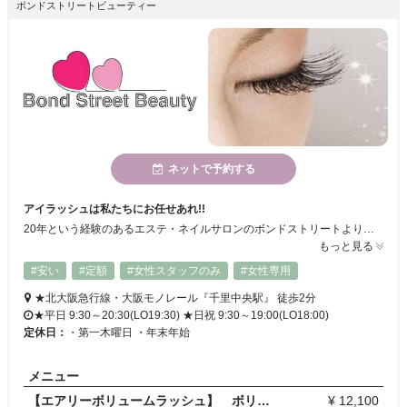
ボンドストリートビューティー
ネットで予約する
アイラッシュは私たちにお任せあれ!!
20年という経験のあるエステ・ネイルサロンのボンドストリートよりアイラッシュ専門店が加わりました♪『千里中央駅』から徒歩2分という駅チカ◎あなたのまつげが変わる?!
もっと見る
#安い
#定額
#女性スタッフのみ
#女性専用
★北大阪急行線・大阪モノレール『千里中央駅』 徒歩2分
★平日 9:30～20:30(LO19:30) ★日祝 9:30～19:00(LO18:00)
定休日：
・第一木曜日 ・年末年始
メニュー
【エアリーボリュームラッシュ】 ボリューム 90分
¥ 12,100