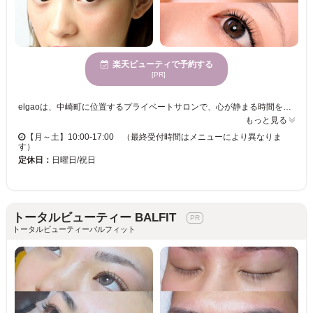
楽天ビューティで予約する
[PR]
elgaoは、中崎町に位置するプライベートサロンで、心が静まる時間を提供しています。アイリストの豊かな経験に基づき、まつげの状態や希望に合わせたデザインを緻密に提案します。スピーディーかつ丁寧な施術で、持ちの良いマツエクを実現。個室完備のため、リラックスして過ごすことができ、大人の美しさを引き立てます。落ち着いた雰囲気の中、上質な時間を過ごし、日常を忘れる静かなひとときを楽しんでください。施術前後には周辺のカフェもお楽しみいただけます。
もっと見る
【月～土】10:00-17:00 （最終受付時間はメニューにより異なりま
す）
定休日：
日曜日/祝日
トータルビューティー BALFIT
トータルビューティーバルフィット