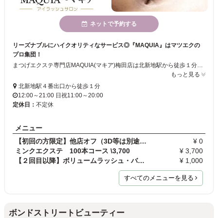
ネットで予約する
リーズナブルにハイクオリティなサービス◎『MAQUIA』はマツエクの
プロ集団！
まつげエクステ専門店MAQUIA(マキア)梅田店は北新地駅から徒歩１分と利便性抜群！当店は実績・経験ともに豊富なスタッフが揃い、しかも全員美容師免許を取得済み。 だから高い質の仕上がりをお約束いたします。丁寧なカウンセリングと豊富なメニューでビギナーの方も安心してマツエクデビュー☆ができますよ。ぜひ一度ご来店ください！
もっと見る
北新地駅４番出口から徒歩１分
12:00～21:00 日祝11:00～20:00
定休日：
不定休
メニュー
【初回の方限定】他店オフ（3D等は別途1000円）
¥ 0
ミンクエクステ 100本コース \3,700
¥ 3,700
【２回目以降】ボリュームラッシュ・バインドロック…
¥ 1,000
すべてのメニューを見る
ボンドストリートビューティー