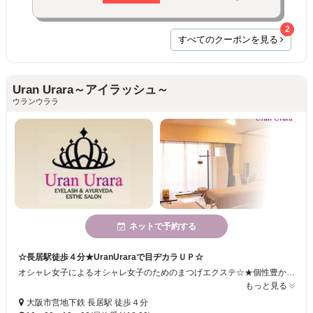
2
すべてのクーポンを見る
Uran Urara～アイラッシュ～
ウランウララ
ネットで予約する
☆長居駅徒歩４分★UranUraraで目ヂカラＵＰ☆
オシャレ女子によるオシャレ女子のためのまつげエクステ☆★個性豊かなスタッフが貴方の目もとを綺麗に演出♪
もっと見る
大阪市営地下鉄 長居駅 徒歩４分