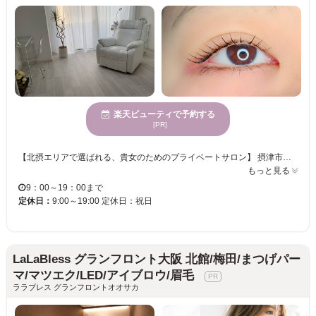
楽天ビューティで予約する
[PR]
【北摂エリアで選ばれる、貴女のためのプライベートサロン】 摂津市・吹田・茨木・高槻・岸辺エリアから好アクセス。 「自分に似合うデザインがわからない」「すぐ取れてしまう」そんなお悩みはありませんか？ ■当サロンのこだわり 1. 圧倒的な高持続と軽さ フラットラッシュや最新のLEDマツエクを導入。付けていることを忘れるほどの軽さと、忙しいママさんにも嬉しい「持ちの良さ」を実現します。 2. 黄金比を叶える似合わせデザイン パリジェンヌラッシュリフトやまつげパーマ（上下）で、瞳を一番美しく見せる角度を提案。アイブロウ（眉・まゆ）メニューとのセットで、お顔全体の清潔感を一気に引き上げます。 3. 安心の完全個室 ベビーカー入店もOK！周りを気にせず、ラッシュアディクトやエグータムでの美容液ケア相談も可能です。 ボリュームラッシュ、シングル、束感まつ毛、韓国風デザインまで幅広く対応。丁寧なカウンセリングで、理想以上の目元をお約束します。
もっと見る
9：00～19：00まで
定休日：
9:00～19:00 定休日：祝日
LaLaBless グランフロント大阪 北館/梅田/まつげパー
マ/マツエク/LED/アイブロウ/眉毛
ララブレス グランフロントオオサカ