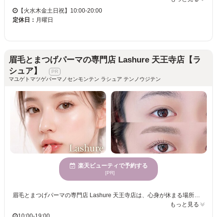
【火水木金土日祝】10:00-20:00
定休日：
月曜日
眉毛とまつげパーマの専門店 Lashure 天王寺店【ラ
シュア】
マユゲトマツゲパーマノセンモンテン ラシュア テンノウジテン
楽天ビューティで予約する
[PR]
眉毛とまつげパーマの専門店 Lashure 天王寺店は、心身が休まる場所で、多様な年齢向けに向けたサービスが楽しめます。プライベート感たっぷりの個室空間での全ての施術を1人で対応いたしますので、初めてのお客様でも安心してご利用いただけます。精巧なカウンセリングを通じ、個々の骨格・目元にぴったりのデザインを提案し、まつ毛パーマやトレンドの眉毛スタイリングで、日々のメイク時間を短縮しながら自然とおしゃれな印象を演出します。各種支払いに対応するため、気軽にご来店いただける環境です。Lashure 天王寺店で、あなただけの輝きを手に入れてください。
もっと見る
10:00-19:00