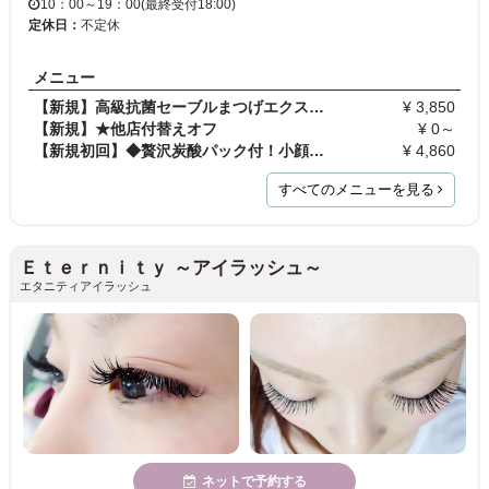
10：00～19：00(最終受付18:00)
定休日：
不定休
メニュー
【新規】高級抗菌セーブルまつげエクステコーティン…
¥ 3,850
【新規】★他店付替えオフ
¥ 0～
【新規初回】◆贅沢炭酸パック付！小顔造形フェイシャ…
¥ 4,860
すべてのメニューを見る
Ｅｔｅｒｎｉｔｙ ～アイラッシュ～
エタニティアイラッシュ
ネットで予約する