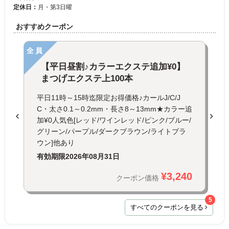
定休日：
月・第3日曜
おすすめクーポン
全員
【平日昼割♪カラーエクステ追加¥0】
まつげエクステ上100本
平日11時～15時迄限定お得価格♪カールJ/C/J
C・太さ0.1～0.2mm・長さ8～13mm★カラー追
加¥0人気色[レッド/ワインレッド/ピンク/ブルー/
グリーン/パープル/ダークブラウン/ライトブラ
ウン]他あり
有効期限
2026年08月31日
¥3,240
クーポン価格
5
すべてのクーポンを見る