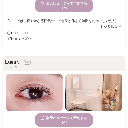
楽天ビューティで予約する
[PR]
Poleaでは、穏やかな雰囲気の中で心身が休まる時間をお過ごしいただけます。初めて美容サロンを訪れる方でも、その居心地の良さに安心していただけるよう、全ての施術を1人で丁寧に対応します。骨格や雰囲気に合わせた自然に整った眉の提案が得意で、お客様の魅力を引き立てます。清潔感と自分らしさを引き出す眉スタイルを提供し、自然派からキリッとした印象まで対応可能な多様なまつげメニューをご用意しています。特に30代以上のナチュラル思考の方に支持されているプライベートな空間で、お手頃価格で新しい自分を発見してみませんか。ご家族連れでも安心して利用できるよう、個室や駐車場も完備しています。ぜひPoleaで心身が整うひとときを過ごしてください。
もっと見る
10:00-20:00
定休日：
不定休
Lueur.
リュール
楽天ビューティで予約する
[PR]