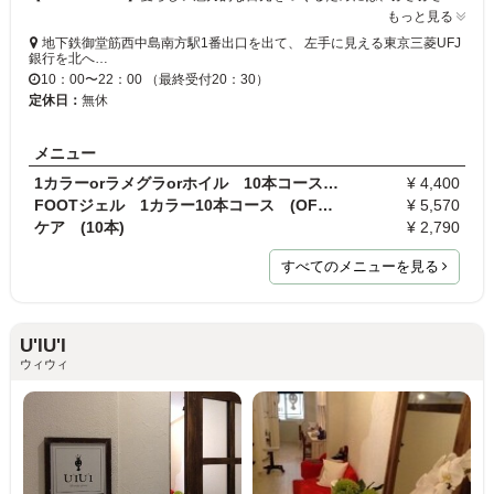
もっと見る
地下鉄御堂筋西中島南方駅1番出口を出て、 左手に見える東京三菱UFJ
銀行を北へ…
10：00〜22：00 （最終受付20：30）
定休日：
無休
メニュー
1カラーorラメグラorホイル 10本コース(OFF代￥0)
¥ 4,400
FOOTジェル 1カラー10本コース (OFF代￥0)
¥ 5,570
ケア (10本)
¥ 2,790
すべてのメニューを見る
U'IU'I
ウィウィ