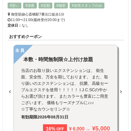
#安い
#深夜
#定額
#個室
#女性スタッフのみ
御堂筋線心斎橋駅7番出口徒歩1分
11:00〜21:00(最終受付20:00まで)
定休日：
なし
おすすめクーポン
全員
本数・時間無制限☆上付け放題
当店のお取り扱いエクステンションは、 衛生
面、安全性、万全を期しております。 また、取
り扱いのエクステンションは、 抗菌、高級セー
ブルエクステを使用！！！！！ I.J.C.SCの中か
らお選び頂けます。 またカラーも豊富にご用意
ございます。 価格もリーズナブルに♪♪♪
☆丁寧なカウンセリング☆
有効期限
2026年08月31日
¥5,000
¥ 6,000 →
16%
OFF