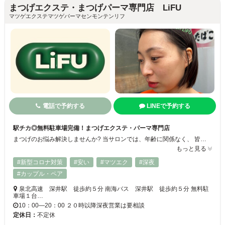
まつげエクステ・まつげパーマ専門店 LiFU
マツゲエクステマツゲパーマセンモンテンリフ
電話で予約する
LINEで予約する
駅チカ◎無料駐車場完備！まつげエクステ・パーマ専門店
まつげのお悩み解決しませんか? 当サロンでは、年齢に関係なく、 皆様にまつげパーマを楽しんで頂けるよう 満足頂けるサービスを提供しています. ナチュラルなデザインやボリュームデザイン、 自まつ毛のお悩みに合わせたデザインなど お客様のご要望に合わせて施術いたします. まつげパーマ・まつげエクステで まつげのお悩みを解決し 目元を美しく引き立て、 自信を持って輝けるようサポートいたします.
もっと見る
#新型コロナ対策
#安い
#マツエク
#深夜
#カップル・ペア
泉北高速 深井駅 徒歩約５分 南海バス 深井駅 徒歩約５分 無料駐
車場１台…
10：00―20：00 ２０時以降深夜営業は要相談
定休日：
不定休