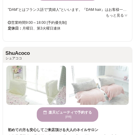
”DAM”とはフランス語で"貴婦人"といいます。『DAM hair』はお客様一人一人を大切に！をモットーとして。。。 当店は、全ての女性にまつ毛エクステを楽しんでいただきたいという想いで、心を込めて施術いたします。 ＜NEWカラーマツエク！＞ じわじわと人気のあるカラーマツエク！カラーをご希望される方も増えてきたということで従来のカラーに加え、ご要望の多かった『マカロンカラー』が仲間入りしました！カラーを取り入れて目元のお洒落を楽しみましょう♪ ＜キッズルーム完備！＞ 一年を通してお客様にキレイで頂けるよう、色んなメニューを提案していきます。お庭で大切に育てたお花が花開くように、この『DAM hair garden』にたくさんの喜びの笑顔を咲かせたい---- スタッフ一同、皆様のお越しをお待ちしております。
もっと見る
営業時間9:00～18:00 [予約優先制]
定休日：
月曜日、第3火曜日連休
ShuAcoco
シュアココ
楽天ビューティで予約する
[PR]
初めての方も安心してご来店頂ける大人のネイルサロン