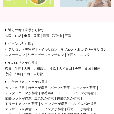
近くの都道府県から探す
大阪
京都
奈良
兵庫
滋賀
和歌山
三重
ジャンルから探す
ヘアサロン・美容室
ネイルサロン
マツエク・まつげパーマサロン
エステサロン
リラクゼーションサロン
美容クリニック
他のエリアから探す
奈良
生駒
天理
大和郡山
橿原
大和高田
香芝
葛城
桜井
宇陀
御所
五條
吉野郡
こだわりメニューから探す
カットが得意
カラーが得意
パーマが得意
エクステが得意
デジタルパーマが得意
縮毛矯正・ストレートパーマが得意
前髪カットが得意
黒染めが得意
白髪染めが得意
トリートメントが得意
シャンプーが得意
ヘッドスパが得意
マッサージが得意
シェービングが得意
眉カットが得意