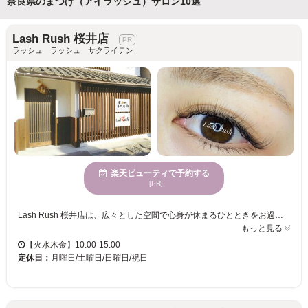
奈良県のまつげ（アイラッシュ）サロン10選
Lash Rush 桜井店
ラッシュ ラッシュ サクライテン
楽天ビューティで予約する
[PR]
Lash Rush 桜井店は、広々とした空間で心身が休まるひとときをお過ごしいただけます。駐車場も完備しておりますので、お車でのお越しも便利です。若い方々から支持を得ているLash Rush 桜井店は、あなただけの魅力を最大限に引き出すマンツーマンの対応で、理想の自分に近づくお手伝いをいたします。この穏やかな雰囲気の中で、心身ともにリフレッシュし、新しい自分を発見してみませんか。お客様に寄り添いながら、お手頃価格で気軽に彩り豊かなまつげを楽しんでいただけます。皆様のご来店を心よりお待ちしております。
もっと見る
【火水木金】10:00-15:00
定休日：
月曜日/土曜日/日曜日/祝日