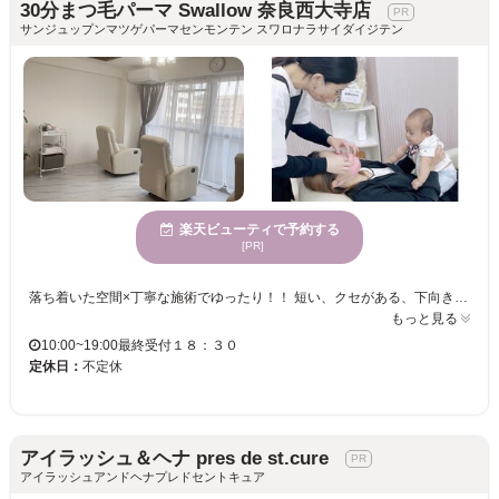
30分まつ毛パーマ Swallow 奈良西大寺店
サンジュップンマツゲパーマセンモンテン スワロナラサイダイジテン
楽天ビューティで予約する
[PR]
落ち着いた空間×丁寧な施術でゆったり！！ 短い、クセがある、下向きなど、ボリュームがない・・・様々なまつ毛のお悩みをお聞かせください！！ 持続性◎根元からしっかり立ち上げます♪魅力的なまつげに☆
もっと見る
10:00~19:00最終受付１８：３０
定休日：
不定休
アイラッシュ＆ヘナ pres de st.cure
アイラッシュアンドヘナプレドセントキュア