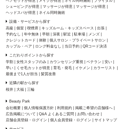
ヘアセットが得意
メイクが得意
ネイル同時施術
ブライダル
シェービングが得意
マッサージが得意
マッサージが得意
ヘッドスパが得意
ネイル同時施術
設備・サービスから探す
高級
個室
喫煙席
キッズルーム・キッズスペース
出張
予約なし
年中無休
早朝
深夜
駅近
駐車場
メンズ
クレジットカード
体験
個人サロン・プライベートサロン
カップル・ペア
ロング料金なし
当日予約
QRコード決済
こだわりポイントから探す
学割
女性スタッフのみ
カウンセリング重視
ベテラン
安い
早い
くせ毛カットが得意
育毛・発毛
イケメン
カラーリスト
最後まで1人が担当
髪質改善
近隣の駅から探す
桜井
大福
三輪
Beauty Park
会社概要
個人情報保護方針
利用規約
掲載ご希望の店舗様へ
広告掲載について
Q&A よくあるご質問
お問い合わせ
店舗会員登録・ログイン
個人会員登録・ログイン
サイトマップ
サービス