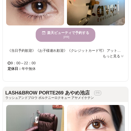
楽天ビューティで予約する
[PR]
《当日予約歓迎》《お子様連れ歓迎》《クレジットカード可》 アットホームな店内では、落ち着いた空間で安心してお寛ぎ頂けます☆いつでも気軽に通えるお店を目指して☆低価格☆持続力☆高技術でお出迎え致します♪是非一度お越しください！お客様のご来店を心よりお待ちしております！ ７日以上１０日未満のご来店で半額でお直し致します。１０日以上の場合は全額お客様負担とさせて頂きます。メッセージやお電話でご連絡お願い致します♪ （全オフされていない場合やデザイン・長さの変更等は保証外） お子様連れの場合ソファで一人で待てるお子様に限ります。
もっと見る
9：00～22：00
定休日：
年中無休
LASH&BROW PORTE269 あやめ池店
ラッシュアンドブロウ ポルテニーロクキュー アヤメイケテン