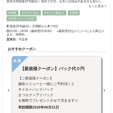
奈良天理国道25号線沿い 初めての方、お爪にお悩みのある方も安心して通えるサロンです ママネイリストオーナーと人生経験豊富なスタッフがお迎えします ネイルスクール&ビューティースクールも同room内にて開講中! プロのネイリストを目覚す方はもちろん セルフネイルをしっかり習得したい方へのレッスンもしています！
もっと見る
#深夜
#ブライダル
#ギフト券あり
#定額
#女性スタッフのみ
国道25号線沿い 天理駅から車で4分
10:00～19:00（最終受付19:00） ※最終受付はメニューにより異なり
ます。時間外…
定休日：
不定休
おすすめクーポン
全員
【新規様クーポン】パック代０円
【ご新規様クーポン】
施術メニューと一緒にご予約頂くと
ネイル＝ハンドパック
まつエク＝アイパック
を無料でプレゼントさせて頂きます☆
有効期限
2026年08月31日