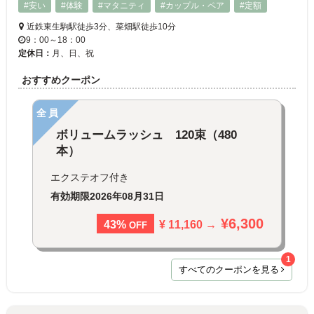
#安い
#体験
#マタニティ
#カップル・ペア
#定額
近鉄東生駒駅徒歩3分、菜畑駅徒歩10分
9：00～18：00
定休日：
月、日、祝
おすすめクーポン
全員
ボリュームラッシュ 120束（480
本）
エクステオフ付き
有効期限
2026年08月31日
¥6,300
¥ 11,160 →
43%
OFF
1
すべてのクーポンを見る