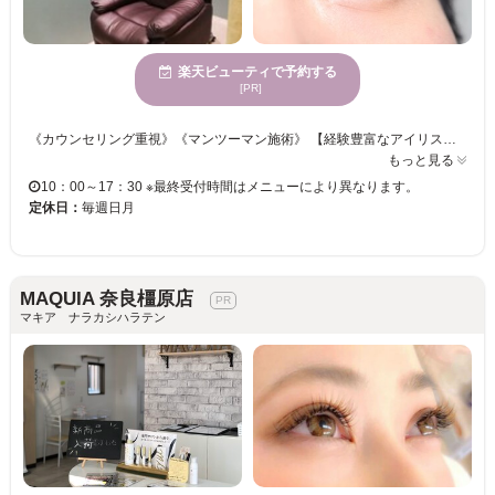
楽天ビューティで予約する
[PR]
《カウンセリング重視》《マンツーマン施術》 【経験豊富なアイリストが、貴女の目元を素敵にチェンジ♪ナチュラルな印象に仕上げます！】 魅力的なまつ毛で、瞳の魅力をもっと引き出すお手伝い☆仕上がりの違いを体感してください♪♪ 駅チカだから、お買い物帰りに気軽に立ち寄れる♪顔の印象を決める眉を整えるだけでも◎ どんなデザインもお任せ下さい♪ワンランク上の目元を叶えるなら・・【LASH＆BROW PORTE269】☆
もっと見る
10：00～17：30 ※最終受付時間はメニューにより異なります。
定休日：
毎週日月
MAQUIA 奈良橿原店
マキア ナラカシハラテン