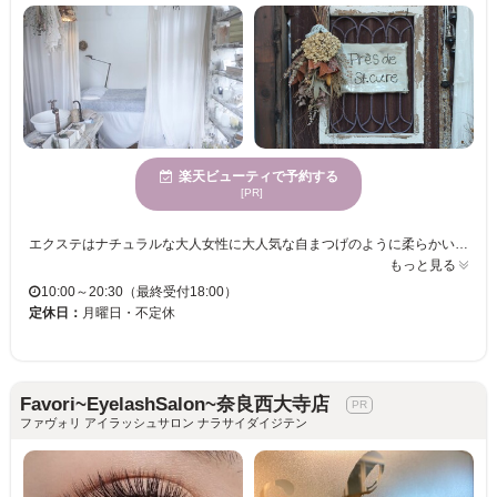
楽天ビューティで予約する
[PR]
エクステはナチュラルな大人女性に大人気な自まつげのように柔らかいフラットラッシュを使用。 着け心地抜群なのでぜひお試しください。 まつ毛パーマは高濃度なオーガニックトリートメントでケアしながら可能な限りまつげを傷ませない施術をさせて頂きます。 ロットも多数ご用意してしていますので、それぞれのお目元を見てロット選択させて頂きます。 お一人様づつの完全ご予約制ですので、ゆったりと寛ぎながら癒しのお時間をお過ごし頂きます。 ぜひご来店を心よりお待ち申し上げております。
もっと見る
10:00～20:30（最終受付18:00）
定休日：
月曜日・不定休
Favori~EyelashSalon~奈良西大寺店
ファヴォリ アイラッシュサロン ナラサイダイジテン