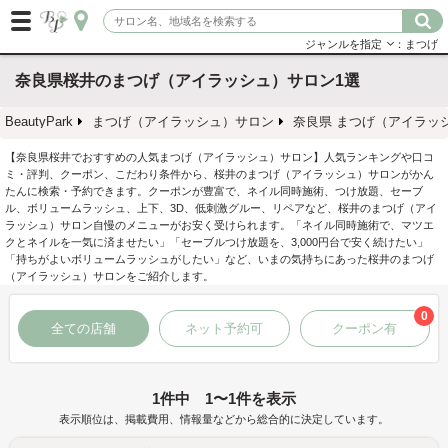
ジャンルを指定
：まつげ
奈良県桜井のまつげ（アイラッシュ）サロン1選
BeautyPark
まつげ（アイラッシュ）サロン
奈良県 まつげ（アイラッ
【奈良県桜井でおすすめの人気まつげ（アイラッシュ）サロン】人気ランキングや口コ
ミ・評判、クーポン、こだわり条件から、桜井のまつげ（アイラッシュ）サロンがかん
たんに検索・予約できます。クーポンが豊富で、ネイル同時施術、つけ放題、セーブ
ル、ボリュームラッシュ、上下、3D、低刺激グルー、リペアなど、桜井のまつげ（アイ
ラッシュ）サロン自慢のメニューがお安く受けられます。「ネイル同時施術で、マツエ
クとネイルを一気に済ませたい」「セーブルつけ放題を、3,000円台で安く続けたい」
「持ちがよいボリュームラッシュがしたい」など、いまの気持ちにあった桜井のまつげ
（アイラッシュ）サロンをご紹介します。
0
全ての店舗
ネット予約可
クーポン有
1件中 1〜1件を表示
表示順位は、掲載費用、情報量などから総合的に決定しています。