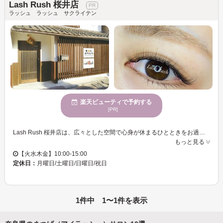
Lash Rush 桜井店
ラッシュ ラッシュ サクライテン
楽天ビューティで予約する
[PR]
Lash Rush 桜井店は、広々とした空間で心身が休まるひとときをお過ごしいただけます。駐車場も完備しておりますので、お車でのお越しも便利です。若い方々から支持を得ているLash Rush 桜井店は、あなただけの魅力を最大限に引き出すマンツーマンの対応で、理想の自分に近づくお手伝いをいたします。この穏やかな雰囲気の中で、心身ともにリフレッシュし、新しい自分を発見してみませんか。お客様に寄り添いながら、お手頃価格で気軽に彩り豊かなまつげを楽しんでいただけます。皆様のご来店を心よりお待ちしております。
もっと見る
【火水木金】10:00-15:00
定休日：
月曜日/土曜日/日曜日/祝日
1件中 1〜1件を表示