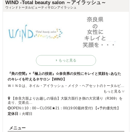
WIND -Total beauty salon ～アイラッシュ～
ウィンドトータルビューティサロンアイラッシュ
もっと見る
『美の空間』×『極上の技術』☆奈良県の女性にキレイと笑顔を♪あなた
のキレイを叶えるネサロン【WIND】
ＷＩＮＤは、ネイル・アイラッシュ・メイク・ヘアセットのトータルビューティサロンです。ゆったりとくつろげる空間で、ほんの少しの贅沢を楽しむためのプライベートサロンとしてご利用頂いています。 普段使いの指先のお手入れから、ブライダルネイルまで！また、ヘアセット・フルメイクもご満足いただけます。ＪＮＡネイリスト検定対応のネイルスクールも併設しております。婚礼前のヘアセットやフルメイク、ちょっとしたお出かけ前のヘアセットなどが気軽にお楽しみいただけます。
もっと見る
【奈良方面よりお越しの場合】大阪方面行き側の大宮通り（R369）を
走り、交差点…
OPEN☆10：00～CLOSE★21：00(19:00最終受付) 【※予約優先性】
定休日：
火曜日
メニュー