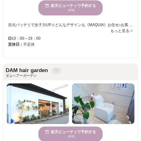
楽天ビューティで予約する
[PR]
目元パッチリで女子力UP☆どんなデザインも《MAQUIA》お任せ♪お客様のお仕事や普段の生活に合わせて、ナチュラルからボリュームUPまでプロがご提案致します！！エクステの種類が豊富＆高技術者の施術で満足度は◎“モチの良さ＆リーズナブルな価格”も自慢なので、『パッチリeye』がずっと続く★《MAQUIA》で輝く目元を手に入れてみませんか♪？
もっと見る
10：00～19：00
定休日：
不定休
DAM hair garden
ダムヘアーガーデン
楽天ビューティで予約する
[PR]