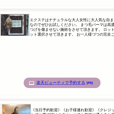
エクステはナチュラルな大人女性に大人気な自ま
なのでぜひお試しください。 まつ毛パーマは高
つげを傷ませない施術をさせて頂きます。 ロッ
ット選択させて頂きます。 お一人様づつの完全
楽天ビューティで予約する
[PR]
《当日予約歓迎》《お子様連れ歓迎》《クレジッ