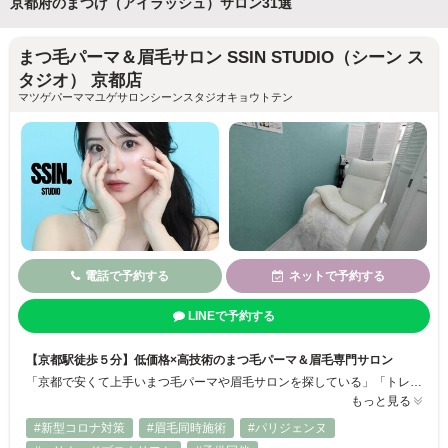
京都府のまつげ（アイラッシュ）サロン31選
まつ毛パーマ＆眉毛サロン SSIN STUDIO（シーン ス
タジオ） 京都店
マツゲパーママユゲサロンシーンスタジオキョウトテン
電話で予約する
ネットで予約する
LINEで予約する
【京都駅徒歩５分】低価格×高技術のまつ毛パーマ＆眉毛専門サロン
「京都で安くて上手いまつ毛パーマや眉毛サロンを探している」「トレンドのハリウッドブロウリフトを受けてみたい」そんな方におすすめなのが、SSIN STUDIO 京都店。専門店ならではの豊富なデザインと確かな技術力で、あなたの“なりたい”を叶えるお手伝いをいたします◎
もっと見る
#新型コロナ対策
#眉毛同時施術
#パリジェンヌ