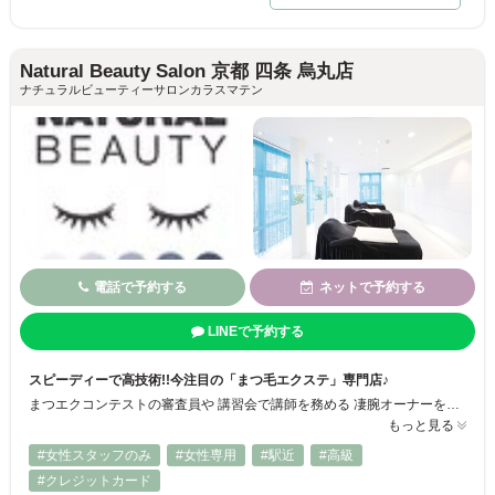
Natural Beauty Salon 京都 四条 烏丸店
ナチュラルビューティーサロンカラスマテン
電話で予約する
ネットで予約する
LINEで予約する
スピーディーで高技術!!今注目の「まつ毛エクステ」専門店♪
まつエクコンテストの審査員や 講習会で講師を務める 凄腕オーナーをはじめ、 まつエク1級インストラクター資格保持者やコンテスト最終決勝入賞者を輩出しているサロンです。 美容師免許100%で衛生や安全面をクリアしております。 ブライダルやイベントからナチュラルな普段使いのエクステまで～ 皆様のご来店を心から、お待ちしております♪
もっと見る
#女性スタッフのみ
#女性専用
#駅近
#高級
#クレジットカード