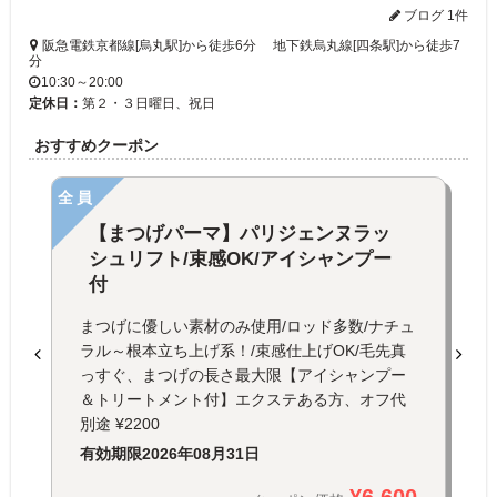
ブログ 1件
阪急電鉄京都線[烏丸駅]から徒歩6分 地下鉄烏丸線[四条駅]から徒歩7
分
10:30～20:00
定休日：
第２・３日曜日、祝日
おすすめクーポン
全員
【まつげパーマ】パリジェンヌラッ
シュリフト/束感OK/アイシャンプー
付
まつげに優しい素材のみ使用/ロッド多数/ナチュ
ラル～根本立ち上げ系！/束感仕上げOK/毛先真
っすぐ、まつげの長さ最大限【アイシャンプー
＆トリートメント付】エクステある方、オフ代
別途 ¥2200
有効期限
2026年08月31日
¥6,600