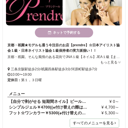
ネットで予約する
京都・祇園★モデルも通う今注目のお店【prendre】☆日本アイリスト協
会１級・日本ネイリスト協会１級保持者の実力派揃い！！
京都・祇園。そんな風情のある花街でJNA１級【ネイル】JEA１級【まつげエクステ】資格保持の実力派揃いのプランドールでいつもとは少し違う自分を手に入れてはみませんか？今、話題のまつ毛エクステンション、バイオジェルネイル、スカルプチュアネイルをご提供致しております☆彡当店ではネイルとまつげエクステ、同時施術できますので、お忙しい方にもオススメです！！是非この機会にお立ち寄り下さいませ♪
もっと見る
三条京阪駅徒歩2分/祇園四条駅徒歩3分/河原町駅徒歩7分
10:00〜19:00
定休日：
第１，３日曜
メニュー
【自分で剥がせる 短期間ネイル】ピールオフジェル
¥ 0～
シンプルジェル￥4700((※付け替えの際はオフを選択)
¥ 4,700～
フット☆ワンカラー￥5300(※付け替えの際はオフを選択)
¥ 5,300～
すべてのメニューを見る