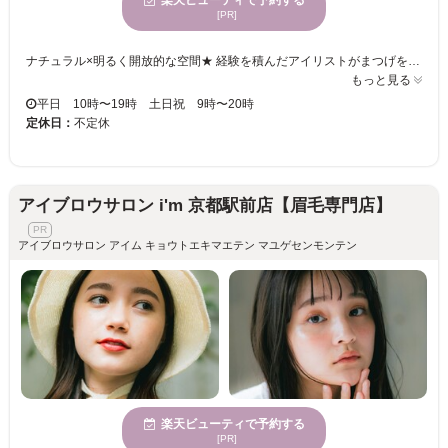
楽天ビューティで予約する
[PR]
ナチュラル×明るく開放的な空間★ 経験を積んだアイリストがまつげを労りながら丁寧に施術します。 カウンセリングでは些細なお悩みや不明点をご相談ください。 それぞれの状態や形にピッタリのエクステをセレクトします。 センスが詰まった周りと差がつく目元を堪能・・・♪♪ 初心者様もマツエクデビューにいかがでしょうか。お客様のご来店お待ちしております♪
もっと見る
平日 10時〜19時 土日祝 9時〜20時
定休日：
不定休
アイブロウサロン i'm 京都駅前店【眉毛専門店】
アイブロウサロン アイム キョウトエキマエテン マユゲセンモンテン
楽天ビューティで予約する
[PR]