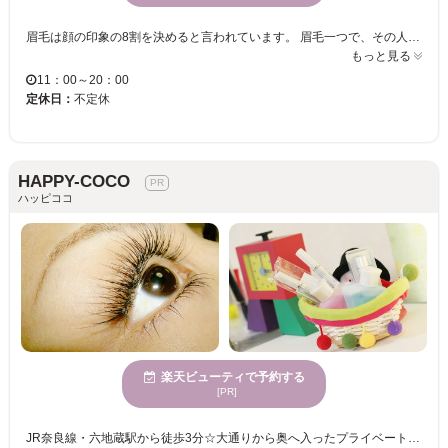
眉毛は顔の印象の8割を決めると言われています。 眉毛一つで、その人の雰囲気は、凛々しくもなり、優しくもなり、可愛くもなり、頼れる男らしくもなります。 私たちi’m (アイム) は、そんな重要なパーツである眉毛を、お客様の輪郭や自眉毛の特徴を活かして、似合う眉毛デザインをご提案いたします。 また、普段のメイクや、ファッション、なりたい雰囲気もお聞かせいただきながら、ご納得のいくデザインを、確かなアイブロウスキルで叶えさせて頂きます。 アイブロウデザインのエキスパートたちへ、是非一度ご相談下さい。 i’m（アイム）スタッフ一同、皆様のご来店を心からお待ちしております。
もっと見る
11：00～20：00
定休日：
不定休
HAPPY-COCO
ハッピココ
楽天ビューティで予約する
[PR]
JR奈良線・六地蔵駅から徒歩3分☆大通りから奥へ入ったプライベートトータルケアサロン『HAPPY-COCO (ハッピココ)』 【まつ毛エクステ・ネイル・フェイシャルエステ】をご用意しており、キレイになろうと思ったときに好きなメニューを受けられるのが自慢です☆お選び頂いたメニュー別に施術ルームも異なり、担当スタッフがマンツーマンでトータル的に施術・アドバイスさせて頂きます！気になる事があれば、何でもご相談下さい♪ 【おススメは、「トゥルーエクステ」と「まつ毛カール」】 まつ毛エクステは、お好みの長さ・太さ・カールからその人のイメージや雰囲気に合わせて自然な印象に仕上がるだけでなく、質感にこだわりを持ち、1本1本に専用液で装着する丁寧施術★ まつ毛カールのロットも多種多様、お客様のまぶたの加減、まつ毛の太さ、まつ毛の痛み加減を見極め、出来上がりにこだわりを、持ち続け、衛生面にも徹底しています。 【完全予約制】でお届けする美のためのくつろぎ感と「キレイになった！」と感動するその瞬間を、しっかり体験して頂けます！