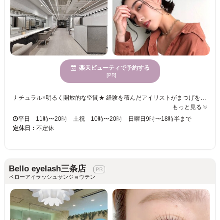
楽天ビューティで予約する
[PR]
ナチュラル×明るく開放的な空間★ 経験を積んだアイリストがまつげを労りながら丁寧に施術します。 カウンセリングでは些細なお悩みや不明点をご相談ください。 それぞれの状態や形にピッタリのエクステをセレクトします。 センスが詰まった周りと差がつく目元を堪能・・・♪♪ 初心者様もマツエクデビューにいかがでしょうか。お客様のご来店お待ちしております♪
もっと見る
平日 11時〜20時 土祝 10時〜20時 日曜日9時〜18時半まで
定休日：
不定休
Bello eyelash三条店
ベローアイラッシュサンジョウテン