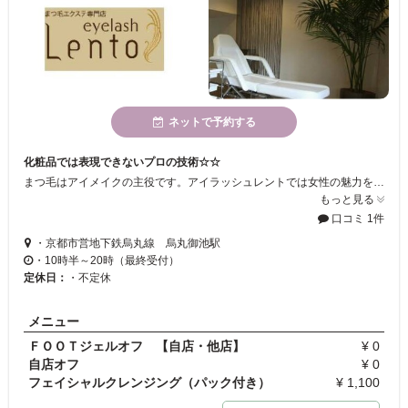
ネットで予約する
化粧品では表現できないプロの技術☆☆
まつ毛はアイメイクの主役です。アイラッシュレントでは女性の魅力を最大限引き出すお手伝いをさせていただきます！ブライダルプランもご用意しております＊人生の大切な日に、涙をこぼしても安心のまつげエクステをどうぞ♪
もっと見る
口コミ 1件
・京都市営地下鉄烏丸線 烏丸御池駅
・10時半～20時（最終受付）
定休日：
・不定休
メニュー
ＦＯＯＴジェルオフ 【自店・他店】
¥ 0
自店オフ
¥ 0
フェイシャルクレンジング（パック付き）
¥ 1,100