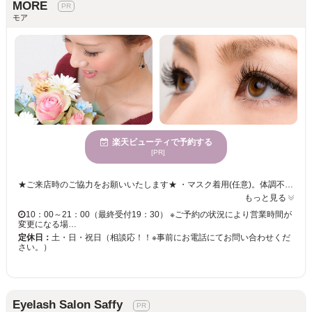
MORE
モア
楽天ビューティで予約する
[PR]
★ご来店時のご協力をお願いいたします★ ・マスク着用(任意)。体調不良の場合はご来店をお控えください。 【阪急烏丸駅・地下鉄四条駅より徒歩3分とアクセス良好♪】 清潔感のある開放的な店内で寛ぎながら・・・☆徹底した衛生管理のもとで、パッチテストも行ってくれるので、初めての方も安心してお任せできる♪高技術＆提案力であなたの「なりたい目元」を叶えるプライベートサロン「MORE（モア）」 【高持続エクステ★フラットマットラッシュ導入◎】【豊富なメニューから選べる！！つけ放題も◎】 毛質・長さ・カール・太さなど細かく選べる！！カウンセリング重視なので悩みや希望をしっかり相談♪要望に合せてオーダーメイドの目元を実現してくれる♪敏腕アイリストによる丁寧な施術はモチの良さが◎リペアメニューは2週間から4週間まで！！本数も細かく選べる長期間のアフターケアがバッチリ！！お得に「きれい」を持続できる♪ 魅せる目元をキープできる「MORE」はきっとあなたの「ずっと通いたいサロン」に・・・♪
もっと見る
10：00～21：00（最終受付19：30） ※ご予約の状況により営業時間が
変更になる場…
定休日：
土・日・祝日（相談応！！※事前にお電話にてお問い合わせくだ
さい。）
Eyelash Salon Saffy