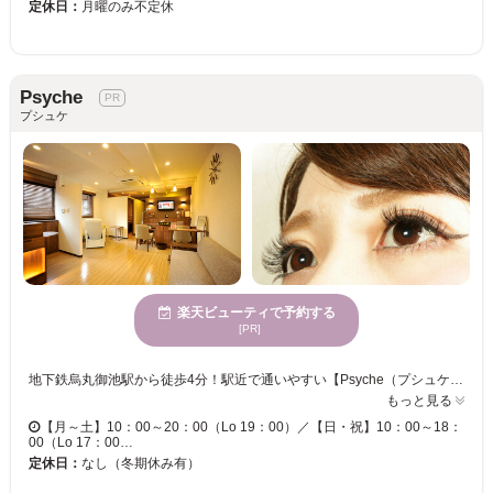
定休日：
月曜のみ不定休
Psyche
プシュケ
楽天ビューティで予約する
[PR]
地下鉄烏丸御池駅から徒歩4分！駅近で通いやすい【Psyche（プシュケ）】は、エステ・リラクゼーション・ネイル・マツエクのメニューが1カ所で揃う！お仕事や子育てなどで忙しい女性に嬉しいトータルビューティサロンです☆ 【クルンと上向きに♪パッチリ目元のボリュームラッシュ☆】 自まつ毛よりも細い、極細エクステを1本の自まつ毛に2本～5本をしっかり装着させるボリュームラッシュは、隙間が埋まり濃密な仕上がりでパッチリ目元に！モチが良く軽いつけ心地で気分も上向きに♪オススメメニューは『【マツエク】持続性UP◎最新レーザーエクステ導入！上付け放題120本』★ 【お顔の印象は目元から☆新しい自分に出会えます☆】 眉とまつ毛で変わるお顔の印象。アイブロウスタイリング＋まつ毛エクステで目元を美しく変えてみませんか？“優しく”“若々しく”魅せたいあなたの希望を【Psyche】がお手伝い♪今まで見たことがない新しい自分に変身☆
もっと見る
【月～土】10：00～20：00（Lo 19：00）／【日・祝】10：00～18：
00（Lo 17：00…
定休日：
なし（冬期休み有）