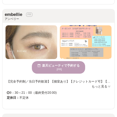
embellie
アンベリー
楽天ビューティで予約する
[PR]
【完全予約制／当日予約歓迎】【個室あり】【クレジットカード可】【その他キャッシュレス決済可】 お客様ひとりひとりに合ったデザインで”目元のキレイ”を見つけるサロンです◎ 経験豊富なスタッフが確かな技術で、ナチュラルからボリュームのある目元まで、あなたに似合うデザインをご提案致します。 お客様のまつ毛の状態を見極め、負担が少なく長持ちする施術でモチも抜群です。 朝9時半から営業しておりますので朝活したい方にもおすすめ！ カラーミックスもOK！お色多数取り揃えております。ぜひご相談ください♪
もっと見る
9：30～21：00（最終受付20:00)
定休日：
不定休