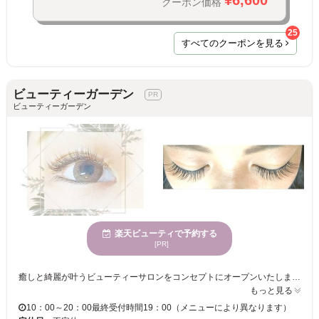
クーポン価格
25
すべてのクーポンを見る
ビューティーガーデン
ビューティーガーデン
楽天ビューティで予約する
[PR]
癒しと綺麗が叶うビューティーサロンをコンセプトにオープンいたしました。大人の女性のためのプライベートサロンです。 経験豊富で確かな腕を持つスタッフがあなたを“理想”の目元へと導きます。なりたいイメージやご希望を是非お聞かせください♪『ビューティーガーデン』で、理想以上の目元を叶えませんか？ 妊婦さんでもok！リクライニングチェア完備！ スキンケアメニューも豊富にございます♪ (要問い合わせ) 皆様にお会いできることを心より楽しみにしております！
もっと見る
10：00～20：00最終受付時間19：00（メニューにより異なります）