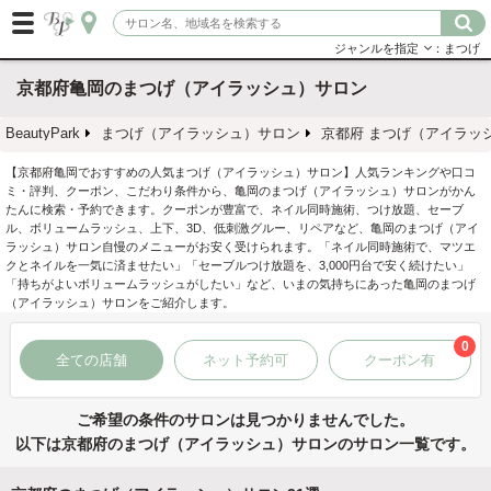
ジャンルを指定
：まつげ
京都府亀岡のまつげ（アイラッシュ）サロン
BeautyPark
まつげ（アイラッシュ）サロン
京都府 まつげ（アイラッ
【京都府亀岡でおすすめの人気まつげ（アイラッシュ）サロン】人気ランキングや口コ
ミ・評判、クーポン、こだわり条件から、亀岡のまつげ（アイラッシュ）サロンがかん
たんに検索・予約できます。クーポンが豊富で、ネイル同時施術、つけ放題、セーブ
ル、ボリュームラッシュ、上下、3D、低刺激グルー、リペアなど、亀岡のまつげ（アイ
ラッシュ）サロン自慢のメニューがお安く受けられます。「ネイル同時施術で、マツエ
クとネイルを一気に済ませたい」「セーブルつけ放題を、3,000円台で安く続けたい」
「持ちがよいボリュームラッシュがしたい」など、いまの気持ちにあった亀岡のまつげ
（アイラッシュ）サロンをご紹介します。
0
全ての店舗
ネット予約可
クーポン有
ご希望の条件のサロンは見つかりませんでした。
以下は京都府のまつげ（アイラッシュ）サロンのサロン一覧です。