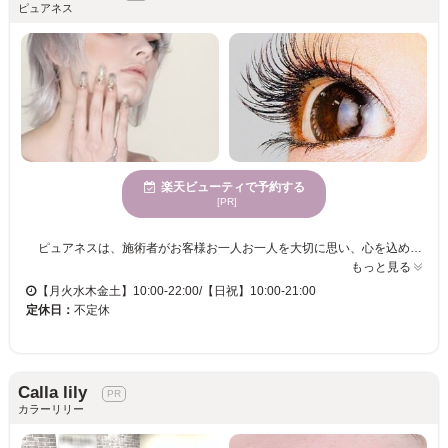
ピュアネス
楽天ビューティで予約する
[PR]
ピュアネスは、施術者がお客様お一人お一人を大切に思い、心を込めてお迎えする、穏やかな雰囲気のサロンです。ご予約は一組様限りとなっており、お子様やお友達、新郎新婦、カップル同伴でもゆっくりとお過ごし頂けます。 美容師国家管理免許や日本アイリストの資格、アロマセラピー、ネイルなどの豊富な資格を持ち、安心・安全な技術とアフターフォローで理想のお姿へと導きます。幅広い年齢層の方に向けたサービスが充実しているPURENESSで、心身が休まるひと時をお楽しみ下さい。お客様にとって特別な時間を提供します。 豊富なメイクアップ経験者が施術をします。特にウエディングメニューが豊富なサロンですので、ウエディング用のまつ毛エクステやアイブロウをはじめとしたトータルビューティーを提供しています。 当店はフェイスエステもありますので、まつ毛施術中に同時にお肌も綺麗にして頂けます！お忙しい方にも是非お勧めです! 【支払方法】PayPay, RPay, auPay 利用可 【備考】※クレジットカード支払い。
もっと見る
【月火水木金土】10:00-22:00/【日祝】10:00-21:00
定休日：
不定休
Calla lily
カラーリリー