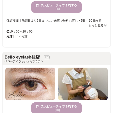
楽天ビューティで予約する
[PR]
保証期間【施術日より5日までにご来店で無料お直し・5日～10日未満ご来店の場合は半額でお直し】10日以上は全額お客様負担とさせて頂きます。オフ無しの付け足しメニューの場合は自店・他店問わず保証対象外。返金制度はありません。ご了承下さい。系列店を一度ご利用頂いたお客様は顧客様料金での施術とさせて頂いております。事前のご連絡が出来ない場合がございます。ご来店の際はマスカラ・ビューラーは使用厳禁。オフ代別途770円。同時施術のメニューで予約されていない場合、同時施術は致しかねます。予約時間に遅れると施術ができない場合がございます。チケット制度廃止に伴い、系列店でご購入頂いたチケットはご使用頂けないのでご了承下さい。ご予約状況によってはお日にち又はお時間のご変更をお願いさせて頂く場合がございます。 【キャンセルポリシー】(税込)当日時間変更550円(15分以上の遅刻は550円)、当日キャンセル1650円(営業時間内の連絡のみ)※営業時間外は1100円、無断キャンセル2200円
もっと見る
10：00～20：00
定休日：
不定休
Bello eyelash桂店
ベローアイラッシュカツラテン
楽天ビューティで予約する
[PR]