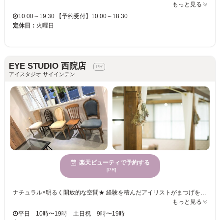
もっと見る
10:00～19:30 【予約受付】10:00～18:30
定休日：
火曜日
EYE STUDIO 西院店
アイスタジオ サイインテン
楽天ビューティで予約する
[PR]
ナチュラル×明るく開放的な空間★ 経験を積んだアイリストがまつげを労りながら丁寧に施術します。 カウンセリングでは些細なお悩みや不明点をご相談ください。 それぞれの状態や形にピッタリのエクステをセレクトします。 センスが詰まった周りと差がつく目元を堪能・・・♪♪ 初心者様もマツエクデビューにいかがでしょうか。お客様のご来店お待ちしております♪
もっと見る
平日 10時〜19時 土日祝 9時〜19時