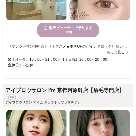
楽天ビューティで予約する
[PR]
《マンツーマン施術◎》《オススメ★モチUPのバインドロック》 短い、クセがある、下向きなど、ボリュームがない・・・様々なまつ毛のお悩みをお聞かせください！！ マツエク初めての方！苦手な方！それぞれに合わせたメニューをご用意しております！！ 「パリジェンヌ」「アイブロウワックス脱毛」「カラーバインドロック☆80束」 お客様の理想を叶えるため、種類豊富にメニューをご用意しております♪ 忙しい日々を忘れてゆったりまったりまつエク体験をしませんか？
もっと見る
【月～金】10：00～21：00／【土日祝】10：00～20：00
定休日：
不定休
アイブロウサロン i'm 京都河原町店【眉毛専門店】
アイブロウサロン アイム キョウトカワラマチテン