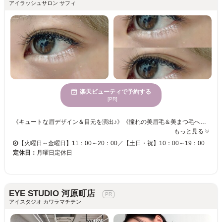
アイラッシュサロン サフィ
楽天ビューティで予約する
[PR]
《キュートな眉デザイン＆目元を演出♪》《憧れの美眉毛＆美まつ毛へ☆彡》 【”こうなりたい！”をお聞かせ下さい☆ライフスタイルに合わせた最適なスタイルをお作りさせて頂きます☆】 お好みの本数をお選びください☆彡華やかなフサフサまつげになれる♪ マツエクが苦手な方には・・・まつげパーマはいかがですか？ 瞳の魅力を引き出すお手伝いをしてくれる！まつ毛をいたわりながら施術いたします！ 気分に合わせて目元の印象をチェンジしませんか？お気軽にご来店くださいませ。
もっと見る
【火曜日～金曜日】11：00～20：00／【土日・祝】10：00～19：00
定休日：
月曜日定休日
EYE STUDIO 河原町店
アイスタジオ カワラマチテン