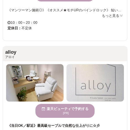
《マンツーマン施術◎》《オススメ★モチUPのバインドロック》 短い、クセがある、下向きなど、ボリュームがない・・・様々なまつ毛のお悩みをお聞かせください！！ マツエク初めての方！苦手な方！それぞれに合わせたメニューをご用意しております！！ 「パリジェンヌ」「アイブロウワックス脱毛」「カラーバインドロック100束◇」 お客様の理想を叶えるため、種類豊富にメニューをご用意しております♪ 忙しい日々を忘れてゆったりまったりまつエク体験をしませんか？
もっと見る
10：00～20：00
定休日：
不定休
alloy
アロイ
楽天ビューティで予約する
[PR]
《当日OK／駅近》最高級セーブルで自然な仕上がりに☆彡