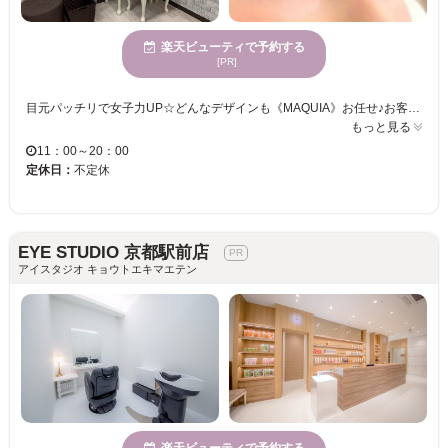
楽天ビューティで予約する
[PR]
目元パッチリで女子力UP☆どんなデザインも《MAQUIA》お任せ♪お客様のお仕事や普段の生活に合わせて、ナチュラルからボリュームUPまでプロがご提案致します！！エクステの種類が豊富＆高技術者の施術で満足度は◎“モチの良さ＆リーズナブルな価格”も自慢なので、『パッチリeye』がずっと続く★《MAQUIA》で輝く目元を手に入れてみませんか♪？
もっと見る
11：00～20：00
定休日：
不定休
EYE STUDIO 京都駅前店
アイスタジオ キョウトエキマエテン