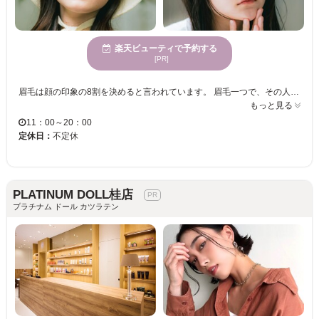
楽天ビューティで予約する
[PR]
眉毛は顔の印象の8割を決めると言われています。 眉毛一つで、その人の雰囲気は、凛々しくもなり、優しくもなり、可愛くもなり、頼れる男らしくもなります。 私たちi’m (アイム) は、そんな重要なパーツである眉毛を、お客様の輪郭や自眉毛の特徴を活かして、似合う眉毛デザインをご提案いたします。 また、普段のメイクや、ファッション、なりたい雰囲気もお聞かせいただきながら、ご納得のいくデザインを、確かなアイブロウスキルで叶えさせて頂きます。 アイブロウデザインのエキスパートたちへ、是非一度ご相談下さい。 i’m（アイム）スタッフ一同、皆様のご来店を心からお待ちしております。
もっと見る
11：00～20：00
定休日：
不定休
PLATINUM DOLL桂店
プラチナム ドール カツラテン