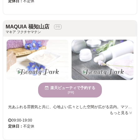
定休日：
不定休
MAQUIA 福知山店
マキア フクチヤマテン
楽天ビューティで予約する
[PR]
光あふれる雰囲気と共に、心地よい広々とした空間が広がる店内。マツエクのエキスパートによる丁寧な施術で、自然な美しさを引き出すまつげを実現。様々な世代に愛されて、多くの方に信頼されるサロン。美しい目元を求めるすべての方に！ MAQUIA 福知山店は、自然光が明るい店内で心地よいひとときを提供します。当サロンではまつげエクステの提案を得意としており、あなたの魅力を引き立てる目元を演出します。多様な年齢の方にご利用いただいているため、どなたでも安心してお越しいただけます。MAQUIA 福知山店では、お客様のニーズに応じた丁寧な対応で、思わず笑顔になれるような仕上がりを目指しています。ぜひ、心が明るくなれるこの空間で、理想の自分を手に入れましょう。
もっと見る
09:00-19:00
定休日：
不定休