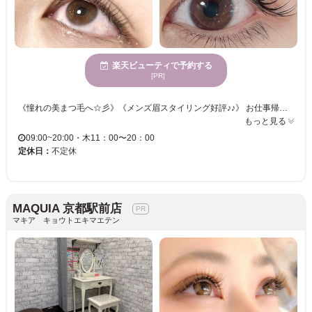
楽天ビューティで予約する
[PR]
《憧れの美まつ毛へ☆彡》《メンズ眉スタイリング好評♪♪》 お仕事帰り、お買い物帰りに気軽に立ち寄れる♪ お好みに合わせたアイデザインはもちろん、魅力的な印象になるデザインもご提案！ マツエクが苦手な方には、まつげパーマはいかがですか？ 自分ではケアが難しい眉をスッキリ整え、あなただけのデザインが叶う♪ スタッフ一同、お客様のご来店を心よりお待ちしております。
もっと見る
09:00~20:00・木11：00〜20：00
定休日：
不定休
MAQUIA 京都駅前店
マキア キョウトエキマエテン