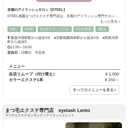
京都のアイラッシュサロン【DTEEL】
DTEEL祇園まつげエクステ専門店は、京都のアイラッシュ専門サロンです。 お財布に優しいお値段で上品・ナチュラルな仕上がりに…☆ 丁寧なカウンセリング理想の瞳に近づけます。気になる事は何でもお尋ねください！
もっと見る
#安い
#学割
#女性スタッフのみ
#女性専用
#駅近
阪急河原町駅から徒歩3分 ●京阪祇園四条駅から徒歩2分 ●四条河原
町から徒歩5…
11:00～18:00
定休日：
日曜日 不定休
メニュー
自店リムーブ（付け替え）
¥ 1,000
カラーエクステ1本
¥ 150～
すべてのメニューを見る
まつ毛エクステ専門店 eyelash Lento
マツゲエクステセンモンテンアイラッシュレント