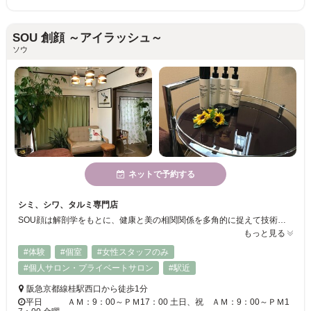
SOU 創顔 ～アイラッシュ～
ソウ
ネットで予約する
シミ、シワ、タルミ専門店
SOU顔は解剖学をもとに、健康と美の相関関係を多角的に捉えて技術と製品の相乗効果を活用した総合エイジングトリートメントです。 整形級とも呼ばれているアンチエイジングの施術は京都でこちらだけ。
もっと見る
#体験
#個室
#女性スタッフのみ
#個人サロン・プライベートサロン
#駅近
阪急京都線桂駅西口から徒歩1分
平日 ＡＭ：9：00～ＰＭ17：00 土日、祝 ＡＭ：9：00～ＰＭ1