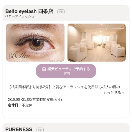
Bello eyelash 四条店
ベローアイラッシュ
楽天ビューティで予約する
[PR]
【祇園四条駅より徒歩2分】上質なアイラッシュを使用◎1人1人の目の形やお好みに合わせたデザインが大人気の『Bello』 "可愛い"を叶えるEyelash Salonが新登場☆オフ＆コーティング付きのお得サロン♪ 自然なのにどこか大人っぽさと艶感を感じさせるのは、1本1本自まつ毛に丁寧に装着し、まばたきの度に輝くから☆高技術で、仕上がりはふんわりナチュラルな大人女性♪イベント前に少し色気UPで気分もUP♪ お客様にとことん寄り添ったサービスや空間つくりにこだわり続けて、たくさんのお客様が遠方からも通う大人気サロンに！！ゆっくりしていただける半個室の空間やスタッフ対応も人気の理由♪美容室併設なので、施術後の髪のお直しも致します。
もっと見る
10:00~21:00(営業時間変動あり)
定休日：
不定休
PURENESS