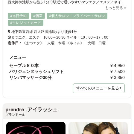
西大路御池駅から徒歩1分◇駅近で通いやすいマツエク／エステ／ネイルの施術を受けられるサロン♪高い技術力＆高品質で大人女性におススメ☆最高級セーブルを使用するマツエクは、自然な仕上がりでつけ心地も抜群！お客様の目元のお悩みやライフスタイルに合わせて、ぴったりのデザインをご提案します！初回オフ無料／つけ放題メニューでボリュームUPも◎
もっと見る
#当日予約
#個室
#個人サロン・プライベートサロン
#クレジットカード
地下鉄東西線 西大路御池駅yより徒歩1分
まつエク、エステ 10:00～20:30 ネイル 10：00～17：00
定休日：
《まつエク》 火曜 木曜 《ネイル》 火曜 日曜
メニュー
セーブル８０本
¥ 4,950
パリジェンヌラッシュリフト
¥ 7,500
リンパマッサージ30分
¥ 3,850
すべてのメニューを見る
prendre -アイラッシュ-
プランドール