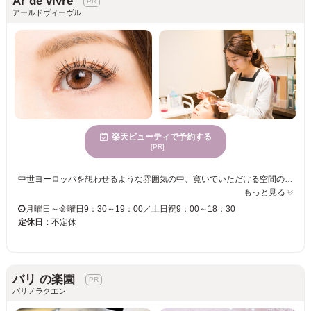
Ar de vivre
アールドヴィーヴル
楽天ビューティで予約する
[PR]
中世ヨーロッパを想わせるような雰囲気の中、寛いでいただける空間の【Ar de vivre-アールドヴィーヴル】 目元分析を行い自まつ毛の生え方を見極めることで、1人1人の目元にピッタリの『似合わせデザイン』をご提案。仕上がりはナチュラルで上品に♪こだわりの高品質＆圧倒的に低刺激なグル―を使用！自まつ毛をいたわった施術で、初めての方にもオススメですよ★ ボリューム感がほしい方は通常のお色、ナチュラルな仕上がりがお好みの方はブラウンエクステがお勧め☆同じ料金なので、その日の気分で選べちゃうのが嬉しい♪ブラウンエクステ未体験の方は是非1度お試し下さい！肌馴染みの良い【ブラウンエクステ】取扱いサロン♪ボリューム派・ナチュラル派と仕上がりが選べます！！ 常にトレンドを発信する【ALEXANDRE OF COLORS 金沢】内に併設！
もっと見る
月曜日～金曜日9：30～19：00／土日祝9：00～18：30
定休日：
不定休
バリ の楽園
バリノラクエン