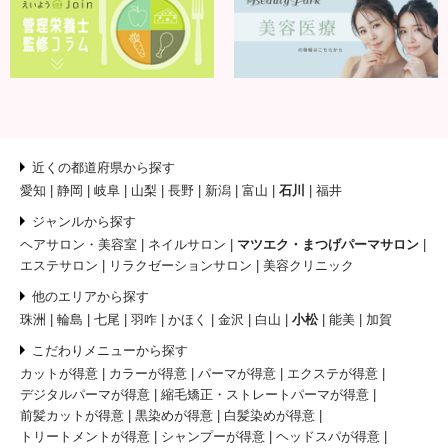
近くの都道府県から探す
愛知
静岡
岐阜
山梨
長野
新潟
富山
石川
福井
ジャンルから探す
ヘアサロン・美容室
ネイルサロン
マツエク・まつげパーマサロン
エステサロン
リラクゼーションサロン
美容クリニック
他のエリアから探す
珠洲
輪島
七尾
羽咋
かほく
金沢
白山
小松
能美
加賀
こだわりメニューから探す
カットが得意
カラーが得意
パーマが得意
エクステが得意
デジタルパーマが得意
縮毛矯正・ストレートパーマが得意
前髪カットが得意
黒染めが得意
白髪染めが得意
トリートメントが得意
シャンプーが得意
ヘッドスパが得意