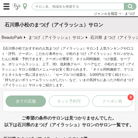
ジャンルを指定
：まつげ
石川県小松のまつげ（アイラッシュ）サロン
BeautyPark
まつげ（アイラッシュ）サロン
石川県 まつげ（アイラッ
【石川県小松でおすすめの人気まつげ（アイラッシュ）サロン】人気ランキングや口コ
ミ・評判、クーポン、こだわり条件から、小松のまつげ（アイラッシュ）サロンがかん
たんに検索・予約できます。クーポンが豊富で、ネイル同時施術、つけ放題、セーブ
ル、ボリュームラッシュ、上下、3D、低刺激グルー、リペアなど、小松のまつげ（アイ
ラッシュ）サロン自慢のメニューがお安く受けられます。「ネイル同時施術で、マツエ
クとネイルを一気に済ませたい」「セーブルつけ放題を、3,000円台で安く続けたい」
「持ちがよいボリュームラッシュがしたい」など、いまの気持ちにあった小松のまつげ
（アイラッシュ）サロンをご紹介します。
0
全ての店舗
ネット予約可
クーポン有
ご希望の条件のサロンは見つかりませんでした。
以下は石川県のまつげ（アイラッシュ）サロンのサロン一覧です。