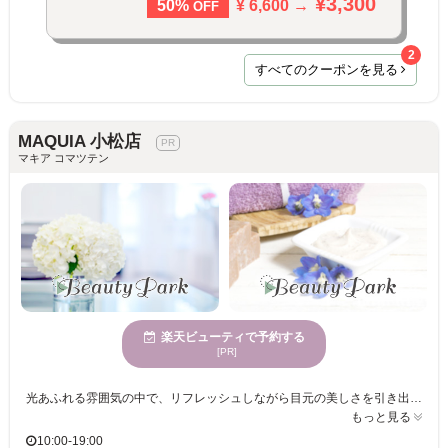
¥3,300
¥ 6,600 →
50%
OFF
2
すべてのクーポンを見る
MAQUIA 小松店
マキア コマツテン
楽天ビューティで予約する
[PR]
光あふれる雰囲気の中で、リフレッシュしながら目元の美しさを引き出す！マツエク技術に自信を持つプロフェッショナルが施術をします☆幅広い世代に親しまれる、自然な美しさを引き立てるデザインをお楽しみください！ MAQUIA 小松店は、気持ちのよい明るさと広々とした空間で、心地よく過ごすことができるまつげサロンです。多様な年齢に向けたサービスを提供しているため、どなたでも安心して利用できます。ここで施術を受ければ、あなたの美しさをより引き立てることができます。MAQUIA 小松店で自分だけの魅力を最大限に引き出してみませんか？お気軽に足を運び、至福のひとときをお楽しみください。
もっと見る
10:00-19:00