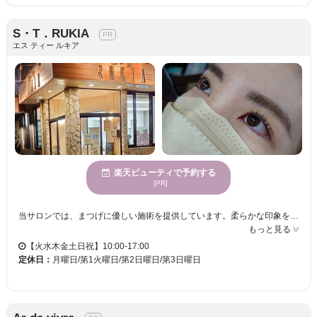
S・T．RUKIA
エス ティー ルキア
楽天ビューティで予約する
[PR]
当サロンでは、まつげに優しい施術を提供しています。柔らかな印象を得たいあなたにぴったりで、何度施術を受けても傷む心配がないため、美しさをキープできます。さらに、眉毛パーマも人気で、理想の眉を手に入れることができます。こちらのメニューは眉毛の流れを整え、無駄毛をワックスで処理することで、女性だけでなく男性にも好評です。穏やかな雰囲気の中で、心身共にリフレッシュし、自分の魅力を引き立てるお手伝いができればと思います。ぜひ一度、ご来店ください。
もっと見る
【火水木金土日祝】10:00-17:00
定休日：
月曜日/第1火曜日/第2日曜日/第3日曜日