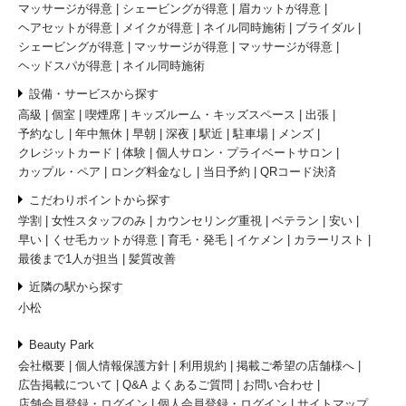
マッサージが得意
シェービングが得意
眉カットが得意
ヘアセットが得意
メイクが得意
ネイル同時施術
ブライダル
シェービングが得意
マッサージが得意
マッサージが得意
ヘッドスパが得意
ネイル同時施術
設備・サービスから探す
高級
個室
喫煙席
キッズルーム・キッズスペース
出張
予約なし
年中無休
早朝
深夜
駅近
駐車場
メンズ
クレジットカード
体験
個人サロン・プライベートサロン
カップル・ペア
ロング料金なし
当日予約
QRコード決済
こだわりポイントから探す
学割
女性スタッフのみ
カウンセリング重視
ベテラン
安い
早い
くせ毛カットが得意
育毛・発毛
イケメン
カラーリスト
最後まで1人が担当
髪質改善
近隣の駅から探す
小松
Beauty Park
会社概要
個人情報保護方針
利用規約
掲載ご希望の店舗様へ
広告掲載について
Q&A よくあるご質問
お問い合わせ
店舗会員登録・ログイン
個人会員登録・ログイン
サイトマップ