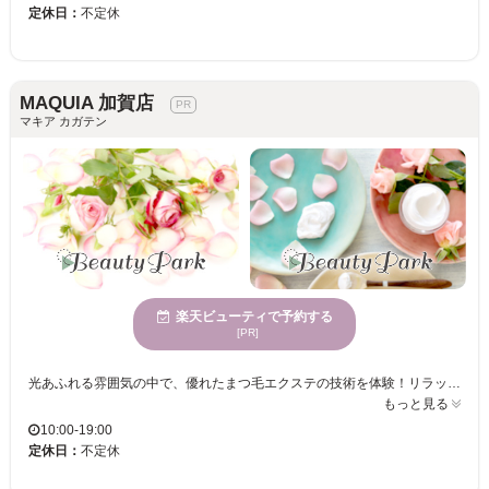
定休日：
不定休
MAQUIA 加賀店
マキア カガテン
楽天ビューティで予約する
[PR]
光あふれる雰囲気の中で、優れたまつ毛エクステの技術を体験！リラックスした店内で、さまざまな年齢層に愛されるスタイルを提供します。自分だけの特別なまつ毛に仕上げます！ MAQUIA 加賀店では、明るくオープンな雰囲気の中で、お客様の理想の美しさを引き出すお手伝いをしています。トレンドを意識した豊富なデザインと丁寧な施術で、多様な年齢向けサービスを提供しているので、幅広い世代のお客様にご満足いただけます。自然光が明るい店内は、リラックス効果も抜群で、心地よい時間を過ごせます。まつげエクステに熟練したスタッフが、あなたにぴったりのデザインを提案、華やかで自信溢れる目元を実現します。自分自身をもっと好きになれる、そんな体験をしたい方々におすすめです。ぜひ一度足を運んで、新しい美しさをお楽しみください。
もっと見る
10:00-19:00
定休日：
不定休