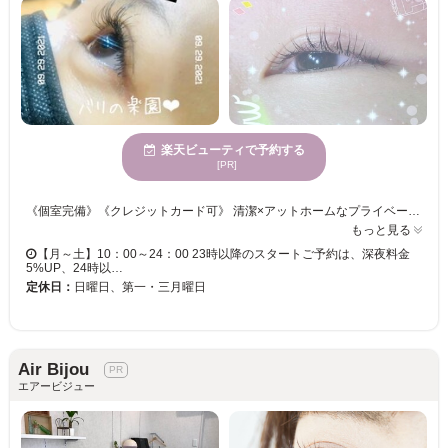
楽天ビューティで予約する
[PR]
《個室完備》《クレジットカード可》 清潔×アットホームなプライベートサロン☆彡 アイリストが自まつげをケアしながら、1本1本きちんと装着します。 ミンク素材を使用◎＜カール・長さ・太さ＞をチョイスして魅力的な瞳に！！ お客様のお悩みやなりのたい目元をカウンセリングしてワンランク上のeyeが叶う♪♪ シンプルデザインもフサフサまつげもお任せください！！
もっと見る
【月～土】10：00～24：00 23時以降のスタートご予約は、深夜料金
5%UP、24時以…
定休日：
日曜日、第一・三月曜日
Air Bijou
エアービジュー