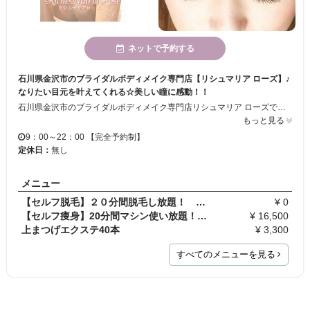
ネットで予約する
石川県金沢市のブライダルボディメイク専門店【リシュマリア ローズ】♪
なりたい目元を叶えてくれる☆美しい瞳に感動！！
石川県金沢市のブライダルボディメイク専門店リシュマリア ローズです。 全身すみずみまで最高の女優肌をお約束するエアブラシメイクアップ、 素肌にキラキラ輝くジュエリーボディアート、 一生に一度の晴れの日を彩る、ブライダルボディアート。 まつげ美容、ネイル、シェービング、脱毛、ヘアメイク、 フェイシャル、ボディトリートメント、アロママッサージのエステメニューも充実。 花嫁さんはもちろん、すべての女性のトータルビューティをご提案。 プロフェッショナルの技術と、おもてなしの心。そしてちょっぴりの魔法をかけて あなたのキレイをお手伝いします♪
もっと見る
9：00～22：00 【完全予約制】
定休日：
無し
メニュー
【セルフ脱毛】２０分間脱毛し放題！ 回数券ご購入…
¥ 0
【セルフ痩身】20分間マシン使い放題！ 5回分回数券♪
¥ 16,500
上まつげエクステ40本
¥ 3,300
すべてのメニューを見る