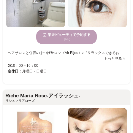
楽天ビューティで予約する
[PR]
ヘアサロンと併設のまつげサロン《Air Bijou》♪『リラックスできるおもてなし』をサロンコンセプトに、笑顔があふれ楽しくお過ごしいただけるサロンとなっております。 カウンセリングを通してお客様の“なりたい目元”をお聞かせください♪あなたの“なりたい”を叶えます！マツエク初めての方も当店にお任せ☆お客様の目元に合うデザインをご提案☆ナチュラルで美しく、かつ魅力的なまつ毛で、瞳の魅力を最大限に引き出します！！目指せ『すっぴん美人』★ スタイリッシュでトレンド感あるオシャレを楽しみたい！そんな方のお役にも立てるサロンなので是非足を運んでみて下さい。
もっと見る
10：00～16：00
定休日：
月曜日・日曜日
Riche Maria Rose-アイラッシュ-
リシュマリアローズ