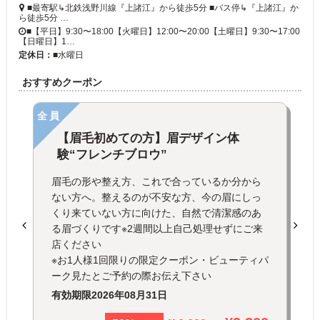
■最寄駅↳北鉄浅野川線『上諸江』から徒歩5分 ■バス停↳『上諸江』か
ら徒歩5分 …
■【平日】9:30〜18:00【火曜日】12:00〜20:00【土曜日】9:30〜17:00
【日曜日】1…
定休日：
■水曜日
おすすめクーポン
全員
【眉毛初めての方】眉デザイン体
験“フレンチブロウ”
眉毛の形や整え方、これで合っているか分から
ない方へ。整えるのが不安な方、今の眉にしっ
くり来ていない方に向けた、自然で清潔感のあ
る眉づくりです※2週間以上自己処理せずにご来
店ください
※お1人様1回限りの限定クーポン・ビューティパ
ーク見たとご予約の際お伝え下さい
有効期限
2026年08月31日