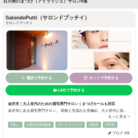
石川県のまつげ（アイラッシュ）サロン8選
SalondoPutti（サロンドプッチイ）
サロンドプッチイ
電話で予約する
ネットで予約する
LINEで予約する
金沢市｜大人世代のための眉毛専門サロン｜まつげカールも対応
金沢市にある眉毛専門サロン。 骨格と毛流れを見極め、大人世代に似合う自然な眉へ整えます。 ナチュラルブロウ（眉毛パーマ）やハイブリッドブロウ（眉毛パーマ＋毛量調整）で、やりすぎないのに印象が変わる仕上がりに。 まつげカール（まつげパーマ）にも対応し、目元全体をトータルで整えます。 50代を中心に、男女問わずご来店いただいています。 「眉をどう整えていいか分からない」方はぜひご相談ください。
もっと見る
#安い
#眉毛同時施術
#アイブイロウ
#個室
#学割
ブログ 3件