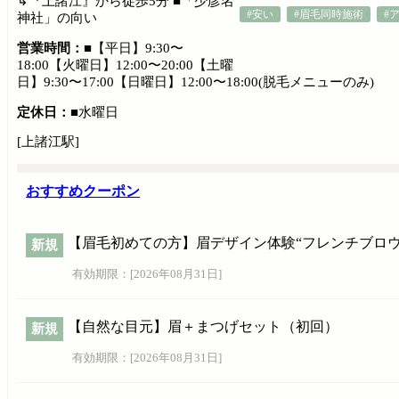
↳『上諸江』から徒歩5分 ■「少彦名
#安い
#眉毛同時施術
#
神社」の向い
営業時間：
■【平日】9:30〜
18:00【火曜日】12:00〜20:00【土曜
日】9:30〜17:00【日曜日】12:00〜18:00(脱毛メニューのみ)
定休日：
■水曜日
[上諸江駅]
おすすめクーポン
【眉毛初めての方】眉デザイン体験“フレンチブロウ
新規
有効期限：[
2026年08月31日
]
【自然な目元】眉＋まつげセット（初回）
新規
有効期限：[
2026年08月31日
]