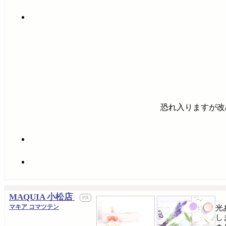
恐れ入りますが改
MAQUIA 小松店
マキア コマツテン
光
し