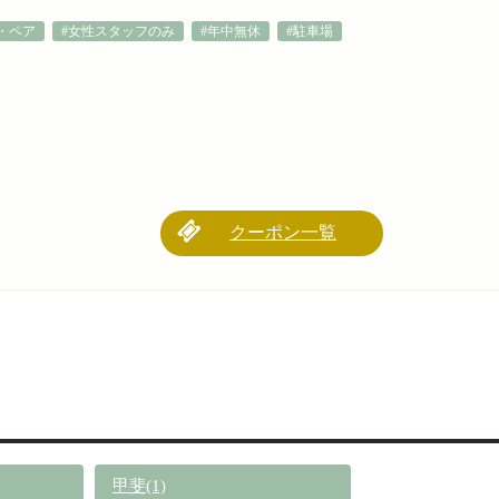
・ペア
#女性スタッフのみ
#年中無休
#駐車場
クーポン一覧
甲斐(1)