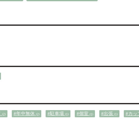
ド
#年中無休
#駐車場
#個室
#出張
#カ
(2)
(2)
(1)
(1)
(1)