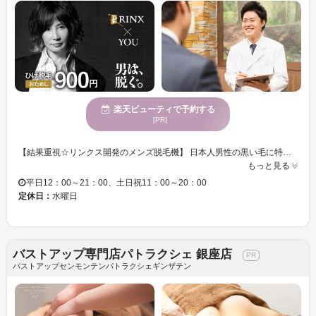
楽天ビューティで予約する
[PR]
【結果重視☆リンクス開発のメンズ脱毛機】 日本人男性の黒い毛に特化した、男性専用脱毛機をリンクスが完全独自開発。 提携メーカーと共に、部品の一つひとつ上質なものを厳選しながら改良を重ねることで高い脱毛効果と安全性の両立を実現しました♪ 男性の太い毛でも痛みを軽減できるよう、冷却機能を極限まで高めることに成功☆ お客様の肌質・毛質に合わせしっかりと毛にアプローチしていきます。 【男性脱毛技能士】 男性脱毛技能士達がどんなお悩みもお伺いします！ 男性だからこそのお悩みもお気軽にご相談ください♪ お肌の状態・毛量・お悩みに合わせた最適なプランをご提案します☆ 当日予約大歓迎♪ 完全予約制ですのでお電話にてお問い合わせください☆
もっと見る
平日12：00～21：00、土日祝11：00～20：00
定休日：
水曜日
バストアップ専門店パトラクシェ 銀座店
バストアップセンモンテンパトラクシェギンザテン