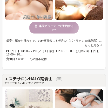
楽天ビューティで予約する
[PR]
最寄り駅から徒歩すぐ。お仕事帰りにも便利な【パトラクシェ銀座店】は、本気でバストアップを目指す大人の女性のための専門店です。日常を忘れるラグジュアリーな空間で、創業12年・延べ30,000人以上の実績と実力を誇るサロンです。 熟練オーナーが在籍する安心感と、「結果を出す」というサロン全体の強いこだわりで、貴女のお悩みに最後まで寄り添います。 看板メニューは、都内随一の【高密度光照射2000ショット】と、一人ひとりの身体に合わせたオーダーメイドの乳腺ケア。この独自の組合せが、速攻性と持続性を両立させます。他店で結果が出なかった方からも「やっと出会えた」と感動の声を多数頂戴しております。 ハリ・弾力UP、左右差の改善もお任せください。人気のフェイシャルもございます。施術の流れはYouTube『パトラクシェ』で公開中ですので、ご予約の参考にご覧ください。 ※クーポンは本契約を判断するための『お試し・体験』です。遠方からのご旅行等でお試し利用の場合、通常料金でご案内する場合がございます。 ※当サロンは「生物学的な性が女性」の方のみご利用が可能です。ご理解とご協力をお願いいたします。
もっと見る
【平日】13:00～21:00／【土日祝】11:00～19:00 （受付時間 【平日】
13:00～20:…
定休日：
金曜日：その他不定休
エステサロンHALO南青山
エステサロンハロミナミアオヤマ