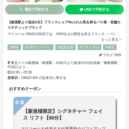
電話で予約する
LINEで予約する
【銀座駅より徒歩2分】フランスシェアNo.1の人気を誇るパリ発・老舗エ
ステティックブランド
マリコール GINZA SIX店では、45年以上の歴史を誇るフランス・パリ生まれのエステティック ブランド〈マリコール〉のコスメを贅沢に使用したエステティックを、お受けいただけます。 都会の喧騒を離れ、パリの香り漂う上質なゆったりした個室で本場フランスのエステティックをどうぞご堪能くださいませ。 ※ご予約はお電話、またはLINEにて承ります
もっと見る
#体験
#小顔マッサージ
#肌質改善
#ブライダル
#個室
ブログ 28件
東京メトロ銀座線「銀座駅」A3出口より徒歩2分日比谷線「東銀座駅」
A1出口より…
10:30～20:30
定休日：
GINZA SIX の定休日に準ずる
おすすめクーポン
全員
【新規様限定】シグネチャー フェイ
ス リフト【80分】
マリコールを代表する結果重視のリフトアップ