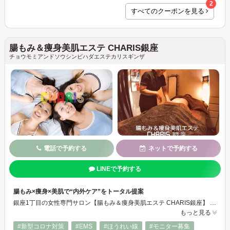
2
すべてのクーポンを見る
腸もみ＆痩身美肌エステ CHARIS銀座
チョウモミアンドソウシンビハダエステカリスギンザ
電話で予約する
ネットで予約する
LINEで予約する
腸もみ×痩身×美肌で“内外ケア”をトータル提案
銀座1丁目の女性専門サロン【腸もみ＆痩身美肌エステ CHARIS銀座】 「変わりたいのに、何から始めればいいか分からない…」そんなあなたの一歩に、確かな専門技術を持ったプロのスタッフが寄り添います。当サロンは、全国で延べ4.2万人以上をケアしてきた実力派店長をはじめ、国家資格や専門資格を持つ少数精鋭のサロンです。
もっと見る
#新型コロナ対策
#EMS
#ほうれい線
#モニター募集