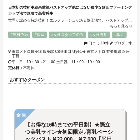
日本初の技術◆結果重視バストアップ他にはない稀少な陰圧ファーミング
カップ法で速攻で高実感◆
世界が認める特許技術！エルフラージュが誇る陰圧法で、バストアップ・ヒップアップの形を整えトップの位置をアップ！速攻でボリュームアップを実感、人気が今話題に！日本エステティック協会の資格をもつベテランスタッフがアナタのバスト・ヒップを徹底サポート。何をやっても結果が出ないという方必見！
もっと見る
#当日予約
#個室
#女性スタッフのみ
#女性専用
#駅近
口コミ 10件
ブログ 1件
東京メトロ銀座線 銀座駅 C8番出口 徒歩1分 東京メトロ 有楽町線 銀座
１丁目…
平 日 10：30～21：00 土日祝 11：00～19：00
定休日：
不定休
おすすめクーポン
全員
【お得な16時までの平日割】★際立
つ美乳ライン★初回限定♪育乳ベーシ
ックバスト￥22,000→￥7,000【平日