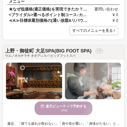
メニュー
★なぜ低価格(適正価格)を実現できたか？価格破壊を起…
要問い合わせ
<ブライダル>選べるポイント制コース♪カウンセ…
¥ 0
≪A≫目標体重別価格の[通い放題&リバウンド補償３…
¥ 0
すべてのメニューを見る
上野・御徒町 大足SPA(BIG FOOT SPA)
ウエノオカチマチ オオアシスパ ビッグフットスパ
楽天ビューティで予約する
[PR]
最近、「寝ても疲れが取れない」「肩や首が重い」「身体がだるい」と感じていませんか？ その原因は、夏の暑さだけではなく、冷房による冷えや長時間のデスクワーク、スマホ・パソコンによる眼精疲労かもしれません。 BIG FOOT SPA 上野・御徒町店では、整体・足つぼ・アロマリンパ・クリームヘッドスパ・フェイシャルなど、多彩なリラクゼーションメニューをご用意しております。