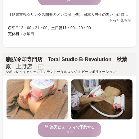
[PR]
【結果重視☆リンクス開発のメンズ脱毛機】 日本人男性の黒い毛に特化した、男性専用脱毛機をリンクスが完全独自開発。 提携メーカーと共に、部品の一つひとつ上質なものを厳選しながら改良を重ねることで高い脱毛効果と安全性の両立を実現しました♪ 男性の太い毛でも痛みを軽減できるよう、冷却機能を極限まで高めることに成功☆ お客様の肌質・毛質に合わせしっかりと毛にアプローチしていきます。 【男性脱毛技能士】 男性脱毛技能士達がどんなお悩みもお伺いします！ 男性だからこそのお悩みもお気軽にご相談ください♪ お肌の状態・毛量・お悩みに合わせた最適なプランをご提案します☆ 当日予約大歓迎♪ 完全予約制ですのでお電話にてお問い合わせください☆
もっと見る
平日12：00～21：00、土日祝11：00～20：00
定休日：
水曜日
脂肪冷却専門店 Total Studio B-Revolution 秋葉
原 上野店
シボウレイキャクセンモンテントータルスタジオ ビーレボリューション
楽天ビューティで予約する
[PR]