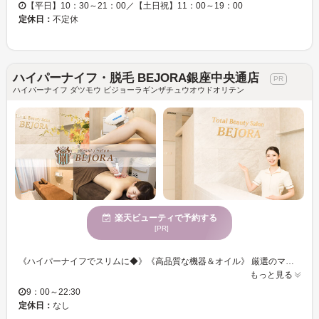
【平日】10：30～21：00／【土日祝】11：00～19：00
定休日：
不定休
ハイパーナイフ・脱毛 BEJORA銀座中央通店
ハイパーナイフ ダツモウ ビジョーラギンザチュウオウドオリテン
楽天ビューティで予約する
[PR]
《ハイパーナイフでスリムに◆》《高品質な機器＆オイル》 厳選のマシーンと商材でお客様のお身体やお肌のメンテナンス◎ 気になる部位に集中ケア★全身ケア★理想の美ボディへと導きます！ 「ハイパーナイフWマシン痩身」「超高速光脱毛（顔＆VIO込）」「小顔コルギ」 お客様の理想を叶えるため、種類豊富にメニューをご用意♪ 贅沢なひとときを過ごせます♪癒されながらキレイになれる・・・♪
もっと見る
9：00～22:30
定休日：
なし