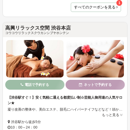
1
すべてのクーポンを見る
高興リラックス空間 渋谷本店
コウコウリラックスクウカンシブヤホンテン
電話で予約する
ネットで予約する
【渋谷駅すぐ！】安く気軽に通える都度払い制☆芸能人御用達の人気サロ
ン★
凝り改善の整体や、美白エステ、脱毛にハイパーナイフなどなど！頭からつま先までキレイになれる、豊富なコースをご用意☆ブライダルエステも人気です♪一番の魅力は都度払い制！好きなときに自分のペースで通えます◎最高品質の機械と技術は芸能人にも愛用されるほど☆きっと効果を実感していただけます*.°まずは一度お試しください！！
もっと見る
渋谷駅から徒歩5分
10：00～24：00