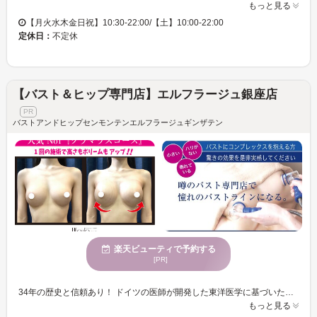
もっと見る
【月火水木金日祝】10:30-22:00/【土】10:00-22:00
定休日：
不定休
【バスト＆ヒップ専門店】エルフラージュ銀座店
バストアンドヒップセンモンテンエルフラージュギンザテン
楽天ビューティで予約する
[PR]
34年の歴史と信頼あり！ ドイツの医師が開発した東洋医学に基づいた美容法でワンランク上のバストケアをしてみませんか？ ★ヨーロッパ発祥の特許取得マシンを日本で初めて取り入れた信頼と実績のバスト&ヒップ専門店です★10年以上の技術を持った信頼できるスタッフが丁寧に対応していきます。どんなバストにも対応できるようバックパターも多数取り揃えております。日本初・稀少マシーンでバストアップ・ヒップアップを高実感！今までに感じたことのないバスト&ヒップケアを是非お試し下さい。 バストの気持ちも上向きにするために、まずは自分のバストを知ることから。 何をやっても結果が出ないという方必見！ 銀座駅から徒歩1分とアクセス抜群◎平日21：00まで営業しているので、お仕事やショッピング帰りにも気軽に立ち寄れます☆マンツーマン施術で、理想を叶えるバスト＆ヒップケアをご提案いたします！柔らかい雰囲気溢れる落ち付いた店内で、ゆったりリラックスしながらお過ごしください♪ ★公式インスタグラムにて効果写真を多数アップしていますのでご覧ください♪是非フォローよろしくお願いします！
もっと見る