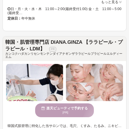
もっと見る
日・月・火・水・木 11:00～2:00(最終受付1:00) 金・土 11:00～5:00
(最終受…
定休日：
年中無休
韓国・肌管理専門店 DIANA.GINZA 【ララピール・プ
ラピール・LDM】
カンコクハダカンリセンモンテンダイアナギンザララピールプラピールエルディー
エム
楽天ビューティで予約する
[PR]
韓国式肌管理に特化した当サロンでは、毛穴、くすみ、たるみ、ニキビなどの肌悩みをしっかりと改善したい方へ向けた結果重視のケアを提供しています。韓国最先端の肌管理技術を駆使し、一回でも変化が実感できる施術を心掛けています。ニキビや肌荒れに悩む方には、肌状態を見極めた負担を抑えたケアで健やかな肌を目指します。カウンセリングでは肌状態のみならず、生活習慣やご予算に応じて最短で理想の肌へ導くプランをご提案します。無駄なメニューや押し売りはありませんので安心してご利用ください。施術後には毛穴レスでツヤのある水光肌が期待できます。どこに行っても変化がなかった方にこそ、ぜひ一度体験していただきたいサロンです。