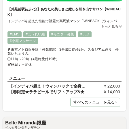
【外苑前駅徒歩2分】あなたの美しさと癒しを引き出すサロン【WINBAC
K】
インディバを超えた性能で話題の高周波マシン「WINBACK（ウィンバック）」を使用したリラクゼーション、痩身、肌質改善サロンです。国内でも稀少なWINBACK最上位モデル「back4」導入店。フェイシャルは、WINBACKの他に、【LDM】【LED】【ララピール】【かぼちゃピール】を揃えております。
もっと見る
#EMS
#ほうれい線
#モニター募集
#LED
#小顔マッサージ
東京メトロ銀座線「外苑前駅」3番出口徒歩2分。スタジアム通り「外
苑いちょうの…
11時～20時（※最終受付19時）
定休日：
不定休
メニュー
【インディバ超え！ウィンバックで全身リラクゼーシ…
¥ 22,000
【春限定★ララピールでリフトアップ&★肌質改善/w…
¥ 14,000
すべてのメニューを見る
Belle Miranda銀座
ベルミランダギンザテン