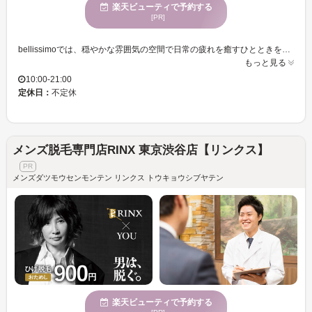
楽天ビューティで予約する
[PR]
bellissimoでは、穏やかな雰囲気の空間で日常の疲れを癒すひとときをお過ごしいただけます。私たちは初めてのお客様も暖かくお迎えし、一人ひとりにあった丁寧なサービスを心掛けています。特に男性のお客様には、心身をリフレッシュさせる施術を多数ご用意しており、多様な年齢層の方に支持されています。個室も完備しており、プライベートな環境で施術を受けられるのが魅力です。bellissimoで、あなたも心身共にリラックスし、新しい自分を発見してみませんか。満足感のある体験を、いつでも気軽にお楽しみください。
もっと見る
10:00-21:00
定休日：
不定休
メンズ脱毛専門店RINX 東京渋谷店【リンクス】
メンズダツモウセンモンテン リンクス トウキョウシブヤテン
楽天ビューティで予約する