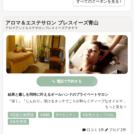
すべてのクーポンを見る
アロマ＆エステサロン ブレスイーズ青山
アロマアンドエステサロンブレスイーズアオヤマ
電話で予約する
結果と癒しを同時に叶えるオールハンドのプライベートサロン
『深く』『じんわり』溶けるタッチでこりが和らぐディープなオイルマッサージ。すっきりとお顔の印象が変わるリフトアップフェイシャル。即効効果にとどまらず、人に備わる回復力・キレイになる力を引き出してゆきます。
もっと見る
#芸能人御用達
#体験
#マタニティ
#女性スタッフのみ
#女性専用
口コミ 1件
ブログ 2件