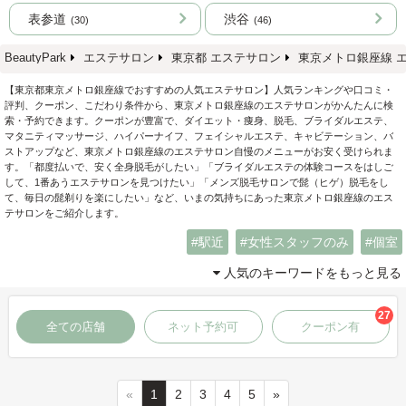
表参道
渋谷
(30)
(46)
BeautyPark
エステサロン
東京都 エステサロン
東京メトロ銀座線 
【東京都東京メトロ銀座線でおすすめの人気エステサロン】人気ランキングや口コミ・
評判、クーポン、こだわり条件から、東京メトロ銀座線のエステサロンがかんたんに検
索・予約できます。クーポンが豊富で、ダイエット・痩身、脱毛、ブライダルエステ、
マタニティマッサージ、ハイパーナイフ、フェイシャルエステ、キャビテーション、バ
ストアップなど、東京メトロ銀座線のエステサロン自慢のメニューがお安く受けられま
す。「都度払いで、安く全身脱毛がしたい」「ブライダルエステの体験コースをはしご
して、1番あうエステサロンを見つけたい」「メンズ脱毛サロンで髭（ヒゲ）脱毛をし
て、毎日の髭剃りを楽にしたい」など、いまの気持ちにあった東京メトロ銀座線のエス
テサロンをご紹介します。
駅近
女性スタッフのみ
個室
人気のキーワードをもっと見る
27
全ての店舗
ネット予約可
クーポン有
«
1
2
3
4
5
»