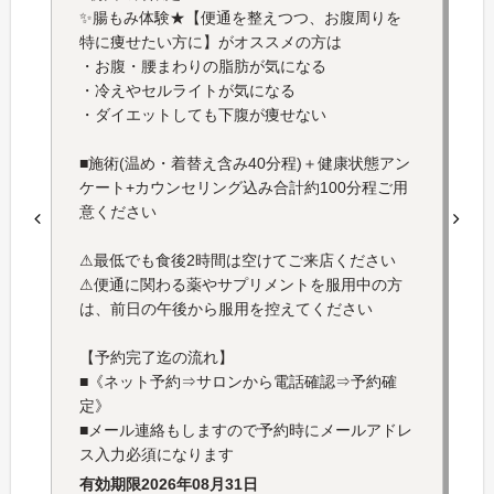
✨腸もみ体験★【便通を整えつつ、お腹周りを
特に痩せたい方に】がオススメの方は
・お腹・腰まわりの脂肪が気になる
・冷えやセルライトが気になる
・ダイエットしても下腹が痩せない
■施術(温め・着替え含み40分程)＋健康状態アン
ケート+カウンセリング込み合計約100分程ご用
意ください
⚠最低でも食後2時間は空けてご来店ください
⚠便通に関わる薬やサプリメントを服用中の方
は、前日の午後から服用を控えてください
【予約完了迄の流れ】
■《ネット予約⇒サロンから電話確認⇒予約確
定》
■メール連絡もしますので予約時にメールアドレ
ス入力必須になります
有効期限
2026年08月31日