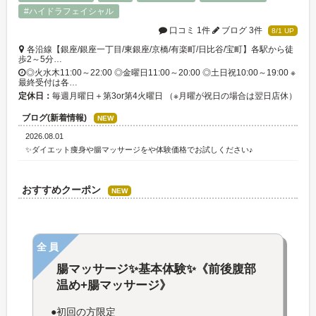
#ハイドラフェイシャル
口コミ 1件
ブログ 3件
8/1 UP
各沿線【銀座/銀座一丁目/東銀座/京橋/有楽町/日比谷/宝町】各駅から徒
歩2～5分…
◎火水木11:00～22:00 ◎金曜日11:00～20:00 ◎土日祝10:00～19:00 ※
最終受付は各…
定休日：
毎週月曜日＋第3or第4火曜日 （※月曜が祝日の場合は翌日店休）
ブログ(新着情報)
NEW
2026.08.01
✨ダイエット痩身や腸マッサージをや体験価格でお試しください♪
おすすめクーポン
NEW
全員
腸マッサージ✨基本体験✨《前後腹部
温め+腸マッサージ》
●初回の方限定