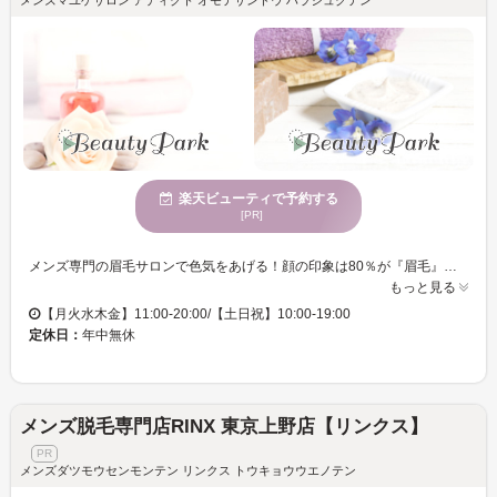
楽天ビューティで予約する
[PR]
メンズ専門の眉毛サロンで色気をあげる！顔の印象は80％が『眉毛』で決まるってご存知ですか？メンズに特化した独自の”眉毛黄金比”で思わず『ドキッとする』色気MAXの眉毛。眉毛サロンデビューは表参道／原宿メンズ眉毛サロンADDICTで◎必ずカッコよくします。 《リラックス》《憧れの美眉へ》 【お顔の骨格や好みに合わせてベストな形にオーダーメイドで眉をデザインし、清潔感のある目元をつくりだします】 自分ではケアできない眉をスッキリ整え、モテるメンズに！ ＜骨格・筋肉・お顔＞をもとにして、左右対称にデザイン。好印象を与える眉毛に仕上げます！ スタッフ一同、お客様のご来店を心よりお待ちしております。
もっと見る
【月火水木金】11:00-20:00/【土日祝】10:00-19:00
定休日：
年中無休
メンズ脱毛専門店RINX 東京上野店【リンクス】
メンズダツモウセンモンテン リンクス トウキョウウエノテン