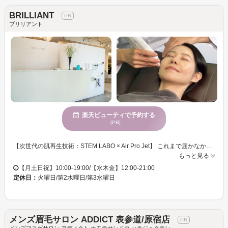
BRILLIANT
ブリリアント
楽天ビューティで予約する
[PR]
【次世代の肌再生技術：STEM LABO × Air Pro Jet】 これまで届かなかった肌の奥深くまで、高品質な「幹細胞培養上清液」をダイレクトに届ける。その鍵となるのが、マッハ1.32という超音速の力を用いた「Air Pro Jet（エアージェット）」です。 針を使わず、物理的なエネルギーのみで美容成分を浸透させるため、肌表面を傷つけることはありません。 ダウンタイムや色素沈着のリスクを排除した安全かつ高効率な「ウェルエイジング」ケアを実現しました。 【このようなお悩みに】 ・透明感のある肌へ導く「トーンアップ」 ・目立つ毛穴やニキビ・ニキビ跡のケア ・乾燥や小じわ、肌質の根本的な改善 ・マスク荒れやゆらぎ肌対策 ・フェイスラインを引き締めるリフティング・タイトニング効果 肌本来の再生力を引き出すため、初期は2週間に1回ペースで3～5回継続し、肌の土台を作るのが理想です。その後は月に1回のメンテナンスで、若々しい肌を維持してください。髪のメンテナンスのついでに、細胞レベルの贅沢ケアを。クリニッククオリティをもっと身近で無理なく続けてみませんか。
もっと見る
【月土日祝】10:00-19:00/【水木金】12:00-21:00
定休日：
火曜日/第2水曜日/第3水曜日
メンズ眉毛サロン ADDICT 表参道/原宿店
メンズマユゲサロン アディクト オモテサンドウ ハラジュクテン