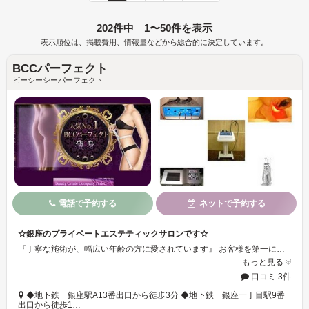
202件中 1〜50件を表示
表示順位は、掲載費用、情報量などから総合的に決定しています。
BCCパーフェクト
ビーシーシーパーフェクト
電話で予約する
ネットで予約する
☆銀座のプライベートエステティックサロンです☆
『丁寧な施術が、幅広い年齢の方に愛されています』 お客様を第一に、お客様のお気持ちになって、「BCCパーフェクトを選んでよかった」と思っていただける信頼されるサロン作りを目指しています。20代から60代の幅広い年齢層の方々にお出でいただいていますが、リピーターが多く、この取り組みが間違っていなかったと確信しています。他のサロンで結果が思わしくなかった貴女、今まで色々ダイエットしたけれどリバウンドして痩せづらい身体の貴女、足腰が弱く運動やダイエットは無理という貴女はぜひお試しください。
もっと見る
口コミ 3件
◆地下鉄 銀座駅A13番出口から徒歩3分 ◆地下鉄 銀座一丁目駅9番
出口から徒歩1…