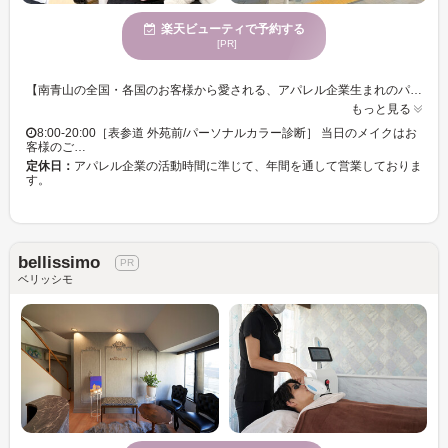
楽天ビューティで予約する
[PR]
【南青山の全国・各国のお客様から愛される、アパレル企業生まれのパーソナルカラーサロン】 私達のコンサルティングは、単なる色や骨格診断に留まりません。資生堂やCHANELなどから叡智を得たプロのスタッフが、貴方のニーズに寄添い、変化する暮らしや環境に沿う装いを通じて自己表現を支え続けます。English Available ;)
もっと見る
8:00-20:00［表参道 外苑前/パーソナルカラー診断］ 当日のメイクはお
客様のご…
定休日：
アパレル企業の活動時間に準じて、年間を通して営業しておりま
す。
bellissimo
ベリッシモ