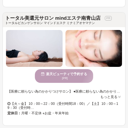
トータル美還元サロン mindエステ南青山店
トータルビカンゲンサロン マインドエステ ミナミアオヤマテン
楽天ビューティで予約する
[PR]
【医療に頼らない為のかかりつけサロン】 ●医療に頼らない為のかかりつけサロンとしてのこれまでの研究室の取り組み経緯 肌に過酷な条件揃いのオーストラリアのゴールドコーストで 肌研究•探究、酸化還元の『RG還元美容法』 ↓ RG美還元フェイシャル 毛穴ケア、美白、たるみリフトアップ、シワ、小顔、等あらゆる悩みに対応します。 ↓ マインドエステの基本の 呼吸法と瞑想、歪みのない体、 ↓ 胃腸を休め体内リセットの必要性 ↓ 整体、足元から姿勢•背骨を整えるインソール ↓ フレイル対策、 ↓ まだまだ探究し続けます！ その他ヘッドスパ、痩身やボディメイク、タイパ・コスパ最強の15分ファストメニューなど豊富
もっと見る
【火～金】 10：00～22：00（受付時間18：00）／【土】 10：00～1
9：30（受付時…
定休日：
月曜・不定休 ※お盆・年末年始