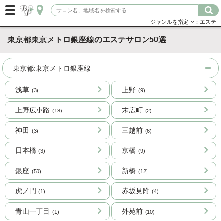
ジャンルを指定
：エステ
東京都東京メトロ銀座線のエステサロン50選
東京都:東京メトロ銀座線
浅草
上野
(3)
(9)
上野広小路
末広町
(18)
(2)
神田
三越前
(3)
(6)
日本橋
京橋
(3)
(9)
銀座
新橋
(50)
(12)
虎ノ門
赤坂見附
(1)
(4)
青山一丁目
外苑前
(1)
(10)