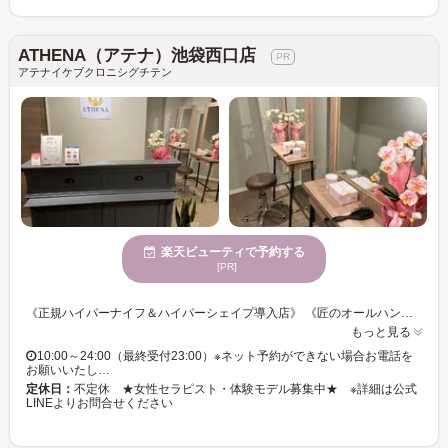
ATHENA（アテナ）池袋西口店
アテナイケブクロニシグチテン
楽天ビューティで予約する
[PR]
《正規ハイパーナイフ＆ハイパーシェイプ導入店》 《匠のオールハンドリンパマッサージ》 《黄土よもぎ蒸し》 お客様のお悩みに寄り添い、理想の”こうなりたい！”を叶えます！！ 一人ひとりに合わせたコースをご提案◎ 自宅ではケアしきれない疲れや悩みををスッキリ改善へ導きます♪ こだわりマシンで徹底アプローチ。理想のラインへ！本気ダイエット応援中♪ リラックス空間でゆっくりとおくつろぎください！ ～おススメのお客様～ ・結果を重視したい！ ・他店でイマイチだった・・・ ・痩身だけではなくリラックスもしたい！ ・勧誘が面倒（当店は無理な勧誘は一切ございません） ★池袋/池袋西口/豊島区/ハイパーナイフ/ハイパーシェイプ/ダイエット/エステサロン/ヘッドスパ/肩こり/フェイシャル/リンパマッサージ/整体/毛穴クレンジング/黄土よもぎ蒸し/ダイエット/痩身/美肌/美白/基礎化粧品/美容液/ループオーシャンタオル/ATHENA（アテナ）池袋西口店
もっと見る
10:00～24:00（最終受付23:00）※ネット予約ができない場合お電話を
お願いいたし…
定休日：
不定休 ★女性セラピスト・体験モデル募集中★ ※詳細は公式
LINEよりお問合せください