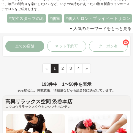
て、毎日の髭剃りを楽にしたい」など、いまの気持ちにあったJR湘南新宿ラインのエス
テサロンをご紹介します。
女性スタッフのみ
個室
個人サロン・プライベートサロン
人気のキーワードをもっと見る
25
全ての店舗
ネット予約可
クーポン有
«
1
2
3
4
»
193件中 1〜50件を表示
表示順位は、掲載費用、情報量などから総合的に決定しています。
高興リラックス空間 渋谷本店
コウコウリラックスクウカンシブヤホンテン