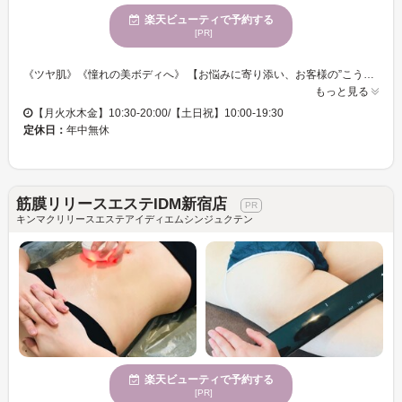
楽天ビューティで予約する
[PR]
《ツヤ肌》《憧れの美ボディへ》 【お悩みに寄り添い、お客様の”こうなりたい！”を叶えます！！一人ひとりに合わせたコースをご提案◎】 お客様の”キレイ”をしっかりサポート◎感動するエステをお届けします♪ 「脱毛」「痩身」「ブライダル」お客様の理想を叶えるため、種類豊富にメニューをご用意しております♪ スタッフ一同、お客様のご来店を心よりお待ちしております。
もっと見る
【月火水木金】10:30-20:00/【土日祝】10:00-19:30
定休日：
年中無休
筋膜リリースエステIDM新宿店
キンマクリリースエステアイディエムシンジュクテン
楽天ビューティで予約する
[PR]