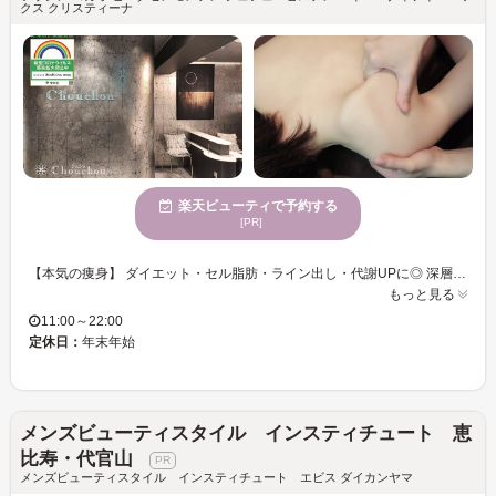
クス クリスティーナ
楽天ビューティで予約する
[PR]
【本気の痩身】 ダイエット・セル脂肪・ライン出し・代謝UPに◎ 深層ハイパーナイフ燃焼&強圧リンパマッサージ “より深くパワー強!内臓脂肪まで！ハイパーナイフEX2導入” 【深部疲労をリセット】 肩こり・ヘッド・眼精疲労・むくみ・腰痛に◎ 強圧リンパマッサージ&深層ハイパーナイフ高周波 【重だるい疲労をデトックス！発汗】 むくみ・代謝UP・冷えに◎ よもぎ蒸し(国産オーガニック使用)・岩盤浴ラドンマット 【小顔リフト】 リフトアップ・たるみ・疲れ顔・むくみに◎ ハイパー小顔リンパ&引き締めハイフ(世界特許取得) 【ニキビケア・敏感肌・ザラザラ毛穴】 肌バリア・肌荒れ鎮静・毛穴レス肌に◎ クリスティーナフェイシャル・剥離なしハーブピーリング ◇◇◇ホスピタリティが高いと口コミ高評価5★心身共に大満足!◇◇◇ 経験豊富なスペシャリスト揃い! 一流スタッフによる技術◎サービス・おもてなし◎仕上がり◎ 当店はコース時間が全て施術時間なので内容が充実♪コース時間とは別にカウンセリング時間を設けております。
もっと見る
11:00～22:00
定休日：
年末年始
メンズビューティスタイル インスティチュート 恵
比寿・代官山
メンズビューティスタイル インスティチュート エビス ダイカンヤマ