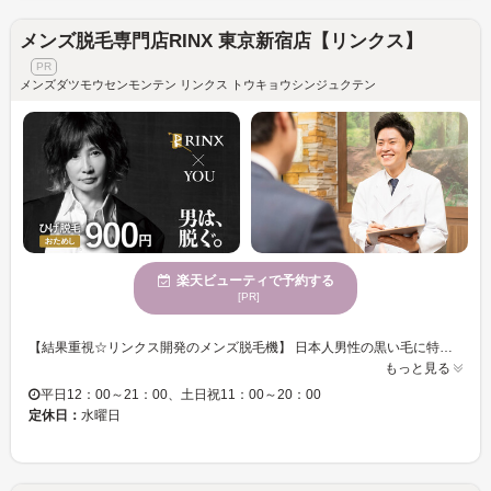
メンズ脱毛専門店RINX 東京新宿店【リンクス】
メンズダツモウセンモンテン リンクス トウキョウシンジュクテン
楽天ビューティで予約する
[PR]
【結果重視☆リンクス開発のメンズ脱毛機】 日本人男性の黒い毛に特化した、男性専用脱毛機をリンクスが完全独自開発。 提携メーカーと共に、部品の一つひとつ上質なものを厳選しながら改良を重ねることで高い脱毛効果と安全性の両立を実現しました♪ 男性の太い毛でも痛みを軽減できるよう、冷却機能を極限まで高めることに成功☆ お客様の肌質・毛質に合わせしっかりと毛にアプローチしていきます。 【男性脱毛技能士】 男性脱毛技能士達がどんなお悩みもお伺いします！ 男性だからこそのお悩みもお気軽にご相談ください♪ お肌の状態・毛量・お悩みに合わせた最適なプランをご提案します☆ 当日予約大歓迎♪ 完全予約制ですのでお電話にてお問い合わせください☆
もっと見る
平日12：00～21：00、土日祝11：00～20：00
定休日：
水曜日