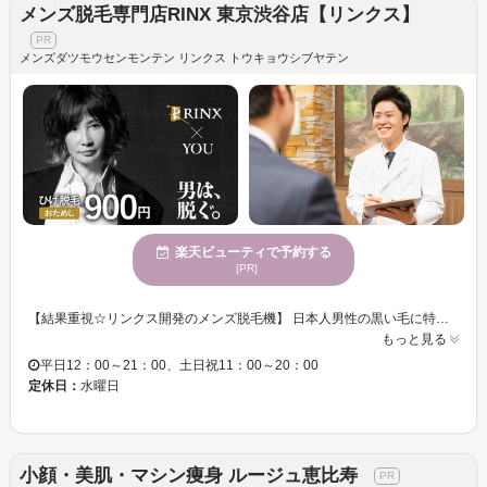
メンズ脱毛専門店RINX 東京渋谷店【リンクス】
メンズダツモウセンモンテン リンクス トウキョウシブヤテン
楽天ビューティで予約する
[PR]
【結果重視☆リンクス開発のメンズ脱毛機】 日本人男性の黒い毛に特化した、男性専用脱毛機をリンクスが完全独自開発。 提携メーカーと共に、部品の一つひとつ上質なものを厳選しながら改良を重ねることで高い脱毛効果と安全性の両立を実現しました♪ 男性の太い毛でも痛みを軽減できるよう、冷却機能を極限まで高めることに成功☆ お客様の肌質・毛質に合わせしっかりと毛にアプローチしていきます。 【男性脱毛技能士】 男性脱毛技能士達がどんなお悩みもお伺いします！ 男性だからこそのお悩みもお気軽にご相談ください♪ お肌の状態・毛量・お悩みに合わせた最適なプランをご提案します☆ 当日予約大歓迎♪ 完全予約制ですのでお電話にてお問い合わせください☆
もっと見る
平日12：00～21：00、土日祝11：00～20：00
定休日：
水曜日
小顔・美肌・マシン痩身 ルージュ恵比寿