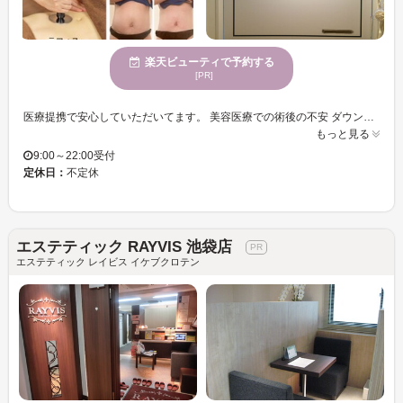
楽天ビューティで予約する
[PR]
医療提携で安心していただいてます。 美容医療での術後の不安 ダウンタイム中の不安に寄り添い バリア低下 乾燥 赤み 炎症 などの管理をお手伝いさせていただいてます。 美容医療勤務経験有のスタッフだから知識と経験が豊富です。 メンテナンス 予防美容 が人気です。 痩身コースは、とにかく痩せる→自律神経 睡眠 むくみ 女性ホルモン 骨盤底筋 姿勢などにも効果がでるメニューで施術致します。 美容が大好きな方は是非ご来店してみてください。 アットホームなサロンです。
もっと見る
9:00～22:00受付
定休日：
不定休
エステティック RAYVIS 池袋店
エステティック レイビス イケブクロテン