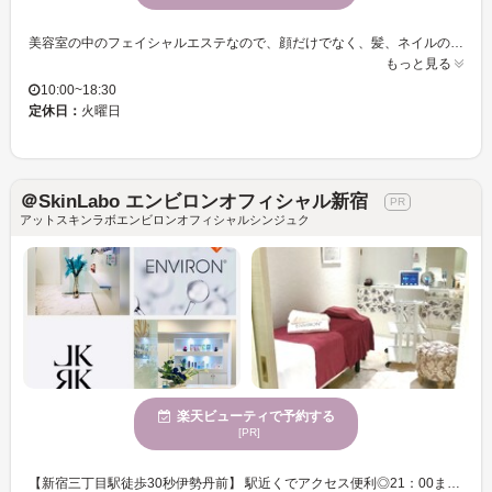
美容室の中のフェイシャルエステなので、顔だけでなく、髪、ネイルのご相談もお気軽にお声掛けください◎ エステシモの美しい香りに包まれ、 お顔の筋膜リリースで左右バランスを整え、表情の動かしやすさを体感頂き、なりたい理想のお顔のプロポーションに近づけます。 リフトアップはすぐに実感いただけるポイントです。 リフトアップすることで目元、鼻周り、口元のくすみの改善も実感いただける大きなポイントです◎ リフトアップフェイシャル意外にも、マイルドなフルーツ酸ピーリングや、エクソソーム導入など、肌代謝を上げる美肌に特化したメニューもございます。
もっと見る
10:00~18:30
定休日：
火曜日
＠SkinLabo エンビロンオフィシャル新宿
アットスキンラボエンビロンオフィシャルシンジュク
楽天ビューティで予約する
[PR]
【新宿三丁目駅徒歩30秒伊勢丹前】 駅近くでアクセス便利◎21：00まで営業♪化粧品のみも大歓迎！効果的な組み合わせや使用法を丁寧にご相談にのらせて頂きます。 トリートメントおすすめは、 ☆「エンビロン」最先端皮膚科学の根拠に基づいたビタミンAによる肌改善☆ ☆「レカルカ監修Dr.be.born」世界特許でも使われている幹細胞培養液☆ ☆『水光ピーリングWIQO（ワイコ）ララピール進化版）』 ☆レモンボトル＋更に強力クリニックで脂肪分解メソセラピーに使用の成分追加できます♪） ☆「高密度ナノ超音波（旧ハイフ）」小顔、フェイスラインの引き締め、二重あご 即効性が高いのにダウンタイムなし！初めての方でも丁寧にカウンセリングいたします☆ 手に入りにくいエンビロン、v3は当店で♪お化粧品のご購入のみでも大歓迎！ 無理な勧誘はございません スタッフ皆優しく知識経験豊富です お客様のご来店を心よりお待ちしております！