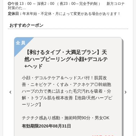
午後 13：00 ～ 深夜2：00 （ 夜23：00～完全予約制 ） 新方コロナ
対策のた…
定休日：
年末年始・不定休・月によって変更がある場合があります！
おすすめクーポン
全員
【剥けるタイプ・大満足プラン】天
然ハーブピーリング+小顔+デコルテ
+ヘッド
小顔・デコルテケア＆ヘッドスパ付！肌質改
善・ニキビケア・くすみ・アクネケア◎幹細胞
ハーブの力で奥に詰まった毛穴汚れを吸着・分
解・トラブル肌を根本改善【池袋/天然ハーブピ
ーリング】
チクチク感あり感動・施術時間90分・男女OK
有効期限
2026年08月31日