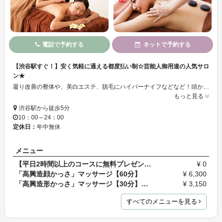
電話で予約する
ネットで予約する
【渋谷駅すぐ！】安く気軽に通える都度払い制☆芸能人御用達の人気サロ
ン★
凝り改善の整体や、美白エステ、脱毛にハイパーナイフなどなど！頭からつま先までキレイになれる、豊富なコースをご用意☆ブライダルエステも人気です♪一番の魅力は都度払い制！好きなときに自分のペースで通えます◎最高品質の機械と技術は芸能人にも愛用されるほど☆きっと効果を実感していただけます*.°まずは一度お試しください！！
もっと見る
渋谷駅から徒歩5分
10：00～24：00
定休日：
年中無休
メニュー
【平日2時間以上のコースに無料プレゼント】サウナマ…
¥ 0
「高興造顔かっさ」マッサージ【60分】
¥ 6,300
「高興造形かっさ」マッサージ【30分】（背面下半身o…
¥ 3,150
すべてのメニューを見る