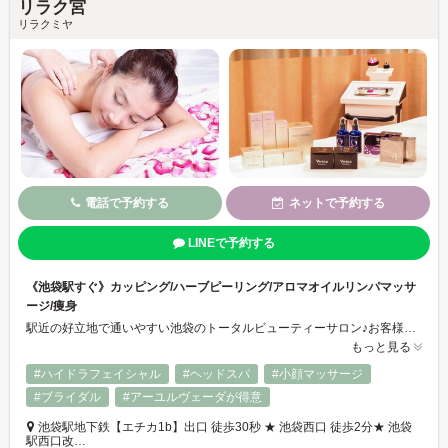
リラク宮
リラクミヤ
電話で予約する
ネットで予約する
LINEで予約する
《池袋駅すぐ》カッピング/ハーブピーリング/アロマオイルリンパマッサ
ージ/痩身
駅近の好立地で通いやすい池袋のトータルビューティーサロン♪お客様に合わせた施術で本格カッピング・リンパマッサージ・ヘッドスパなど多数メニューを取り揃えております。毛穴/むくみ/首肩こりを徹底改善します！また肌質に合わせたハーブピーリング・ララピールですっぴんに自信が持てるお肌に導きます◎プライベート空間で人目を気にせず施術後のスッキリ感をお楽しみください♪
もっと見る
#ハイドラフェイシャル
#ヘッドスパ
#小顔マッサージ
#ブライダル
#アーユルヴェーダが得意
池袋駅地下鉄【エチカ1b】出口 徒歩30秒 ★ 池袋西口 徒歩2分★ 池袋
駅西口改…