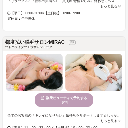
《リラックス》《憧れの美眉へ》 【お顔の骨格や好みに合わせてベストな形にオーダーメイドで眉をデザインし、清潔感のある目元をつくりだします】 自分ではケアできない眉をスッキリ整え、モテるメンズに！ ＜骨格・筋肉・お顔＞をもとにして、左右対称にデザイン。好印象を与える眉毛に仕上げます！ スタッフ一同、お客様のご来店を心よりお待ちしております。
もっと見る
【平日】11:00-20:00/【土日祝】10:00-19:00
定休日：
年中無休
都度払い脱毛サロンMIRAC
ツドバライダツモウサロンミラク
楽天ビューティで予約する
[PR]
全てのお客様の「キレイになりたい」気持ちをサポートします☆しっかりとカウンセリングし悩みやご希望を伺い、体の調子に合わせて最適なケア方法もご提案しますので、脱毛が初めての方も気軽にご相談ください♪ 全身ツルスベ脱毛も◎自分の気になる箇所だけ脱毛も◎自分のタイミングで施術を受けられる♪ また男性の方向け限定の脱毛メニューもあるので、毎日の髭処理を憂鬱に感じている男性や胸やお腹のムダ毛が実は気になっていた方にオススメです★ 丁寧かつスピーディーな施術でお客様の要望を全て改善♪効果がしっかりと目で見てわかるから納得出来る！ ぜひ一度「MIRAC脱毛サロン」へ足を運んでみませんか？
もっと見る
【平日】11：00～23：00／【土日祝】10：00～23：00