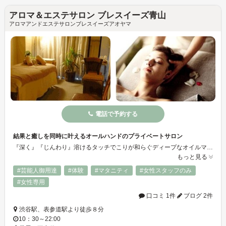
アロマ＆エステサロン ブレスイーズ青山
アロマアンドエステサロンブレスイーズアオヤマ
電話で予約する
結果と癒しを同時に叶えるオールハンドのプライベートサロン
『深く』『じんわり』溶けるタッチでこりが和らぐディープなオイルマッサージ。すっきりとお顔の印象が変わるリフトアップフェイシャル。即効効果にとどまらず、人に備わる回復力・キレイになる力を引き出してゆきます。
もっと見る
#芸能人御用達
#体験
#マタニティ
#女性スタッフのみ
#女性専用
口コミ 1件
ブログ 2件
渋谷駅、表参道駅より徒歩８分
10：30～22:00