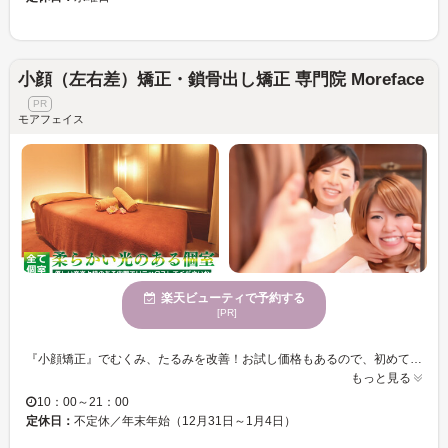
小顔（左右差）矯正・鎖骨出し矯正 専門院 Moreface
モアフェイス
楽天ビューティで予約する
[PR]
『小顔矯正』でむくみ、たるみを改善！お試し価格もあるので、初めての方にもオススメのサロン♪『小顔×鎖骨矯正』は顔の歪みをとり、シャープな顎ライン・パッチリした目・クリアーな肌が叶っちゃう！ 『小顔鎖骨コース』は更に鎖骨矯正×効果の持続にもってこい◎ 小顔矯正専門だからこその違いを実感できるハズ★ ◆完全個室でリラックス♪お悩みについてお話し下さい◎ ◆極上手法でシャープな顎ラインに！ほうれい線の改善も★ ◆本格骨盤矯正！O脚や体の歪みでお悩みの方はお試しください！ お顔はもちろん、お身体のすべての悩みに対応いたします。それぞれコースを多数ご用意しております♪カウンセリング～施術～アフターケアまで、すべて『More Face』自慢の施術となっておりますので、ぜひ体験してみてくださいね☆皆さまのお越しをお待ちしております。
もっと見る
10：00～21：00
定休日：
不定休／年末年始（12月31日～1月4日）