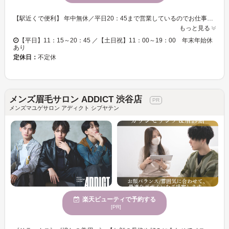
【駅近くで便利】 年中無休／平日20：45まで営業しているのでお仕事帰りの遅い方も◎ 【筋膜リリース】とは ---身体の中でくっついたりねじれたりしている筋膜をはがすことを言います。 施術前と後で身体の変化がわかります。 【脂肪対策の最新超音波】を用意 ---パイラソードの特殊環状超音波で脂肪の温度を局所的に上げて分解。 【リンパマッサージ】---IDMオリジナルの筋膜に着目したリンパマッサージで施術後も血行がよい状態が続きます。 【移転】 2025年2月28日（金）より下記住所に移転いたします 東京都新宿区新宿3-8-9 平生ビル8F *C5出口目の前 １階が「日高屋」のビル
もっと見る
【平日】11：15～20：45 ／【土日祝】11：00～19：00 年末年始休
あり
定休日：
不定休
メンズ眉毛サロン ADDICT 渋谷店
メンズマユゲサロン アディクト シブヤテン
楽天ビューティで予約する
[PR]