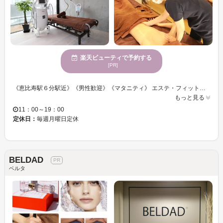
楽天ビューティで予約する
[PR]
《恵比寿駅６分駅近》《男性歓迎》《マタニティ》 エステ・フィットネストレーナーとしての経歴のおかげでたくさんのお客様のサポートをさせていただいております。 紹介や親子、カップルでのご利用が多く、筋膜リリース施術でが大好きな方の常連様が多いです。ボディ、お顔、ヘッドなどの筋膜を整えは全身お任せください。 スタッフ自身がヨガ・ピラティス・マッサージ講師などの経験、知識が豊富なので、様々な角度から、お客様の”こうなりたい！”を叶えます！！ 自分自身と向き合いたい方、トップアスリート、モデルの方など多く方に実感して人生まで変化していただけています。 原因不明の不調やとにかくつらいだるさなど、筋膜はがし、筋膜リリースをされたことない方はぜひ試してみてください。 【産後ケア・マタニティケア・デトックス・アスリートケアなどもございます】 皆様のご来店をお待ちしております。 Meil→info@personalup.jp
もっと見る
11：00～19：00
定休日：
毎週月曜日定休
BELDAD
ベルタ