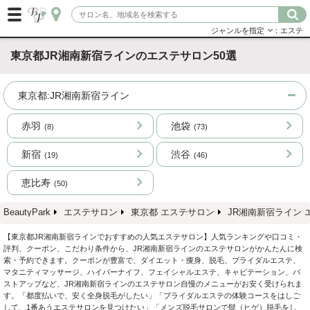
ジャンルを指定
：エステ
東京都JR湘南新宿ラインのエステサロン50選
東京都:JR湘南新宿ライン
赤羽
池袋
(8)
(73)
新宿
渋谷
(19)
(46)
恵比寿
(50)
BeautyPark
エステサロン
東京都 エステサロン
JR湘南新宿ライン 
【東京都JR湘南新宿ラインでおすすめの人気エステサロン】人気ランキングや口コミ・
評判、クーポン、こだわり条件から、JR湘南新宿ラインのエステサロンがかんたんに検
索・予約できます。クーポンが豊富で、ダイエット・痩身、脱毛、ブライダルエステ、
マタニティマッサージ、ハイパーナイフ、フェイシャルエステ、キャビテーション、バ
ストアップなど、JR湘南新宿ラインのエステサロン自慢のメニューがお安く受けられま
す。「都度払いで、安く全身脱毛がしたい」「ブライダルエステの体験コースをはしご
して、1番あうエステサロンを見つけたい」「メンズ脱毛サロンで髭（ヒゲ）脱毛をし