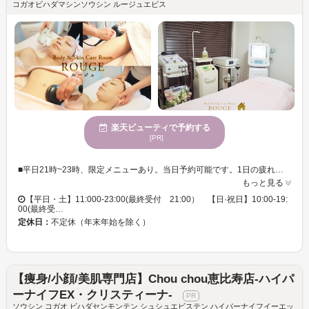
コガオビハダマシンソウシン ルージュエビス
楽天ビューティで予約する
[PR]
■平日21時~23時、限定メニューあり。当日予約可能です。1日の疲れをとり、頭&身体スッキリ◎ (深夜限定時間は、初回お試しメニューは、受け付けておりません。) ■【初回】乳酸ピーリング＋超音波毛穴洗浄で、毛穴レスなツルツル美肌に◎ 50分 ¥7800 ■【初回】ヒップ・太もも・お腹・二の腕などを集中的にシェイプアップして、サイズダウンしたい方、リバウンドしたくない方。即実感！［キャビテーション＋セルライト除去の2種のマシン］＋ベテランの手技により、脂肪細胞をへらして、スッキリと確かな結果を出します。 継続して、確実なサイズダウン◎ 90分 ￥11000 ■【初回】たるみ、クスミ、毛穴の開きを改善して、 小顔、ツルツル美肌◎ 80分 ¥9800 ■なりたい肌・なりたいボディ・をお聞かせ下さい。ベテランエステティシャンと一緒にご希望を実現してゆきましょう
もっと見る
【平日・土】11:000-23:00(最終受付 21:00） 【日·祝日】10:00-19:
00(最終受…
定休日：
不定休（年末年始を除く）
【痩身/小顔/美肌専門店】Chou chou恵比寿店-ハイパ
ーナイフEX・クリスティーナ-
ソウシン コガオ ビハダセンモンテン シュシュエビステン ハイパーナイフイーエッ