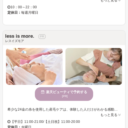
もっと見る
10：00～22：00
定休日：
毎週月曜日
less is more.
レスイズモア
楽天ビューティで予約する
[PR]
希少な24金の糸を使用した産毛ケアは、体験した人だけがわかる感動体験!! つるつるむきたまご肌へ☆スキンケアの浸透力を高め効果を最大限に引き出すことで、素肌そのものが進化。90%以上の高リピート率も自慢！。肌荒れやくすみ、毛穴の開きといったお悩みにも対応。施術後は、スキンケアの効果が大幅に向上し、つるつるの肌を実感していただけます。透明感と健康的な肌へと導く効果があり、産毛や角質に悩む方にピッタリです。この美容法はハリウッド、LAで人気を誇る結果重視の施術ですので、安心してご利用いただけます。施術を通じて、自分史上最高の肌を手に入れましょう。
もっと見る
【平日】11:00-21:00/【土日祝】11:00-20:00
定休日：
水曜日