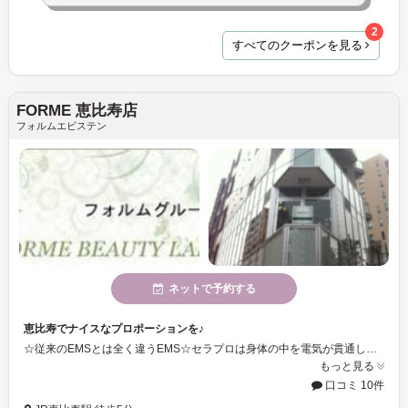
2
すべてのクーポンを見る
FORME 恵比寿店
フォルムエビステン
ネットで予約する
恵比寿でナイスなプロポーションを♪
☆従来のEMSとは全く違うEMS☆セラプロは身体の中を電気が貫通し、さらに効果範囲が驚異的！ 骨盤、股関節のコアマッスルを鍛え、筋肉の連続運動でセルライトケア！ さらに伝導運動により腸の蠕動（ぜんどう）運動を活性化し、排便力をUP！理想のプロポーションを手に入れることができます♪
もっと見る
口コミ 10件