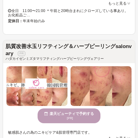
もっと見る
全日 11:00〜21:00 ＊午前と20時台まれにクローズしている事あり。
お化粧品ご…
定休日：
年末年始のみ
肌質改善水玉リフティング＆ハーブピーリングsalonv
ary
ハダカイゼンミズタマリフティングハーブピーリングヴェアリー
楽天ビューティで予約する
[PR]
敏感肌さんの為のニキビケア&肌管理専門店です。