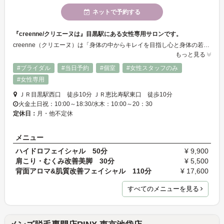
ネットで予約する
『creenne/クリエーヌは』目黒駅にある女性専用サロンです。
creenne（クリエーヌ）は「身体の中からキレイを目指し心と身体の若返りをサポートするサロン」をコンセプトにしております。 豊富な施術メニューと親身なカウンセリングでお客様に喜んでいただけるサロン作りを心がけています。 日頃のお疲れをゆっくりと癒しにお越しください。
もっと見る
#ブライダル
#当日予約
#個室
#女性スタッフのみ
#女性専用
ＪＲ目黒駅西口 徒歩10分 ＪＲ恵比寿駅東口 徒歩10分
火金土日祝：10:00～18:30/水木：10:00～20：30
定休日：
月・他不定休
メニュー
ハイドロフェイシャル 50分
¥ 9,900
肩こり・むくみ改善美脚 30分
¥ 5,500
背面アロマ&肌質改善フェイシャル 110分
¥ 17,600
すべてのメニューを見る