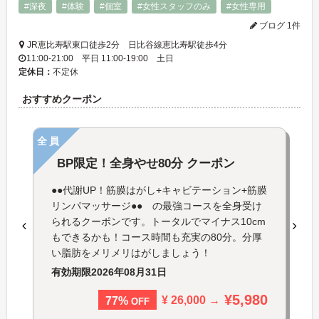
#深夜
#体験
#個室
#女性スタッフのみ
#女性専用
ブログ 1件
JR恵比寿駅東口徒歩2分 日比谷線恵比寿駅徒歩4分
11:00-21:00 平日 11:00-19:00 土日
定休日：
不定休
おすすめクーポン
全員
BP限定！全身やせ80分 クーポン
●●代謝UP！筋膜はがし+キャビテーション+筋膜
リンパマッサージ●● の最強コースを全身受け
られるクーポンです。トータルでマイナス10cm
もできるかも！コース時間も充実の80分。分厚
い脂肪をメリメリはがしましょう！
有効期限
2026年08月31日
¥5,980
¥ 26,000 →
77%
OFF