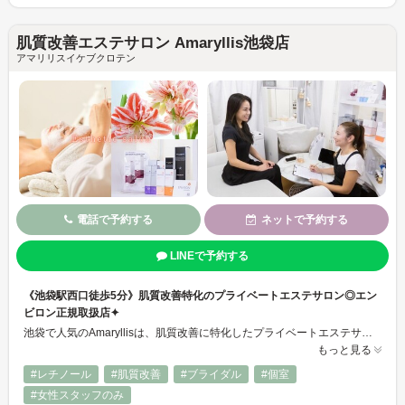
肌質改善エステサロン Amaryllis池袋店
アマリリスイケブクロテン
電話で予約する
ネットで予約する
LINEで予約する
《池袋駅西口徒歩5分》肌質改善特化のプライベートエステサロン◎エン
ビロン正規取扱店✦
池袋で人気のAmaryllisは、肌質改善に特化したプライベートエステサロン。エンビロンとプラズマ導入を組み合わせ、毛穴・くすみ・たるみ・ニキビなど幅広い肌悩みに丁寧にアプローチします。完全個室の落ち着いた空間で、経験豊富なスタッフが一人ひとりに寄り添い、結果重視の本格ケアをご提供。自然な透明感とツヤを引き出し、自信が持てる素肌へ導きます。韓国発で話題のレモンボトル使用の痩身メニューもございます◎
もっと見る
#レチノール
#肌質改善
#ブライダル
#個室
#女性スタッフのみ