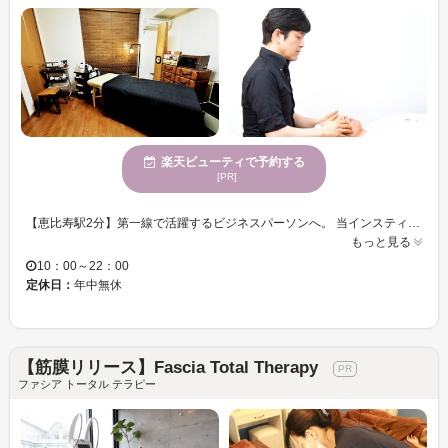
楽天ビューティで予約する
[PR]
【恵比寿駅2分】第一線で活躍するビジネスパーソンへ。 当インスティチュートは、大人の男の「顔」を極め、さらに「体型」までを1箇所で最適化する完全個室の総合メンズサロンです。 ■ 40年の知見が詰まった3つの独自アプローチ 本格メンズフェイシャル（肌質改善・リフトアップ） 「老け見え」の原因となるたるみや肌の疲れを、プロの技術で根本からケア。ビジネスパーソンに必須の清潔感と若々しさを継続的に保ちます。 印象を操る「精密眉・ビジネスメイク」 フェイシャルで整えたベースに、AI顔分析を用いた精密な眉デザインと、クマや青髭を自然にカバーする大人のビジネスメイク（印象補正）で、知性と品格を瞬時に引き出します。 TM3による科学的な「肉体設計」 顔の印象を引き上げた後は、寝たまま深層筋を鍛える最新機器で運動不足の体を最短で引き締めます。 担当はメンズ美容のDIMEやメンズビューティで発信しているISSEY。貴方の外見を責任を持ってマネジメントします。
もっと見る
10：00～22：00
定休日：
年中無休
【筋膜リリース】Fascia Total Therapy
ファシア トータル テラピー