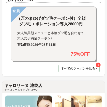
全員
(匠のまゆげダツ毛クーポン付）全顔
ダツ毛＋ポレーション導入28000円
大人気美顔メニューと本格ダツ毛を合わせて、
大人女子満足クーポン♪
有効期限
2026年08月31日
75%OFF
1
すべてのクーポンを見る
キャロリーヌ 池袋店
キャロリーヌイケブクロテン