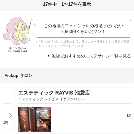
17件中 1〜17件を表示
この地域のフェイシャルの相場はだいたい
6,600円
くらいだワン！
※「Beauty Park」に登録されているメニュー価格をもとに独自の集計
ロジックによって算出しています。
キュンちゃん
©Beauty Park
池袋でおすすめのエステサロン一覧を見る
Pickup サロン
エステティック RAYVIS 池袋店
エステティック レイビス イケブクロテン
[池袋]