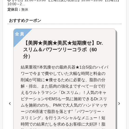
10:00～2…
定休日：
無休
おすすめクーポン
全員
【美脚★美腕★美尻★短期痩せ】Dr.
スリム＆パワーツリーコラボ（60
分）
結果重視!!本気痩せの最終兵器★1台5役のハイパ
ワーで今まで費やしていた大幅な時間と料金の
削減が可能に★痩せるために必要な、脂肪の分
解・排出、また筋肉の強化まですべて一台で行
えるウルトラマシン「Dr.スリム」！人気のキャ
ビテーションやEMSも一気に施術できるDr.スリ
ムを施術ののち、PMKで大人気の”ハンドマッサ
ージの6倍速で脂肪を落とす”「パワーツリー・
スリミング」を行うスペシャルなメニュー！短
時間での結果だしを求めるお客様に大好評！脂