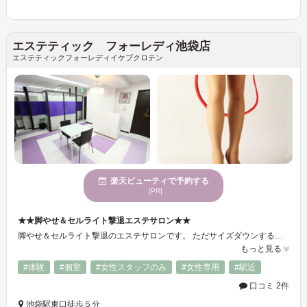
エステティック フォーレディ池袋店
エステティックフォーレディイケブクロテン
楽天ビューティで予約する
[PR]
★★脚やせ＆セルライト撃退エステサロン★★
脚やせ＆セルライト撃退のエステサロンです。 ただサイズダウンするだけでなく、代謝の活性化、冷え・むくみもケアして 健康的に痩せることを目指していますので、エステ後の体調の良さも リピーターが多い理由です。また脚やせだけでなく、女性の美の大敵である お尻や太もものセルライトに対して徹底的にケアを行うのも人気の秘密です。
もっと見る
#体験
#個室
#女性スタッフのみ
#女性専用
#駅近
口コミ 2件
池袋駅東口徒歩５分