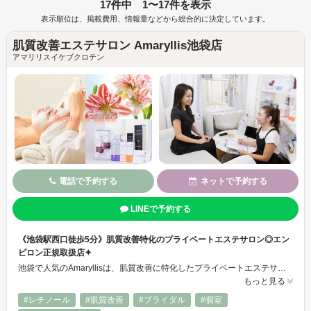
17件中 1〜17件を表示
表示順位は、掲載費用、情報量などから総合的に決定しています。
肌質改善エステサロン Amaryllis池袋店
アマリリスイケブクロテン
電話で予約する
ネットで予約する
LINEで予約する
《池袋駅西口徒歩5分》肌質改善特化のプライベートエステサロン◎エン
ビロン正規取扱店✦
池袋で人気のAmaryllisは、肌質改善に特化したプライベートエステサロン。エンビロンとプラズマ導入を組み合わせ、毛穴・くすみ・たるみ・ニキビなど幅広い肌悩みに丁寧にアプローチします。完全個室の落ち着いた空間で、経験豊富なスタッフが一人ひとりに寄り添い、結果重視の本格ケアをご提供。自然な透明感とツヤを引き出し、自信が持てる素肌へ導きます。韓国発で話題のレモンボトル使用の痩身メニューもございます◎
もっと見る
#レチノール
#肌質改善
#ブライダル
#個室