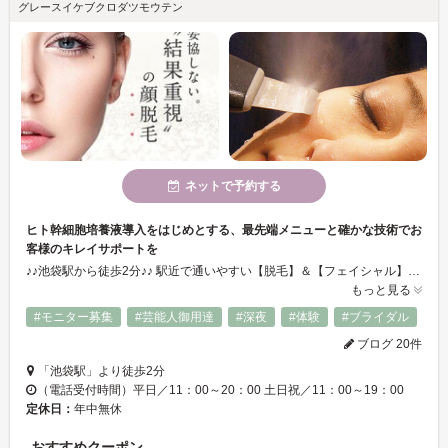
グレースイケブクロダツモウテン
ネットで予約する
ヒト幹細胞培養液導入をはじめとする、最先端メニューと確かな技術でお
客様のキレイサポートを
♪♪池袋駅から徒歩2分♪♪ 駅近で通いやすい【脱毛】＆【フェイシャル】エステサロンです！ グレースは創業20周年！常に「美しさ」を叶える為の最新メニューを探求し続けています。 お客様のお悩み・ご希望をしっかりとカウンセリング・分析して理想の「美」に近づけます。全店舗、首都圏最大フロア面積で「いつも一杯で、予約が取りにくい」といった心配もいりません。
もっと見る
#モニター募集
#芸能人御用達
#深夜
#体験
#ブライダル
ブログ 20件
「池袋駅」より徒歩2分
（電話受付時間）平日／11：00～20：00 土日祝／11：00～19：00
定休日：
年中無休
おすすめクーポン