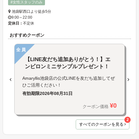
#女性スタッフのみ
池袋駅西口より徒歩5分
9:00～22:00
定休日：
不定休
おすすめクーポン
全員
【LINE友だち追加ありがとう！】エ
ンビロンミニサンプルプレゼント！
Amaryllis池袋店の公式LINEを友だち追加してぜ
ひご活用ください！
有効期限
2026年08月31日
¥0
クーポン価格
2
すべてのクーポンを見る