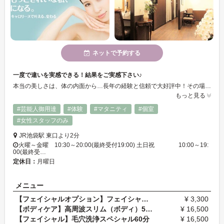
ネットで予約する
一度で違いを実感できる！結果をご実感下さい♪
本当の美しさは、体の内面から…長年の経験と信頼で大好評中！その場限りの癒しや、満足ではありません！日々の下術やサービスの向上によってうまれた信頼を体験してください♪
もっと見る
#芸能人御用達
#体験
#マタニティ
#個室
#女性スタッフのみ
JR池袋駅 東口より2分
火曜～金曜 10:30～20:00(最終受付19:00) 土日祝 10:00～19:
00(最終受…
定休日：
月曜日
メニュー
【フェイシャルオプション】フェイシャルリンパマッ…
¥ 3,300
【ボディケア】高周波スリム（ボディ）50分
¥ 16,500
【フェイシャル】毛穴洗浄スペシャル60分
¥ 16,500