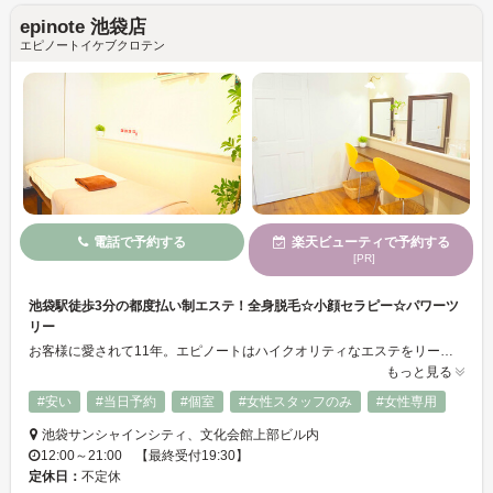
epinote 池袋店
エピノートイケブクロテン
電話で予約する
楽天ビューティで予約する
[PR]
池袋駅徒歩3分の都度払い制エステ！全身脱毛☆小顔セラピー☆パワーツ
リー
お客様に愛されて11年。エピノートはハイクオリティなエステをリーズナブルな価格で提供しております。 勧誘やコース契約はなく、完全都度払い制のエステサロンです。 『1回ごとのお支払いで低価格で通いやすく』 『満足できる施術、効果』 『安心して任せられる優れた技術スタッフ』 エピノートはいつでも気軽に行けるエステサロンを目指しています！ ～リフトアップ・小顔矯正・パワーツリーセラピー・全身脱毛～
もっと見る
#安い
#当日予約
#個室
#女性スタッフのみ
#女性専用
池袋サンシャインシティ、文化会館上部ビル内
12:00～21:00 【最終受付19:30】
定休日：
不定休