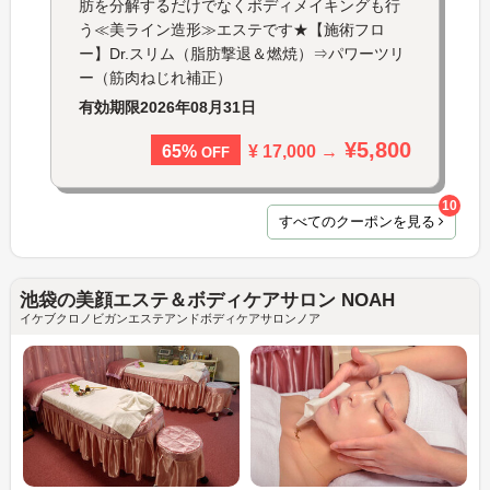
肪を分解するだけでなくボディメイキングも行
う≪美ライン造形≫エステです★【施術フロ
ー】Dr.スリム（脂肪撃退＆燃焼）⇒パワーツリ
ー（筋肉ねじれ補正）
有効期限
2026年08月31日
¥5,800
¥ 17,000 →
65%
OFF
10
すべてのクーポンを見る
池袋の美顔エステ＆ボディケアサロン NOAH
イケブクロノビガンエステアンドボディケアサロンノア