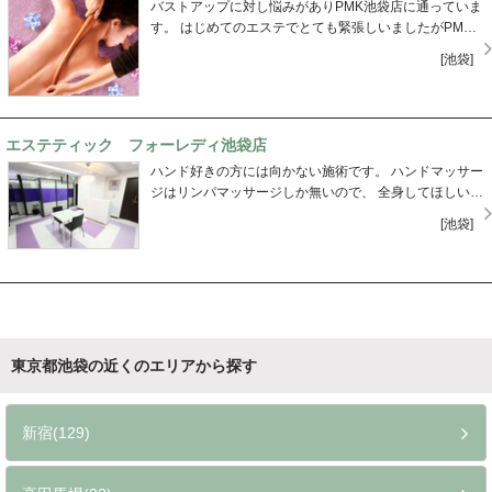
バストアップに対し悩みがありPMK池袋店に通っていま
す。 はじめてのエステでとても緊張しいましたがPMK
池袋店のスタッフの方々はとても親切に丁寧な対応をし
[池袋]
てくれるので毎回安心して通っています。 今までリラク
ゼーションのマッサージは行ったことがありましたが、
悩み改善には回数を重ねる必要性や生活習慣に合わせた
サロンケアを提案してくれたのでこれを機にしっかり自
エステティック フォーレディ池袋店
分に向き合おう！と思い通うことをきめました。 とくに
ハンド好きの方には向かない施術です。 ハンドマッサー
光ケアなどもふっくらして効果を実感していますが、パ
ジはリンパマッサージしか無いので、 全身してほしい
ワーツリーに毎回感動しています。 バストアップだけで
方、強めのが好きな方は行かないほうがいいです。 物足
はなく肩こりもなくなり通うのが楽しみです。コロナ対
[池袋]
りないと思います。 どういう方に向いているサロンかと
策もされているので安心して通えるサロンです。これか
いうと、 キレイになりたいと強く思う方には、結果重視
らもよろしくお願いします。
のフォーレディは向いていると思います。 私は、職場の
同僚に教えてもらって、迷うことなく通うことを決めま
したが、webだけを見て通うのは勇気がいると思いま
す。 細くなって得られる事は予想以上なので、体験だけ
でなく、とりあえず10回通ってみることをおすすめしま
東京都池袋の近くのエリアから探す
す。
新宿(129)