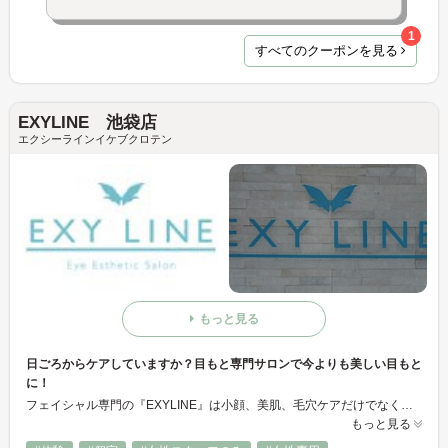
1
すべてのクーポンを見る
EXYLINE 池袋店
エクシーラインイケブクロテン
もっと見る
日ごろからケアしていますか？目もと専門サロンで今よりも美しい目もと
に！
フェイシャル専門の『EXYLINE』は小顔、美肌、毛穴ケアだけでなく、目もとケアまでできる数少ない専門サロン！目もとケアを怠るととたんに老けてしまいます。若々しい印象に保つためにはケアが大事！目もとから見た目年齢を変えましょう！！
もっと見る