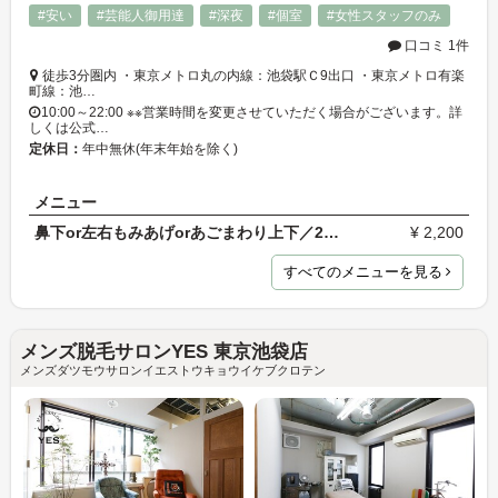
#安い
#芸能人御用達
#深夜
#個室
#女性スタッフのみ
口コミ 1件
徒歩3分圏内 ・東京メトロ丸の内線：池袋駅Ｃ9出口 ・東京メトロ有楽
町線：池…
10:00～22:00 ※※営業時間を変更させていただく場合がございます。詳
しくは公式…
定休日：
年中無休(年末年始を除く)
メニュー
鼻下or左右もみあげorあごまわり上下／2,200円（税込…
¥ 2,200
すべてのメニューを見る
メンズ脱毛サロンYES 東京池袋店
メンズダツモウサロンイエストウキョウイケブクロテン