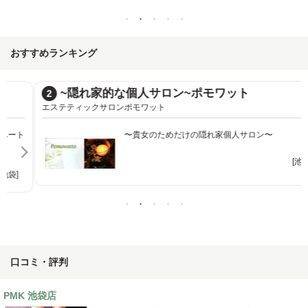
おすすめランキング
~隠れ家的な個人サロン~ポモワット
2
エステティックサロンポモワット
〜貴女のためだけの隠れ家個人サロン〜
[池袋]
口コミ・評判
PMK 池袋店