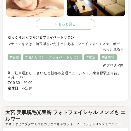
もっと見る
ゆっくりとくつろげるプライベートサロン
マナ・マキアは、埼玉県さいたま市にある、フェイシャルエステ・ボディトリートメント・タイ古式マッサージのプライベートサロンです。あなたの美しくなりたいという想い、癒されたいという想いにおこたえし、美と健康だけではなく、何よりも心のリラックスを目指してお手伝いさせていただきます。
もっと見る
#個室
#個人サロン・プライベートサロン
#駅近
#駐車場
ブログ 2件
・駐車場あり ・さいたま新都市交通ニューシャトル東宮原駅より徒歩
４分 ・JR…
10:30～20:00
定休日：
不定休
大宮 美肌脱毛光豊胸 フォトフェイシャル メンズも エ
ルワー
オオミヤビハダダツモウヒカリホウキョウフォトフェイシャルメンズモエルワー