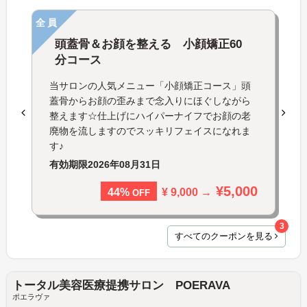
全員
頭蓋骨＆お顔を整える 小顔矯正60
分コース
当サロンの人気メニュー「小顔矯正コース」頭
蓋骨からお顔の歪みまで念入りにほぐしながら
整えます☆仕上げにハイパーナイフでお顔の老
廃物を流しますのでスッキリフェイスになれま
す♪
有効期限
2026年08月31日
¥5,000
¥ 9,000 →
44%
OFF
3
すべてのクーポンを見る
トータル美容医療提携サロン POERAVA
ポエラヴァ