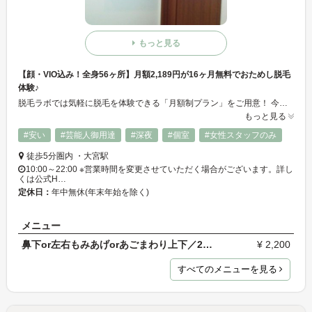
もっと見る
【顔・VIO込み！全身56ヶ所】月額2,189円が16ヶ月無料でおためし脱毛
体験♪
脱毛ラボでは気軽に脱毛を体験できる「月額制プラン」をご用意！ 今まで脱毛に踏み切れなかった方も、この機会に脱毛をスタート★月額制なので、通っている間のみのお支払いで、いつやめてもOK！初月に2,189円のお支払いで16ヶ月間無料で脱毛体験！ スピード重視で脱毛を行いたい方には「回数パックプラン」もおすすめ♪
もっと見る
#安い
#芸能人御用達
#深夜
#個室
#女性スタッフのみ
徒歩5分圏内 ・大宮駅
10:00～22:00 ※営業時間を変更させていただく場合がございます。詳し
くは公式H…
定休日：
年中無休(年末年始を除く)
メニュー
鼻下or左右もみあげorあごまわり上下／2,200円（税込…
¥ 2,200
すべてのメニューを見る