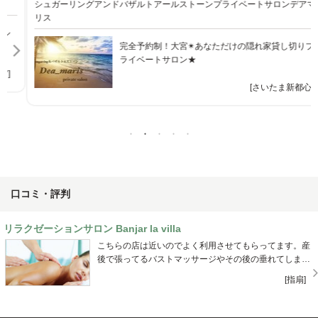
シュガーリングアンドバザルトアールストーンプライベートサロンデアマ
リス
完全予約制！大宮✴︎あなただけの隠れ家貸し切りプ
ライベートサロン★
[さいたま新都心]
口コミ・評判
リラクゼーションサロン Banjar la villa
こちらの店は近いのでよく利用させてもらってます。産
後で張ってるバストマッサージやその後の垂れてしまっ
たバストアップもお願いして効果抜群とまではいきませ
[指扇]
んが、長く通うと効果が実感できます。店主の方がとて
も話しやすい方なのでいろいろ相談にも乗って頂き、今
ではカフェにお茶をしに行く感覚で通っています。