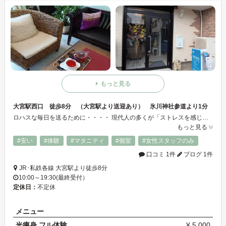
もっと見る
大宮駅西口 徒歩8分 （大宮駅より送迎あり） 氷川神社参道より1分
ロハスな毎日を送るために・・・・ 現代人の多くが「ストレスを感じない日はない」毎日を送っているなか、 自分自身や大切な人の健康的なライフスタイルを維持することを意味します。 ディアラマリンパケアセラピーは、癒しを目的とします。 ”お母さんが赤ちゃんを抱っこしてやさしく摩る”手のひら全体でやさしく愛情を こめて摩ることこそ私達が提唱するリンパケアセラピーです。
もっと見る
#安い
#体験
#マタニティ
#個室
#女性スタッフのみ
口コミ 1件
ブログ 1件
JR･私鉄各線 大宮駅より徒歩8分
10:00～19:30(最終受付）
定休日：
不定休
メニュー
光痩身 フル体験
¥ 5,000