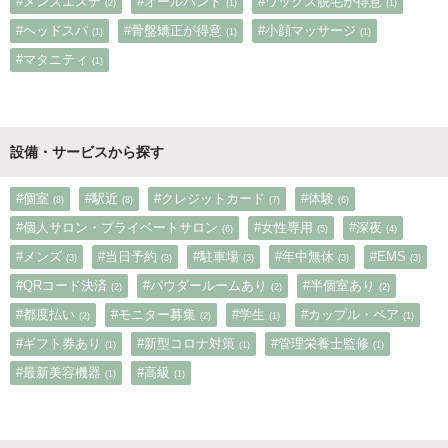
#メンズエステ
#オールハンド
#ワックス脱毛が得意
(2)
(1)
(1)
#ヘッドスパ
#骨盤矯正が得意
#小顔マッサージ
(1)
(1)
(1)
#マタニティ
(1)
設備・サービスから探す
#個室
#駅近
#クレジットカード
#体験
(8)
(8)
(7)
(6)
#個人サロン・プライベートサロン
#女性専用
#深夜
(6)
(5)
(4)
#メンズ
#当日予約
#駐車場
#年中無休
#EMS
(3)
(3)
(3)
(3)
(3)
#QRコード決済
#パウダールームあり
#半個室あり
(2)
(2)
(2)
#都度払い
#モニター募集
#学生
#カップル・ペア
(2)
(2)
(1)
(1)
#ギフト券あり
#新型コロナ対策
#管理栄養士監修
(1)
(1)
(1)
#最新美容機器
#高級
(1)
(1)