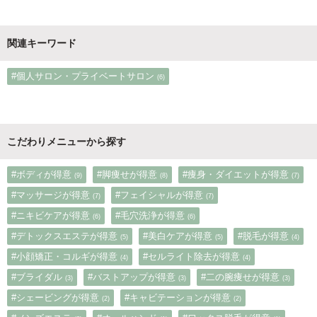
関連キーワード
#個人サロン・プライベートサロン
(6)
こだわりメニューから探す
#ボディが得意
#脚痩せが得意
#痩身・ダイエットが得意
(9)
(8)
(7)
#マッサージが得意
#フェイシャルが得意
(7)
(7)
#ニキビケアが得意
#毛穴洗浄が得意
(6)
(6)
#デトックスエステが得意
#美白ケアが得意
#脱毛が得意
(5)
(5)
(4)
#小顔矯正・コルギが得意
#セルライト除去が得意
(4)
(4)
#ブライダル
#バストアップが得意
#二の腕痩せが得意
(3)
(3)
(3)
#シェービングが得意
#キャビテーションが得意
(2)
(2)