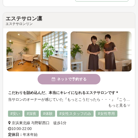
エステサロン凛
エステサロンリン
ネットで予約する
こだわりを詰め込んだ、本当にキレイになれるエステサロンです＊
当サロンのオーナーが感じていた『もっとこうだったら・・・』『こうして欲しいなあ・・・』を詰め込んだこだわりのエステサロンです。マニュアルにはこだわらず、カウンセリングを重視して一人ひとりにあわせたコースを提案いたします。またエステサロンに行きづらいという方でも安心して通えるよう周囲が気にならないプライベートサロン。エステサロン凛はお客様に向き合ってまいります。
もっと見る
#安い
#深夜
#体験
#女性スタッフのみ
#女性専用
京浜東北線 与野駅西口 徒歩1分
10:00-22:00
定休日：
年末年始