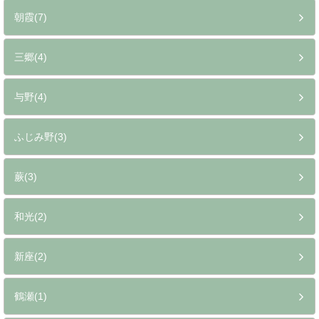
朝霞(7)
三郷(4)
与野(4)
ふじみ野(3)
蕨(3)
和光(2)
新座(2)
鶴瀬(1)