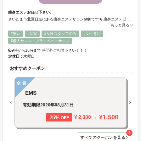
痩身エステお任せ下さい♪
さいたま市北区日進にある痩身エステサロンanjuです★ 痩身エステ以外にもまつ毛エクステやネイルのメニューもございます。
もっと見る
#安い
#個室
#女性スタッフのみ
#女性専用
#個人サロン・プライベートサロン
9時から18時まで 時間外ご相談下さい！！！
定休日：
木曜日
おすすめクーポン
全員
EMS
有効期限
2026年08月31日
¥1,500
¥ 2,000 →
25%
OFF
3
すべてのクーポンを見る