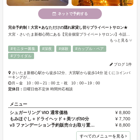
ネットで予約する
完全予約制！大宮✴︎あなただけの隠れ家貸し切りプライベートサロン★
大宮・さいたま新都心間にある【完全個室プライベートサロン♪】今話題のお肌に優しく、埼玉にはまだ少ないシュガーリング！今ならお得！進化したホットストーンの「バザルト®ストーン」もオススメです☆オイルマッサージ、リフトアップフェイシャル、人気のバストケアなど、あなたのキレイをトータルサポートいたします*.゜マンツーマン対応なので、何でもお気軽にご相談ください◎
もっと見る
#モニター募集
#深夜
#体験
#カップル・ペア
#ブライダル
ブログ 1件
さいたま新都心駅から徒歩12分、大宮駅から徒歩14分 近くにコインパ
ーキングが…
月～金 10：00～21：00 土・祝 10：00～19：00
定休日：
日曜日他不定休 時間外応相談
メニュー
シュガーリング VIO 通常価格
¥ 8,800
もみほぐし＋ドライヘッド＋美ツボ50分
¥ 7,700
v3 ファンデーション予約販売☆お取り置き用
¥ 8,800
すべてのメニューを見る