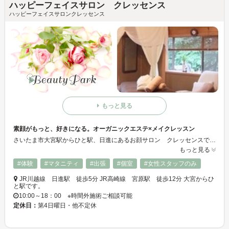
ハッピーフェイスサロン クレッセンス
ハッピーフェイスサロンクレッセンス
もっと見る
素顔がもっと、好きになる。オーガニックエステ×メイクレッスン
さいたま市大宮駅からひと駅、日進にあるお顔サロン クレッセンスでは「肌力改善」のためのオーガニックアロマ・ハーブを使用したフェイシャルエステや「表情美」メイクレッスンでお顔からの美と健康をサポートしています。 肩ひじ張らずに本格的に相談できるプライベートサロンです。
もっと見る
#体験
#マタニティ
#出張
#個室
#女性スタッフのみ
JR川越線 日進駅 徒歩5分 JR高崎線 宮原駅 徒歩12分 大宮からひ
と駅です。
10:00～18：00 ※時間外施術ご相談可能
定休日：
第4日曜日・他不定休