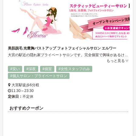
美肌脱毛 光豊胸バストアップ フォトフェイシャルサロン エルワー
大宮の駅近の隠れ家プライベートサロンです。完全個室で興味があるけど行く勇気がない。。という方でも安心してご利用頂けます♪レディースはもちろん、メンズエステ・メンズ脱毛も始めました♪ニューハーフのご利用も♪勧誘は一切ありません。 コラーゲン配合の光を照射していき脱毛をしながらつるすべ美肌に。 当店の脱毛は施術が出来ないことが多い ｢えりあし(うなじ)」｢ひざ｣｢首｣｢鼻｣まで照射可能です♪ またＶＩＯ、お顔、ひざの抜けにくい箇所はお値段変わらず２度打ち照射です。
もっと見る
#安い
#深夜
#個室
#女性スタッフのみ
#個人サロン・プライベートサロン
大宮駅徒歩6分程
11:30～23:30
定休日：
不定休
おすすめクーポン