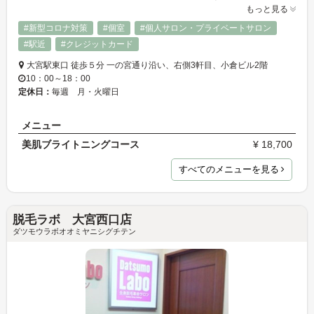
もっと見る
#新型コロナ対策
#個室
#個人サロン・プライベートサロン
#駅近
#クレジットカード
大宮駅東口 徒歩５分 一の宮通り沿い、右側3軒目、小倉ビル2階
10：00～18：00
定休日：
毎週 月・火曜日
メニュー
美肌ブライトニングコース
¥ 18,700
すべてのメニューを見る
脱毛ラボ 大宮西口店
ダツモウラボオオミヤニシグチテン