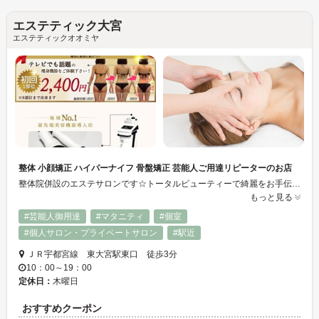
エステティック大宮
エステティックオオミヤ
整体 小顔矯正 ハイパーナイフ 骨盤矯正 芸能人ご用達リピーターのお店
整体院併設のエステサロンです☆トータルビューティーで綺麗をお手伝い！ハイパーナイフ、骨盤矯正、小顔矯正、最新脱毛など豊富なメニューを取り揃えております☆
もっと見る
#芸能人御用達
#マタニティ
#個室
#個人サロン・プライベートサロン
#駅近
ＪＲ宇都宮線 東大宮駅東口 徒歩3分
10：00～19：00
定休日：
木曜日
おすすめクーポン