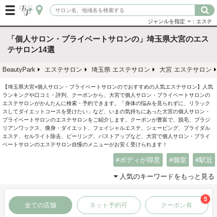
ジャンルを指定
：エステ
「個人サロン・プライベートサロンの」埼玉県大宮のエス
テサロン14選
BeautyPark
エステサロン
埼玉県 エステサロン
大宮 エステサロン
【埼玉県大宮×個人サロン・プライベートサロンのでおすすめの人気エステサロン】人気
ランキングや口コミ・評判、クーポンから、大宮で個人サロン・プライベートサロンの
エステサロンがかんたんに検索・予約できます。「身体の悩みを見られずに、リラック
スしてダイエットコースを受けたい」など、いまの気持ちにあった大宮の個人サロン・
プライベートサロンのエステサロンをご紹介します。クーポンが豊富で、脱毛、ブラジ
リアンワックス、痩身・ダイエット、フェイシャルエステ、シェービング、ブライダル
エステ、セルライト除去、ピーリング、バストアップなど、大宮で個人サロン・プライ
ベートサロンのエステサロン自慢のメニューがお安く受けられます！
ボディが得意
個室
駅近
人気のキーワードをもっと見る
5
全ての店舗
ネット予約可
クーポン有