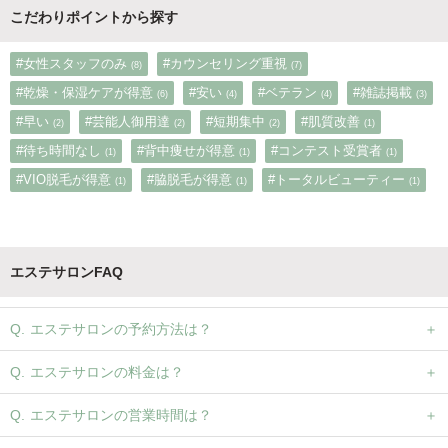
こだわりポイントから探す
#女性スタッフのみ
#カウンセリング重視
(8)
(7)
#乾燥・保湿ケアが得意
#安い
#ベテラン
#雑誌掲載
(6)
(4)
(4)
(3)
#早い
#芸能人御用達
#短期集中
#肌質改善
(2)
(2)
(2)
(1)
#待ち時間なし
#背中痩せが得意
#コンテスト受賞者
(1)
(1)
(1)
#VIO脱毛が得意
#脇脱毛が得意
#トータルビューティー
(1)
(1)
(1)
エステサロンFAQ
エステサロンの予約方法は？
エステサロンの料金は？
エステサロンの営業時間は？