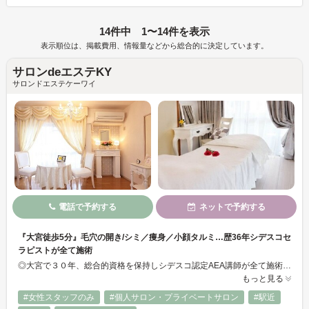
14件中 1〜14件を表示
表示順位は、掲載費用、情報量などから総合的に決定しています。
サロンdeエステKY
サロンドエステケーワイ
電話で予約する
ネットで予約する
『大宮徒歩5分』毛穴の開き/シミ／痩身／小顔タルミ…歴36年シデスコセ
ラピストが全て施術
◎大宮で３０年、総合的資格を保持しシデスコ認定AEA講師が全て施術♪濃いシミ取り/シワ/たるみ/小顔/_痩身/光脱毛・電気脱毛/アロマセラピーなど女性やメンズもお悩みを解決し、癒しと効果を重視し美しさが叶う！ダイヤモンドピーリングは角質と皮脂の詰まりを同時に除去、毛穴開きやニキビ、肌のザラツキに効果的☆丁寧なカウンセリングと確かな知識・技術でワンランク上の効果を施術ご提供します
もっと見る
#女性スタッフのみ
#個人サロン・プライベートサロン
#駅近