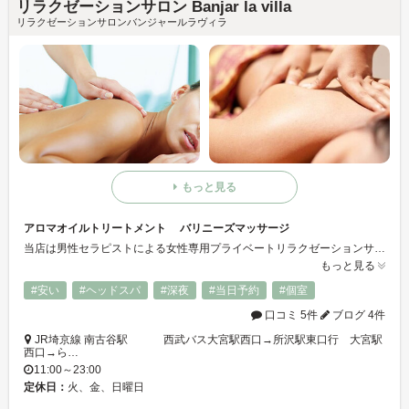
リラクゼーションサロン Banjar la villa
リラクゼーションサロンバンジャールラヴィラ
もっと見る
アロマオイルトリートメント バリニーズマッサージ
当店は男性セラピストによる女性専用プライベートリラクゼーションサロンです。無添加アロマオイルを使用したトリートメントでお肌の改善、バストアップ、ヒップアップ、ヘッドマッサージ、女性ホルモンの活性化など女性の美と健康と癒やしを追求したプライベートサロンです。種類豊富のアロマオイルを状況に応じて配合、癒し効果も抜群です。
もっと見る
#安い
#ヘッドスパ
#深夜
#当日予約
#個室
口コミ 5件
ブログ 4件
JR埼京線 南古谷駅 西武バス大宮駅西口→所沢駅東口行 大宮駅
西口→ら…
11:00～23:00
定休日：
火、金、日曜日