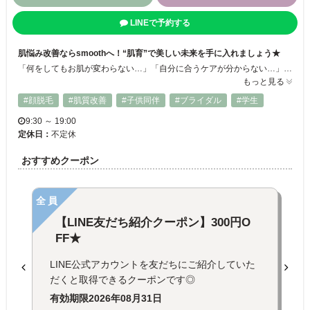
LINEで予約する
肌悩み改善ならsmoothへ！“肌育”で美しい未来を手に入れましょう★
「何をしてもお肌が変わらない…」「自分に合うケアが分からない…」そんなお悩みを抱える方は、ぜひsmoothへお越しください。 長岡市で唯一のエクソソームハーブピーリングや、独自の専門技術を活かし、繰り返すニキビ、毛穴トラブル、シミ・シワなど、あらゆる肌悩みを根本から改善します！
もっと見る
#顔脱毛
#肌質改善
#子供同伴
#ブライダル
#学生
9:30 ～ 19:00
定休日：
不定休
おすすめクーポン
全員
【LINE友だち紹介クーポン】300円O
FF★
LINE公式アカウントを友だちにご紹介していた
だくと取得できるクーポンです◎
有効期限
2026年08月31日