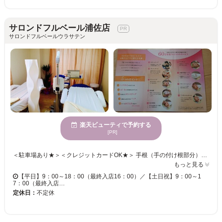
サロンドフルベール浦佐店
サロンドフルベールウラサテン
楽天ビューティで予約する
[PR]
＜駐車場あり★＞＜クレジットカードOK★＞ 手根（手の付け根部分）を使ったハンド中心のお手入れ方法◎ リーズナブルなプライス☆本格フェイシャルエステが初めての方でも安心して受けれます♪ リンパのめぐりを整えるので、日々の疲れがたまった肩や目をスッキリ☆ 拡大レンズで肌状態を確認し、お手入れ方法やアドバイスもいたします！ 癒しのリラックスタイムでおくつろぎいただけます◎ ご来店お待ちしております♪
もっと見る
【平日】9：00～18：00（最終入店16：00）／【土日祝】9：00～1
7：00（最終入店…
定休日：
不定休