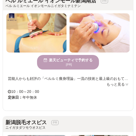
ベル ルミエール イオンモール新潟南店
ベル ルミエール イオンモールニイガタミナミテン
楽天ビューティで予約する
[PR]
芸能人からも好評の「ベルルミ痩身理論」一流の技術と最上級のおもてなしを是非、ご体験ください。食べないダイエットではなく、食べながらでも無理なく痩せやすい状態づくりを目指すのがベルルミエール！カウンセリング時に費用や所要時間や通う頻度まで丁寧に説明してくれます。お客様のお悩みは人それぞれ。一人一人のお悩みや生活習慣を踏まえたコースをご提案。特に痩身では即効性の高いマシンと技術で短期で結果を出したい方にお勧めです。他、最近では幹細胞化粧品にも力を入れ、30代、40代ぐらいから目立つあらゆる老化トラブルにも対応するトータルサロンです！ あらたに、超高速脱毛を導入し施術スピードも速くなりお客様にとっても良い施術をご提供できるよう日々努めています!
もっと見る
10：00～20：00
定休日：
年中無休
新潟脱毛オスピス
ニイガタダツモウオスピス