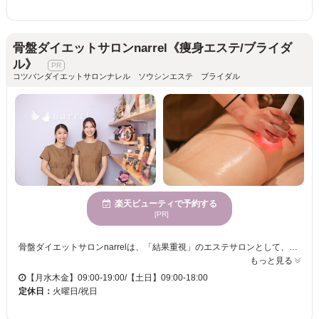
骨盤ダイエットサロンnarrel《痩身エステ/ブライダ
ル》
コツバンダイエットサロンナレル ソウシンエステ ブライダル
楽天ビューティで予約する
[PR]
骨盤ダイエットサロンnarrelは、「結果重視」のエステサロンとして、多くのお客様にご利用いただいています。穏やかな雰囲気の中でリラックスした時間をお過ごしいただけます。初めての方でも安心してご来店いただけるよう、丁寧なカウンセリングを行い、個々の悩みや目的に合わせた施術を提供します。骨格の歪みを整え、内側から美しい姿を目指しませんか？幅広い年齢層のお客様に利用されており、プライベート空間での施術が可能です。骨盤ダイエットサロンnarrelで、健康的に美しさを手に入れましょう。気軽なお手頃価格で、あなたの人生に新しい変化を！
もっと見る
【月水木金】09:00-19:00/【土日】09:00-18:00
定休日：
火曜日/祝日