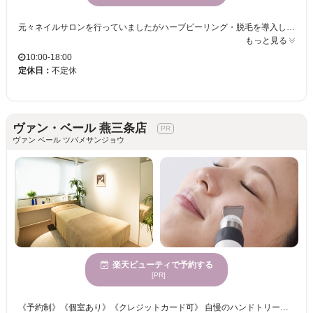
元々ネイルサロンを行っていましたがハーブピーリング・脱毛を導入しリニューアル。Nail salon Cleoで、心身が休まる特別な時間をお過ごしください。当サロンは完全個室のプライベート空間。幅広い年齢層に対応し、お子様から大人の方までどなたでも安心してご利用いただけます。特に、ハーブピーリングは肌への負担を最小限に抑えた施術で、剥離やダウンタイムの心配なく、輝く素肌を手に入れることができます。また、脱毛サービスは都度払いが可能で、お子様にも対応した機械を使用しているため、親御様も安心です。清潔感あふれる個室で、あなたの美しさを引き出すお手伝いをいたします。エレガントで魅力的な女性たちに支持されているNail salon Cleoで、ぜひ新しい自分に出会ってみてください。
もっと見る
10:00-18:00
定休日：
不定休
ヴァン・ベール 燕三条店
ヴァン ベール ツバメサンジョウ
楽天ビューティで予約する
[PR]
《予約制》《個室あり》《クレジットカード可》 自慢のハンドトリートメントやこだわりのマシンを取り入れ、お客様の美を叶えます☆彡 施術後にご利用いただけるメイクルームもあるので安心◎そのままお出かけもできます♪♪ 個室ありなので、心も体もリラックスしてお過ごしください。 ◆結果重視の痩身・ダイエットメニュー ◆毛穴ケアやエイジングケアのフェイシャルメニュー多数 ◆ブライダルメニューあり 豊富なメニューから最適なものをご提案いたしますので、一緒に理想の美を目指しましょう！！