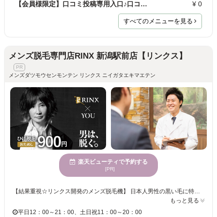
【会員様限定】口コミ投稿専用入口♪口コミ投稿でプレ…
¥ 0
すべてのメニューを見る
メンズ脱毛専門店RINX 新潟駅前店【リンクス】
メンズダツモウセンモンテン リンクス ニイガタエキマエテン
楽天ビューティで予約する
[PR]
【結果重視☆リンクス開発のメンズ脱毛機】 日本人男性の黒い毛に特化した、男性専用脱毛機をリンクスが完全独自開発。 提携メーカーと共に、部品の一つひとつ上質なものを厳選しながら改良を重ねることで高い脱毛効果と安全性の両立を実現しました♪ 男性の太い毛でも痛みを軽減できるよう、冷却機能を極限まで高めることに成功☆ お客様の肌質・毛質に合わせしっかりと毛にアプローチしていきます。 【男性脱毛技能士】 男性脱毛技能士達がどんなお悩みもお伺いします！ 男性だからこそのお悩みもお気軽にご相談ください♪ お肌の状態・毛量・お悩みに合わせた最適なプランをご提案します☆ 当日予約大歓迎♪ 完全予約制ですのでお電話にてお問い合わせください☆
もっと見る
平日12：00～21：00、土日祝11：00～20：00