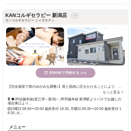
KANコルギセラピー 新潟店
カンコルギセラピー ニイガタテン
EPARKで予約する
[PR]
【完全個室で骨のゆがみを調整♪】骨と筋肉に圧をかけることにより、身体全体の巡りをスムーズに◎お客さまの不調を改善へと導きます。エレガントな店内で自分だけの時間を満喫♪
もっと見る
◆JR信越本線(直江津～新潟)・JR羽越本線 新津駅よりバスでお越しの
場合東口より…
日曜日:09:30〜20:00 最終受付 18:30, 月曜日:09:30〜20:00 最終受付 1
8:30, 火…
メニュー