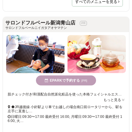
すべてのメニューを見る
サロンドフルベール新潟青山店
サロンドフルベールニイガタアオヤマテン
EPARKで予約する
[PR]
肌チェック付き!和漢配合自然派化粧品を使った本格フェイシャルエステが初回60分2,200円～☆手技に癒されながら肌質改善が目指せる一石二鳥の施術◎
もっと見る
◆JR越後線 小針駅より車でお越しの場合南口前ロータリーから、駅を
左手に直進し…
日曜日:09:30〜17:00 最終受付 16:00, 月曜日:09:30〜17:00 最終受付 1
6:00, 火…