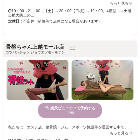
もっと見る
10：00～21：00（【土】～20：00【日祝】～19：00）※新型コロナ感
染拡大防止の…
定休日：
不定休（研修等で店休になる場合があります）
骨盤ちゃん上越モール店
コツバンチャン ジョウエツモールテン
楽天ビューティで予約する
[PR]
私たちは、エステ店、整骨院・ジム、スポーツ施設等を運営する中で、それぞれのジャンルの施術には得意な面と不得意な面がある事に気づいてしまいました！ 〇エステが得意な事 『脂肪分解』『リンパドレナージュ』 ×エステが不得意なこと 『筋肉や骨へのアプローチ』 〇整体が得意な事 『筋肉や骨へのアプローチ』『骨盤矯正・姿勢矯正』 ×整体が苦手な事 『脂肪やリンパの改善』 〇ジムが得意な事 『筋肉量・基礎代謝UP』 ×ジムが出来ない事 『筋肉や脂肪のケア』 上記のように、それぞれが持つ特性に気づきました。 そこで、私たちは【本格的な骨盤矯正】だけだはなく エステ、ストレッチ、エクササイズを組み合わせた今までのエステとはまったく違う、 無理なく結果が出る方法を生み出しました。 それがこの『組み合わせ式骨盤ダイエット』です。
もっと見る