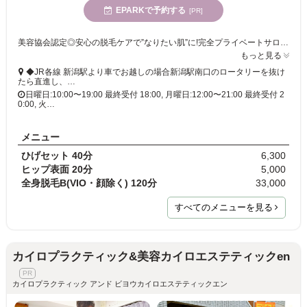
EPARKで予約する
[PR]
美容協会認定◎安心の脱毛ケアで”なりたい肌”に!完全プライベートサロンなので、サロンでのケアに慣れていない方や人目が気になる方でも安心です♪
もっと見る
◆JR各線 新潟駅より車でお越しの場合新潟駅南口のロータリーを抜け
たら直進し、…
日曜日:10:00〜19:00 最終受付 18:00, 月曜日:12:00〜21:00 最終受付 2
0:00, 火…
メニュー
ひげセット 40分
6,300
ヒップ表面 20分
5,000
全身脱毛B(VIO・顔除く) 120分
33,000
すべてのメニューを見る
カイロプラクティック&美容カイロエステティックen
カイロプラクティック アンド ビヨウカイロエステティックエン