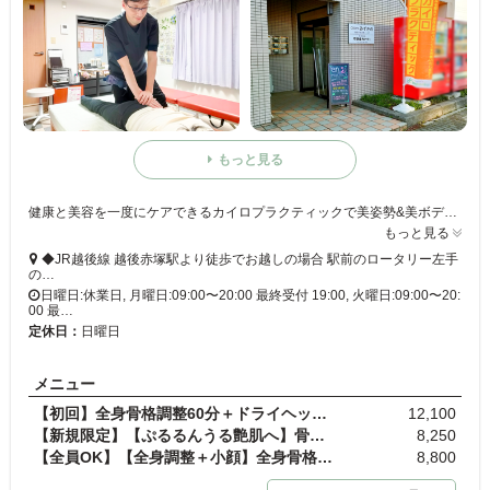
もっと見る
健康と美容を一度にケアできるカイロプラクティックで美姿勢&美ボディに!骨格から身体の歪みを整えて本来の美しさを引き出す施術をご提供◎
もっと見る
◆JR越後線 越後赤塚駅より徒歩でお越しの場合 駅前のロータリー左手
の…
日曜日:休業日, 月曜日:09:00〜20:00 最終受付 19:00, 火曜日:09:00〜20:
00 最…
定休日：
日曜日
メニュー
【初回】全身骨格調整60分＋ドライヘッドスパ20分
12,100
【新規限定】【ぷるるんうる艶肌へ】骨盤＆小顔調整…
8,250
【全員OK】【全身調整＋小顔】全身骨格調整60分＋小…
8,800