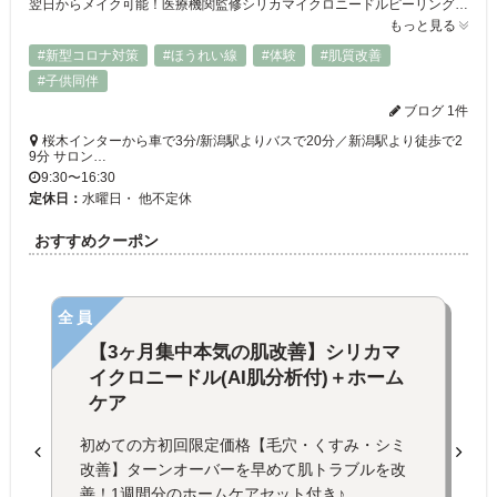
翌日からメイク可能！医療機関監修シリカマイクロニードルピーリングで本気の肌改善！毛穴詰まりが引き締まりシミくすみのないマイナス5歳肌に！新潟市初導入の最新AI肌分析で今のお肌の状態と未来のお肌を分析&改善策をご提案。2回目以降のお得なメニューもご用意してあなたのなりたい未来のお肌へと導きます♪
もっと見る
#新型コロナ対策
#ほうれい線
#体験
#肌質改善
#子供同伴
ブログ 1件
桜木インターから車で3分/新潟駅よりバスで20分／新潟駅より徒歩で2
9分 サロン…
9:30〜16:30
定休日：
水曜日・ 他不定休
おすすめクーポン
全員
【3ヶ月集中本気の肌改善】シリカマ
イクロニードル(AI肌分析付)＋ホーム
ケア
初めての方初回限定価格【毛穴・くすみ・シミ
改善】ターンオーバーを早めて肌トラブルを改
善！1週間分のホームケアセット付き♪