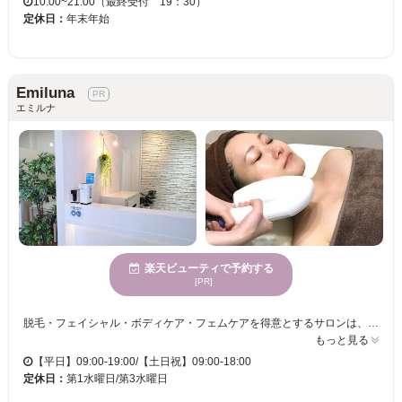
10:00~21:00（最終受付 19：30）
定休日：
年末年始
Emiluna
エミルナ
楽天ビューティで予約する
[PR]
脱毛・フェイシャル・ボディケア・フェムケアを得意とするサロンは、最新型の光脱毛機を導入し高い技術を提供しています。ハイパワーと強冷却の組み合わせにより、肌に負担をかけずに確実に毛にアプローチ。初回からの確かな抜け感を実感できます。IPL方式により、さまざまな毛質や肌質にも対応可能。さらに、最新式のオーロラバンドライトフェイシャル方式を搭載した美肌メニューが、美容の本場韓国でも注目されています。従来の光フェイシャルよりも深く肌に光を届け、シミやくすみ、ハリ不足にアプローチ。ウルトランスフォーマーによる筋膜リリースやラジオ波、吸引の３つのアプローチで体の土台を整え、コリや歪みを改善し脂肪燃焼を促進させます。
もっと見る
【平日】09:00-19:00/【土日祝】09:00-18:00
定休日：
第1水曜日/第3水曜日