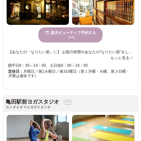
楽天ビューティで予約する
[PR]
【あなたの「なりたい肌」に】 お肌の状態やあなたの“なりたい肌”をしっかりとご相談しながら施術内容を決めていきます。 女性のキレイを引き出すスペシャルな空間とヒーリングミュージックで癒されますよ♪ 【本格エステでプルプルお肌に】 完全個室の本格エステ！！ 女性専用スペースもご用意しております。 また、誰にも会わない秘密の出入り口もご用意してます！ ※詳しくはお電話にて 【メンズエステもご用意してます】 毛穴の状態を診てあなたは乾燥肌／脂性肌なのかを判断いたします。 一緒にカッコイイを造りましょう！
もっと見る
平日8：30～19：00、土日祝8：00～18：00
定休日：
月曜日／第1火曜日／第3日曜日（第１月曜・火曜、第３日曜・
月曜は連休です）
亀田駅前ヨガスタジオ
カメダエキマエヨガスタジオ