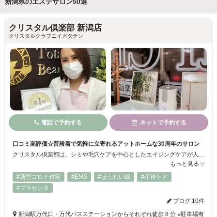
新潟県のエステサロン50選
クリスタル倶楽部 新潟店
クリスタルクラブニイガタテン
電話で予約する
ネットで予約する
口コミ高評価☆普段着で気軽に立寄れるアットホームな30周年のサロン
クリスタル倶楽部は、シミや毛穴ケアを中心としたエイジングケアが人気のサロンです❤ お客様との距離感も近く、心のケアも大切にしているので、いつもサロンには笑い声が絶えません。 全てのお客様に安心して施術を受けて頂く為に、全コースに本コースと同一の、お得❤な体験コースとトライアルコースをご用意！まずは、気軽に体験サービスを受けてみて下さい♪♪
もっと見る
#新型コロナ対策
#EMS
#ほうれい線
#産後ケア
#プラセンタ
ブログ 10件
新潟駅万代口・万代バスステーションからそれぞれ徒歩 8 分 ※駐車場有