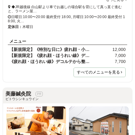
◆JR越後線 白山駅より車でお越しの場合駅を背にして真っ直ぐ進む
と、ラーメン屋…
日曜日:10:00〜20:00 最終受付 18:00, 月曜日:10:00〜20:00 最終受付 1
8:00, 火…
定休日：
木曜日
メニュー
【新規限定】《特別な日に》疲れ顔・小顔プレミアム…
12,000
【新規限定】《疲れ顔・ほうれい線》デコルテから整…
7,000
《疲れ顔・ほうれい線》デコルテから整え、引き上が…
7,700
すべてのメニューを見る
美藤鍼灸院
ビトウシンキュウイン