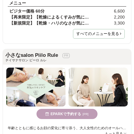
メニュー
ビジター価格 60分
6,600
【再来限定】【乾燥によるくすみが気になる方に】ブ…
2,200
【新規限定】【乾燥・ハリのなさが気になる方に】エ…
3,300
すべてのメニューを見る
小さなsalon Piilo Rule
チイサナサロン ピーロ ルレ
EPARKで予約する
[PR]
年齢とともに感じるお顔の変化に寄り添う、大人女性のためのオールハンドフェイシャルサロン。顔だけではなく、お悩みに合わせたケアで「なんとなく疲れて見える印象」を整えます。
もっと見る