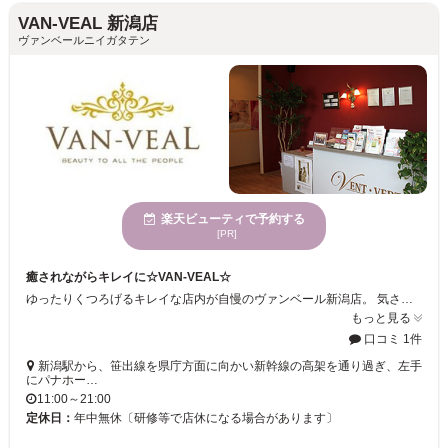
VAN-VEAL 新潟店
ヴァンベールニイガタテン
楽天ビューティで予約する
[PR]
癒されながらキレイに☆VAN-VEAL☆
ゆったりくつろげるキレイな店内が自慢のヴァンベール新潟店。 気さくなスタッフが多く、何でも話しやすい雰囲気です。 リラックスしながら癒しとキレイを存分に感じられると思います。 こんなサロンを探していた！と言ってもらえるようなサロンを目指しています。 ご来店を心よりお待ちしております。
もっと見る
口コミ 1件
新潟駅から、笹出線を県庁方面に向かい新幹線の高架を通り過ぎ、左手
にパナホー…
11:00～21:00
定休日：
年中無休〔研修等で店休になる場合があります〕