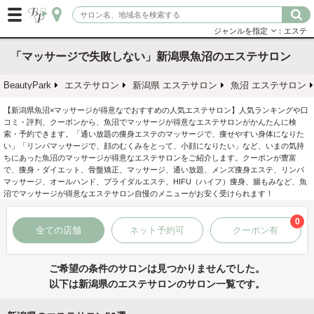
ジャンルを指定
：エステ
「マッサージで失敗しない」新潟県魚沼のエステサロン
BeautyPark
エステサロン
新潟県 エステサロン
魚沼 エステサロン
【新潟県魚沼×マッサージが得意なでおすすめの人気エステサロン】人気ランキングや口
コミ・評判、クーポンから、魚沼でマッサージが得意なエステサロンがかんたんに検
索・予約できます。「通い放題の痩身エステのマッサージで、痩せやすい身体になりた
い」「リンパマッサージで、顔のむくみをとって、小顔になりたい」など、いまの気持
ちにあった魚沼のマッサージが得意なエステサロンをご紹介します。クーポンが豊富
で、痩身・ダイエット、骨盤矯正、マッサージ、通い放題、メンズ痩身エステ、リンパ
マッサージ、オールハンド、ブライダルエステ、HIFU（ハイフ）痩身、腸もみなど、魚
沼でマッサージが得意なエステサロン自慢のメニューがお安く受けられます！
0
全ての店舗
ネット予約可
クーポン有
ご希望の条件のサロンは見つかりませんでした。
以下は新潟県のエステサロンのサロン一覧です。