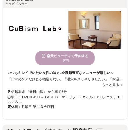
キュビズムラボ
楽天ビューティで予約する
[PR]
いつもキレイでいたい女性の味方..☆種類豊富なメニューが嬉しい♪♪
「日常のケアだけじゃ物足りない」「毛穴をスッキリさせたい」「保湿したい」「美白になりたい」「特別な日の前に集中ケアをしたい」などなどお客様の目的に合ったメニューを多彩にご用意しております☆明るく開放感のある店内でリラックスしましょう♪
もっと見る
信越本線 『春日山駅』 から車で8分
平日： OPEN 9:30 ～ LAST パーマ・カラー・ネイル 18:00／エステ 18:
30／カ…
定休日：
月曜日 第 1･3 火曜日