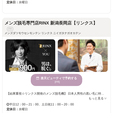
定休日：
水曜日
メンズ脱毛専門店RINX 新潟長岡店【リンクス】
メンズダツモウセンモンテン リンクス ニイガタナガオカテン
楽天ビューティで予約する
[PR]
【結果重視☆リンクス開発のメンズ脱毛機】 日本人男性の黒い毛に特化した、男性専用脱毛機をリンクスが完全独自開発。 提携メーカーと共に、部品の一つひとつ上質なものを厳選しながら改良を重ねることで高い脱毛効果と安全性の両立を実現しました♪ 男性の太い毛でも痛みを軽減できるよう、冷却機能を極限まで高めることに成功☆ お客様の肌質・毛質に合わせしっかりと毛にアプローチしていきます。 【男性脱毛技能士】 男性脱毛技能士達がどんなお悩みもお伺いします！ 男性だからこそのお悩みもお気軽にご相談ください♪ お肌の状態・毛量・お悩みに合わせた最適なプランをご提案します☆ 当日予約大歓迎♪ 完全予約制ですのでお電話にてお問い合わせください☆
もっと見る
平日12：00～21：00、土日祝11：00～20：00
定休日：
水曜日