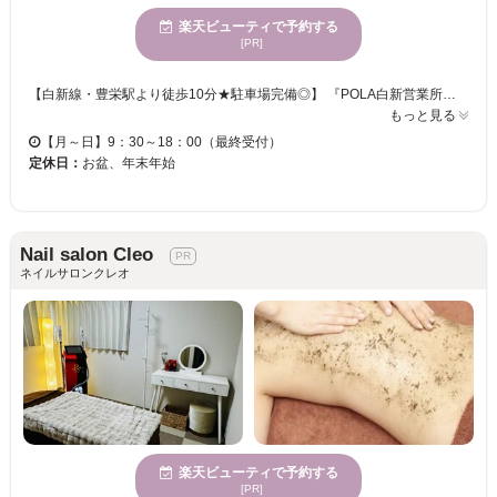
楽天ビューティで予約する
[PR]
【白新線・豊栄駅より徒歩10分★駐車場完備◎】 『POLA白新営業所』は、フェイシャルエステに特化したサロンです。お肌のお悩み改善はもちろん、日ごろの疲れを癒す時間をご提供いたします。初回メニューもあり◎お気軽にご来店ください！！ 【POLAオリジナルの技を体験しませんか？】 POLAのエステは、効果が約2週間持続し、化粧ノリも抜群に良くなります。脂肪細胞や顔のコリに着目したマッサージでたるみを改善、小顔効果も期待できます。デコルテのマッサージで血流を良くし、目元のクマ、くすみが改善へ！！肌悩みに合わせたマスクが充実しているので、1回の施術で必ず効果をご実感いただけます。
もっと見る
【月～日】9：30～18：00（最終受付）
定休日：
お盆、年末年始
Nail salon Cleo
ネイルサロンクレオ
楽天ビューティで予約する
[PR]