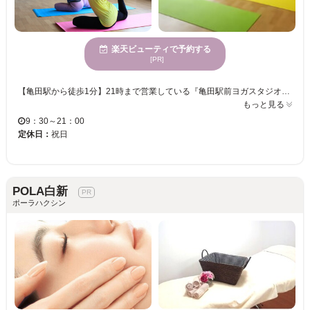
楽天ビューティで予約する
[PR]
【亀田駅から徒歩1分】21時まで営業している『亀田駅前ヨガスタジオ』★ お仕事帰りなどにも通える好立地のサロンです☆店内は大きな窓から、広い空や遠くの街並み風景を眺めたりできる、開放感のある空間となっています！ 当店は、働く女性や育児中の女性にリラックスしてほしいと思い、夜8時のクラスや子連れクラスを開催しています。また年代性別問わず、すべての方の身体の悩みや不調の緩和を目指し、健康な体で幸せになって欲しいと思い、様々なバリエーションのクラスを用意しています。体についてやヨガについて専門性の高いスタッフが在籍していますので、なんでもご相談下さい♪店内ではアロマを炊いたり、ハーブティーをサービスしています。 毎月オリジナルイベントもやっています！！どのメニューも低価格でご提供していますので、気軽にお越しください☆
もっと見る
9：30～21：00
定休日：
祝日
POLA白新
ポーラハクシン