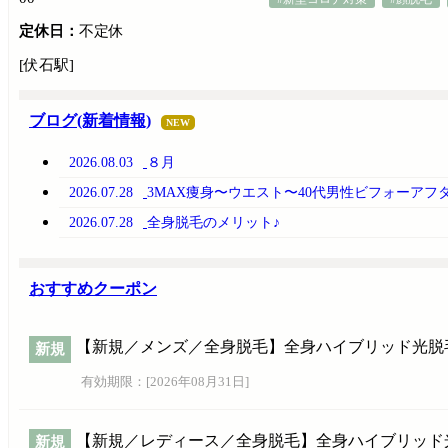
定休日：
不定休
[伏石駅]
ブログ(新着情報)
NEW
2026.08.03
８月
2026.07.28
3MAX痩身〜ウエスト〜40代男性ビフォーアフ
2026.07.28
全身脱毛のメリット♪
おすすめクーポン
【新規／メンズ／全身脱毛】全身ハイブリッド光脱
新規
有効期限：[
2026年08月31日
]
【新規／レディース／全身脱毛】全身ハイブリッド
新規