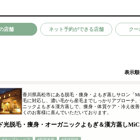
の店舗
ネット予約ができる店舗
クー
表示順
香川県高松市にある脱毛・痩身・よもぎ蒸しサロン「Mi
毛に対応し、濃い毛から産毛までしっかりアプローチ。
ニックよもぎ＆漢方蒸しで、痩身・体質ケア・冷え改善
くのお客様に喜んでいただいております。
ド光脱毛・痩身・オーガニックよもぎ＆漢方蒸しMiC
#カップル・ペア
#肌質改善
#子供同伴