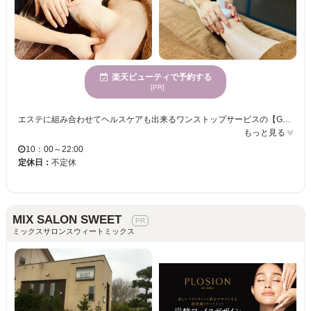
楽天ビューティで予約する
[PR]
エステに組み合わせてヘルスケアも出来るワンストップサービスの【GRACEVILLA】 強引な勧誘、ローン契約、高額化粧品の押し売りなどは全く無く、安心してお越し頂けるサロンとなっております☆ オススメは、人体構造に基づく小顔エステ！不純物、筋肉にアプローチ。一般的には表面的な施しが多いですが、より効果を出すために筋肉から働きかけます。お1人お1人丁寧にカウンセリングを行い、最善のサービスを提供することにこだわっています！ また、好きな時に好きなだけ自分好みにカスタマイズOKなカジュアルエステプランが新登場！！忙しい時は【10分1650円・20分3300円・30分4950円・40分6600円】休日は60分以上のコースでじっくりエステも◎短時間でも効果を体感できる施術をご提供！小顔、痩身、整体、脱毛、肌質改善など豊富なラインナップでお悩み改善が可能です♪
もっと見る
10：00～22:00
定休日：
不定休
MIX SALON SWEET
ミックスサロンスウィートミックス