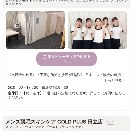
ビハダダツモウ トータルビューティーパールプラス ヒタチテン コガオ ソウシン フ
ェイシャル
楽天ビューティで予約する
[PR]
《当日予約歓迎》《丁寧な施術と接客が好評♪》 日本コスメ協会の連携による「スキンケアマイスター・ライト」の資格とJEM(安全試験基準)の資格を保有しているサロンです♪ 【プライベート空間で周りを気にせずゆったりまったり脱毛しましょう♪♪】 お出かけ前やデート前に気になるムダ毛をサロンで処理しませんか？ あなたのキレイをサポート！毛穴もキュッとしまり、美肌効果も◎プルプルお肌へ導きます♪ 初めての脱毛だから不安！という方にもスタッフが親身に寄り添います★何なりとご相談下さい◎
もっと見る
10：00～17：20（最終受付16：30）
定休日：
【祝日定休】日曜日は不定期になります。詳しくはお問い合わせ
ください。
メンズ脱毛スキンケア GOLD PLUS 日立店
メンズダツモウスキンケア ゴールドプラスヒタチテン