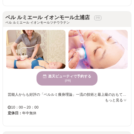
ベル ルミエール イオンモール土浦店
ベル ルミエール イオンモールツチウラテン
楽天ビューティで予約する
[PR]
芸能人からも好評の「ベルルミ痩身理論」一流の技術と最上級のおもてなしを是非、ご体験ください。食べないダイエットではなく、食べながらでも無理なく痩せやすい状態にするを目指すのがベルルミエール！カウンセリング時に費用や所要時間や通う頻度まで丁寧に説明してくれます。お客様のお悩みは人それぞれ。マニュアル的な施術ではなく、1人ひとりのお悩みや生活習慣を踏まえたコースをご提案。特に痩身では即効性の高いマシンと技術で短期で結果を出したい方にお勧めです。他、最近では幹細胞化粧品にも力を入れ、30代、40代ぐらいから目立つあらゆる老化トラブル対策も 【イオンモール土浦内にある利便がいい通いやすいサロン♪イオンカード利用可◎】 ショッピングセンター内2階にお店を構えている為、お買い物ついでにもご利用頂けます♪また、年中無休で営業してますので、ご都合に合わせてお越しください♪ アットホームなエステティックサロン♪一人ひとり丁寧に寄り添ったカウンセリング×的確なアドバイスで、あなたの“美”を徹底サポート致します！痩身・フェイシャル・脱毛と何でもお任せ☆特に脱毛は、短時間で終わるので、オススメです♪
もっと見る
10：00～20：00
定休日：
年中無休