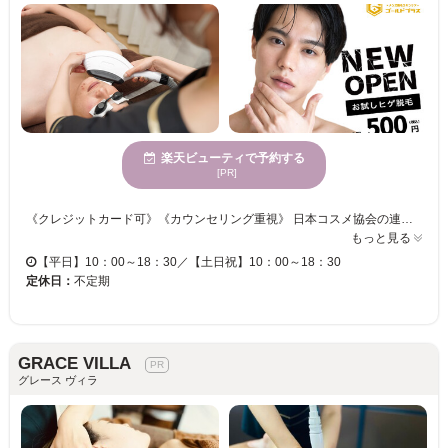
楽天ビューティで予約する
[PR]
《クレジットカード可》《カウンセリング重視》 日本コスメ協会の連携による「スキンケアマイスター・ライト」の資格とJEM(安全試験基準)の資格を保有しているサロンです♪ 【青ヒゲやカミソリ負け・毛深いなど人に言えないお悩みや不安は、プロにお任せください！】 顔☆スネ☆ウデ☆全身☆など、気になる箇所を徹底ケアできる充実した脱毛メニュー◎ エステ初心者の方にオススメ◎光コラーゲンフェイシャルでつい触りたくなる美肌に！ お客様おひとりひとりの毛やお肌に合わせて、ワンランク上に導きます♪♪
もっと見る
【平日】10：00～18：30／【土日祝】10：00～18：30
定休日：
不定期
GRACE VILLA
グレース ヴィラ