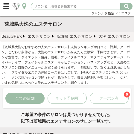
ジャンルを指定
：エステ
茨城県大洗のエステサロン
BeautyPark
エステサロン
茨城県 エステサロン
大洗 エステサロン
【茨城県大洗でおすすめの人気エステサロン】人気ランキングや口コミ・評判、クーポ
ン、こだわり条件から、大洗のエステサロンがかんたんに検索・予約できます。クーポ
ンが豊富で、ダイエット・痩身、脱毛、ブライダルエステ、マタニティマッサージ、ハ
イパーナイフ、フェイシャルエステ、キャビテーション、バストアップなど、大洗のエ
ステサロン自慢のメニューがお安く受けられます。「都度払いで、安く全身脱毛がした
い」「ブライダルエステの体験コースをはしごして、1番あうエステサロンを見つけた
い」「メンズ脱毛サロンで髭（ヒゲ）脱毛をして、毎日の髭剃りを楽にしたい」など、
いまの気持ちにあった大洗のエステサロンをご紹介します。
0
全ての店舗
ネット予約可
クーポン有
ご希望の条件のサロンは見つかりませんでした。
以下は茨城県のエステサロンのサロン一覧です。