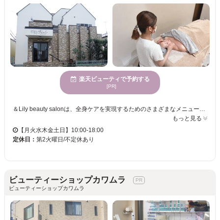
楽天ビューティで予約する
[PR]
＆Lily beauty salonは、全身ケアを実現するためのさまざまなメニューを提供しています。おひとりおひとりのニーズに応じたサービスを受けられるこのサロンでは、身体の可動域を広げるケアを中心に、コリの緩和や冷え・むくみの改善、そしてリラックスしたひとときをお楽しみいただけます。個室での施術は、ストレス解消にも最適で、心身ともにスッキリとした時間を過ごせるでしょう。多様な年齢層にご利用いただけるこの場所で日常から一歩離れ、自分自身にご褒美を与えてみてはいかがでしょうか。＆Lily beauty salonで、心身をリフレッシュできるひとときをお過ごしください。
もっと見る
【月火水木金土日】10:00-18:00
定休日：
第2火曜日/不定休あり
ビューティーショップカワムラ
ビューティーショップカワムラ