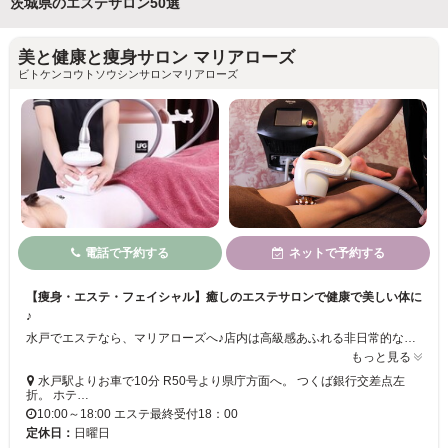
茨城県のエステサロン50選
美と健康と痩身サロン マリアローズ
ビトケンコウトソウシンサロンマリアローズ
電話で予約する
ネットで予約する
【痩身・エステ・フェイシャル】癒しのエステサロンで健康で美しい体に
♪
水戸でエステなら、マリアローズへ♪店内は高級感あふれる非日常的な空間となっております☆お客様がいつまでも健康で美しくあり続けられるよう、一人一人丁寧にカウンセリングをさせて頂き、様々なエステメニューから、お客様の体質・お悩みにあわせて最適なご提案をさせて頂きます！最先端の機械を導入し、確かな技術でお客様の美と健康を応援致します☆★
もっと見る
水戸駅よりお車で10分 R50号より県庁方面へ。 つくば銀行交差点左
折。 ホテ…
10:00～18:00 エステ最終受付18：00
定休日：
日曜日