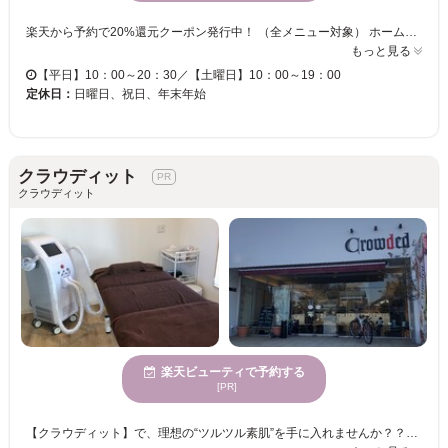
楽天から予約で20%還元クーポン発行中！ （全メニュー対象） ホームページからは、最大40%クーポン発行中 当サロンは医療提携プライベートサロンです。 大型店が苦手な方、周りを気にせず静かにサロンタイムを過ごしたい方、大歓迎♪メニューはダイエットメニューは筋膜リリースが人気♪ フェイシャルは小顔矯正 リンパアロマボディ、骨盤矯正など多彩な種類をご用意♪ 3か月で−5キロ〜10キロ減量されたお客様も多数いらっしゃいます。 二人三脚であなたに寄り添ってアドバイスさせて頂きます。 理想の体や、お肌を手に入れたい方お任せ下さい！ 最新の痩身機器と骨盤矯正の技術と効果はお客様からのお墨付き！ （楽天ビューティーではご予約出来ないメニューなどもございますのでご予約はお電話でお願い致します07 06405 8707にご連絡下さい） 小顔もお任せ下さい★ フェイシャルも【4D&5D＋小顔矯正】とスキンケアでマイナス10歳若返り肌も夢じゃない！ 輪郭は変わります！ どんな些細なお悩みもお気軽にご相談下さい。皆様のご来店を心よりお待ちしています！
もっと見る
【平日】10：00～20：30／【土曜日】10：00～19：00
定休日：
日曜日、祝日、年末年始
クラウディット
クラウディット
楽天ビューティで予約する
[PR]
【クラウディット】で、理想の“ツルツル素肌”を手に入れませんか？？？経験豊富なエステティシャンがしっかりとカウンセリングを行い、丁寧にマンツーマンで施術いたします。脱毛なら、ぜひ当サロンにお任せください。店内は、落ち着いた雰囲気のアットホームな空間となっています。リラックスしてサロンタイムをお過ごしくださいませ。 メニューは＜腕＞や＜足＞などの部分脱毛はもちろんですが、＜全身脱毛＞メニューもご用意◎また男性の方に向けた脱毛メニューもあるので、青髭に悩んでいる方や毎日の髭剃りを憂鬱に感じている男性には是非オススメです★メニューや施術に関するご質問・ご相談もお気軽にどうぞ！ 皆様をスタッフ一同、笑顔でお出迎え♪お会いできることを楽しみにしています！！