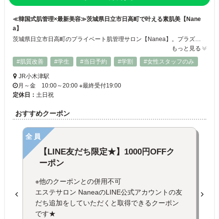
≪韓国式肌管理×最新美容≫茨城県日立市日高町で叶える素肌美【Nane
a】
茨城県日立市日高町のプライベート肌管理サロン【Nanea】。プラズマ・幹細胞培養液・ダイヤモンドピールなど、韓国式美容と先進技術を融合し、肌本来の美しさを引き出し、透明感あふれる水光肌へ導きます✨透明感とハリ「癒し・くつろぎ・リラックス」をテーマにした空間の中で、先進ケアと結果重視のケアをぜひご体感ください♥
もっと見る
#肌質改善
#学生
#当日予約
#学割
#女性スタッフのみ
JR小木津駅
月～金 10:00～20:00 ※最終受付19:00
定休日：
土日祝
おすすめクーポン
全員
【LINE友だち限定★】1000円OFFク
ーポン
※他のクーポンとの併用不可
エステサロン NaneaのLINE公式アカウントの友
だち追加をしていただくと取得できるクーポン
です★