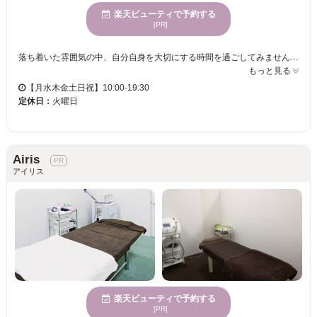
楽天ビューティで予約する
[PR]
落ち着いた雰囲気の中、自分自身を大切にする時間を過ごしてみませんか。SKILL eyelashでは、リラックスした環境で多様なお客様に満足いただける美肌ケアを提案しています。幅広い年齢層の方々に対応し、個室があるためプライベートな空間でゆったりとしたひとときをお楽しみいただけます。駅からわずか徒歩5分でアクセスも良く、都度払い可能なリーズナブル価格で毛穴洗浄や脱毛を体験できるのは珍しいことです。お客様のニーズに合った高品質なサービスを、プロフェッショナルがしっかりとサポートします。特に「毛穴洗浄」、「ララピール」、「脱毛」など、話題のトリートメントでお肌を理想的な状態に。SKILL eyelashで、あなただけの美しさを見つけてみませんか。豊富な経験を持つスタッフが、あなたのキレイを全力でサポートします。普段感じるお悩みを解決へと導く場所です。
もっと見る
【月水木金土日祝】10:00-19:30
定休日：
火曜日
Airis
アイリス
楽天ビューティで予約する
[PR]