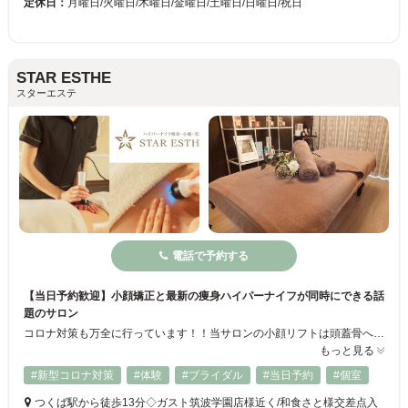
定休日：
月曜日/火曜日/木曜日/金曜日/土曜日/日曜日/祝日
STAR ESTHE
スターエステ
電話で予約する
【当日予約歓迎】小顔矯正と最新の痩身ハイパーナイフが同時にできる話
題のサロン
コロナ対策も万全に行っています！！当サロンの小顔リフトは頭蓋骨へのアプローチとリンパケアによるむくみ改善で目が大きく、あごがシャープに！小顔を叶えるだけじゃない肌の新陳代謝アップによる美白、美肌効果も期待できる驚きの小顔矯正。痩身メニューには、その効果がモデルやアスリートにも話題のハイパーナイフ！
もっと見る
#新型コロナ対策
#体験
#ブライダル
#当日予約
#個室
つくば駅から徒歩13分◇ガスト筑波学園店様近く/和食さと様交差点入