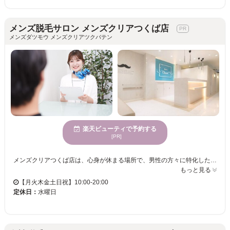
メンズ脱毛サロン メンズクリアつくば店
メンズダツモウ メンズクリアツクバテン
楽天ビューティで予約する
[PR]
メンズクリアつくば店は、心身が休まる場所で、男性の方々に特化した脱毛メニューが充実しています。当サロンでは、経験豊富なスタッフが、丁寧なカウンセリングと施術を通じて、お客様一人ひとりのニーズに応えます。自然な雰囲気が漂うサロンの中で、お客様は自分自身の理想に近づくことができるでしょう。メンズクリアつくば店を訪れることで、自信を取り戻し、よりスタイリッシュな自己表現を楽しむサポートをさせていただきます。リラックスした時間を過ごしながら、男性の美しさを引き立てる贅沢なひとときを提供いたします。
もっと見る
【月火木金土日祝】10:00-20:00
定休日：
水曜日