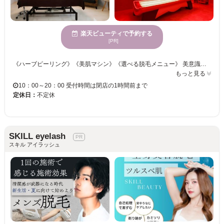
楽天ビューティで予約する
[PR]
《ハーブピーリング》《美肌マシン》《選べる脱毛メニュー》 美意識が高い方も。お肌の不調で長いこと悩んでいる方も。子育て中のママも♪♪ 初めての方でも安心して体験できるメニューをご用意◎ なかなか取れないお肉やお腹周り、脚など自分でどうにもならない時はプロにお任せ！ お肌の土台を強化◎ワンランクアップのお肌に導きます！ 全身の気になる箇所を徹底ケア！！脱毛でお肌もキレイに♪ お客様の理想なキレイを＜GRANSHEL＞がお手伝いさせて頂きます☆彡
もっと見る
10：00～20：00 受付時間は閉店の1時間前まで
定休日：
不定休
SKILL eyelash
スキル アイラッシュ