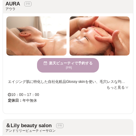
AURA
アウラ
楽天ビューティで予約する
[PR]
エイジング肌に特化した自社化粧品Glossy skinを使い、毛穴レスな均一肌・内側からふっくりリフトアップ・触りたくなるようなもちもち肌に。フェイシャルコースには、デコルテ・首・肩・ヘッドマッサージも含まれているので、肩こり首こりがある方にも◎ゼラニウムをメインに独自にブレンドしたGlossy skinの香りが、リラックス効果をもたらしながら女性ホルモンを活性させます。 また、自社化粧品Glossy skinはホームケアとしてもお使いいただけます。使うたびに肌が変わる、年齢を重ねることが楽しみになります♪ Instagramは、@glossy_skin_ オーナー @aura.y921 ぜひご覧ください。
もっと見る
10：00～17：00
定休日：
年中無休
＆Lily beauty salon
アンドリリービューティーサロン