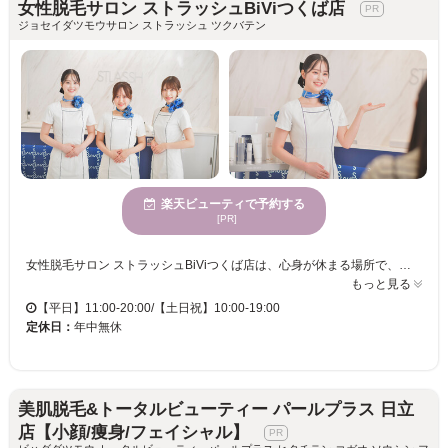
女性脱毛サロン ストラッシュBiViつくば店
ジョセイダツモウサロン ストラッシュ ツクバテン
楽天ビューティで予約する
[PR]
女性脱毛サロン ストラッシュBiViつくば店は、心身が休まる場所で、心地よい時間を提供します。脱毛の技術に優れた当サロンでは、よりスムーズで効率的な脱毛体験を提供しています。女性に広く支持されており、清潔かつ穏やかな空間で安心して施術を受けることができます。自分自身をもっと素敵に美しく変えるチャンスがここにあります。多様なお客様のニーズに対応し、丁寧なサービスであなたの理想を実現します。ぜひ一度、女性脱毛サロン ストラッシュBiViつくば店で新しい自分に出会いましょう。あなたの美しさを最大限に引き出すお手伝いをします。
もっと見る
【平日】11:00-20:00/【土日祝】10:00-19:00
定休日：
年中無休
美肌脱毛&トータルビューティー パールプラス 日立
店【小顔/痩身/フェイシャル】