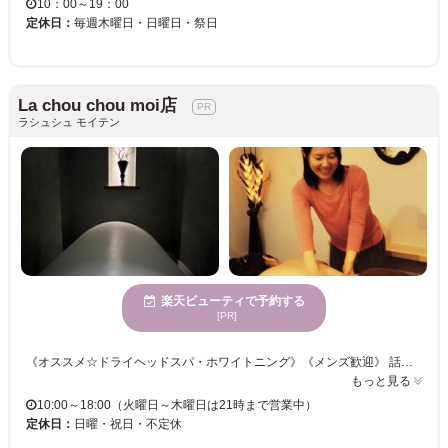
10：00～19：00
定休日：
毎週木曜日・日曜日・祭日
La chou chou moi店
ラシュシュ モイテン
楽天ビューティで予約する
[PR]
《オススメ☆ドライヘッドスパ・ホワイトニング》《メンズ歓迎》 話題の歯医者でも導入されているサイクロン照射マシンを使った「歯のホワイトニング」、ハンドだけでなく筋膜リリースができる高周波をつかった「ドライヘッドスパ」、 体内に溜まった有害物質を除去できるサウナドーム 「スマーティ」の施術が大変人気です。 身体の不調のあるかたも是非いらしてくださいませ。一緒にお悩み解決していきましょう♪ ※恐れ入ります当面はお電話にてご予約くださいませ。
もっと見る
10:00～18:00（火曜日～木曜日は21時まで営業中）
定休日：
日曜・祝日・不定休