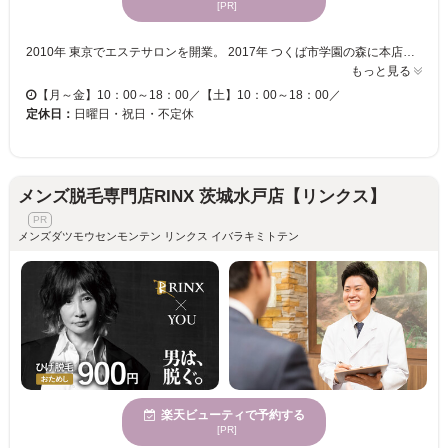
[PR]
2010年 東京でエステサロンを開業。 2017年 つくば市学園の森に本店開業。 2024年 つくば市松代にmoi店開業。 | moi店では、メンズメニューに力を入れています！ →メンズフェイシャル・脱毛・ヘッドスパ・育毛・痩身など | 【デリケートゾーンエステ】 トラブルの起こる前にぜひご相談にいらしてくださいませ。 | 【痩身】 ただ痩せるだけでなくリバウンドしない体質改善にこだわった当店。某クリニック同様の最新式脂肪冷却マシン、芸能人にも人気の高周波ラフォスなど、つくば初の最新マシンでスピード痩身！ | 【フェイシャル】 あらゆるお悩みに対応したマシンを数揃えており、クリニックで結果が出なかった方にも満足して通って頂いております♪ | 初回はしっかりカウンセリングしますのでエステ初めての方でも安心してお越しください。 | ◆当店の口コミは「いばナビ」、Google Mapで「ラシュシュ つくば」でご覧いただけます♪ | moi店はホットペッパーでご予約して頂けます。つくば「moi」で検索。
もっと見る
【月～金】10：00～18：00／【土】10：00～18：00／
定休日：
日曜日・祝日・不定休
メンズ脱毛専門店RINX 茨城水戸店【リンクス】
メンズダツモウセンモンテン リンクス イバラキミトテン
楽天ビューティで予約する
[PR]