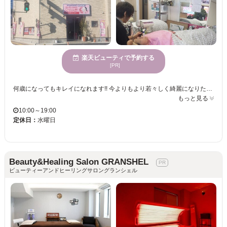
楽天ビューティで予約する
[PR]
何歳になってもキレイになれます!! 今よりもより若々しく綺麗になりたい貴女に、知識豊富なスタッフが優しくご指導いたします。 当店自慢の「ソニックエステ」は、お肌の疲れやくすみ・かさつき・毛穴の開き等のお悩みの他、黒ずみ・シミなどの諦めてしまいがちなお悩みにも大きな効果があります。 どうぞお試しください。 その他、各種化粧品多数取り揃えております。 貴女にあった化粧品で正しいスキンケアをし、さらにキレイに。 くつろげるベッドでリラックスして頂き、後はスタッフにお任せ下さい。 皮膚が弱い方に、自然派化粧品を使用した上で、お悩み改善のご指導をさせて頂いております。その他皮膚のトラブルにお悩みの方も、是非ご相談下さい。 取扱いメーカー ヒノキ肌粧品(石岡でカワムラだけ) ホワイトリリー(石岡でカワムラだけ) ソーノボーテア(石岡でカワムラだけ) スターオブザカラー(石岡でカワムラだけ) ハリウッドで40年以上愛用・日本でも映画・ドラマで使用 プレディア コーセー その他多数
もっと見る
10:00～19:00
定休日：
水曜日
Beauty&Healing Salon GRANSHEL
ビューティーアンドヒーリングサロングランシェル