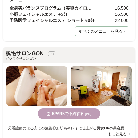
全身美バランスプログラム（美容カイロ＋小顔ケア）
16,500
小顔フェイシャルエステ 45分
16,500
予防医学フェイシャルエステ ショート 60分
22,000
すべてのメニューを見る
脱毛サロンGON
ダツモウサロンゴン
EPARKで予約する
[PR]
元看護師による安心の施術◎お肌もキレイに仕上がる男女OKの美容脱毛♪しっかり冷やして打つので低刺激☆ヒト幹細胞を使ったフェイシャルエステも充実♪
もっと見る