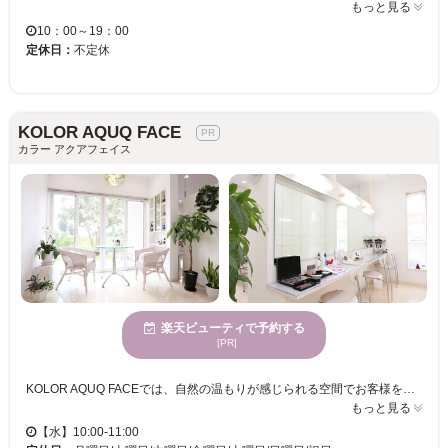
もっと見る
10：00～19：00
定休日：
不定休
KOLOR AQUQ FACE
カラー アクアフェイス
楽天ビューティで予約する
[PR]
KOLOR AQUQ FACEでは、自然の温もりが感じられる空間でお客様をお迎えします。心地よい木の香りが漂う店内は、忙しい日常から解放され、リラックスできる場所を提供します。一人ひとりに寄り添ったマンツーマンの丁寧なカウンセリングと施術が自慢で、初めての方でも安心してご来店いただけます。若い方からご年配の方まで、どの年代の方にも楽しんでいただけるサービスが充実しており、毎回ご満足いただけるよう努めています。お支払いにはクレジットカードもご利用いただけるため、手間なく簡単に手続きを完了していただけます。KOLOR AQUQ FACEで、あなたの求める美しさを発見してください。きっと自分自身に自信が持てるようになります。
もっと見る
【水】10:00-11:00