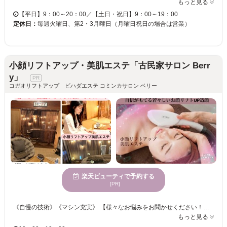
もっと見る
【平日】9：00～20：00／【土日・祝日】9：00～19：00
定休日：
毎週火曜日、第2・3月曜日（月曜日祝日の場合は営業）
小顔リフトアップ・美肌エステ「古民家サロン Berr
y」
コガオリフトアップ ビハダエステ コミンカサロン ベリー
楽天ビューティで予約する
[PR]
《自慢の技術》《マシン充実》 【様々なお悩みをお聞かせください！！高い技術を持ったスタッフがお客様の状態やお悩みに応じてセレクト◎】 光フェイシャルや最新式超音波企業、水光ジェット導入など、お客様のご希望に合った種類豊富にメニューをご用意しております♪ 小顔・美肌・たるみ改善、『若々しく美しく』心華やぐエステをぜひお試しください♪ お肌に優しい美肌脱毛メニューも好評◎ B e r r yの美肌脱毛は、冷却ヘッドで、ほぼ痛みがなくスピーディーに脱毛できます。施術後の結果もご満足いただいております。 また小学生のお子様からシニアまで男女問わずにご利用いただけます。これまでの脱毛に満足できなかった方もお試し下さい♪ きっと満足していただけますので、お気軽にご来店くださいませ。
もっと見る