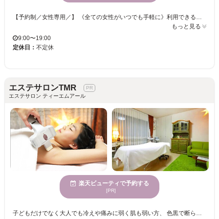
【予約制／女性専用／】 《全ての女性がいつでも手軽に》利用できる脱毛サロンです。 『全ての女性が…』 すべての女性が安心してご利用いただけるように、「女性専用のサロン」とさせていただいております。もちろんスタッフも全員女性です。 『いつでも…』 『手軽に…』 手軽にご利用いただくために、低価格でのクイックコースを実現しました。1回利用のみの価格設定です。しかも「脱毛の所要時間は約10分！」価格、時間、両方の「手軽さ」を実現いたしました。 「痩身エステコース」も充実しておりますので、是非お試し下さい♪ 皆様のご来店をお待ちしております。
もっと見る
9:00〜19:00
定休日：
不定休
エステサロンTMR
エステサロン ティーエムアール
楽天ビューティで予約する
[PR]
子どもだけでなく大人でも冷えや痛みに弱く肌も弱い方、 色黒で断られてしまった等、諦めるしかないのかしら...と、 お悩みの方に。 脱毛は毛の太さ・濃さに関係なく施術可能です。 うぶ毛のように細い毛が多いお顔脱毛もお任せください。 肌が大人よりも弱い・毛も細い子どもにもできる脱毛で、肌の弱い大人の方もはじめ 年齢関係なく、心地よく脱毛施術を受けて頂けます。 業界初の温かいジェルを使用。 我慢が必要ない、リラックス状態になれる施術を心がけています。 子どもから大人まで脱毛中に熟睡・寝てしまう方が多いのは。 「仕事・子育て・家事・学校・習い事」日々の忙しい中癒しの時間を提供いたします(^_-)-☆