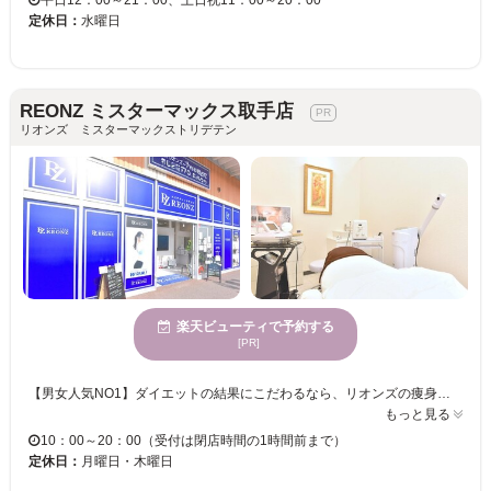
平日12：00～21：00、土日祝11：00～20：00
定休日：
水曜日
REONZ ミスターマックス取手店
リオンズ ミスターマックストリデテン
楽天ビューティで予約する
[PR]
【男女人気NO1】ダイエットの結果にこだわるなら、リオンズの痩身通い放題で頑固なセルライト撃退！2ヶ月通い放題プラン月々12,100円～ 【女性人気NO2】人気の顔脱毛×フェイシャルエステ＋全身脱毛。脇、VIOはIPL脱毛で効果実感が違う！脱毛サロン選びに迷っている方はリオンズの脱毛を一度試してみてください。 【女性人気NO3】リオンズの顔脱毛はフェイシャルエステ付き★エステティシャンのクレンジングで気持ちよく汚れOFF。脱毛効果もUP！回数券会員様はホワイトニングパック付。 【男性人気NO1】ヒゲ脱毛するなら200Vハイパワー最新脱毛器でIPL脱毛しかない！敏感肌、青ヒゲに悩む方へ、3ヶ月通い放題月々3.200円～１年通い放題月々8,500円～ 【男性人気NO2】メンズVIO脱毛も当たり前の時代に。圧倒的清潔感と快適生活を手に入れよう！3ヶ月通い放題月々2.400円～１年通い放題月々9,200円～
もっと見る
10：00～20：00（受付は閉店時間の1時間前まで）
定休日：
月曜日・木曜日