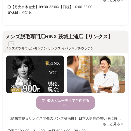
もっと見る
【月火水木金土】09:30-22:00/【日祝】10:00-22:00
定休日：
不定休
メンズ脱毛専門店RINX 茨城土浦店【リンクス】
メンズダツモウセンモンテン リンクス イバラキツチウラテン
楽天ビューティで予約する
[PR]
【結果重視☆リンクス開発のメンズ脱毛機】 日本人男性の黒い毛に特化した、男性専用脱毛機をリンクスが完全独自開発。 提携メーカーと共に、部品の一つひとつ上質なものを厳選しながら改良を重ねることで高い脱毛効果と安全性の両立を実現しました♪ 男性の太い毛でも痛みを軽減できるよう、冷却機能を極限まで高めることに成功☆ お客様の肌質・毛質に合わせしっかりと毛にアプローチしていきます。 【男性脱毛技能士】 男性脱毛技能士達がどんなお悩みもお伺いします！ 男性だからこそのお悩みもお気軽にご相談ください♪ お肌の状態・毛量・お悩みに合わせた最適なプランをご提案します☆ 当日予約大歓迎♪ 完全予約制ですのでお電話にてお問い合わせください☆
もっと見る