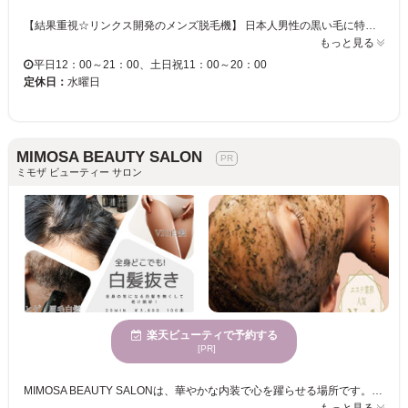
【結果重視☆リンクス開発のメンズ脱毛機】 日本人男性の黒い毛に特化した、男性専用脱毛機をリンクスが完全独自開発。 提携メーカーと共に、部品の一つひとつ上質なものを厳選しながら改良を重ねることで高い脱毛効果と安全性の両立を実現しました♪ 男性の太い毛でも痛みを軽減できるよう、冷却機能を極限まで高めることに成功☆ お客様の肌質・毛質に合わせしっかりと毛にアプローチしていきます。 【男性脱毛技能士】 男性脱毛技能士達がどんなお悩みもお伺いします！ 男性だからこそのお悩みもお気軽にご相談ください♪ お肌の状態・毛量・お悩みに合わせた最適なプランをご提案します☆ 当日予約大歓迎♪ 完全予約制ですのでお電話にてお問い合わせください☆
もっと見る
平日12：00～21：00、土日祝11：00～20：00
定休日：
水曜日
MIMOSA BEAUTY SALON
ミモザ ビューティー サロン
楽天ビューティで予約する
[PR]
MIMOSA BEAUTY SALONは、華やかな内装で心を躍らせる場所です。個室完備で、ストレスを解消できる空間の中でリラックスした時間をお過ごしいただけます。こちらのサロンでは、一人のオーナーが全ての施術を丁寧に対応しており、マンツーマンのカウンセリングと施術でお客様の夢に近づけます。また、豊富なメニューには脱毛、マッサージ、眉毛ケア、エステがあり、一度に複数の施術が可能です。メンズ料金がないため追加料金なしで安心してご利用できます。幅広い年齢層の方々にご利用いただけ、プライベートな空間は子連れの方も歓迎しており、バリアフリーでどなたでも安心してお越しいただける施設です。多様なニーズに対応したMIMOSA BEAUTY SALONで、あなたの美しさを最大限に引き出し、新しい自分を発見してください。