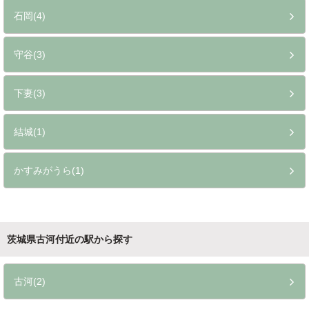
石岡(4)
守谷(3)
下妻(3)
結城(1)
かすみがうら(1)
茨城県古河付近の駅から探す
古河(2)