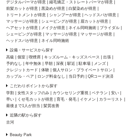
デジタルパーマが得意
縮毛矯正・ストレートパーマが得意
前髪カットが得意
黒染めが得意
白髪染めが得意
トリートメントが得意
シャンプーが得意
ヘッドスパが得意
マッサージが得意
シェービングが得意
眉カットが得意
ヘアセットが得意
メイクが得意
ネイル同時施術
ブライダル
シェービングが得意
マッサージが得意
マッサージが得意
ヘッドスパが得意
ネイル同時施術
設備・サービスから探す
高級
個室
喫煙席
キッズルーム・キッズスペース
出張
予約なし
年中無休
早朝
深夜
駅近
駐車場
メンズ
クレジットカード
体験
個人サロン・プライベートサロン
カップル・ペア
ロング料金なし
当日予約
QRコード決済
こだわりポイントから探す
学割
女性スタッフのみ
カウンセリング重視
ベテラン
安い
早い
くせ毛カットが得意
育毛・発毛
イケメン
カラーリスト
最後まで1人が担当
髪質改善
近隣の駅から探す
古河
Beauty Park