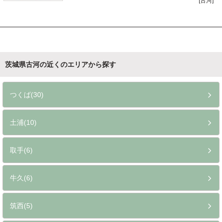
[古河]
なる効果が期待できそう。
茨城県古河の近くのエリアから探す
つくば(30)
土浦(10)
取手(6)
牛久(6)
筑西(5)