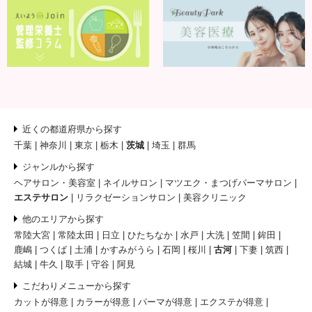
近くの都道府県から探す
千葉
神奈川
東京
栃木
茨城
埼玉
群馬
ジャンルから探す
ヘアサロン・美容室
ネイルサロン
マツエク・まつげパーマサロン
エステサロン
リラクゼーションサロン
美容クリニック
他のエリアから探す
常陸大宮
常陸太田
日立
ひたちなか
水戸
大洗
笠間
鉾田
鹿嶋
つくば
土浦
かすみがうら
石岡
桜川
古河
下妻
筑西
結城
牛久
取手
守谷
阿見
こだわりメニューから探す
カットが得意
カラーが得意
パーマが得意
エクステが得意