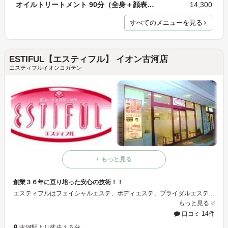
オイルトリートメント 90分（全身＋顔表情筋）
14,300
すべてのメニューを見る
ESTIFUL【エスティフル】 イオン古河店
エスティフルイオンコガテン
もっと見る
創業３６年に亘り培った安心の技術！！
エスティフルはフェイシャルエステ、ボディエステ、ブライダルエステを行っております。 キレイになりたい・・・誰しもが望む事ですね。 美しさの伝導これがエスティフルの使命であると考えます。 お客様に美しくなって頂くのが、社会的な使命、其処にこそ、存在意義と地域への貢献があり、その美しさの提供のために、社員自らが美のリーダーとなって社会への貢献を目指します。
もっと見る
口コミ 14件
古河駅より徒歩１５分