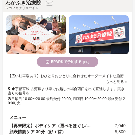
わかふき治療院
ワカフキチリョウイン
EPARKで予約する
[PR]
【広い駐車場あり】おひとりおひとりに合わせたオーダーメイドな施術が特徴☆毎日を笑顔で過ごせるようサポートします。
もっと見る
◆宇都宮線 古河駅より車でお越しの場合西口を出て直進します。突き
当りの信号を…
日曜日:10:00〜20:00 最終受付 20:00, 月曜日:10:00〜20:00 最終受付 2
0:00, 火…
メニュー
【再来限定】ボディケア（選べるほぐし/鍼灸/吸玉/運…
7,040
顔表情筋ケア 30分（顔＋首）
5,500