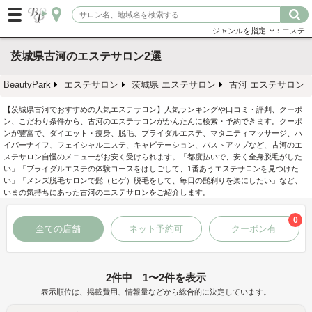
ジャンルを指定
：エステ
茨城県古河のエステサロン2選
BeautyPark
エステサロン
茨城県 エステサロン
古河 エステサロン
【茨城県古河でおすすめの人気エステサロン】人気ランキングや口コミ・評判、クーポ
ン、こだわり条件から、古河のエステサロンがかんたんに検索・予約できます。クーポ
ンが豊富で、ダイエット・痩身、脱毛、ブライダルエステ、マタニティマッサージ、ハ
イパーナイフ、フェイシャルエステ、キャビテーション、バストアップなど、古河のエ
ステサロン自慢のメニューがお安く受けられます。「都度払いで、安く全身脱毛がした
い」「ブライダルエステの体験コースをはしごして、1番あうエステサロンを見つけた
い」「メンズ脱毛サロンで髭（ヒゲ）脱毛をして、毎日の髭剃りを楽にしたい」など、
いまの気持ちにあった古河のエステサロンをご紹介します。
0
全ての店舗
ネット予約可
クーポン有
2件中 1〜2件を表示
表示順位は、掲載費用、情報量などから総合的に決定しています。