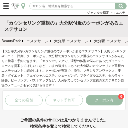
ジャンルを指定
：エステ
「カウンセリング重視の」大分駅付近のクーポンがあるエ
ステサロン
BeautyPark
エステサロン
大分県 エステサロン
大分駅 エステサロ
【大分県大分駅×カウンセリング重視のでクーポンがあるエステサロン】人気ランキング
や口コミ・評判、クーポンから、大分駅でカウンセリング重視のエステサロンがかんた
んに検索・予約できます。「カウンセリングで、理想の体型や悩みにあったダイエット
コースを提案してほしい」など、いまの気持ちにあった大分駅のカウンセリング重視の
エステサロンをご紹介します。クーポンが豊富で、脱毛、ブラジリアンワックス、痩
身・ダイエット、フェイシャルエステ、シェービング、ブライダルエステ、セルライト
除去、ピーリング、バストアップなど、大分駅でカウンセリング重視のエステサロン自
慢のメニューがお安く受けられます！
0
全ての店舗
ネット予約可
クーポン有
ご希望の条件のサロンは見つかりませんでした。
検索条件を変えて検索してください。