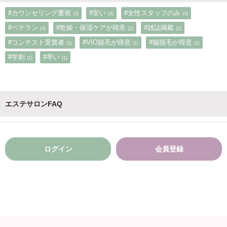
#カウンセリング重視
#安い
#女性スタッフのみ
(3)
(3)
(3)
#ベテラン
#乾燥・保湿ケアが得意
#雑誌掲載
(3)
(2)
(2)
#コンテスト受賞者
#VIO脱毛が得意
#脇脱毛が得意
(1)
(1)
(1)
#学割
#早い
(1)
(1)
エステサロンFAQ
ログイン
会員登録