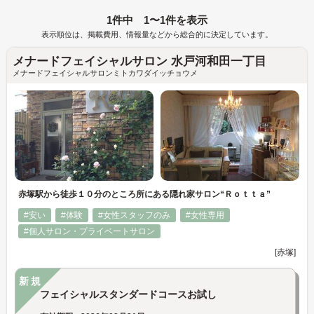
1件中 1〜1件を表示
表示順位は、掲載費用、情報量などから総合的に決定しています。
メナードフェイシャルサロン 水戸河和田一丁目
メナードフェイシャルサロンミトカワダイッチョウメ
赤塚駅から徒歩１０分のところ所にある隠れ家サロン“Ｒｏｔｔａ”
#安い
#体験
#女性スタッフのみ
#女性専用
#個人サロン・プライベートサロン
[赤塚]
新規
フェイシャルスタンダードコースお試し