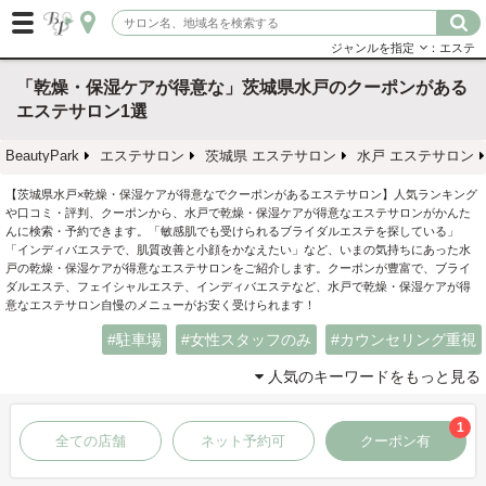
ジャンルを指定
：エステ
「乾燥・保湿ケアが得意な」茨城県水戸のクーポンがある
エステサロン1選
BeautyPark
エステサロン
茨城県 エステサロン
水戸 エステサロン
【茨城県水戸×乾燥・保湿ケアが得意なでクーポンがあるエステサロン】人気ランキング
や口コミ・評判、クーポンから、水戸で乾燥・保湿ケアが得意なエステサロンがかんた
んに検索・予約できます。「敏感肌でも受けられるブライダルエステを探している」
「インディバエステで、肌質改善と小顔をかなえたい」など、いまの気持ちにあった水
戸の乾燥・保湿ケアが得意なエステサロンをご紹介します。クーポンが豊富で、ブライ
ダルエステ、フェイシャルエステ、インディバエステなど、水戸で乾燥・保湿ケアが得
意なエステサロン自慢のメニューがお安く受けられます！
駐車場
女性スタッフのみ
カウンセリング重視
人気のキーワードをもっと見る
1
全ての店舗
ネット予約可
クーポン有