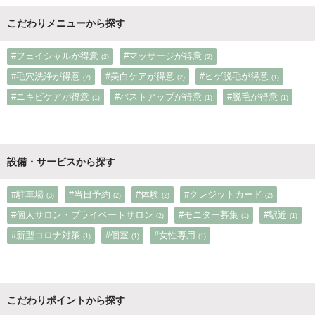
こだわりメニューから探す
#フェイシャルが得意
#マッサージが得意
(2)
(2)
#毛穴洗浄が得意
#美白ケアが得意
#ヒゲ脱毛が得意
(2)
(2)
(1)
#ニキビケアが得意
#バストアップが得意
#脱毛が得意
(1)
(1)
(1)
設備・サービスから探す
#駐車場
#当日予約
#体験
#クレジットカード
(3)
(2)
(2)
(2)
#個人サロン・プライベートサロン
#モニター募集
#駅近
(2)
(1)
(1)
#新型コロナ対策
#個室
#女性専用
(1)
(1)
(1)
こだわりポイントから探す