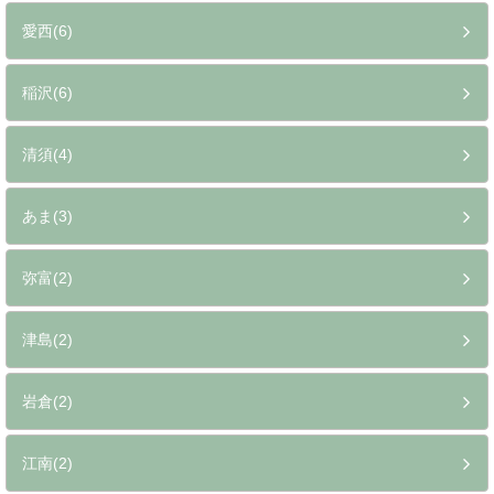
愛西(6)
稲沢(6)
清須(4)
あま(3)
弥富(2)
津島(2)
岩倉(2)
江南(2)