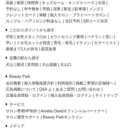
高級
個室
喫煙席
キッズルーム・キッズスペース
出張
予約なし
年中無休
早朝
深夜
駅近
駐車場
メンズ
クレジットカード
体験
個人サロン・プライベートサロン
カップル・ペア
ロング料金なし
当日予約
QRコード決済
こだわりポイントから探す
学割
女性スタッフのみ
カウンセリング重視
ベテラン
安い
早い
くせ毛カットが得意
育毛・発毛
イケメン
カラーリスト
最後まで1人が担当
髪質改善
近隣の駅から探す
犬山
鵜沼
富岡前
犬山遊園
犬山口
Beauty Park
会社概要
個人情報保護方針
利用規約
掲載ご希望の店舗様へ
広告掲載について
Q&A よくあるご質問
お問い合わせ
店舗会員登録・ログイン
個人会員登録・ログイン
サイトマップ
サービス
サロン専用HP制作
Ameba Owndオフィシャルパートナー
サロン運営サポート
Beauty Parkオンライン
メディア