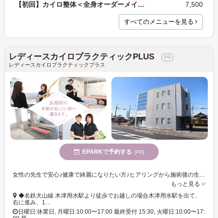
【初回】カイロ整体＜全身オーダーメイド施術＞ 60分
7,500
すべてのメニューを見る
レディースカイロプラクティックPLUS
レディースカイロプラクティックプラス
EPARKで予約する
[PR]
女性の先生で安心♪健康で綺麗になりたい方♪ヒアリングから施術後の生活習慣においてのアドバイスまでサポートします♪その場しのぎの楽さではなく不調を繰り返しにくいお身体に導きます★
もっと見る
◆名鉄犬山線 木津用水駅より徒歩でお越しの場合木津用水駅を出て、
右に進み、1…
日曜日:休業日, 月曜日:10:00〜17:00 最終受付 15:30, 火曜日:10:00〜17: