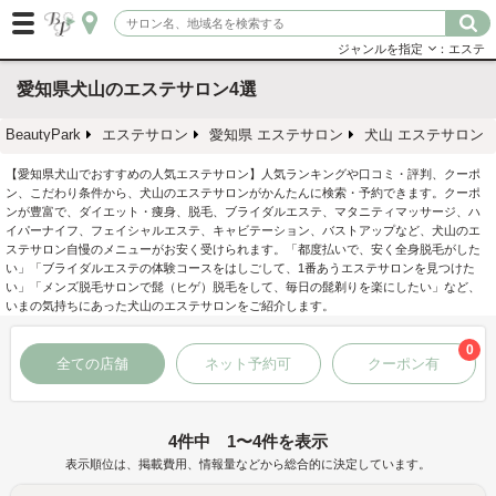
ジャンルを指定
：エステ
愛知県犬山のエステサロン4選
BeautyPark
エステサロン
愛知県 エステサロン
犬山 エステサロン
【愛知県犬山でおすすめの人気エステサロン】人気ランキングや口コミ・評判、クーポ
ン、こだわり条件から、犬山のエステサロンがかんたんに検索・予約できます。クーポ
ンが豊富で、ダイエット・痩身、脱毛、ブライダルエステ、マタニティマッサージ、ハ
イパーナイフ、フェイシャルエステ、キャビテーション、バストアップなど、犬山のエ
ステサロン自慢のメニューがお安く受けられます。「都度払いで、安く全身脱毛がした
い」「ブライダルエステの体験コースをはしごして、1番あうエステサロンを見つけた
い」「メンズ脱毛サロンで髭（ヒゲ）脱毛をして、毎日の髭剃りを楽にしたい」など、
いまの気持ちにあった犬山のエステサロンをご紹介します。
0
全ての店舗
ネット予約可
クーポン有
4件中 1〜4件を表示
表示順位は、掲載費用、情報量などから総合的に決定しています。