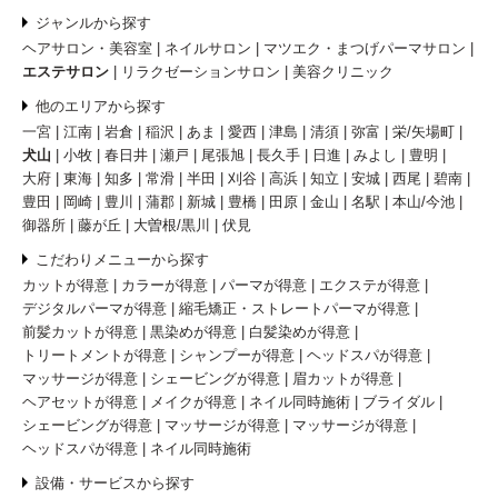
ジャンルから探す
ヘアサロン・美容室
ネイルサロン
マツエク・まつげパーマサロン
エステサロン
リラクゼーションサロン
美容クリニック
他のエリアから探す
一宮
江南
岩倉
稲沢
あま
愛西
津島
清須
弥富
栄/矢場町
犬山
小牧
春日井
瀬戸
尾張旭
長久手
日進
みよし
豊明
大府
東海
知多
常滑
半田
刈谷
高浜
知立
安城
西尾
碧南
豊田
岡崎
豊川
蒲郡
新城
豊橋
田原
金山
名駅
本山/今池
御器所
藤が丘
大曽根/黒川
伏見
こだわりメニューから探す
カットが得意
カラーが得意
パーマが得意
エクステが得意
デジタルパーマが得意
縮毛矯正・ストレートパーマが得意
前髪カットが得意
黒染めが得意
白髪染めが得意
トリートメントが得意
シャンプーが得意
ヘッドスパが得意
マッサージが得意
シェービングが得意
眉カットが得意
ヘアセットが得意
メイクが得意
ネイル同時施術
ブライダル
シェービングが得意
マッサージが得意
マッサージが得意
ヘッドスパが得意
ネイル同時施術
設備・サービスから探す