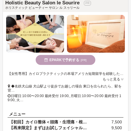
Holistic Beauty Salon le Sourire
ホリスティック ビューティー サロン ル スゥリール
EPARKで予約する
[PR]
【女性専用】カイロプラクティックの本場アメリカ短期留学を経験したオーナーがお悩みに寄り添います。肩のコリ・腰の痛み・姿勢改善からダイエットまで、お仕事や家事・育児を頑張る女性の健康と美をサポート☆
もっと見る
◆名鉄犬山線 犬山駅より徒歩でお越しの場合 東口を出られたら、駅を
背…
日曜日:10:00〜20:00 最終受付 19:00, 月曜日:10:00〜20:00 最終受付 1
9:00, 火…
メニュー
【初回】カイロ整体＜頭痛・生理痛・根本改善コース…
7,500
【再来限定】まずはお試しフェイシャルエステコース(…
9,500