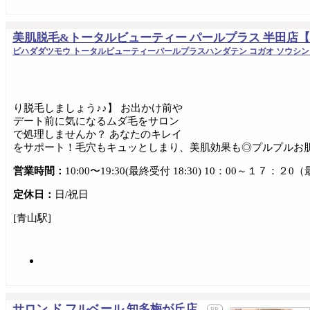
美肌脱毛&トータルビューティー パールプラス 半田店【
ビハダダツモウ トータルビューティーパールプラスハンダテン コガオ ソウシン
り脱毛しましょう♪♪】 お出かけ前や
デート前に気になるムダ毛をサロン
で処理しませんか？ あなたのキレイ
をサポート！毛穴もキュッとしまり、美肌効果も◎プルプルお肌
営業時間：
10:00〜19:30(最終受付 18:30) 10：00～１７：２
定休日：
日/祝日
[青山駅]
サロン ド フルベール 知多梅が丘店