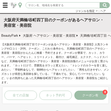
ジャンルを指定
：ヘア
大阪府天満橋/谷町四丁目のクーポンがあるヘアサロン・
美容室・美容院
BeautyPark
大阪府 ヘアサロン・美容室・美容院
天満橋/谷町四丁目 
【大阪府天満橋/谷町四丁目でクーポンがあるヘアサロン・美容室・美容院】人気ランキ
ングや口コミ・評判、クーポン、こだわり条件から、天満橋/谷町四丁目のヘアサロン・
美容室・美容院がかんたんに検索・予約できます。クーポンが豊富で、カット、カラ
ー、パーマ、ヘアセット、トリートメント、着付け、縮毛矯正、エクステ、ヘッドスパ
など、天満橋/谷町四丁目のヘアサロン・美容室・美容院自慢のメニューがお安く受けら
れます。「カットだけで、雰囲気をガラッと変えたい」「トレンドのカラーを安く楽し
みたい」「早朝料金なしで、朝8時からヘアセットがしたい」「男性も行きやすい、メン
ズカットが得意な美容師を探している」「子連れでも、安心してパーマがしたい」な
ど、いまの気持ちにあった天満橋/谷町四丁目のヘアサロン・美容室・美容院をご紹介し
ます。
0
全ての店舗
ネット予約可
クーポン有