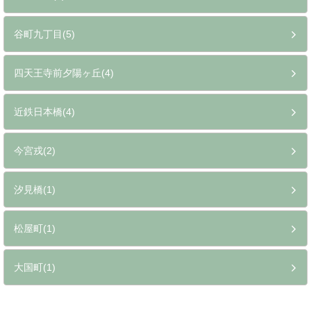
谷町九丁目(5)
四天王寺前夕陽ヶ丘(4)
近鉄日本橋(4)
今宮戎(2)
汐見橋(1)
松屋町(1)
大国町(1)