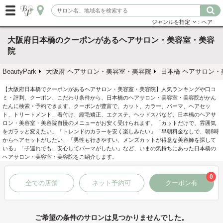
ジャンルを指定
：ヘア
大阪府日本橋のクーポンがあるヘアサロン・美容室・美容
院
BeautyPark
大阪府 ヘアサロン・美容室・美容院
日本橋 ヘアサロン・
【大阪府日本橋でクーポンがあるヘアサロン・美容室・美容院】人気ランキングや口コ
ミ・評判、クーポン、こだわり条件から、日本橋のヘアサロン・美容室・美容院がかん
たんに検索・予約できます。クーポンが豊富で、カット、カラー、パーマ、ヘアセッ
ト、トリートメント、着付け、縮毛矯正、エクステ、ヘッドスパなど、日本橋のヘアサ
ロン・美容室・美容院自慢のメニューがお安く受けられます。「カットだけで、雰囲気
をガラッと変えたい」「トレンドのカラーを安く楽しみたい」「早朝料金なしで、朝8時
からヘアセットがしたい」「男性も行きやすい、メンズカットが得意な美容師を探して
いる」「子連れでも、安心してパーマがしたい」など、いまの気持ちにあった日本橋の
ヘアサロン・美容室・美容院をご紹介します。
0
全ての店舗
ネット予約可
クーポン有
ご希望の条件のサロンは見つかりませんでした。