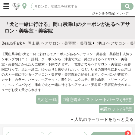
ジャンルを指定
：ヘア
「犬と一緒に行ける」岡山県津山のクーポンがあるヘアサ
ロン・美容室・美容院
BeautyPark
岡山県 ヘアサロン・美容室・美容院
津山 ヘアサロン・美
【岡山県津山×犬と一緒に行けるでクーポンがあるヘアサロン・美容室・美容院】人気ラ
ンキングや口コミ・評判、クーポンから、津山で犬と一緒に行けるヘアサロン・美容
室・美容院がかんたんに検索・予約できます。「散歩がてらヘアサロン・美容室・美容
院に行って、犬と一緒に、ゆったりと癒やされたい」など、いまの気持ちにあった津山
の犬と一緒に行けるヘアサロン・美容室・美容院をご紹介します。クーポンが豊富で、
カット、カラー、パーマ、ヘアセット、着付け、エクステ、縮毛矯正、トリートメン
ト、ヘッドスパなど、津山で犬と一緒に行けるヘアサロン・美容室・美容院自慢のメニ
ューがお安く受けられます！
犬と一緒
縮毛矯正・ストレートパーマが得意
眉カットが得意
人気のキーワードをもっと見る
0