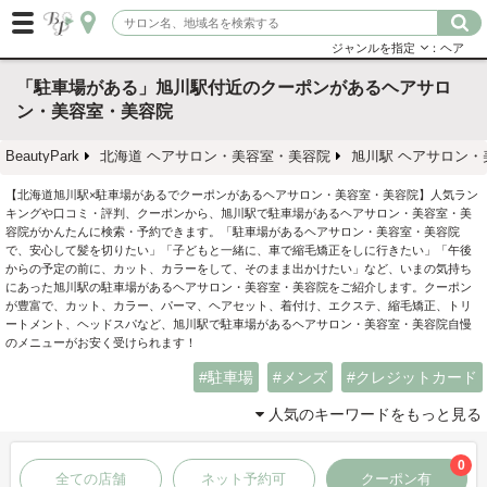
ジャンルを指定
：ヘア
「駐車場がある」旭川駅付近のクーポンがあるヘアサロ
ン・美容室・美容院
BeautyPark
北海道 ヘアサロン・美容室・美容院
旭川駅 ヘアサロン・
【北海道旭川駅×駐車場があるでクーポンがあるヘアサロン・美容室・美容院】人気ラン
キングや口コミ・評判、クーポンから、旭川駅で駐車場があるヘアサロン・美容室・美
容院がかんたんに検索・予約できます。「駐車場があるヘアサロン・美容室・美容院
で、安心して髪を切りたい」「子どもと一緒に、車で縮毛矯正をしに行きたい」「午後
からの予定の前に、カット、カラーをして、そのまま出かけたい」など、いまの気持ち
にあった旭川駅の駐車場があるヘアサロン・美容室・美容院をご紹介します。クーポン
が豊富で、カット、カラー、パーマ、ヘアセット、着付け、エクステ、縮毛矯正、トリ
ートメント、ヘッドスパなど、旭川駅で駐車場があるヘアサロン・美容室・美容院自慢
のメニューがお安く受けられます！
駐車場
メンズ
クレジットカード
人気のキーワードをもっと見る
0
全ての店舗
ネット予約可
クーポン有