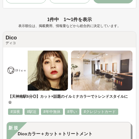
1件中 1〜1件を表示
表示順位は、掲載費用、情報量などから総合的に決定しています。
Dico
ディコ
【天神南駅6分◎】カット×話題のイルミナカラーでトレンドスタイルに
☆
#深夜
#駅近
#年中無休
#早い
#クレジットカード
新規
Dicoカラー＋カット＋トリートメント