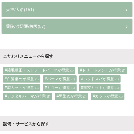
天神/大名(151)
薬院/渡辺通/桜坂(57)
こだわりメニューから探す
#縮毛矯正・ストレートパーマが得意
#トリートメントが得意
(1)
(1)
#白髪染めが得意
#パーマが得意
#ヘッドスパが得意
(1)
(1)
(1)
#眉カットが得意
#カラーが得意
#前髪カットが得意
(1)
(1)
(1)
#デジタルパーマが得意
#黒染めが得意
#カットが得意
(1)
(1)
(1)
設備・サービスから探す