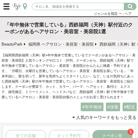
ジャンルを指定
：ヘア
「年中無休で営業している」西鉄福岡（天神）駅付近のク
ーポンがあるヘアサロン・美容室・美容院1選
BeautyPark
福岡県 ヘアサロン・美容室・美容院
西鉄福岡（天神）駅
【福岡県西鉄福岡（天神）駅×年中無休で営業しているでクーポンがあるヘアサロン・美
容室・美容院】人気ランキングや口コミ・評判、クーポンから、西鉄福岡（天神）駅で
年中無休で営業しているヘアサロン・美容室・美容院がかんたんに検索・予約できま
す。「月曜日、火曜日も営業しているヘアサロン・美容室・美容院を探している」「年
末年始に、髪を切って、新年を気持ちよくスタートしたい」など、いまの気持ちにあっ
た西鉄福岡（天神）駅の年中無休で営業しているヘアサロン・美容室・美容院をご紹介
します。クーポンが豊富で、カット、カラー、パーマ、ヘアセット、着付け、エクス
テ、縮毛矯正、トリートメント、ヘッドスパなど、西鉄福岡（天神）駅で年中無休で営
業しているヘアサロン・美容室・美容院自慢のメニューがお安く受けられます！
年中無休
深夜
駅近
人気のキーワードをもっと見る
1
全ての店舗
ネット予約可
クーポン有