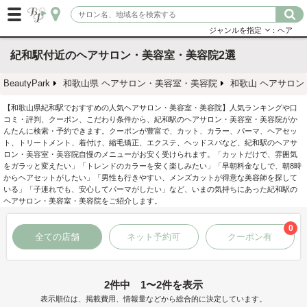
ジャンルを指定
：ヘア
紀和駅付近のヘアサロン・美容室・美容院2選
BeautyPark
和歌山県 ヘアサロン・美容室・美容院
和歌山 ヘアサロ
【和歌山県紀和駅でおすすめの人気ヘアサロン・美容室・美容院】人気ランキングや口
コミ・評判、クーポン、こだわり条件から、紀和駅のヘアサロン・美容室・美容院がか
んたんに検索・予約できます。クーポンが豊富で、カット、カラー、パーマ、ヘアセッ
ト、トリートメント、着付け、縮毛矯正、エクステ、ヘッドスパなど、紀和駅のヘアサ
ロン・美容室・美容院自慢のメニューがお安く受けられます。「カットだけで、雰囲気
をガラッと変えたい」「トレンドのカラーを安く楽しみたい」「早朝料金なしで、朝8時
からヘアセットがしたい」「男性も行きやすい、メンズカットが得意な美容師を探して
いる」「子連れでも、安心してパーマがしたい」など、いまの気持ちにあった紀和駅の
ヘアサロン・美容室・美容院をご紹介します。
0
全ての店舗
ネット予約可
クーポン有
2件中 1〜2件を表示
表示順位は、掲載費用、情報量などから総合的に決定しています。