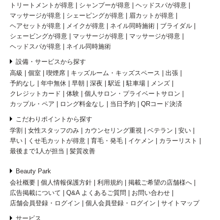
トリートメントが得意
シャンプーが得意
ヘッドスパが得意
マッサージが得意
シェービングが得意
眉カットが得意
ヘアセットが得意
メイクが得意
ネイル同時施術
ブライダル
シェービングが得意
マッサージが得意
マッサージが得意
ヘッドスパが得意
ネイル同時施術
設備・サービスから探す
高級
個室
喫煙席
キッズルーム・キッズスペース
出張
予約なし
年中無休
早朝
深夜
駅近
駐車場
メンズ
クレジットカード
体験
個人サロン・プライベートサロン
カップル・ペア
ロング料金なし
当日予約
QRコード決済
こだわりポイントから探す
学割
女性スタッフのみ
カウンセリング重視
ベテラン
安い
早い
くせ毛カットが得意
育毛・発毛
イケメン
カラーリスト
最後まで1人が担当
髪質改善
Beauty Park
会社概要
個人情報保護方針
利用規約
掲載ご希望の店舗様へ
広告掲載について
Q&A よくあるご質問
お問い合わせ
店舗会員登録・ログイン
個人会員登録・ログイン
サイトマップ
サービス