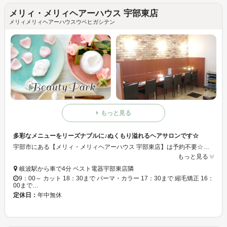
メリィ・メリィヘアーハウス 宇部東店
メリィメリィヘアーハウスウベヒガシテン
もっと見る
多彩なメニューをリーズナブルに♪ぬくもり溢れるヘアサロンです☆
宇部市にある【メリィ・メリィヘアーハウス 宇部東店】は予約不要☆だから一人でもカップルでも気軽に立ち寄れますよ♪ハイクオリティなヘアーを良心価格でご提供！
もっと見る
岐波駅から車で4分 ベスト電器宇部東店隣
9：00～ カット 18：30まで パーマ・カラー 17：30まで 縮毛矯正 16：
00まで…
定休日：
年中無休