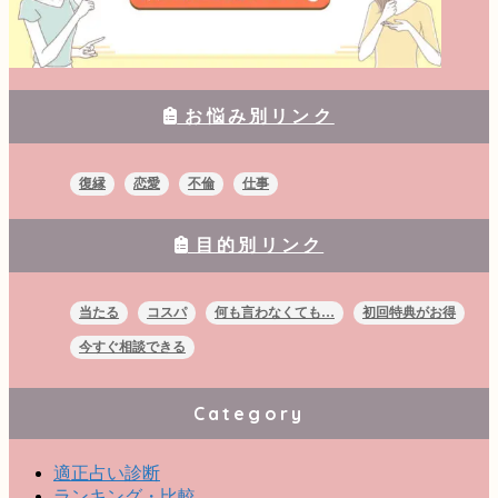
お悩み別リンク
復縁
恋愛
不倫
仕事
目的別リンク
当たる
コスパ
何も言わなくても…
初回特典がお得
今すぐ相談できる
Category
適正占い診断
ランキング・比較