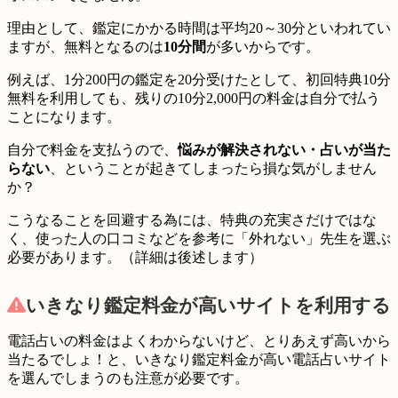
理由として、鑑定にかかる時間は平均20～30分といわれてい
ますが、無料となるのは
10分間
が多いからです。
例えば、1分200円の鑑定を20分受けたとして、初回特典10分
無料を利用しても、残りの
10分2,000円の料金は自分で払う
ことになります。
自分で料金を支払うので、
悩みが解決されない・占いが当た
らない
、ということが起きてしまったら損な気がしません
か？
こうなることを回避する為には、特典の充実さだけではな
く、使った人の口コミなどを参考に「
外れない
」先生を選ぶ
必要があります。（詳細は後述します）
いきなり鑑定料金が高い
サイトを利用する
電話占いの料金はよくわからないけど、とりあえず高いから
当たるでしょ！と、いきなり
鑑定料金が高い電話占いサイト
を選んでしまう
のも注意が必要です。