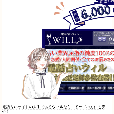
電話占いサイトの大手である
ウィル
なら、初めての方にも安
心！
ポスト
シェア
はてブ
Pocket
LINE