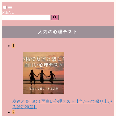
MENU
人気の心理テスト
1
友達と楽しむ！面白い心理テスト【当たって盛り上が
る診断20選】
2