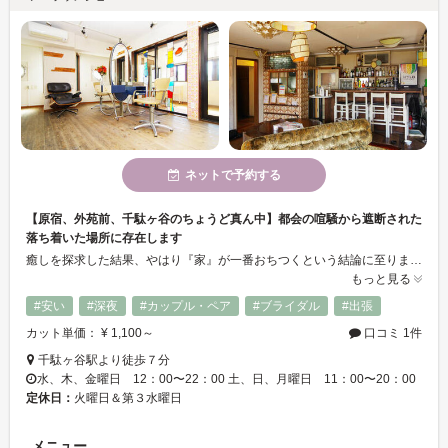
ネットで予約する
【原宿、外苑前、千駄ヶ谷のちょうど真ん中】都会の喧騒から遮断された
落ち着いた場所に存在します
癒しを探求した結果、やはり『家』が一番おちつくという結論に至りました。家を追求した結果、入り口に鍵をかけ、インターホンをつけました。その結果とても入りにくい入り口が出来上がりました。しかしながら一度入ってしまうと帰りたくなくなる店内。心行くまでくつろいでいってください。ヘアサロンでありながらも友人のアパートに訪ねて行くような不思議な感覚。心から落ち着ける空間をごゆるりと堪能し、我々PAAスタッフが創りあげるヘアスタイルを風になびかせ、神宮、外苑辺りを散歩なんてしてみてはいかがでしょうか？
もっと見る
#安い
#深夜
#カップル・ペア
#ブライダル
#出張
カット単価： ¥ 1,100～
口コミ 1件
千駄ヶ谷駅より徒歩７分
水、木、金曜日 12：00〜22：00 土、日、月曜日 11：00〜20：00
定休日：
火曜日＆第３水曜日
メニュー