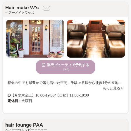
Hair make W's
ヘアーメイクワッズ
楽天ビューティで予約する
[PR]
都会の中でも緑豊かで落ち着いた空間。千駄ヶ谷駅から徒歩1分の立地ながら静かで過ごしやすい場所。 25年以上の信頼と実績があるワッズは沢山のお客様にご愛顧いただいています。 お客様1人ひとりの髪質や骨格、ライフスタイルに寄り添い経験豊富なスタイリストがマンツーマンで丁寧に対応いたします。 若い世代から大人世代まで幅広い層に支持され、初めての方でも安心して通えるアットホームなサロンです。 メンズのお客様にも多くご来店いただいております。お手入れが簡単で周りから好印象のスタイルなどお客様に合わせたご提案をいたします。 「どんな髪型が似合うか分からない」「スタイリングのやり方が分からない」などお悩みのお客様はぜひヘアメイクワッズにお任せください！ ［千駄ヶ谷/カット/クイックケアカラー/ニュアンスパーマ/ヘッドスパ/透明感カラー/ヘアセット/メイク/眉毛カット/］
もっと見る
【月水木金土】10:00-19:00/【日祝】11:00-18:00
定休日：
火曜日
hair lounge PAA
ヘアーラウンジピーエーエー