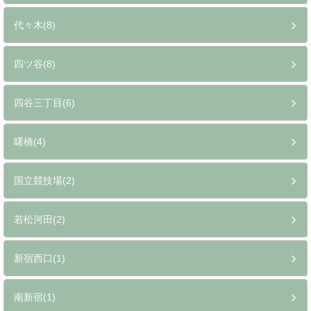
代々木(8)
四ツ谷(8)
四谷三丁目(6)
曙橋(4)
国立競技場(2)
若松河田(2)
新宿西口(1)
南新宿(1)