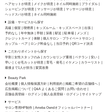
ヘアセットが得意
メイクが得意
ネイル同時施術
ブライダル
シェービングが得意
マッサージが得意
マッサージが得意
ヘッドスパが得意
ネイル同時施術
設備・サービスから探す
高級
個室
喫煙席
キッズルーム・キッズスペース
出張
予約なし
年中無休
早朝
深夜
駅近
駐車場
メンズ
クレジットカード
体験
個人サロン・プライベートサロン
カップル・ペア
ロング料金なし
当日予約
QRコード決済
こだわりポイントから探す
学割
女性スタッフのみ
カウンセリング重視
ベテラン
安い
早い
くせ毛カットが得意
育毛・発毛
イケメン
カラーリスト
最後まで1人が担当
髪質改善
Beauty Park
会社概要
個人情報保護方針
利用規約
掲載ご希望の店舗様へ
広告掲載について
Q&A よくあるご質問
お問い合わせ
店舗会員登録・ログイン
個人会員登録・ログイン
サイトマップ
サービス
サロン専用HP制作
Ameba Owndオフィシャルパートナー