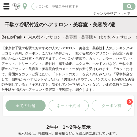
ジャンルを指定
：ヘア
千駄ケ谷駅付近のヘアサロン・美容室・美容院2選
BeautyPark
東京都 ヘアサロン・美容室・美容院
代々木 ヘアサロン・
【東京都千駄ケ谷駅でおすすめの人気ヘアサロン・美容室・美容院】人気ランキングや
口コミ・評判、クーポン、こだわり条件から、千駄ケ谷駅のヘアサロン・美容室・美容
院がかんたんに検索・予約できます。クーポンが豊富で、カット、カラー、パーマ、ヘ
アセット、トリートメント、着付け、縮毛矯正、エクステ、ヘッドスパなど、千駄ケ谷
駅のヘアサロン・美容室・美容院自慢のメニューがお安く受けられます。「カットだけ
で、雰囲気をガラッと変えたい」「トレンドのカラーを安く楽しみたい」「早朝料金な
しで、朝8時からヘアセットがしたい」「男性も行きやすい、メンズカットが得意な美容
師を探している」「子連れでも、安心してパーマがしたい」など、いまの気持ちにあっ
た千駄ケ谷駅のヘアサロン・美容室・美容院をご紹介します。
0
全ての店舗
ネット予約可
クーポン有
2件中 1〜2件を表示
表示順位は、掲載費用、情報量などから総合的に決定しています。