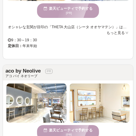
楽天ビューティで予約する
[PR]
オシャレな玄関が目印の「THETA 大山店（シータ オオヤマテン）」は、経験豊富なスタッフが丁寧にカウンセリングを行い、アナタにぴったりのデザインを提供するヘアサロンです☆アクセスも良好で、木・金は21:30までの営業なので、お仕事帰りやお買い物帰りなど、気軽に通えるのが魅力です◎さらに、忙しいママに嬉しいお子様用の絵本も完備。お子様と一緒に、「自分磨きの時間」を楽しむことができます♪ 「こだわりの薬剤」 THETA 大山店では、ゲスト一人ひとりの悩みや髪質、ダメージに合わせたトリートメントを提案しています☆乾燥が気になる方や髪のダメージが気になる方には特におすすめ。こだわりのトリートメントで、髪が輝く美しさを取り戻しましょう♪ 「髪のダメージが気になる」「自分に似合うスタイルを見つけたい」など、幅広いニーズに応えるTHETA 大山店で、あなたの髪のオシャレを新たなステージへ導いてみませんか？お気軽にご来店ください。皆様のご来店を心よりお待ちしております。
もっと見る
9：30～19：30
定休日：
年末年始
aco by Neolive
アコ バイ ネオリーブ
楽天ビューティで予約する
[PR]