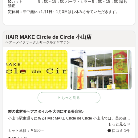
カット 9：00～19：00 パーマ・カラー 9：00～18：00 縮毛
矯正 …
定休日：
年中無休 ※1月1日～1月3日はお休みさせていただきます。
HAIR MAKE Circle de Circle 小山店
ヘアーメイクサークルサークルオヤマテン
もっと見る
髪の素材美ヘアスタイルを大切にする美容室♪
小山市駅東通りにあるHAIR MAKE Circle de Circle 小山店では、美の追求を基本テーマとし、お客様の声「もっとキレイにを」叶えるため美容スタッフの技術とサービスと人間性の向上を目指し、地域の皆様に愛され続ける美容室を目指したいと思います。
もっと見る
カット単価： ¥ 550～
口コミ 1件