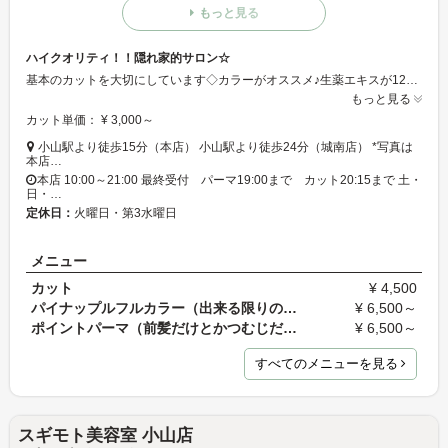
もっと見る
ハイクオリティ！！隠れ家的サロン☆
基本のカットを大切にしています◇カラーがオススメ♪生薬エキスが12種類も配合され色のブレンドも可能なので本当に似合う色でダメージ少なく染められます！！トリートメントを配合して行うのでより色持ちし、ツヤッツヤの仕上がりになりますのでぜひ実感してみてください☆（本店）
もっと見る
カット単価： ¥ 3,000～
小山駅より徒歩15分（本店） 小山駅より徒歩24分（城南店） *写真は
本店…
本店 10:00～21:00 最終受付 パーマ19:00まで カット20:15まで 土・
日・…
定休日：
火曜日・第3水曜日
メニュー
カット
¥ 4,500
パイナップルフルカラー（出来る限りのダメージ防止…
¥ 6,500～
ポイントパーマ（前髪だけとかつむじだけ！OK )
¥ 6,500～
すべてのメニューを見る
スギモト美容室 小山店