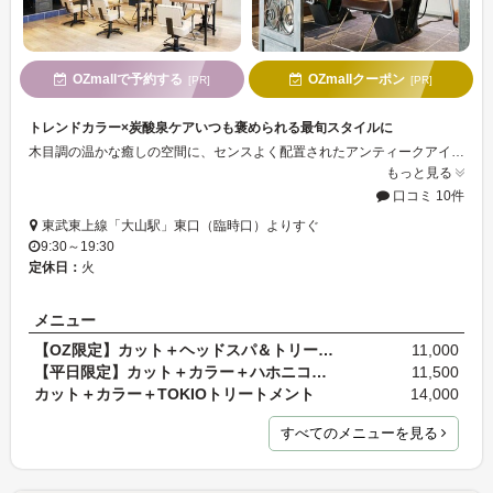
OZmallで予約する
OZmallクーポン
[PR]
[PR]
トレンドカラー×炭酸泉ケアいつも褒められる最旬スタイルに
木目調の温かな癒しの空間に、センスよく配置されたアンティークアイテムや植物たち。リラックスできる環境で受けられる豊富なトリートメントや炭酸泉で、通えば通うほどに美髪に導く。トレンドのスロウカラーやアディクシーカラーもご用意。“今までと違う自分に”“もっときれいになりたい”そんな女性の願いがかないそう。
もっと見る
口コミ 10件
東武東上線「大山駅」東口（臨時口）よりすぐ
9:30～19:30
定休日：
火
メニュー
【OZ限定】カット＋ヘッドスパ＆トリートメント（45…
11,000
【平日限定】カット＋カラー＋ハホニコトリートメント
11,500
カット＋カラー＋TOKIOトリートメント
14,000
すべてのメニューを見る