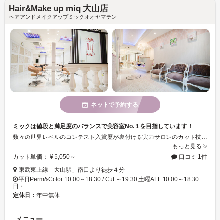
Hair&Make up miq 大山店
ヘアアンドメイクアップミックオオヤマテン
ネットで予約する
ミックは値段と満足度のバランスで美容室No.１を目指しています！
数々の世界レベルのコンテスト入賞歴が裏付ける実力サロンのカット技術！ ミックは、カットコンテストロンドン大会優勝、セバスチアン東日本チャンピオンなどを含め、 これまで幾多の世界規模のカットコンテストで入賞を果たしました。 miq大山店は、あらゆるニーズにお応え出来る充実のメニューと技術、環境が整った美容室です。 スタッフ全員、心を込めておもてなしさせていただきます。皆様のご来店を心からお待ちしております！
もっと見る
カット単価： ¥ 6,050～
口コミ 1件
東武東上線「大山駅」南口より徒歩４分
平日Perm&Color 10:00～18:30 / Cut ～19:30 土曜ALL 10:00～18:30
日・…
定休日：
年中無休
メニュー