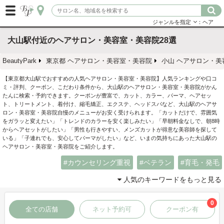
ジャンルを指定
：ヘア
大山駅付近のヘアサロン・美容室・美容院28選
BeautyPark
東京都 ヘアサロン・美容室・美容院
小山 ヘアサロン・美
【東京都大山駅でおすすめの人気ヘアサロン・美容室・美容院】人気ランキングや口コ
ミ・評判、クーポン、こだわり条件から、大山駅のヘアサロン・美容室・美容院がかん
たんに検索・予約できます。クーポンが豊富で、カット、カラー、パーマ、ヘアセッ
ト、トリートメント、着付け、縮毛矯正、エクステ、ヘッドスパなど、大山駅のヘアサ
ロン・美容室・美容院自慢のメニューがお安く受けられます。「カットだけで、雰囲気
をガラッと変えたい」「トレンドのカラーを安く楽しみたい」「早朝料金なしで、朝8時
からヘアセットがしたい」「男性も行きやすい、メンズカットが得意な美容師を探して
いる」「子連れでも、安心してパーマがしたい」など、いまの気持ちにあった大山駅の
ヘアサロン・美容室・美容院をご紹介します。
カウンセリング重視
ベテラン
育毛・発毛
人気のキーワードをもっと見る
0
全ての店舗
ネット予約可
クーポン有