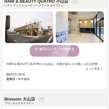
HAIR & BEAUTY QUATRO 小山店
ヘアー アンド ビューティー クアトロ オヤマテン
楽天ビューティで予約する
[PR]
HAIR & BEAUTY QUATRO 小山店は、自然の温もりが感じられる空間で、心地よいひと時をお過ごしいただけるサロンです。お客様一人ひとりに合わせたスタイル提案を得意とするカット技術が特徴で、美しいシルエットを実現します。落ち着いた魅力あふれる女性に人気で、年齢やライフスタイルに応じた美しさを引き出すことを心掛けております。広々とした駐車場を完備しているので、お車での来店も安心です。クレジットカードがご利用いただけるので、お支払いも楽々です。ぜひ、HAIR & BEAUTY QUATRO 小山店で新しい自分を発見し、心身ともにリフレッシュする時間をお楽しみください。
もっと見る
09:00-18:00
定休日：
年中無休
Blossom 大山店
ブロッサムオオヤマテン