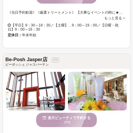
《当日予約歓迎》《厳選トリートメント》 【大事なイベントの時に★いつもよりお洒落をして出かけたい時に★】 プロの技でヘアセットやメイク♪様々なシーンに合わせたセットはお任せください♪♪ 手触り、質感にもこだわったヘア☆彡人気の縮毛矯正で、アレンジの幅も広がる髪質に◎ オシャレでHappyな毎日を送りませんか？一緒にお客様の魅力を引き出します！
もっと見る
【平日】9：30～18：30／【土曜】…9：00～19：00／【日曜・祝
日】9：00～16：30
定休日：
年末年始
Be-Posh Jasper店
ビーポッシュ ジャスパーテン
楽天ビューティで予約する
[PR]