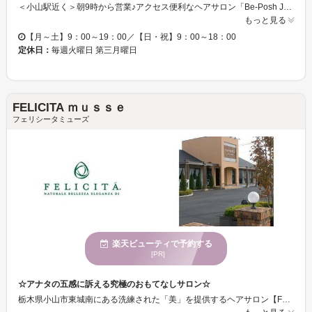
＜小山駅近く＞朝9時から営業♪アクセス便利なヘアサロン「Be-Posh Jasper店」 ライフスタイルに合ったスタイルをご提案！！！実力派スタイリストの技術で、あなたの魅力を引き出します☆一人ひとりとしっかり向き合い、お客様の時間を大切にしております。カウンセリングでご希望を聞き、親身になってお客様に似合うスタイル考案をさせて頂きます☆自宅でも簡単にスタイリングできるよう、再現性のあるスタイルに仕上げます♪ ＜カット＋シャンプー＋ブロー＞ 一人一人のクセや髪質を見極め、お客様に似合うデザインをご提案します。再現性×デザイン性の高いカットは、自宅での扱いやすさも◎毎日のスタイリングも楽しく簡単♪ 自分に似合う髪形が分からない、新しい自分に出会いたい！！そんな方は是非【Be-Posh Jasper店】までお越し下さい☆
もっと見る
【月～土】9：00～19：00／【日・祝】9：00～18：00
定休日：
毎週火曜日 第三月曜日
FELICITA ｍｕｓｓｅ
フェリシータミューズ
楽天ビューティで予約する
[PR]
☆アナタの五感に訴える究極のおもてなしサロン☆
栃木県小山市東城南にある洗練された「美」を提供するヘアサロン【FELICITA musse】。明るく広々とした店内は、まるでリゾートホテルのように感じるはずです♪♪時間・空間を超越する心地よさはまさに新次元！！ぜひ究極のおもてなしを体験してください。