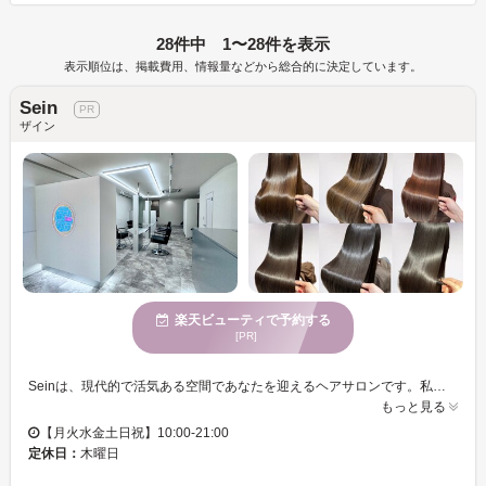
28件中 1〜28件を表示
表示順位は、掲載費用、情報量などから総合的に決定しています。
Sein
ザイン
楽天ビューティで予約する
[PR]
Seinは、現代的で活気ある空間であなたを迎えるヘアサロンです。私たちの最大の魅力は、一人ひとりのお客様と向き合い、徹底したカウンセリングを行うことです。あなたの要望や髪質をしっかりと理解し、理想のスタイルを実現します。その結果、大都会で輝く自分だけのヘアスタイルを手に入れることができます。また、駐車場も完備しているため、車でのアクセスも便利です。特に若い女性に人気のSeinで、あなたの新しい魅力を一緒に見つけましょう。
もっと見る
【月火水金土日祝】10:00-21:00
定休日：
木曜日