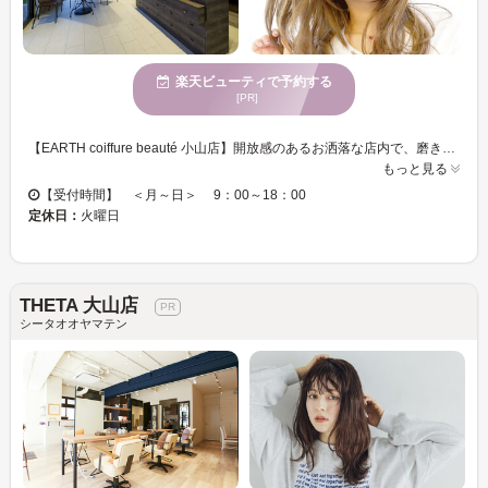
楽天ビューティで予約する
[PR]
【EARTH coiffure beauté 小山店】開放感のあるお洒落な店内で、磨き抜かれた技術が味わえます♪ お客様一人ひとりへの丁寧なカウンセリングが魅力的★ベテランの実力派スタイリスト多数在籍！トレンドをプラスして、セルフスタイリングが楽になる再現性の高いスタイルに♪ 【EARTH coiffure beauté 小山店】で、キレイへの近道を見つけませんか？
もっと見る
【受付時間】 ＜月～日＞ 9：00～18：00
定休日：
火曜日
THETA 大山店
シータオオヤマテン