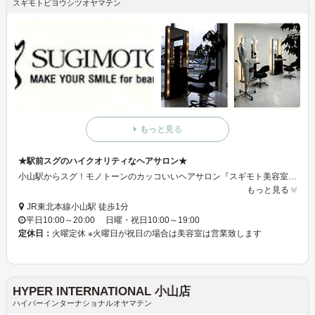
スギモトビヨウシツオヤマテン
もっと見る
★駅前スグのハイクオリティなヘアサロン★
小山駅からスグ！モノトーンのカッコいいヘアサロン『スギモト美容室 小山店』♪ 落ち着いた雰囲気でありながら、スタッフたちはとてもフレンドリー☆ 的確なカウンセリングで、お客様だけのスタイリングを提案・提供いたします★☆ご来店お待ちしております！！
もっと見る
JR東北本線小山駅 徒歩1分
平日10:00～20:00 日曜・祝日10:00～19:00
定休日：
火曜定休 ※火曜日が祝日の場合は美容室は営業致します
HYPER INTERNATIONAL 小山店
ハイパーインターナショナルオヤマテン