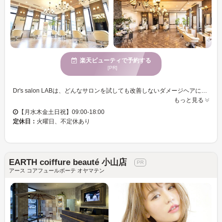
楽天ビューティで予約する
[PR]
Dr's salon LABは、どんなサロンを試しても改善しないダメージヘアに悩む方々のための特別な空間です。遠方からも多くのお客様が訪れ、おもてなしや再現性にこだわった施術が魅力です。プロの美容師たちが見学に訪れるほどの技術力を誇り、髪質改善の知識を活かして、美しく健康的な髪を叶えます。内部補修型の「Dr.トリートメント」は、ダメージ毛を滑らかな艶髪に変える施術で、多くの方々に感動を提供しています。頭皮から癒すヘッドスパやリンパの流れを改善するマッサージで、心身共に癒されることでしょう。あなたの髪の悩みをぜひLABで解決してみてください。多くの方に愛される理由がここにあります。
もっと見る
【月水木金土日祝】09:00-18:00
定休日：
火曜日、不定休あり
EARTH coiffure beauté 小山店
アース コアフュールボーテ オヤマテン