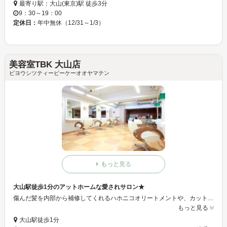
最寄り駅：大山(東京)駅 徒歩3分
9：30～19：00
定休日：
年中無休（12/31～1/3）
美容室TBK 大山店
ビヨウシツティービーケーオオヤマテン
もっと見る
大山駅徒歩1分のアットホームな愛されサロン★
傷んだ髪を内部から補修してくれるハホニコオリートメントや、カット、カラーなどリーズナブルな価格設定で通いやすいサロンを目指して運営してます♪ 独自にメーカーと提携する事で薬剤のクオリティを落とさずにプライスを抑えています☆だから髪にもお財布にも優しく気軽に試せます！！是非一度ご来店下さい☆
もっと見る
大山駅徒歩1分