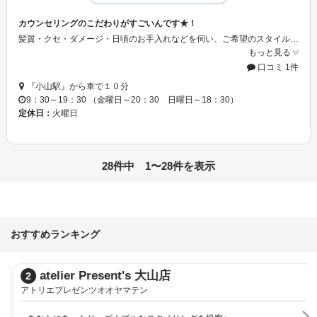
カウンセリングのこだわりがすごいんです★！
髪質・クセ・ダメージ・日頃のお手入れなどを伺い、ご希望のスタイルや似合う髪型を相談しながら施術内容を選びます♪個人個人でお手入れ方法って別なので、きちんと話をしてから、分かり合ってから施術しますので新規の方も安心です！
もっと見る
口コミ 1件
『小山駅』から車で１０分
9：30～19：30 （金曜日～20：30 日曜日～18：30）
定休日：
火曜日
28件中 1〜28件を表示
おすすめランキング
atelier Present's 大山店
2
アトリエプレゼンツオオヤマテン