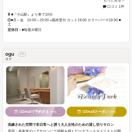
もっと見る
口コミ 1件
■『小山駅』より車で10分
■月～金 10:00～20:00 ※最終受付 カット19:00 カラーパーマ18:00 ■
土 …
定休日：
■毎週火曜日
ogu
オグ
OZmallで予約する
OZmallクーポン
[PR]
[PR]
洗練された空間で非日常へと誘う大人女性のための貸し切りサロン
原宿・表参道のヘアサロンにて経験を積んだベテランスタイリストが開業。都会的な空間と高い技術で、乾かすだけでまとまる再現しやすいスタイルに仕上げてくれる。特に、白髪を活かしたカラーリングや、健やかな頭皮環境へと導くヘッドスパなど、大人女性に嬉しいメニューが自慢。自分だけの時間が過ごせるプライベートサロンで、ゆったりとした癒しの時間を過ごして。