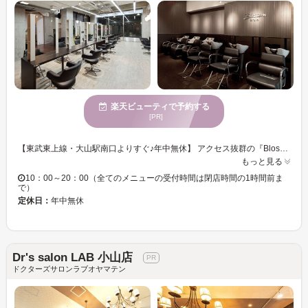
楽天ビューティで予約する
[PR]
【東武東上線・大山駅南口よりすぐ♪年中無休】 アクセス抜群の『Blossom（ブロッサム）大山店』は、男女問わず、多彩なメニューでお客様の「なりたい」を叶えるヘアサロン☆クオリティの高い施術をお手頃価格でご提供致します！落ち着いた雰囲気の空間で、日常を忘れるひとときをお過ごしください。 【あなたらしい最旬スタイルへ♪】 高技術×提案力で、お客様一人一人の髪質・骨格・イメージなどから見極め、ライフスタイルに合わせた再現性の高いスタイルをご提案致します♪ダメージレスにこだわった、カラー・パーマ、厳選トリートメントやヘッドスパメニューも多数！気軽にリフレッシュしませんか？ 小さなお子様連れのお客様も安心してご来店ください！！半個室空間のペアルームもご用意しています☆『Blossom 大山店』で、新たな魅力を見つけませんか？【大山】
もっと見る
10：00～20：00（全てのメニューの受付時間は閉店時間の1時間前ま
で）
定休日：
年中無休
Dr's salon LAB 小山店
ドクターズサロンラブオヤマテン