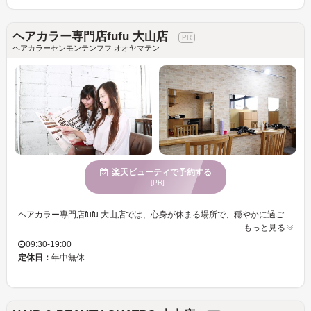
ヘアカラー専門店fufu 大山店
ヘアカラーセンモンテンフフ オオヤマテン
楽天ビューティで予約する
[PR]
ヘアカラー専門店fufu 大山店では、心身が休まる場所で、穏やかに過ごすことができます。特にヘアカラーに熟練したスタイリストがおり、トレンドと個性を融合したカラーをご提案します。年齢を重ね魅力を増す女性たちから高い支持を受けており、あなたにぴったりのカラーリングで新たな自分を発見できるでしょう。お手頃価格なので、気軽に何度も訪れて楽しんでいただけます。心が整う雰囲気の中で、美しさを引き立てる時間をお過ごしください。ヘアカラー専門店fufu 大山店の魅力をぜひ体験してください。
もっと見る
09:30-19:00
定休日：
年中無休