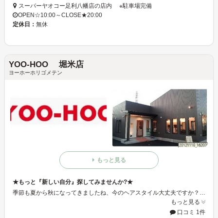
スーパーヤオコー足利八幡店の店内 ※駐車場完備
OPEN☆10:00～CLOSE★20:00
定休日：
無休
YOO-HOO 堀米店
ヨーホーホリゴメテン
もっと見る
★もっと『新しい自分』探してみませんか?★
季節も夏から秋になってきましたね、今のヘアスタイル大丈夫ですか？まだ夏気分のあなた！『YOO-HOO 堀米店』で新しい自分見つけましょう♪髪のことなら、何でも相談乗りますのでお気軽にご来店くださいね♪
もっと見る
口コミ 1件