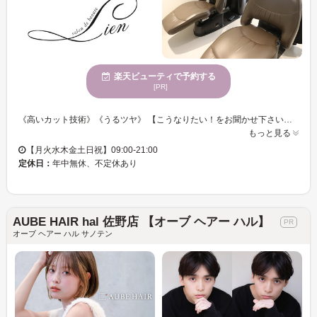
楽天ビューティで予約する
[PR]
《高いカット技術》《うるツヤ》 【こうなりたい！をお聞かせ下さい☆ライフスタイルに合わせたご提案をいたします◎】 「骨格×髪質」を見極め、的確なカット技術をご提供します☆彡ご自宅でのスタイリングも簡単だから嬉しい♪♪ 手触り、質感にもこだわったヘアを美しく魅せるカラーへ導きます♪♪ 気分に合わせてスタイルチェンジしませんか？お気軽にご来店くださいませ。
もっと見る
【月火水木金土日祝】09:00-21:00
定休日：
年中無休、不定休あり
AUBE HAIR hal 佐野店 【オーブ ヘアー ハル】
オーブ ヘアー ハル サノテン