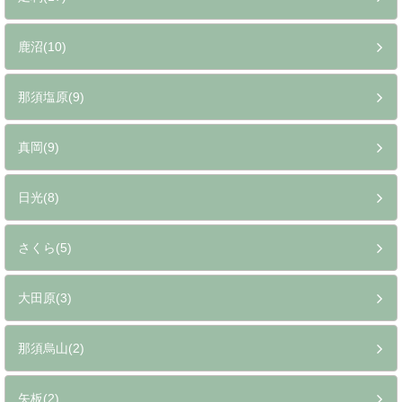
足利(17)
鹿沼(10)
那須塩原(9)
真岡(9)
日光(8)
さくら(5)
大田原(3)
那須烏山(2)