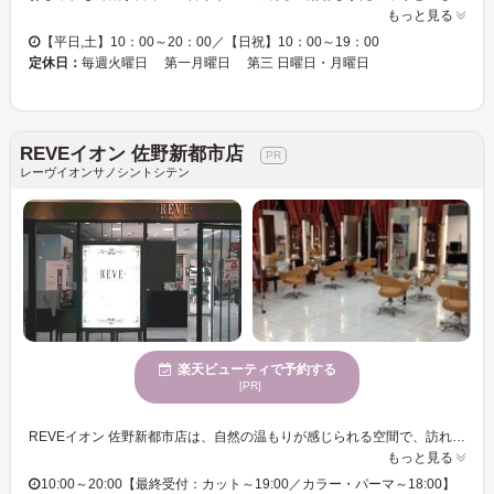
もっと見る
【平日,土】10：00～20：00／【日祝】10：00～19：00
定休日：
毎週火曜日 第一月曜日 第三 日曜日・月曜日
REVEイオン 佐野新都市店
レーヴイオンサノシントシテン
楽天ビューティで予約する
[PR]
REVEイオン 佐野新都市店は、自然の温もりが感じられる空間で、訪れるたびに心身がリフレッシュできるサロンです。ここでは、カット技術に優れたスタイリストが、お客様一人ひとりの理想を叶えるスタイルを実現します。若々しさを求める方から、落ち着いた魅力あふれる方まで、年齢を問わず様々な方にご利用いただいております。多様な年齢層に向けたサービスで、多くのニーズに応えることができるのが魅力です。お財布に優しい価格設定により、気軽に新しい自分に挑戦できます。REVEイオン 佐野新都市店で、あなたももっと素敵な自分に出会いませんか。
もっと見る
10:00～20:00【最終受付：カット～19:00／カラー・パーマ～18:00】