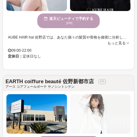
楽天ビューティで予約する
[PR]
AUBE HAIR hal 佐野店では、あなた個々の髪質や骨格を緻密に分析し、ライフスタイルと調和するスタイルを提案しています。性別を問わず、自然な美しさとトレンドを融合させたヘアスタイルを手に入れることができます。価格もお財布に優しく、理想のヘアスタイルを持続させやすいのが魅力です。居心地よい空間で、あなたらしい可愛さと毎日に楽しさをプラスできるスタイルを楽しみながら、AUBE HAIR hal 佐野店で自分史上最高のヘア体験をしてください。
もっと見る
09:00-22:00
定休日：
定休日なし
EARTH coiffure beauté 佐野新都市店
アース コアフュールボーテ サノシントシテン