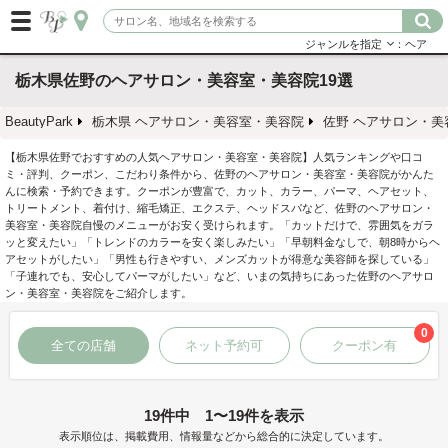
ジャンルを指定
：ヘア
栃木県佐野のヘアサロン・美容室・美容院19選
BeautyPark
栃木県 ヘアサロン・美容室・美容院
佐野 ヘアサロン・美
【栃木県佐野でおすすめの人気ヘアサロン・美容室・美容院】人気ランキングや口コ
ミ・評判、クーポン、こだわり条件から、佐野のヘアサロン・美容室・美容院がかんた
んに検索・予約できます。クーポンが豊富で、カット、カラー、パーマ、ヘアセット、
トリートメント、着付け、縮毛矯正、エクステ、ヘッドスパなど、佐野のヘアサロン・
美容室・美容院自慢のメニューがお安く受けられます。「カットだけで、雰囲気をガラ
ッと変えたい」「トレンドのカラーを安く楽しみたい」「早朝料金なしで、朝8時からヘ
アセットがしたい」「男性も行きやすい、メンズカットが得意な美容師を探している」
「子連れでも、安心してパーマがしたい」など、いまの気持ちにあった佐野のヘアサロ
ン・美容室・美容院をご紹介します。
0
全ての店舗
ネット予約可
クーポン有
19件中 1〜19件を表示
表示順位は、掲載費用、情報量などから総合的に決定しています。