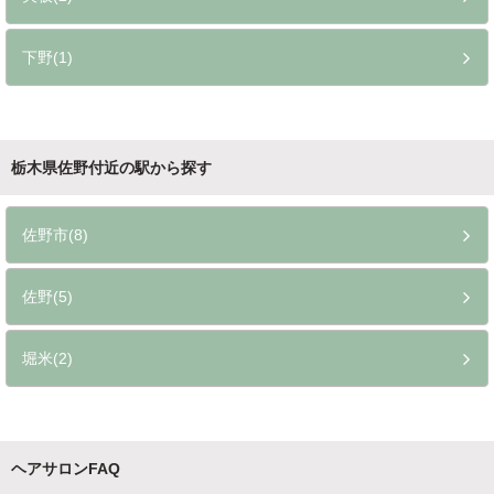
矢板(2)
下野(1)
栃木県佐野付近の駅から探す
佐野市(8)
佐野(5)
堀米(2)
ヘアサロンFAQ