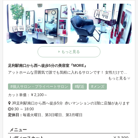
もっと見る
足利駅南口から西へ徒歩5分の美容室『MORE』
アットホームな雰囲気で誰でも気軽に入れるサロンです！ 女性だけでなくメンズや学生も大歓迎です！！ 駅前ですが駐車場も用意してありますのでお気軽にいらしてください♪
もっと見る
#個人サロン・プライベートサロン
#駅近
#メンズ
カット単価： ¥ 2,100～
JR足利駅南口から西へ徒歩5分 赤いマンションの1階に店舗があります
9:30 ～ 18:00
定休日：
毎週火曜日、第3日曜日、第3月曜日
メニュー
レディースカット
¥ 3,300