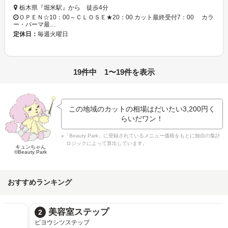
栃木県『堀米駅』から 徒歩4分
ＯＰＥＮ☆10：00～ＣＬＯＳＥ★20：00 カット最終受付7：00 カラ
ー・パーマ最…
定休日：
毎週火曜日
19件中 1〜19件を表示
この地域のカットの相場はだいたい
3,200円
く
らいだワン！
※「Beauty Park」に登録されているメニュー価格をもとに独自の集計
ロジックによって算出しています。
キュンちゃん
©Beauty Park
おすすめランキング
美容室ステップ
2
ビヨウシツステップ