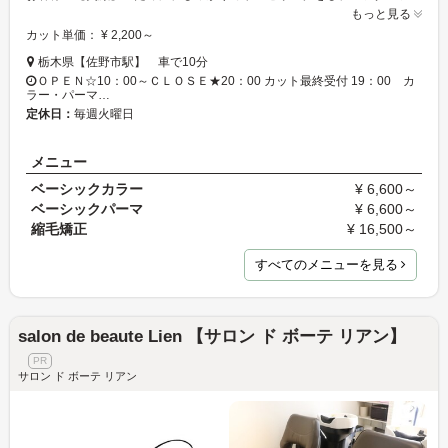
もっと見る
カット単価： ¥ 2,200～
栃木県【佐野市駅】 車で10分
ＯＰＥＮ☆10：00～ＣＬＯＳＥ★20：00 カット最終受付 19：00 カ
ラー・パーマ…
定休日：
毎週火曜日
メニュー
ベーシックカラー
¥ 6,600～
ベーシックパーマ
¥ 6,600～
縮毛矯正
¥ 16,500～
すべてのメニューを見る
salon de beaute Lien 【サロン ド ボーテ リアン】
サロン ド ボーテ リアン