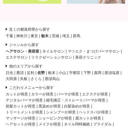
近くの都道府県から探す
千葉
神奈川
東京
栃木
茨城
埼玉
群馬
ジャンルから探す
ヘアサロン・美容室
ネイルサロン
マツエク・まつげパーマサロン
エステサロン
リラクゼーションサロン
美容クリニック
他のエリアから探す
日光
鹿沼
足利
佐野
栃木
小山
宇都宮
下野
真岡
那須塩原
大田原
矢板
さくら
那須烏山
こだわりメニューから探す
カットが得意
カラーが得意
パーマが得意
エクステが得意
デジタルパーマが得意
縮毛矯正・ストレートパーマが得意
前髪カットが得意
黒染めが得意
白髪染めが得意
トリートメントが得意
シャンプーが得意
ヘッドスパが得意
マッサージが得意
シェービングが得意
眉カットが得意