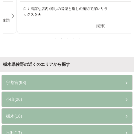
白く清潔な店内♪癒しの音楽と癒しの施術で深いリラ
ックスを★
[堀米]
栃木県佐野の近くのエリアから探す
宇都宮(98)
小山(26)
栃木(18)