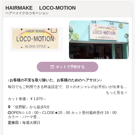
HAIRMAKE LOCO-MOTION
ヘアーメイクロコモーション
ネットで予約する
♪お客様の不安を取り除いた、お客様のためのヘアサロン♪
毎日でもご利用できる料金設定で、日々のオシャレのお手伝いが出来る美容室を目指しています！お客様のもとめているメニューのみを見際めて施術するとこによって、納得いただける安価が実現しました★ご要望言ってくださいね☆
もっと見る
カット単価： ¥ 1,870～
『佐野駅』から徒歩5分
OPEN☆１0：00～CLOSE★20：00 カット受付最終受付 19：00
カラー・パーマ受…
定休日：
毎週火曜日