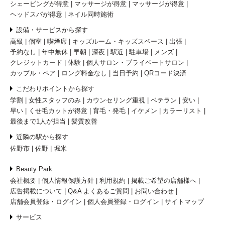
ヘアセットが得意
メイクが得意
ネイル同時施術
ブライダル
シェービングが得意
マッサージが得意
マッサージが得意
ヘッドスパが得意
ネイル同時施術
設備・サービスから探す
高級
個室
喫煙席
キッズルーム・キッズスペース
出張
予約なし
年中無休
早朝
深夜
駅近
駐車場
メンズ
クレジットカード
体験
個人サロン・プライベートサロン
カップル・ペア
ロング料金なし
当日予約
QRコード決済
こだわりポイントから探す
学割
女性スタッフのみ
カウンセリング重視
ベテラン
安い
早い
くせ毛カットが得意
育毛・発毛
イケメン
カラーリスト
最後まで1人が担当
髪質改善
近隣の駅から探す
佐野市
佐野
堀米
Beauty Park
会社概要
個人情報保護方針
利用規約
掲載ご希望の店舗様へ
広告掲載について
Q&A よくあるご質問
お問い合わせ
店舗会員登録・ログイン
個人会員登録・ログイン
サイトマップ
サービス