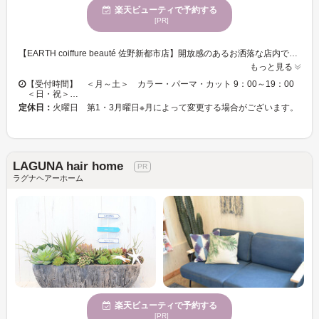
楽天ビューティで予約する
[PR]
【EARTH coiffure beauté 佐野新都市店】開放感のあるお洒落な店内で、磨き抜かれた技術が味わえます♪ お客様一人ひとりへの丁寧なカウンセリングが魅力的★ベテランの実力派スタイリスト多数在籍！トレンドをプラスして、セルフスタイリングが楽になる再現性の高いスタイルに♪ 【EARTH coiffure beauté 佐野新都市店】で、キレイへの近道を見つけませんか？
もっと見る
【受付時間】 ＜月～土＞ カラー・パーマ・カット 9：00～19：00
＜日・祝＞…
定休日：
火曜日 第1・3月曜日※月によって変更する場合がございます。
LAGUNA hair home
ラグナヘアーホーム
楽天ビューティで予約する
[PR]