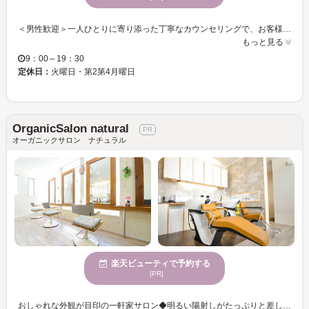
＜男性歓迎＞一人ひとりに寄り添った丁寧なカウンセリングで、お客様の髪のお悩みや要望に合わせ、経験豊富×高技術なスタッフがあなたの“なりたい！”を叶えます★男性のお客様も気軽に通えるサロンです。 ＜カット＋カラー＋トリートメント＞ 頭の形やクセを見極めたこだわりのカットは、扱いやすく乾かし方もきちんと説明するので、毎朝のスタイリングも簡単◎話題のグレージュ系のカラーも豊富なので、欧米風の透明感×艶感が叶う！あなたのお好みのカラーに出会える事間違い無し♪トリートメントで髪にツヤと潤いを与え、手触りのいい美髪へ・・・♪巧みなプロの技術を是非試してみませんか？ 自分に似合うスタイルが分からない方は、是非【LAGUNA hair home】までお越しください！実力派スタイリストがあなたに一番似合うスタイルを提案します。今までとは違う新しい自分に出会ってみませんか？
もっと見る
9：00～19：30
定休日：
火曜日・第2第4月曜日
OrganicSalon natural
オーガニックサロン ナチュラル
楽天ビューティで予約する
[PR]
おしゃれな外観が目印の一軒家サロン◆明るい陽射しがたっぷりと差し込むナチュラルな空間で、心地よいサロンでのひとときを満喫できる。ダメージレスにこだわり抜いた厳選薬剤とヘアケアで、通うたびに、健康で美しい髪へ。長く通えるサロンをお探しの方にオススメのサロンです！！