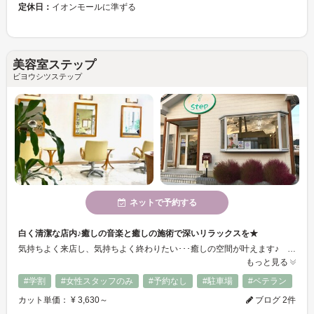
定休日：
イオンモールに準ずる
美容室ステップ
ビヨウシツステップ
ネットで予約する
白く清潔な店内♪癒しの音楽と癒しの施術で深いリラックスを★
気持ちよく来店し、気持ちよく終わりたい･･･癒しの空間が叶えます♪ キレイになっていく髪と同時に、いつ来ても癒しの音楽と心地よい店内で視覚と聴覚もリラックスでき、至福のひと時を過ごせます◎
もっと見る
#学割
#女性スタッフのみ
#予約なし
#駐車場
#ベテラン
カット単価： ¥ 3,630～
ブログ 2件