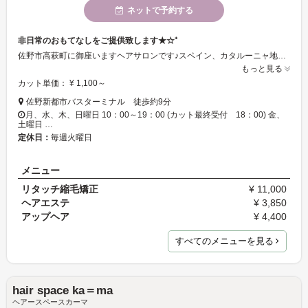
ネットで予約する
非日常のおもてなしをご提供致します★☆⁺
佐野市高萩町に御座いますヘアサロンです♪スペイン、カタルーニャ地方のバルセロナ郊外にあるレンガ造りの建物を改築して作り上げ、リゾートホテルをイメージしております☆★芸術と情熱、感性豊かなスタイリストがお客様の髪をスタイリングし、心を込めて非日常のおもてなしをご提供致します♪♪是非ゆったりとしたお時間をお過ごし下さい♪スタッフ一同、お客様のご来店を心よりお待ち致しております★☆彡
もっと見る
カット単価： ¥ 1,100～
佐野新都市バスターミナル 徒歩約9分
月、水、木、日曜日 10：00～19：00 (カット最終受付 18：00) 金、
土曜日 …
定休日：
毎週火曜日
メニュー
リタッチ縮毛矯正
¥ 11,000
ヘアエステ
¥ 3,850
アップヘア
¥ 4,400
すべてのメニューを見る
hair space ka＝ma
ヘアースペースカーマ