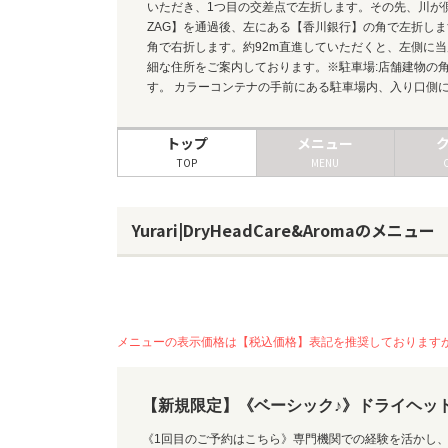
いただき、1つ目の交差点で左折します。その先、川が
ZAG】を通過後、左にある【香川銀行】の角で左折し
角で右折します。約92m直進していただくと、左側に
細な住所をご案内しております。※駐車場:店舗建物の角
す。 カラーコンテナの手前にある駐車場内、入り口側
トップ
メニュー
TOP
MENU
Yurari|DryHeadCare&Aromaのメニュー
メニューの表示価格は【税込価格】表記を推奨しております
【新規限定】《ベーシック♪》ドライヘッドケア
《1回目のご予約はこちら》専門機関での経験を活かし