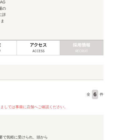
AG
場の
に詳
きま
ミ
アクセス
採用情報
W
ACCESS
RECRUIT
6
全
件
きましては事前に店舗へご確認ください。
要で気軽に受けられ、頭から