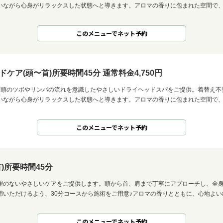
いながら心身がリラックスした状態へと導きます。アロマの香りに包まれた空間で
このメニューでネット予約
ア(頭〜首)所要時間45分 通常料金4,750円
、頭のツボやリンパの流れを意識したやさしいドライヘッドスパをご提供。着替え不
いながら心身がリラックスした状態へと導きます。アロマの香りに包まれた空間で
このメニューでネット予約
)所要時間45分
理のないやさしいケアをご提供します。頭から首、肩まで丁寧にアプローチし、全
用いただけるよう、30分コースから施術をご用意♪アロマの香りとともに、心地よ
このメニューでネット予約