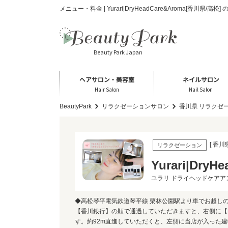
メニュー・料金 | Yurari|DryHeadCare&Aroma[香川県
Beauty Park Japan
ヘアサロン・美容室
ネイルサロン
Hair Salon
Nail Salon
BeautyPark
リラクゼーションサロン
香川県 リラクゼ
[ 香川
リラクゼーション
Yurari|DryH
ユラリ ドライヘッドケアア
◆高松琴平電気鉄道琴平線 栗林公園駅より車でお越し
【香川銀行】の順で通過していただきますと、右側に【
す。約92m直進していただくと、左側に当店が入った建