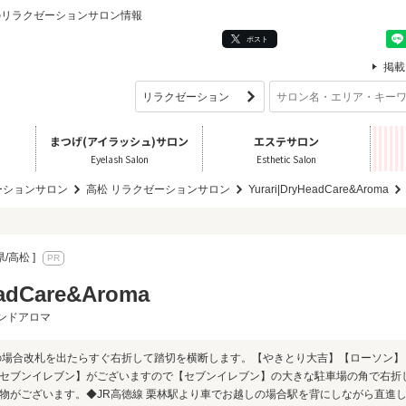
/高松] のリラクゼーションサロン情報
ポスト
掲載
まつげ(アイラッシュ)サロン
エステサロン
Eyelash Salon
Esthetic Salon
ーションサロン
高松 リラクゼーションサロン
Yurari|DryHeadCare&Aroma
県/高松 ]
eadCare&Aroma
ンドアロマ
の場合改札を出たらすぐ右折して踏切を横断します。【やきとり大吉】【ローソン】
セブンイレブン】がございますので【セブンイレブン】の大きな駐車場の角で右折
物がございます。◆JR高徳線 栗林駅より車でお越しの場合駅を背にしながら直進