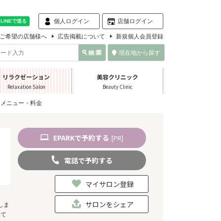
個人ログイン
店舗ログイン
ご希望の店舗様へ
広告掲載について
新規個人会員登録
現在地から探す
リラクゼーション
美容クリニック
Relaxation Salon
Beauty Clinic
メニュー・料金
EPARK
で
予約
する
[PR]
電話
で
予約
する
マイサロン登録
サロンをシェア
しま
して