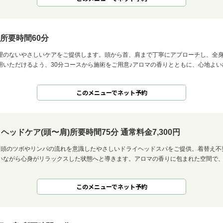
所要時間60分
理のないやさしいケアをご提供します。頭から首、肩まで丁寧にアプローチし、全
用いただけるよう、30分コースから施術をご用意♪アロマの香りとともに、心地よ
このメニューでネット予約
ッドケア(頭〜肩)所要時間75分 通常料金7,300円
、頭のツボやリンパの流れを意識したやさしいドライヘッドスパをご提供。着替え不
いながら心身がリラックスした状態へと導きます。アロマの香りに包まれた空間で
このメニューでネット予約