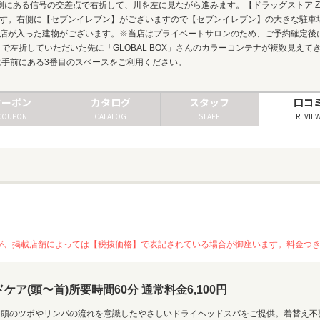
側にある信号の交差点で右折して、川を左に見ながら進みます。【ドラッグストア Z
ます。右側に【セブンイレブン】がございますので【セブンイレブン】の大きな駐車
当店が入った建物がございます。※当店はプライベートサロンのため、ご予約確定後
で左折していただいた先に「GLOBAL BOX」さんのカラーコンテナが複数見えて
に手前にある3番目のスペースをご利用ください。
クーポン
カタログ
スタッフ
口コ
COUPON
CATALOG
STAFF
REVIE
が、掲載店舗によっては【税抜価格】で表記されている場合が御座います。料金つ
(頭〜首)所要時間60分 通常料金6,100円
、頭のツボやリンパの流れを意識したやさしいドライヘッドスパをご提供。着替え不