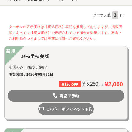
3
クーポン数
件
ヘアサロン
クーポンの表示価格は【税込価格】表記を推奨しておりますが、掲載店
ネイルサロン
舗によっては【税抜価格】で表記されている場合が御座います。料金・
まつげサロン
ご利用条件つきましては事前に店舗へご確認ください。
エステサロン
新規
ｽﾁｰﾑ手技美顔
リラクゼーションサロン
初回のみ、お試し価格☆
美容クリニック
有効期限 : 2026年08月31日
¥2,000
¥ 5,250 →
61%
OFF
ヘアカタログ
電話で予約
ネイルカタログ
メンズカタログ
このクーポンでネット予約