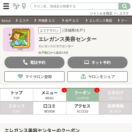
ジャンルを指定
：エステ
BeautyPark
エステサロン
茨城県 エステサロン
水戸 エステサロン
エレガンス美容センター
クーポン
ログイン
[ 茨城県/水戸 ]
エステサロン
エレガンス美容センター
会員登録
（無料）
エレガンスビヨウセンター
水戸南口から徒歩14分
キーワード検索
電話
予約
ネット
予約
ジャンルを選択
マイサロン登録
サロンをシェア
キーワードで検索
4
3
トップ
メニュー
クーポン
カタログ
TOP
MENU
COUPON
CATALOG
スタッフ
口コミ
アクセス
採用情報
STAFF
REVIEW
ACCESS
RECRUIT
近くのサロンを探す
エレガンス美容センターのクーポン
現在地から探す