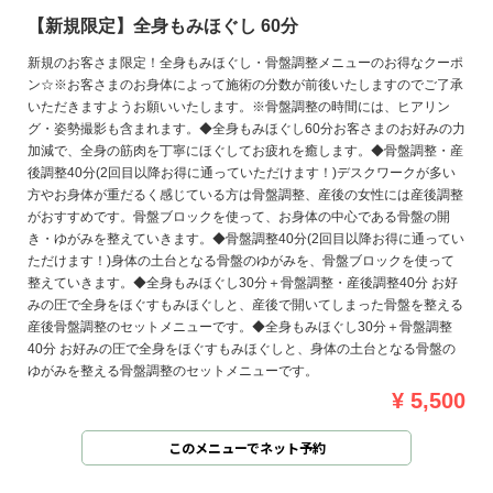
【新規限定】全身もみほぐし 60分
新規のお客さま限定！全身もみほぐし・骨盤調整メニューのお得なクーポ
ン☆※お客さまのお身体によって施術の分数が前後いたしますのでご了承
いただきますようお願いいたします。※骨盤調整の時間には、ヒアリン
グ・姿勢撮影も含まれます。◆全身もみほぐし60分お客さまのお好みの力
加減で、全身の筋肉を丁寧にほぐしてお疲れを癒します。◆骨盤調整・産
後調整40分(2回目以降お得に通っていただけます！)デスクワークが多い
方やお身体が重だるく感じている方は骨盤調整、産後の女性には産後調整
がおすすめです。骨盤ブロックを使って、お身体の中心である骨盤の開
き・ゆがみを整えていきます。◆骨盤調整40分(2回目以降お得に通ってい
ただけます！)身体の土台となる骨盤のゆがみを、骨盤ブロックを使って
整えていきます。◆全身もみほぐし30分＋骨盤調整・産後調整40分 お好
みの圧で全身をほぐすもみほぐしと、産後で開いてしまった骨盤を整える
産後骨盤調整のセットメニューです。◆全身もみほぐし30分＋骨盤調整
40分 お好みの圧で全身をほぐすもみほぐしと、身体の土台となる骨盤の
ゆがみを整える骨盤調整のセットメニューです。
¥ 5,500
このメニューでネット予約