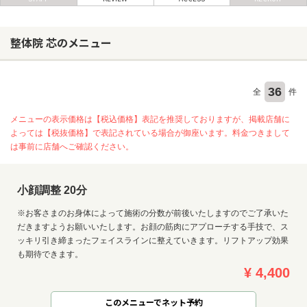
整体院 芯のメニュー
ヘアサロン
ネイルサロン
まつげサロン
36
全
件
エステサロン
メニューの表示価格は【税込価格】表記を推奨しておりますが、掲載店舗に
よっては【税抜価格】で表記されている場合が御座います。料金つきまして
リラクゼーションサロン
は事前に店舗へご確認ください。
美容クリニック
小顔調整 20分
ヘアカタログ
※お客さまのお身体によって施術の分数が前後いたしますのでご了承いた
ネイルカタログ
だきますようお願いいたします。お顔の筋肉にアプローチする手技で、ス
ッキリ引き締まったフェイスラインに整えていきます。リフトアップ効果
メンズカタログ
も期待できます。
¥ 4,400
このメニューでネット予約