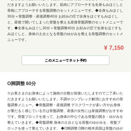
だきますようお願いいたします。筋肉にアプローチする全身もみほぐしと
骨格にアプローチする骨盤調整のセットメニューです。◆全身もみほぐし
30分＋骨盤調整・産後調整40分 お好みの圧で全身をほぐすもみほぐし
と、産後で開いてしまった骨盤を整える産後骨盤調整のセットメニューで
す。◆全身もみほぐし30分＋骨盤調整40分 お好みの圧で全身をほぐすも
みほぐしと、身体の土台となる骨盤のゆがみを整える骨盤調整のセットメ
ニューです。
¥ 7,150
このメニューでネット予約
O脚調整 60分
※お客さまのお身体によって施術の分数が前後いたしますのでご了承いた
だきますようお願いいたします。不調やコンプレック解消におすすめの骨
盤調整メニュー。◆骨盤調整・産後調整 デスクワークが多い方やお身体
が重だるく感じている方は骨盤調整、産後の女性には産後調整がおすすめ
です。骨盤ブロックを使って、お身体の中心である骨盤の開き・ゆがみを
整えていきます。◆骨盤調整 身体の土台となる骨盤のゆがみを、骨盤ブ
ロックを使って整えていきます。 ◆O脚調整 O脚の根本原因は骨盤のゆが