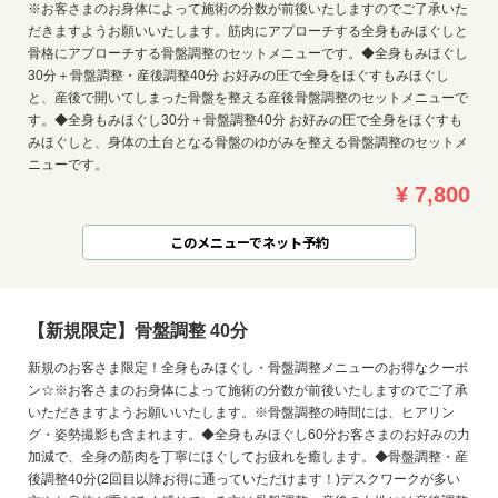
※お客さまのお身体によって施術の分数が前後いたしますのでご了承いた
だきますようお願いいたします。筋肉にアプローチする全身もみほぐしと
骨格にアプローチする骨盤調整のセットメニューです。◆全身もみほぐし
30分＋骨盤調整・産後調整40分 お好みの圧で全身をほぐすもみほぐし
と、産後で開いてしまった骨盤を整える産後骨盤調整のセットメニューで
す。◆全身もみほぐし30分＋骨盤調整40分 お好みの圧で全身をほぐすも
みほぐしと、身体の土台となる骨盤のゆがみを整える骨盤調整のセットメ
ニューです。
¥ 7,800
このメニューでネット予約
【新規限定】骨盤調整 40分
新規のお客さま限定！全身もみほぐし・骨盤調整メニューのお得なクーポ
ン☆※お客さまのお身体によって施術の分数が前後いたしますのでご了承
いただきますようお願いいたします。※骨盤調整の時間には、ヒアリン
グ・姿勢撮影も含まれます。◆全身もみほぐし60分お客さまのお好みの力
加減で、全身の筋肉を丁寧にほぐしてお疲れを癒します。◆骨盤調整・産
後調整40分(2回目以降お得に通っていただけます！)デスクワークが多い