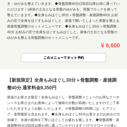
き・ゆがみを整えていきます。◆骨盤調整40分(2回目以降お得に通ってい
ただけます！)身体の土台となる骨盤のゆがみを、骨盤ブロックを使って
整えていきます。◆全身もみほぐし30分＋骨盤調整・産後調整40分 お好
みの圧で全身をほぐすもみほぐしと、産後で開いてしまった骨盤を整える
産後骨盤調整のセットメニューです。◆全身もみほぐし30分＋骨盤調整
40分 お好みの圧で全身をほぐすもみほぐしと、身体の土台となる骨盤の
ゆがみを整える骨盤調整のセットメニューです。
¥ 6,600
このメニューでネット予約
【新規限定】全身もみほぐし30分＋骨盤調整・産後調
整40分 通常料金8,350円
新規のお客さま限定！全身もみほぐし・骨盤調整メニューのお得なクーポ
ン☆※お客さまのお身体によって施術の分数が前後いたしますのでご了承
いただきますようお願いいたします。※骨盤調整の時間には、ヒアリン
グ・姿勢撮影も含まれます。◆全身もみほぐし60分お客さまのお好みの力
加減で、全身の筋肉を丁寧にほぐしてお疲れを癒します。◆骨盤調整・産
後調整40分(2回目以降お得に通っていただけます！)デスクワークが多い