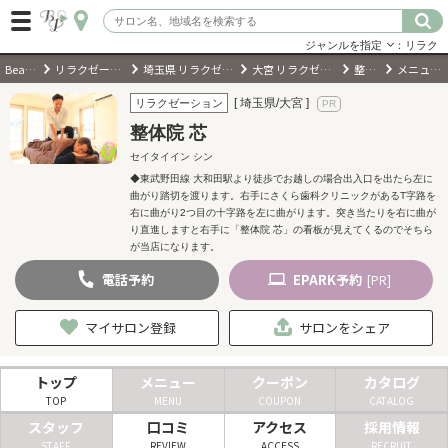
ジャンルを指定
：リラク
BeautyPark
リラクゼーションサロン
埼玉県 リラクゼーションサロン
大宮 リラクゼーションサロン
整体院 芯
メニュー・料金
ログイン
[ 埼玉県/大宮 ]
リラクゼーション
整体院 芯
会員登録
（無料）
セイタイイン シン
◆東武野田線 大和田駅より徒歩でお越しの場合出入口を出たら左に
曲がり踏切を渡ります。右手にさくら歯科クリニックがあるT字路を
キーワード検索
右に曲がり2つ目の十字路を左に曲がります。突き当たりを右に曲が
り直進しますと右手に「整体院 芯」の看板が見えてくるのでそちら
ジャンルを選択
が当店になります。
電話
予約
EPARK
予約
[PR]
キーワードで検索
マイサロン登録
サロンをシェア
トップ
メニュー
クーポン
カタログ
近くのサロンを探す
TOP
MENU
COUPON
CATALOG
スタッフ
口コミ
アクセス
採用情報
現在地から探す
STAFF
REVIEW
ACCESS
RECRUIT