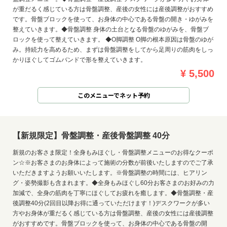
が重だるく感じている方は骨盤調整、産後の女性には産後調整がおすすめ
です。骨盤ブロックを使って、お身体の中心である骨盤の開き・ゆがみを
整えていきます。◆骨盤調整 身体の土台となる骨盤のゆがみを、骨盤ブ
ロックを使って整えていきます。 ◆O脚調整 O脚の根本原因は骨盤のゆが
み。持続力を高めるため、まずは骨盤調整をしてから足周りの筋肉をしっ
かりほぐしてゴムバンドで形を整えていきます。
¥ 5,500
このメニューでネット予約
【新規限定】骨盤調整・産後骨盤調整 40分
新規のお客さま限定！全身もみほぐし・骨盤調整メニューのお得なクーポ
ン☆※お客さまのお身体によって施術の分数が前後いたしますのでご了承
いただきますようお願いいたします。※骨盤調整の時間には、ヒアリン
グ・姿勢撮影も含まれます。◆全身もみほぐし60分お客さまのお好みの力
加減で、全身の筋肉を丁寧にほぐしてお疲れを癒します。◆骨盤調整・産
後調整40分(2回目以降お得に通っていただけます！)デスクワークが多い
方やお身体が重だるく感じている方は骨盤調整、産後の女性には産後調整
がおすすめです。骨盤ブロックを使って、お身体の中心である骨盤の開