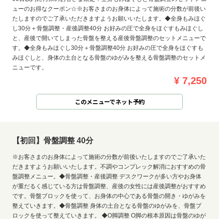
ューのお得なクーポン☆※お客さまのお身体によって施術の分数が前後い
たしますのでご了承いただきますようお願いいたします。◆全身もみほぐ
し30分＋骨盤調整・産後調整40分 お好みの圧で全身をほぐすもみほぐし
と、産後で開いてしまった骨盤を整える産後骨盤調整のセットメニューで
す。◆全身もみほぐし30分＋骨盤調整40分 お好みの圧で全身をほぐすも
みほぐしと、身体の土台となる骨盤のゆがみを整える骨盤調整のセットメ
ニューです。
¥ 7,250
このメニューでネット予約
【初回】骨盤調整 40分
※お客さまのお身体によって施術の分数が前後いたしますのでご了承いた
だきますようお願いいたします。不調やコンプレック解消におすすめの骨
盤調整メニュー。◆骨盤調整・産後調整 デスクワークが多い方やお身体
が重だるく感じている方は骨盤調整、産後の女性には産後調整がおすすめ
です。骨盤ブロックを使って、お身体の中心である骨盤の開き・ゆがみを
整えていきます。◆骨盤調整 身体の土台となる骨盤のゆがみを、骨盤ブ
ロックを使って整えていきます。 ◆O脚調整 O脚の根本原因は骨盤のゆが