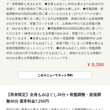
グ・姿勢撮影も含まれます。◆全身もみほぐし60分お客さまのお好みの力
加減で、全身の筋肉を丁寧にほぐしてお疲れを癒します。◆骨盤調整・産
後調整40分(2回目以降お得に通っていただけます！)デスクワークが多い
方やお身体が重だるく感じている方は骨盤調整、産後の女性には産後調整
がおすすめです。骨盤ブロックを使って、お身体の中心である骨盤の開
き・ゆがみを整えていきます。◆骨盤調整40分(2回目以降お得に通ってい
ただけます！)身体の土台となる骨盤のゆがみを、骨盤ブロックを使って
整えていきます。◆全身もみほぐし30分＋骨盤調整・産後調整40分 お好
みの圧で全身をほぐすもみほぐしと、産後で開いてしまった骨盤を整える
産後骨盤調整のセットメニューです。◆全身もみほぐし30分＋骨盤調整
40分 お好みの圧で全身をほぐすもみほぐしと、身体の土台となる骨盤の
ゆがみを整える骨盤調整のセットメニューです。
¥ 8,350
このメニューでネット予約
【再来限定】全身もみほぐし30分＋骨盤調整・産後調
整40分 通常料金7,250円
90日以内に再来のお客さま限定！全身もみほぐしと骨盤調整のセットメニ