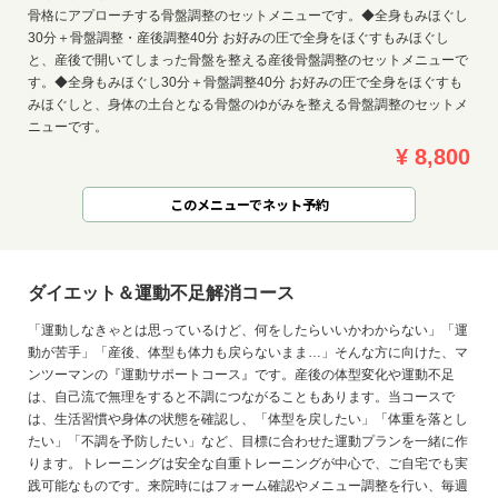
骨格にアプローチする骨盤調整のセットメニューです。◆全身もみほぐし
30分＋骨盤調整・産後調整40分 お好みの圧で全身をほぐすもみほぐし
と、産後で開いてしまった骨盤を整える産後骨盤調整のセットメニューで
す。◆全身もみほぐし30分＋骨盤調整40分 お好みの圧で全身をほぐすも
みほぐしと、身体の土台となる骨盤のゆがみを整える骨盤調整のセットメ
ニューです。
¥ 8,800
このメニューでネット予約
ダイエット＆運動不足解消コース
「運動しなきゃとは思っているけど、何をしたらいいかわからない」「運
動が苦手」「産後、体型も体力も戻らないまま…」そんな方に向けた、マ
ンツーマンの『運動サポートコース』です。産後の体型変化や運動不足
は、自己流で無理をすると不調につながることもあります。当コースで
は、生活習慣や身体の状態を確認し、「体型を戻したい」「体重を落とし
たい」「不調を予防したい」など、目標に合わせた運動プランを一緒に作
ります。トレーニングは安全な自重トレーニングが中心で、ご自宅でも実
践可能なものです。来院時にはフォーム確認やメニュー調整を行い、毎週