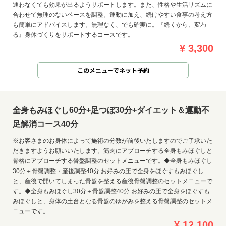
通わなくても効果が出るようサポートします。また、性格や生活リズムに
合わせて無理のないペースを調整。運動に加え、続けやすい食事の考え方
も簡単にアドバイスします。無理なく、でも確実に。『続くから、変わ
る』身体づくりをサポートするコースです。
¥ 3,300
このメニューでネット予約
全身もみほぐし60分+足つぼ30分+ダイエット＆運動不
足解消コース40分
※お客さまのお身体によって施術の分数が前後いたしますのでご了承いた
だきますようお願いいたします。筋肉にアプローチする全身もみほぐしと
骨格にアプローチする骨盤調整のセットメニューです。◆全身もみほぐし
30分＋骨盤調整・産後調整40分 お好みの圧で全身をほぐすもみほぐし
と、産後で開いてしまった骨盤を整える産後骨盤調整のセットメニューで
す。◆全身もみほぐし30分＋骨盤調整40分 お好みの圧で全身をほぐすも
みほぐしと、身体の土台となる骨盤のゆがみを整える骨盤調整のセットメ
ニューです。
¥ 12,100