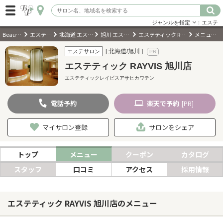
ジャンルを指定
：エステ
BeautyPark
エステサロン
北海道 エステサロン
旭川 エステサロン
エステティック RAYVIS 旭川店
メニュー・料金
ログイン
[ 北海道/旭川 ]
エステサロン
エステティック RAYVIS 旭川店
会員登録
（無料）
エステティックレイビスアサヒカワテン
電話
予約
楽天
で予約
キーワード検索
[PR]
ジャンルを選択
マイサロン登録
サロンをシェア
キーワードで検索
トップ
メニュー
クーポン
カタログ
スタッフ
口コミ
アクセス
採用情報
近くのサロンを探す
エステティック RAYVIS 旭川店のメニュー
現在地から探す