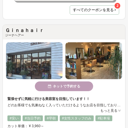
2
すべてのクーポンを見る
Ｇｉｎａｈａｉｒ
ジーナヘアー
ネットで予約する
緊張せずに気軽に行ける美容室を目指しています！！
どのお客様でも気兼ねなく入っていただけるようなお店を目指しております☆静かで落ち着いた店内で幅広い年代のお客様にゆっくりおくつろぎいただけます♪♪また何か髪のお悩みなどありましたらお気軽におっしゃってくださいね！！
もっと見る
#安い
#当日予約
#早朝
#女性スタッフのみ
#駐車場
カット単価： ¥ 3,960～