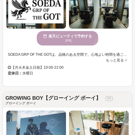
楽天ビューティで予約する
[PR]
SOEDA GRP OF THE GOTは、品格のある空間で、心地よい時間を過ごせます。ここでは、カット技術に優れたスタイリストたちが、あなたの要望に応じたスタイルを丁寧に提供します。特に男性のお客様に定評があり、モダンで洗練されたスタイルをお楽しみいただけます。広々とした駐車場やクレジットカード利用可の便利なサービスもご用意し、さまざまな方に快適に訪れていただける環境を整えています。自分自身にぴったりのスタイルを見つけ、心身ともにリフレッシュしてみませんか。
もっと見る
【月火木金土日祝】10:00-22:00
定休日：
水曜日
GROWING BOY【グローイング ボーイ】
グローイング ボーイ