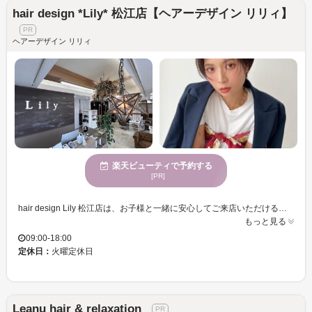
hair design *Lily* 松江店【ヘアーデザイン リリィ】
ヘアーデザイン リリィ
楽天ビューティで予約する
[PR]
hair design Lily 松江店は、お子様と一緒に安心してご来店いただけるママ応援サロンです。広々とした空間で、明るい雰囲気の中でリラックスしながら施術を受けられます。各メニューに特化したスタイリストが在籍し、親身で丁寧なカウンセリングを通じてあなたの“なりたい”を叶えます。カットのスペシャリストがあなたの理想をカタチにし、未来のスタイルをご提案。キッズルームを完備しているため、小さなお子様連れでも安心して過ごせます。幅広い年齢層のお客様に対応し、駐車場、個室も完備。日々の暮らしの中で、自分だけの美しい時間を楽しみたい方にピッタリのサロンです。ぜひhair design Lily 松江店で、満足感の高い美容体験をお試しください。
もっと見る
09:00-18:00
定休日：
火曜定休日
Leanu hair & relaxation