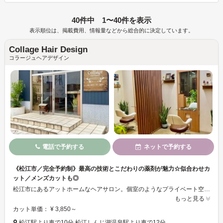
40件中 1〜40件を表示
表示順位は、掲載費用、情報量などから総合的に決定しています。
Collage Hair Design
コラージュヘアデザイン
電話で予約する
ネットで予約する
《松江市／完全予約制》最高の技術とこだわりの薬剤が魅力☆似合わせカ
ット／メンズカットも◎
松江市にあるアットホームなヘアサロン。個室のようなプライベート空間で髪や頭皮を労わった施術が受けられます◇価格も リーズナブルなので通いやすい！ヘッドスパ／トリートメントも豊富でお客様のお悩みに合わせてご提案します♪一人のスタイリストが最後まで担当し、理想のスタイル・クセや髪質などのお悩みも考慮した素敵なスタイルにお仕上げします☆彡
もっと見る
カット単価： ¥ 3,850～
松江駅より車で10分 松江しんじ湖温泉駅より車で12分