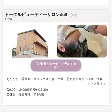
トータルビューティーサロンdoll
ドール
楽天ビューティで予約する
[PR]
あたたかい雰囲気、リラックスできる空間、思わず笑顔がこぼれる接客で、男女問わず幅広い年代の方から人気のサロン☆【美容室ど～る】は2階にあり、店内はとても明るく広々とした空間で、外からの目線も気にならずゆったりと寛げます♪お子様連れOKなので、キレイでいたいママにも優しいサロンです♪ カット・カラー・パーマをしながら栄養補給をして髪質改善♪『髪にツヤがでた。ハリがでた。まとまりやすくなった。絡まらなくなった。』と喜びの声が多数◎ぜひ、お試し下さい。サロンに行った次の日からもキレイ・可愛くいられる様に、自宅でのBESTなスタイリングの仕方も提案してくれるので、何でも気軽に相談してみてください！ 経験・知識ともに豊富な実力派のスタイリストがもてなす、お客様への上質な技術・心地いい接客が自慢のお店☆あなたが持っている髪の悩みも、徹底的に改善してくれる強い味方です♪
もっと見る
9:00～19:00(最終受付18:30)
定休日：
毎週月曜・第1火曜