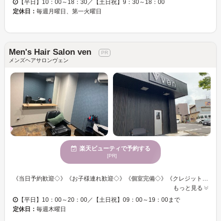
【平日】10：00～18：30／【土日祝】9：30～18：00
定休日：
毎週月曜日、第一火曜日
Men's Hair Salon ven
メンズヘアサロンヴェン
楽天ビューティで予約する
[PR]
《当日予約歓迎◇》《お子様連れ歓迎◇》《個室完備◇》《クレジットカード可◇》 高級感のあるオシャレな店内で上質な癒し体験を・・・♪ 厳選された質の高い薬剤を使用して、理想のヘアスタイルをご提案いたします！！ 周りを気にせずにゆったりとおくつろぎください☆彡 「カット＆カラー」メニューがオススメ◎印象をチェンジしたい方へ！ あなたのライフスタイルに合わせたピッタリの色味に！ ダメージレスな施術を心がけています◎ ツヤ感×手触り×色モチが叶うカラーを体験してみませんか？
もっと見る
【平日】10：00～20：00／【土日祝】09：00～19：00まで
定休日：
毎週木曜日