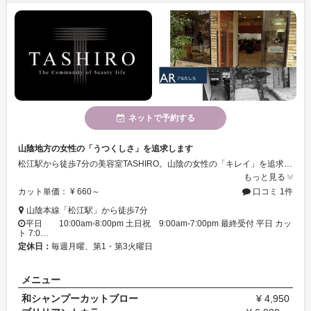
ネットで予約する
山陰地方の女性の「うつくしさ」を追求します
松江駅から徒歩7分の美容室TASHIRO。山陰の女性の「キレイ」を追求するため全力を尽くします！ きめ細やかに気遣いとおもてなしの精神でただ髪を切るだけではない ラグジュアリーなくつろぎの時間をご提供いたします。
もっと見る
カット単価： ¥ 660～
口コミ 1件
山陰本線「松江駅」から徒歩7分
平日 10:00am-8:00pm 土日祝 9:00am-7:00pm 最終受付 平日 カッ
ト 7:0…
定休日：
毎週月曜、第1・第3火曜日
メニュー
和シャンプーカットブロー
¥ 4,950