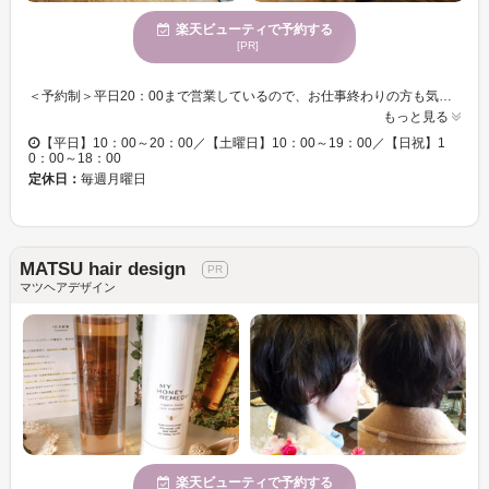
楽天ビューティで予約する
[PR]
＜予約制＞平日20：00まで営業しているので、お仕事終わりの方も気軽にご来店頂けます！ 髪を切ったり、色を変えるだけではなく、リンパケアなど全身を美しく変化できるヘアサロン♪ 自分に似合うものがわからない！伝えにくいイメージなども緊張せずに何でも相談しやすい◎お客様とのコミニュケーションを大切にしておりますので、初めてご来店の方も安心してお任せ下さい！ 【age equal（アージュイコール）】独自のカウンセリングにより、骨格分析をしてトレンド感のある貴女だけの似合わせヘアをご提案！ヘアカラーなどを導き出します☆ サロン選びに迷っている方、ぜひ足を運んでみてください♪
もっと見る
【平日】10：00～20：00／【土曜日】10：00～19：00／【日祝】1
0：00～18：00
定休日：
毎週月曜日
MATSU hair design
マツヘアデザイン
楽天ビューティで予約する