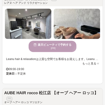
レアヌ ヘア アンド リラクゼーション
楽天ビューティで予約する
[PR]
Leanu hair & relaxationは上質な空間でお客様をお迎えします。Leanu hair & relaxationでは、さまざまな年齢層の女性に支持されており、女性に高く評価されています。トレンドと個性を融合した縮毛矯正で、扱いやすいストレートヘアを実現し、うねりやくせ毛にお悩みの方へも魅力的に変身するお手伝いをいたします。駐車場を完備し、小さなお子様連れも歓迎。安心してお越しいただけます。お支払い方法も多彩で、クレジットカードやQR・バーコード決済、電子マネー決済などに対応しているため、便利にご利用いただけます。ぜひ一度お試しください。
もっと見る
09:00-19:00
定休日：
不定休
AUBE HAIR rocco 松江店 【オーブ ヘアー ロッコ】
オーブ ヘアー ロッコ マツエテン