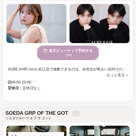
楽天ビューティで予約する
[PR]
AUBE HAIR rocco 松江店で体験できるのは、自然光が明るい店内での穏やかな時間。マンツーマンの丁寧なカウンセリングを通じて、1人ひとりの髪質や骨格を見極め、ライフスタイルにぴったりのスタイルを提案します。特に若い女性に人気のこのサロンで、トレンドと個性を融合した魅力を引き出し、“私らしい可愛さ”を実現できます。お手頃価格で通えるので、無理なくトレンド感溢れるスタイルを維持できます。AUBE HAIR rocco 松江店で、あなたの毎日がより楽しく輝くお手伝いをします。自分に似合うスタイルを見つけたい方に最適です。
もっと見る
09:00-20:00
定休日：
定休日なし
SOEDA GRP OF THE GOT
ソエダグループ オブ ザ ゴット