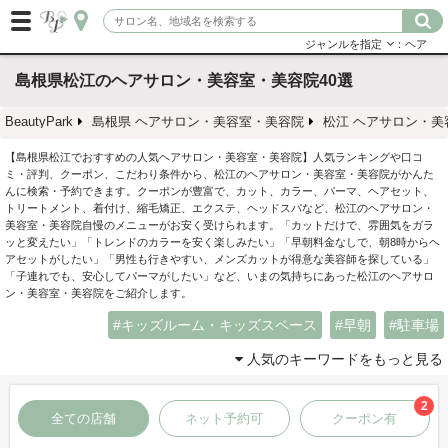
ジャンルを指定
：ヘア
島根県松江のヘアサロン・美容室・美容院40選
BeautyPark
島根県 ヘアサロン・美容室・美容院
松江 ヘアサロン・美
【島根県松江でおすすめの人気ヘアサロン・美容室・美容院】人気ランキングや口コ
ミ・評判、クーポン、こだわり条件から、松江のヘアサロン・美容室・美容院がかんた
んに検索・予約できます。クーポンが豊富で、カット、カラー、パーマ、ヘアセット、
トリートメント、着付け、縮毛矯正、エクステ、ヘッドスパなど、松江のヘアサロン・
美容室・美容院自慢のメニューがお安く受けられます。「カットだけで、雰囲気をガラ
ッと変えたい」「トレンドのカラーを安く楽しみたい」「早朝料金なしで、朝8時からヘ
アセットがしたい」「男性も行きやすい、メンズカットが得意な美容師を探している」
「子連れでも、安心してパーマがしたい」など、いまの気持ちにあった松江のヘアサロ
ン・美容室・美容院をご紹介します。
キッズルーム・キッズスペース
早朝
駐車場
人気のキーワードをもっと見る
2
全ての店舗
ネット予約可
クーポン有