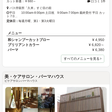
カット単価： ¥ 660～
口コミ 1件
バス停留所「久米」すぐ目の前
平日 10:00am-8:00pm 土日祝 9:00am-7:00pm 最終受付 平日 カッ
ト 7:0…
定休日：
毎週月曜、第1・第3火曜日
メニュー
和シャンプーカットブロー
¥ 4,950
ブリリアントカラー
¥ 6,820～
パーマ
¥ 6,380
すべてのメニューを見る
美・ケアサロン・パーマハウス
ビケアサロンパーマハウス