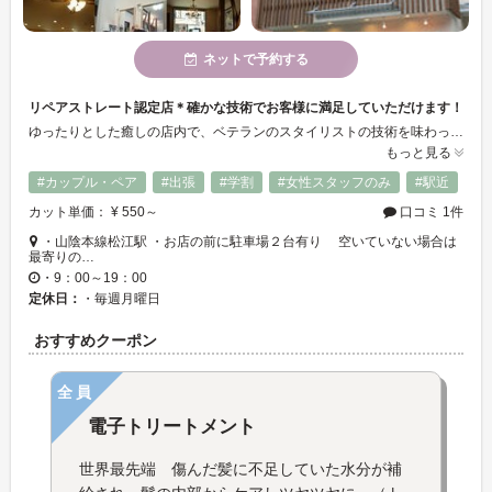
ネットで予約する
リペアストレート認定店＊確かな技術でお客様に満足していただけます！
ゆったりとした癒しの店内で、ベテランのスタイリストの技術を味わってみませんか？DVDやおもちゃを用意していますのでお子様連れでも安心してご来店ください♪
もっと見る
#カップル・ペア
#出張
#学割
#女性スタッフのみ
#駅近
カット単価： ¥ 550～
口コミ 1件
・山陰本線松江駅 ・お店の前に駐車場２台有り 空いていない場合は
最寄りの…
・9：00～19：00
定休日：
・毎週月曜日
おすすめクーポン
全員
電子トリートメント
世界最先端 傷んだ髪に不足していた水分が補