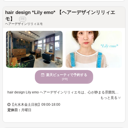
hair design *Lily emo* 【ヘアーデザインリリィエ
モ】
ヘアーデザインリリィエモ
楽天ビューティで予約する
[PR]
hair design Lily emo ヘアーデザインリリィエモは、心が静まる雰囲気の中で、プロフェッショナルなカット技術を提供するサロンです。静かで穏やかな時間を過ごしながら、スタイルを一新したり、些細な変化を楽しんだりすることができます。幅広い年齢に合わせたサービスを心掛けており、お客様一人ひとりの個性を引き出すスタイル提案が可能です。駐車場を完備し、クレジットカードでのお支払いも可能なので、アクセスも便利です。hair design Lily emo ヘアーデザインリリィエモで、あなただけのスタイルを発見してみませんか。リラックスした空間で、最高のヘアケア体験をぜひお楽しみください。
もっと見る
【火水木金土日祝】09:00-18:00
定休日：
月曜日