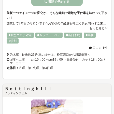
電話で予約する
前髪一つでイメージに変化が。そんな繊細で素敵な手仕事を味わって下さ
い！
開業して8年目のサロンです☆お客様の年齢層も幅広く男女問わずご来店頂いております♪当サロンはご予約優先で、お客様一人ひとり丁寧に向き合い施術致します！一対一の施術を重視しておりますので、なるべくお早めにご予約頂けますと幸いです☆ またキッズスペースも完備しております◎お子様連れのお客様もどうぞ安心してお越し下さい◎ゆったりとした空間で、気兼ねなくお寛ぎ下さいませ♪
もっと見る
#新型コロナ対策
#カップル・ペア
#当日予約
#早朝
#学割
口コミ 1件
乃木駅 徒歩約25分 車の場合は、松江西口から忌部街道へ
火曜～土曜 am10：00～pm19：00 （最終受付 カット18：00/パ
ーマ・カラー1…
定休日：
月曜、第1火曜、第3日曜
Ｎｏｔｔｉｎｇｈｉｌｌ
ノッティングヒル