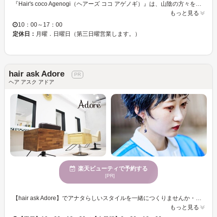
『Hair's coco Agenogi（ヘアーズ ココ アゲノギ）』は、山陰の方々をステキにしたいと言う思いを形にするためにサロンをオープンしました♪お客様、一人ひとりに合わせたメニューをご提案致します☆ハンドドライで決まる♪毎日のお手入れ簡単！！再現性の高いスタイルを作ります☆ 店内は、フレンチアンティークな空間になっており、大人からお子様まで、幅広い年代の方にリラックスして頂けます。日常を離れ、ゆっくりした時間をお過ごし下さい。 ☆こだわりメニュー☆ 髪に負担をかけない事とその方に合うヘアスタイルを見極め提案しています。「ミネラルカラー」「ミネラルパーマ」は新規の方限定、電子トリートメント付き☆ダメージを気にせずにヘアスタイルをもっと楽しみませんか？ 『Hair's coco Agenogi』で、日常が楽しくなるスタイルチェンジを・・・♪
もっと見る
10：00～17：00
定休日：
月曜．日曜日（第三日曜営業します。）
hair ask Adore
ヘア アスク アドア
楽天ビューティで予約する
[PR]
【hair ask Adore】でアナタらしいスタイルを一緒につくりませんか・・・？ 経験豊富なスタイリストが時間をかけてカウンセリングを行い、丁寧に心を込めて施術いたします。 まずはお客様の『なりたいイメージ』をお聞かせください。初めての方も安心してどうぞ☆ 【駐車場あり】お買い物の合間など、ご予定に合わせてお立ち寄りください。 また、メニュー選びに迷われた方は、スタッフまでご相談くださいね。 店内は、白を基調とした明るい雰囲気で開放感たっぷり！ サロンTIMEをゆったりとくつろげるアットホームな空間となっています。リラックスしてお寛ぎください。 皆様にお会いできることをSTAFF一同、心より楽しみにしています。
もっと見る