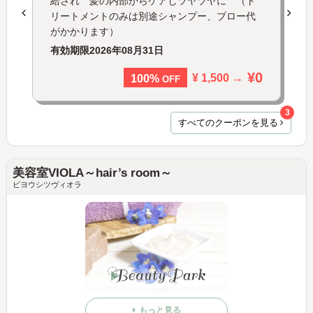
給され 髪の内部からケアしツヤツヤに （ト
リートメントのみは別途シャンプー、ブロー代
がかかります）
有効期限
2026年08月31日
¥0
¥ 1,500 →
100%
OFF
3
すべてのクーポンを見る
美容室VIOLA～hair’s room～
ビヨウシツヴィオラ
もっと見る