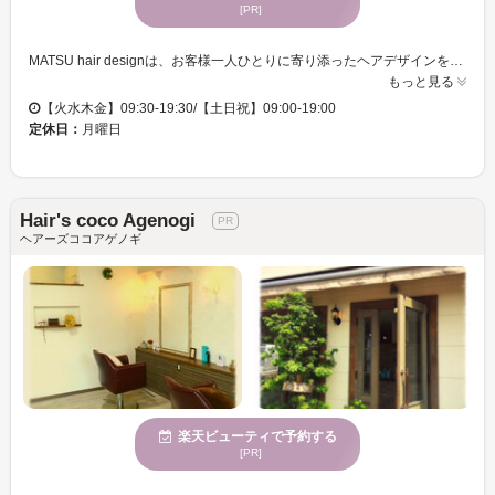
[PR]
MATSU hair designは、お客様一人ひとりに寄り添ったヘアデザインを大切にしています。店内は、品格のあるレースで装飾され、訪れる人々に安らぎと美しさを提供します。特に、繊細な技術で頭皮や髪質の改善をサポートし、内側から健康的な髪を育てることを重視しています。デザインにおいては、カウンセリングを大切にし、機能性とスタイルを両立させた、あなただけの魅力を引き出す提案をいたします。優雅な空間でリラックスしながら、なりたい自分を叶えませんか？また、お子様連れでも気兼ねなく訪れることができ、駐車場完備で安心です。クレジットカードの利用も可能ですので、アクセスも便利です。
もっと見る
【火水木金】09:30-19:30/【土日祝】09:00-19:00
定休日：
月曜日
Hair's coco Agenogi
ヘアーズココアゲノギ
楽天ビューティで予約する
[PR]