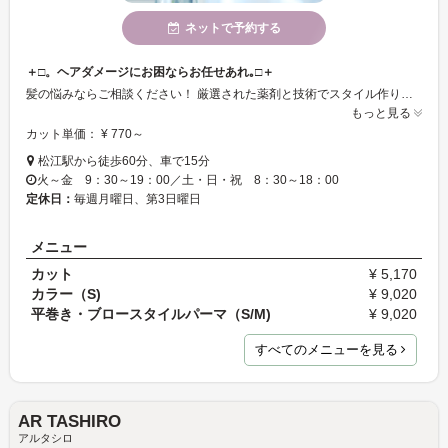
ネットで予約する
＋□。ヘアダメージにお困ならお任せあれ｡□＋
髪の悩みならご相談ください！ 厳選された薬剤と技術でスタイル作りのお手伝いをさせていただきます☆ミ 松江市の下町にあり、近くに島根大学・病院などや商店街があるので地域に優しく、気取らず行けちゃいます♪ また、駐車場もあるので遠方からでも安心♪♪ ヘアスタイルでお悩みの方は是非、一度お試しあれ！
もっと見る
カット単価： ¥ 770～
松江駅から徒歩60分、車で15分
火～金 9：30～19：00／土・日・祝 8：30～18：00
定休日：
毎週月曜日、第3日曜日
メニュー
カット
¥ 5,170
カラー（S)
¥ 9,020
平巻き・ブロースタイルパーマ（S/M)
¥ 9,020
すべてのメニューを見る
AR TASHIRO
アルタシロ