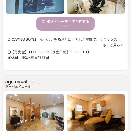
楽天ビューティで予約する
[PR]
GROWING BOYは、心地よい明るさと広々とした空間で、リラックスしたひとときを過ごせるサロンです。特に男性のお客様に支持されるその理由は、パーマにおける卓越した技術にあります。あなたの個性を引き立てるスタイルを提供し、多様なニーズに応える総合的なサポートを約束します。気軽に試せる価格設定も魅力で、個室での施工や駐車場利用も可能です。新しい自分を見つけるための最適な場所、それがGROWING BOYです。
もっと見る
【月火金】11:00-21:00/【水土日祝】09:00-19:00
定休日：
第1水曜日/木曜日
age equal
アージュイコール