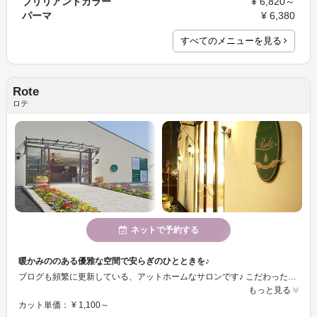
ブリリアントカラー
¥ 6,820～
パーマ
¥ 6,380
すべてのメニューを見る
Rote
ロテ
ネットで予約する
暖かみののある優雅な空間で安らぎのひとときを♪
ブログも頻繁に更新している、アットホームなサロンです♪ こだわった内装で店内には暖炉もあり、オシャレな雰囲気♪ 木枠の鏡にランプ風の照明を駆使した落ち着いた空間♪ お庭のお花もキレイです♪ もちろん外装もオシャレ♪
もっと見る
カット単価： ¥ 1,100～