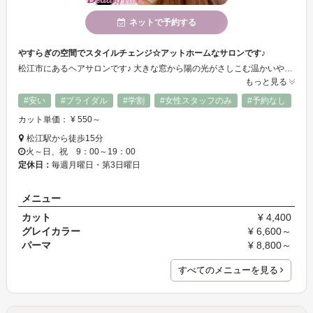
ネットで予約する
やすらぎの空間でスタイルチェンジ☆アットホームなサロンです♪
松江市にあるヘアサロンです♪ 大きな窓から陽の光がさしこむ温かいやすらぎの空間！ メニューが豊富でヘアセットや着付け、簡易的なエステも取り扱っております☆大手前通りの中ほどに見えてくる大きな看板が目印です！お気軽にお越しください☆
もっと見る
#安い
#ブライダル
#学割
#女性スタッフのみ
#予約なし
カット単価： ¥ 550～
松江駅から徒歩15分
火～日、祝 9：00～19：00
定休日：
毎週月曜日・第3日曜日
メニュー
カット
¥ 4,400
グレイカラー
¥ 6,600～
パーマ
¥ 8,800～
すべてのメニューを見る