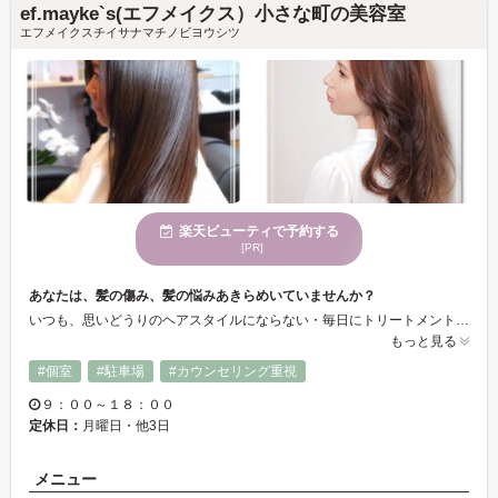
ef.mayke`s(エフメイクス）小さな町の美容室
エフメイクスチイサナマチノビヨウシツ
楽天ビューティで予約する
[PR]
あなたは、髪の傷み、髪の悩みあきらめいていませんか？
いつも、思いどうりのヘアスタイルにならない・毎日にトリートメントしてるのに髪が傷む・カラーを毎月染めて髪が心配など、あなたの本質、髪の本質から改善いたします。
もっと見る
#個室
#駐車場
#カウンセリング重視
９：００～１８：００
定休日：
月曜日・他3日
メニュー